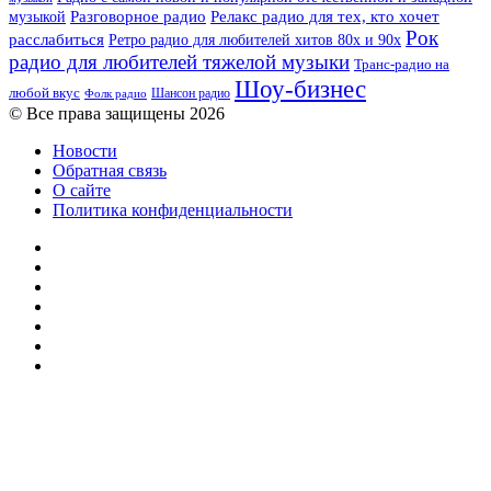
музыкой
Разговорное радио
Релакс радио для тех, кто хочет
Рок
расслабиться
Ретро радио для любителей хитов 80х и 90х
радио для любителей тяжелой музыки
Транс-радио на
Шоу-бизнес
любой вкус
Шансон радио
Фолк радио
© Все права защищены 2026
Новости
Обратная связь
О сайте
Политика конфиденциальности
Facebook
Twitter
YouTube
vk.com
Одноклассники
Telegram
RSS
Кнопка
«Наверх»