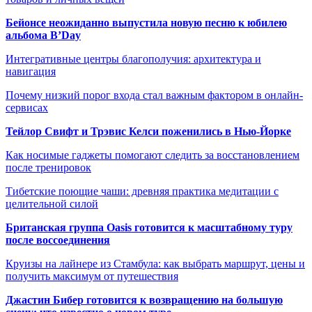
Бейонсе неожиданно выпустила новую песню к юбилею
альбома B’Day
Интегративные центры благополучия: архитектура и
навигация
Почему низкий порог входа стал важным фактором в онлайн-
сервисах
Тейлор Свифт и Трэвис Келси поженились в Нью-Йорке
Как носимые гаджеты помогают следить за восстановлением
после тренировок
Тибетские поющие чаши: древняя практика медитации с
целительной силой
Британская группа Oasis готовится к масштабному туру
после воссоединения
Круизы на лайнере из Стамбула: как выбрать маршрут, цены и
получить максимум от путешествия
Джастин Бибер готовится к возвращению на большую