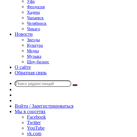
Уфа
Феодосия
Хадера
Чапаевск
Челябинск
Чикаго
Новости
Звезды
Культура
Медиа
Музыка
Шоу-бизнес
О сайте
Обратная связь
Поиск
Switch
радиостанций
skin
Sidebar
Случайное
радио
Войти / Зарегистрироваться
Мы в соцсетях
Facebook
Twitter
YouTube
vk.com