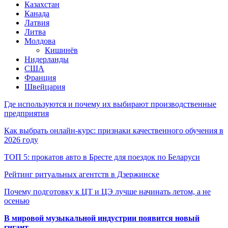
Казахстан
Канада
Латвия
Литва
Молдова
Кишинёв
Нидерланды
США
Франция
Швейцария
Где используются и почему их выбирают производственные
предприятия
Как выбрать онлайн-курс: признаки качественного обучения в
2026 году
ТОП 5: прокатов авто в Бресте для поездок по Беларуси
Рейтинг ритуальных агентств в Дзержинске
Почему подготовку к ЦТ и ЦЭ лучше начинать летом, а не
осенью
В мировой музыкальной индустрии появится новый
гигант