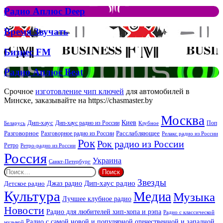
Елтона
Рок
Джона
Радио
Радио Аплюс Deep
та
Аплюс
Брітні
Deep
Время
Время Звучать
Спірс
Звучать
Бизнес
Бизнес FM
FM
Радио
Радио Аплюс Beat
Аплюс
Beat
Срочное
изготовление чип ключей
для автомобилей в
Минске, заказывайте на https://chasmaster.by
Москва
Киев
Дип-хаус
Дип-хаус радио из России
Клубное
Поп
Беларусь
Разговорное
Расслабляющее
Разговорное радио из России
Релакс радио из России
Рок
Рок радио из России
Ретро
Ретро-радио из России
Россия
Украина
Санкт-Петербург
Найти:
Звезды
Дип-хаус радио
Джаз радио
Детское радио
Культура
Медиа
Музыка
Лучшее клубное радио
Новости
Радио для любителей хип-хопа и рэпа
Радио с классической
Радио с самой новой и популярной отечественной и западной
музыкой