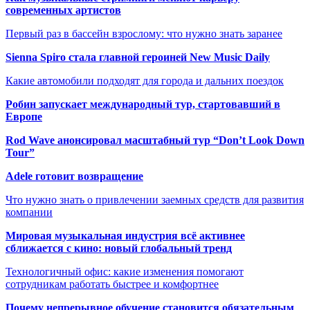
современных артистов
Первый раз в бассейн взрослому: что нужно знать заранее
Sienna Spiro стала главной героиней New Music Daily
Какие автомобили подходят для города и дальних поездок
Робин запускает международный тур, стартовавший в
Европе
Rod Wave анонсировал масштабный тур “Don’t Look Down
Tour”
Adele готовит возвращение
Что нужно знать о привлечении заемных средств для развития
компании
Мировая музыкальная индустрия всё активнее
сближается с кино: новый глобальный тренд
Технологичный офис: какие изменения помогают
сотрудникам работать быстрее и комфортнее
Почему непрерывное обучение становится обязательным