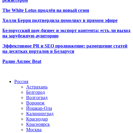
режиссёром
The White Lotus продлён на новый сезон
Холли Берри подтвердила помолвк
у в прямом эфире
Белорусский шоу-бизнес и экспорт контента: есть ли выход
на зарубежную аудиторию
Эффективное PR и SEO продвижение:
размещение статей
на десятках порталов в Беларуси
Радио Аплюс Beat
Радио по странам
Россия
Астрахань
Белгород
Волгоград
Воронеж
Йошкар-Ола
Калининград
Краснодар
Красноярск
Москва