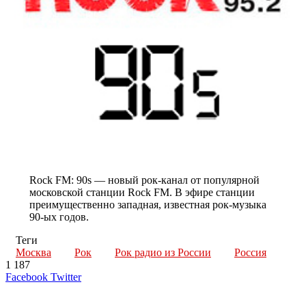
Rock FM: 90s — новый рок-канал от популярной
московской станции Rock FM. В эфире станции
преимущественно западная, известная рок-музыка
90-ых годов.
Теги
Москва
Рок
Рок радио из России
Россия
1 187
LinkedIn
Tumblr
Reddit
Вконтакте
Одноклассники
Skype
Messenger
Messenger
WhatsApp
Telegram
Viber
Line
Поделиться
Печатать
Facebook
Twitter
через
электронную
Похожие радио