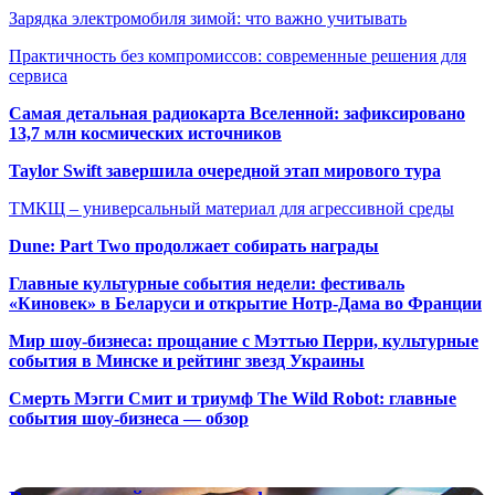
Зарядка электромобиля зимой: что важно учитывать
Практичность без компромиссов: современные решения для
сервиса
Самая детальная радиокарта Вселенной: зафиксировано
13,7 млн космических источников
Taylor Swift завершила очередной этап мирового тура
ТМКЩ – универсальный материал для агрессивной среды
Dune: Part Two продолжает собирать награды
Главные культурные события недели: фестиваль
«Киновек» в Беларуси и открытие Нотр-Дама во Франции
Мир шоу-бизнеса: прощание с Мэттью Перри, культурные
события в Минске и рейтинг звезд Украины
Смерть Мэгги Смит и триумф The Wild Robot: главные
события шоу-бизнеса — обзор
Популярные радиостанции