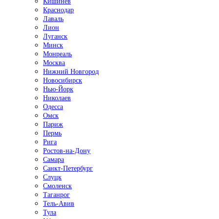
Кишинёв
Краснодар
Лаваль
Лион
Луганск
Минск
Монреаль
Москва
Нижний Новгород
Новосибирск
Нью-Йорк
Николаев
Одесса
Омск
Париж
Пермь
Рига
Ростов-на-Дону
Самара
Санкт-Петербург
Слуцк
Смоленск
Таганрог
Тель-Авив
Тула