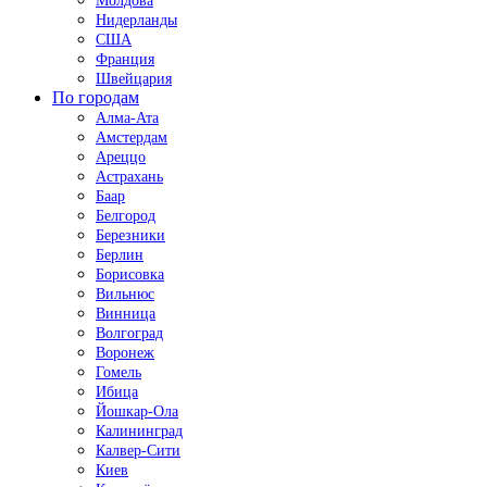
Молдова
Нидерланды
США
Франция
Швейцария
По городам
Алма-Ата
Амстердам
Ареццо
Астрахань
Баар
Белгород
Березники
Берлин
Борисовка
Вильнюс
Винница
Волгоград
Воронеж
Гомель
Ибица
Йошкар-Ола
Калининград
Калвер-Сити
Киев