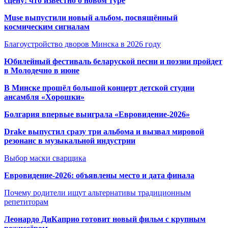
сцену: что известно о новом туре
Muse выпустили новый альбом, посвящённый
космическим сигналам
Благоустройство дворов Минска в 2026 году
Юбилейный фестиваль беларуской песни и поэзии пройдет
в Молодечно в июне
В Минске прошёл большой концерт детской студии
ансамбля «Хорошки»
Болгария впервые выиграла «Евровидение-2026»
Drake выпустил сразу три альбома и вызвал мировой
резонанс в музыкальной индустрии
Выбор маски сварщика
Евровидение-2026: объявлены место и дата финала
Почему родители ищут альтернативы традиционным
репетиторам
Леонардо ДиКаприо готовит новый фильм с крупным