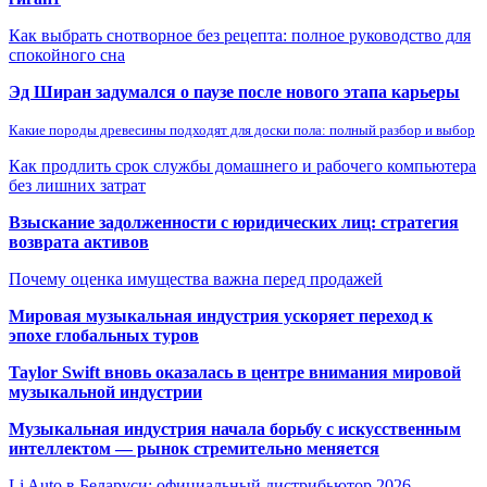
Как выбрать снотворное без рецепта: полное руководство для
спокойного сна
Эд Ширан задумался о паузе после нового этапа карьеры
Какие породы древесины подходят для доски пола: полный разбор и выбор
Как продлить срок службы домашнего и рабочего компьютера
без лишних затрат
Взыскание задолженности с юридических лиц: стратегия
возврата активов
Почему оценка имущества важна перед продажей
Мировая музыкальная индустрия ускоряет переход к
эпохе глобальных туров
Taylor Swift вновь оказалась в центре внимания мировой
музыкальной индустрии
Музыкальная индустрия начала борьбу с искусственным
интеллектом — рынок стремительно меняется
Li Auto в Беларуси: официальный дистрибьютор 2026