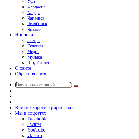
Уфа
Феодосия
Хадера
Чапаевск
Челябинск
Чикаго
Новости
Звезды
Культура
Медиа
Музыка
Шоу-бизнес
О сайте
Обратная связь
Поиск
Switch
радиостанций
skin
Sidebar
Случайное
радио
Войти / Зарегистрироваться
Мы в соцсетях
Facebook
Twitter
YouTube
vk.com