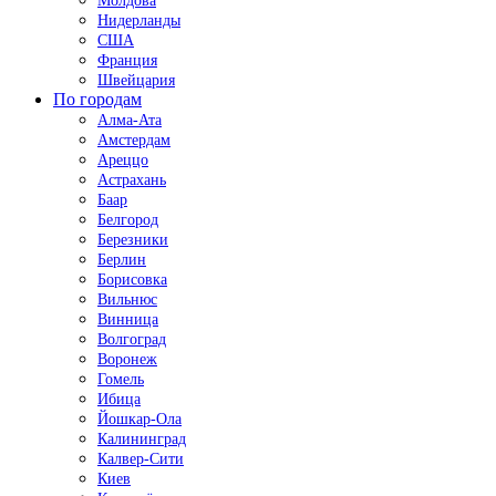
Молдова
Нидерланды
США
Франция
Швейцария
По городам
Алма-Ата
Амстердам
Ареццо
Астрахань
Баар
Белгород
Березники
Берлин
Борисовка
Вильнюс
Винница
Волгоград
Воронеж
Гомель
Ибица
Йошкар-Ола
Калининград
Калвер-Сити
Киев