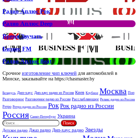
кліп
Рокс
на
Радио
Радио Аплюс Рок
трек
Аплюс
Елтона
Рок
Джона
Радио
Радио Аплюс Deep
та
Аплюс
Брітні
Deep
Время
Время Звучать
Спірс
Звучать
Бизнес
Бизнес FM
FM
Радио
Радио Аплюс Beat
Аплюс
Beat
Срочное
изготовление чип ключей
для автомобилей в
Минске, заказывайте на https://chasmaster.by
Москва
Киев
Дип-хаус
Дип-хаус радио из России
Клубное
Поп
Беларусь
Разговорное
Расслабляющее
Разговорное радио из России
Релакс радио из России
Рок
Рок радио из России
Ретро
Ретро-радио из России
Россия
Украина
Санкт-Петербург
Найти:
Звезды
Дип-хаус радио
Джаз радио
Детское радио