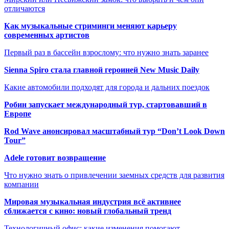
отличаются
Как музыкальные стриминги меняют карьеру
современных артистов
Первый раз в бассейн взрослому: что нужно знать заранее
Sienna Spiro стала главной героиней New Music Daily
Какие автомобили подходят для города и дальних поездок
Робин запускает международный тур, стартовавший в
Европе
Rod Wave анонсировал масштабный тур “Don’t Look Down
Tour”
Adele готовит возвращение
Что нужно знать о привлечении заемных средств для развития
компании
Мировая музыкальная индустрия всё активнее
сближается с кино: новый глобальный тренд
Технологичный офис: какие изменения помогают