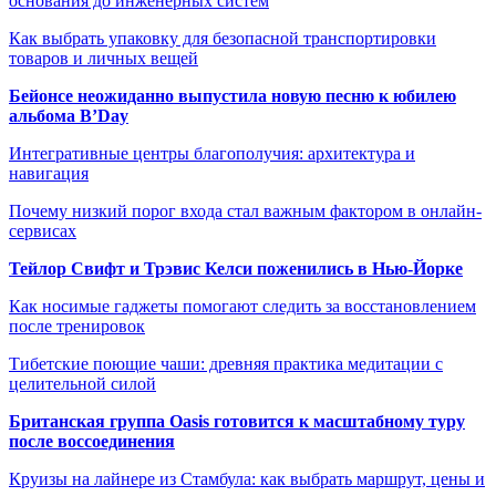
основания до инженерных систем
Как выбрать упаковку для безопасной транспортировки
товаров и личных вещей
Бейонсе неожиданно выпустила новую песню к юбилею
альбома B’Day
Интегративные центры благополучия: архитектура и
навигация
Почему низкий порог входа стал важным фактором в онлайн-
сервисах
Тейлор Свифт и Трэвис Келси поженились в Нью-Йорке
Как носимые гаджеты помогают следить за восстановлением
после тренировок
Тибетские поющие чаши: древняя практика медитации с
целительной силой
Британская группа Oasis готовится к масштабному туру
после воссоединения
Круизы на лайнере из Стамбула: как выбрать маршрут, цены и