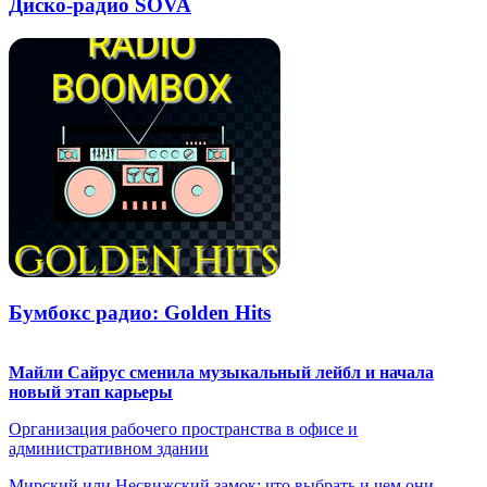
Диско-радио SOVA
Бумбокс радио: Golden Hits
Майли Сайрус сменила музыкальный лейбл и начала
новый этап карьеры
Организация рабочего пространства в офисе и
административном здании
Мирский или Несвижский замок: что выбрать и чем они