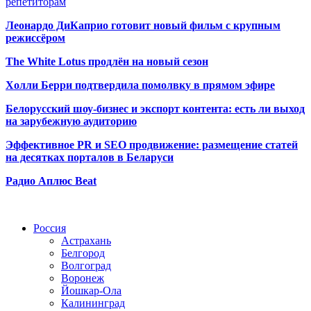
репетиторам
Леонардо ДиКаприо готовит новый фильм с крупным
режиссёром
The White Lotus продлён на новый сезон
Холли Берри подтвердила помолвк
у в прямом эфире
Белорусский шоу-бизнес и экспорт контента: есть ли выход
на зарубежную аудиторию
Эффективное PR и SEO продвижение:
размещение статей
на десятках порталов в Беларуси
Радио Аплюс Beat
Радио по странам
Россия
Астрахань
Белгород
Волгоград
Воронеж
Йошкар-Ола
Калининград