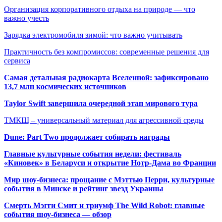
Организация корпоративного отдыха на природе — что
важно учесть
Зарядка электромобиля зимой: что важно учитывать
Практичность без компромиссов: современные решения для
сервиса
Самая детальная радиокарта Вселенной: зафиксировано
13,7 млн космических источников
Taylor Swift завершила очередной этап мирового тура
ТМКЩ – универсальный материал для агрессивной среды
Dune: Part Two продолжает собирать награды
Главные культурные события недели: фестиваль
«Киновек» в Беларуси и открытие Нотр-Дама во Франции
Мир шоу-бизнеса: прощание с Мэттью Перри, культурные
события в Минске и рейтинг звезд Украины
Смерть Мэгги Смит и триумф The Wild Robot: главные
события шоу-бизнеса — обзор