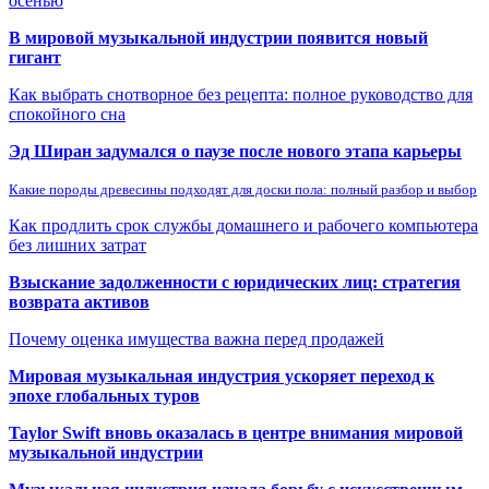
осенью
В мировой музыкальной индустрии появится новый
гигант
Как выбрать снотворное без рецепта: полное руководство для
спокойного сна
Эд Ширан задумался о паузе после нового этапа карьеры
Какие породы древесины подходят для доски пола: полный разбор и выбор
Как продлить срок службы домашнего и рабочего компьютера
без лишних затрат
Взыскание задолженности с юридических лиц: стратегия
возврата активов
Почему оценка имущества важна перед продажей
Мировая музыкальная индустрия ускоряет переход к
эпохе глобальных туров
Taylor Swift вновь оказалась в центре внимания мировой
музыкальной индустрии