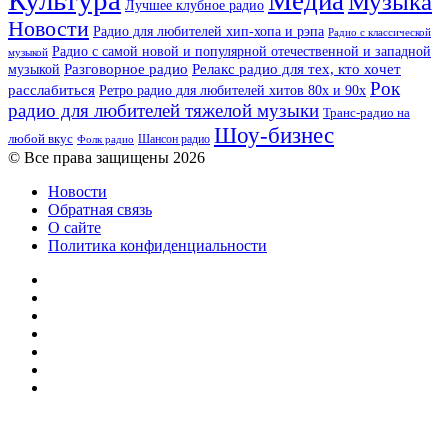
Культура
Медиа
Музыка
Лучшее клубное радио
Новости
Радио для любителей хип-хопа и рэпа
Радио с классической
Радио с самой новой и популярной отечественной и западной
музыкой
музыкой
Разговорное радио
Релакс радио для тех, кто хочет
Рок
расслабиться
Ретро радио для любителей хитов 80х и 90х
радио для любителей тяжелой музыки
Транс-радио на
Шоу-бизнес
любой вкус
Шансон радио
Фолк радио
© Все права защищены 2026
Новости
Обратная связь
О сайте
Политика конфиденциальности
Facebook
Twitter
YouTube
vk.com
Одноклассники
Telegram
RSS
Кнопка
«Наверх»