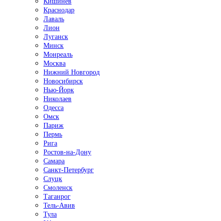
Кишинёв
Краснодар
Лаваль
Лион
Луганск
Минск
Монреаль
Москва
Нижний Новгород
Новосибирск
Нью-Йорк
Николаев
Одесса
Омск
Париж
Пермь
Рига
Ростов-на-Дону
Самара
Санкт-Петербург
Слуцк
Смоленск
Таганрог
Тель-Авив
Тула