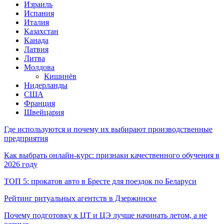
Израиль
Испания
Италия
Казахстан
Канада
Латвия
Литва
Молдова
Кишинёв
Нидерланды
США
Франция
Швейцария
Где используются и почему их выбирают производственные
предприятия
Как выбрать онлайн-курс: признаки качественного обучения в
2026 году
ТОП 5: прокатов авто в Бресте для поездок по Беларуси
Рейтинг ритуальных агентств в Дзержинске
Почему подготовку к ЦТ и ЦЭ лучше начинать летом, а не