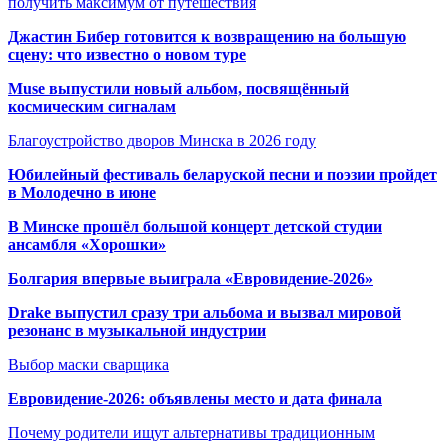
получить максимум от путешествия
Джастин Бибер готовится к возвращению на большую
сцену: что известно о новом туре
Muse выпустили новый альбом, посвящённый
космическим сигналам
Благоустройство дворов Минска в 2026 году
Юбилейный фестиваль беларуской песни и поэзии пройдет
в Молодечно в июне
В Минске прошёл большой концерт детской студии
ансамбля «Хорошки»
Болгария впервые выиграла «Евровидение-2026»
Drake выпустил сразу три альбома и вызвал мировой
резонанс в музыкальной индустрии
Выбор маски сварщика
Евровидение-2026: объявлены место и дата финала
Почему родители ищут альтернативы традиционным