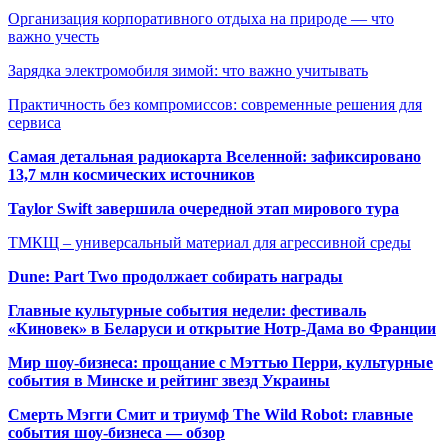
Организация корпоративного отдыха на природе — что
важно учесть
Зарядка электромобиля зимой: что важно учитывать
Практичность без компромиссов: современные решения для
сервиса
Самая детальная радиокарта Вселенной: зафиксировано
13,7 млн космических источников
Taylor Swift завершила очередной этап мирового тура
ТМКЩ – универсальный материал для агрессивной среды
Dune: Part Two продолжает собирать награды
Главные культурные события недели: фестиваль
«Киновек» в Беларуси и открытие Нотр-Дама во Франции
Мир шоу-бизнеса: прощание с Мэттью Перри, культурные
события в Минске и рейтинг звезд Украины
Смерть Мэгги Смит и триумф The Wild Robot: главные
события шоу-бизнеса — обзор