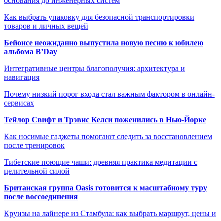
основания до инженерных систем
Как выбрать упаковку для безопасной транспортировки
товаров и личных вещей
Бейонсе неожиданно выпустила новую песню к юбилею
альбома B’Day
Интегративные центры благополучия: архитектура и
навигация
Почему низкий порог входа стал важным фактором в онлайн-
сервисах
Тейлор Свифт и Трэвис Келси поженились в Нью-Йорке
Как носимые гаджеты помогают следить за восстановлением
после тренировок
Тибетские поющие чаши: древняя практика медитации с
целительной силой
Британская группа Oasis готовится к масштабному туру
после воссоединения
Круизы на лайнере из Стамбула: как выбрать маршрут, цены и