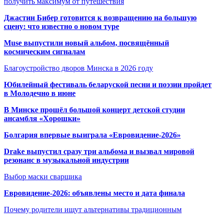
получить максимум от путешествия
Джастин Бибер готовится к возвращению на большую
сцену: что известно о новом туре
Muse выпустили новый альбом, посвящённый
космическим сигналам
Благоустройство дворов Минска в 2026 году
Юбилейный фестиваль беларуской песни и поэзии пройдет
в Молодечно в июне
В Минске прошёл большой концерт детской студии
ансамбля «Хорошки»
Болгария впервые выиграла «Евровидение-2026»
Drake выпустил сразу три альбома и вызвал мировой
резонанс в музыкальной индустрии
Выбор маски сварщика
Евровидение-2026: объявлены место и дата финала
Почему родители ищут альтернативы традиционным