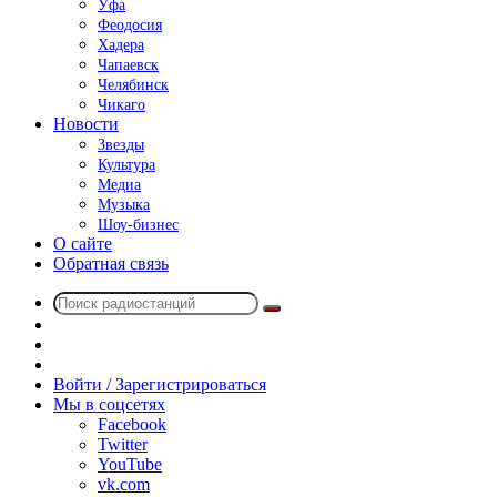
Уфа
Феодосия
Хадера
Чапаевск
Челябинск
Чикаго
Новости
Звезды
Культура
Медиа
Музыка
Шоу-бизнес
О сайте
Обратная связь
Поиск
Switch
радиостанций
skin
Sidebar
Случайное
радио
Войти / Зарегистрироваться
Мы в соцсетях
Facebook
Twitter
YouTube
vk.com