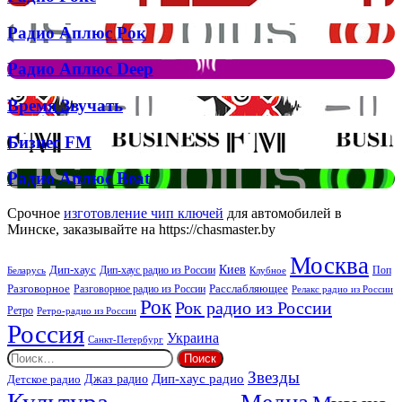
кліп
Рокс
на
Радио
Радио Аплюс Рок
трек
Аплюс
Елтона
Рок
Джона
Радио
Радио Аплюс Deep
та
Аплюс
Брітні
Deep
Время
Время Звучать
Спірс
Звучать
Бизнес
Бизнес FM
FM
Радио
Радио Аплюс Beat
Аплюс
Beat
Срочное
изготовление чип ключей
для автомобилей в
Минске, заказывайте на https://chasmaster.by
Москва
Киев
Дип-хаус
Дип-хаус радио из России
Клубное
Поп
Беларусь
Разговорное
Расслабляющее
Разговорное радио из России
Релакс радио из России
Рок
Рок радио из России
Ретро
Ретро-радио из России
Россия
Украина
Санкт-Петербург
Найти:
Звезды
Дип-хаус радио
Джаз радио
Детское радио