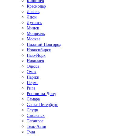
Кишинёв
Краснодар
Лаваль
Лион
Луганск
Минск
Монреаль
Москва
Нижний Новгород
Новосибирск
Нью-Йорк
Николаев
Одесса
Омск
Париж
Пермь
Рига
Ростов-на-Дону
Самара
Санкт-Петербург
Слуцк
Смоленск
Таганрог
Тель-Авив
Тула