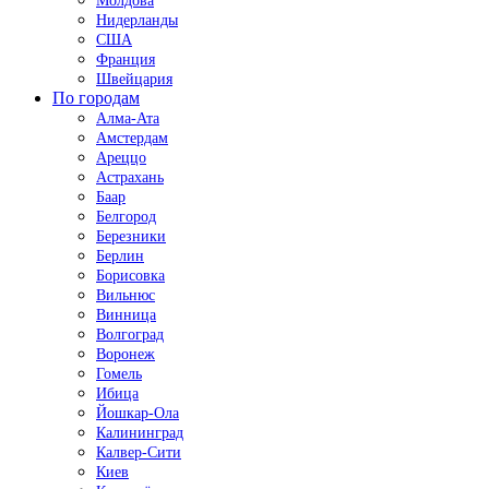
Молдова
Нидерланды
США
Франция
Швейцария
По городам
Алма-Ата
Амстердам
Ареццо
Астрахань
Баар
Белгород
Березники
Берлин
Борисовка
Вильнюс
Винница
Волгоград
Воронеж
Гомель
Ибица
Йошкар-Ола
Калининград
Калвер-Сити
Киев