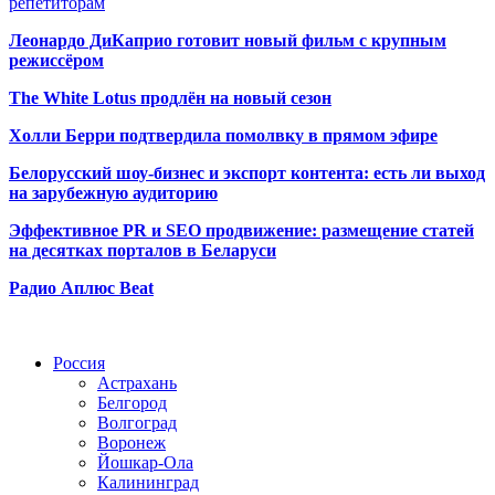
репетиторам
Леонардо ДиКаприо готовит новый фильм с крупным
режиссёром
The White Lotus продлён на новый сезон
Холли Берри подтвердила помолвк
у в прямом эфире
Белорусский шоу-бизнес и экспорт контента: есть ли выход
на зарубежную аудиторию
Эффективное PR и SEO продвижение:
размещение статей
на десятках порталов в Беларуси
Радио Аплюс Beat
Радио по странам
Россия
Астрахань
Белгород
Волгоград
Воронеж
Йошкар-Ола
Калининград