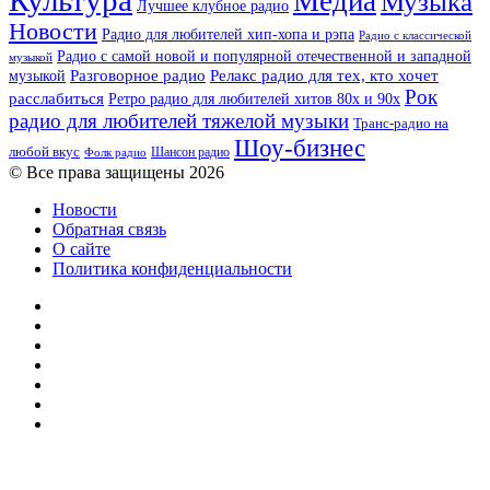
Культура
Медиа
Музыка
Лучшее клубное радио
Новости
Радио для любителей хип-хопа и рэпа
Радио с классической
Радио с самой новой и популярной отечественной и западной
музыкой
музыкой
Разговорное радио
Релакс радио для тех, кто хочет
Рок
расслабиться
Ретро радио для любителей хитов 80х и 90х
радио для любителей тяжелой музыки
Транс-радио на
Шоу-бизнес
любой вкус
Шансон радио
Фолк радио
© Все права защищены 2026
Новости
Обратная связь
О сайте
Политика конфиденциальности
Facebook
Twitter
YouTube
vk.com
Одноклассники
Telegram
RSS
Кнопка
«Наверх»