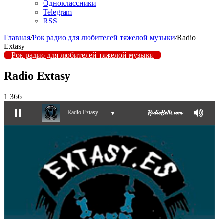
Одноклассники
Telegram
RSS
Главная
/
Рок радио для любителей тяжелой музыки
/
Radio
Extasy
Рок радио для любителей тяжелой музыки
Radio Extasy
1 366
Radio Extasy
▼