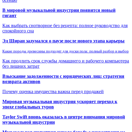
осенью
В мировой музыкальной индустрии появится новый
гигант
Как выбрать снотворное без рецепта: полное руководство для
спокойного сна
Эд Ширан задумался о паузе после нового этапа карьеры
Какие породы древесины подходят для доски пола: полный разбор и выбор
Как продлить срок службы домашнего и рабочего компьютера
без лишних затрат
Взыскание задолженности с юридических лиц: стратегия
возврата активов
Почему оценка имущества важна перед продажей
Мировая музыкальная индустрия ускоряет переход к
эпохе глобальных туров
Taylor Swift вновь оказалась в центре внимания мировой
музыкальной индустрии