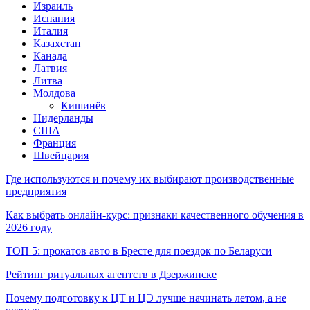
Израиль
Испания
Италия
Казахстан
Канада
Латвия
Литва
Молдова
Кишинёв
Нидерланды
США
Франция
Швейцария
Где используются и почему их выбирают производственные
предприятия
Как выбрать онлайн-курс: признаки качественного обучения в
2026 году
ТОП 5: прокатов авто в Бресте для поездок по Беларуси
Рейтинг ритуальных агентств в Дзержинске
Почему подготовку к ЦТ и ЦЭ лучше начинать летом, а не