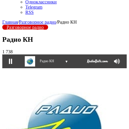
Одноклассники
Telegram
RSS
Главная
/
Разговорное радио
/
Радио КН
Разговорное радио
Радио КН
1 738
Радио КН
▼