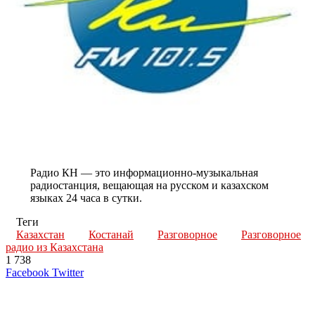
Радио КН — это информационно-музыкальная
радиостанция, вещающая на русском и казахском
языках 24 часа в сутки.
Теги
Казахстан
Костанай
Разговорное
Разговорное
радио из Казахстана
1 738
LinkedIn
Tumblr
Reddit
Вконтакте
Одноклассники
Skype
Messenger
Messenger
WhatsApp
Telegram
Viber
Line
Поделиться
Печатать
Facebook
Twitter
через
электронную
Похожие радио
почту