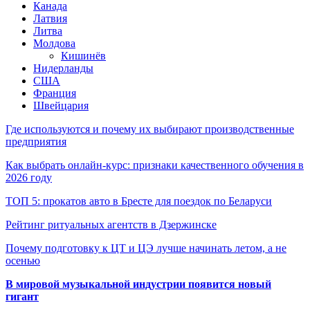
Канада
Латвия
Литва
Молдова
Кишинёв
Нидерланды
США
Франция
Швейцария
Где используются и почему их выбирают производственные
предприятия
Как выбрать онлайн-курс: признаки качественного обучения в
2026 году
ТОП 5: прокатов авто в Бресте для поездок по Беларуси
Рейтинг ритуальных агентств в Дзержинске
Почему подготовку к ЦТ и ЦЭ лучше начинать летом, а не
осенью
В мировой музыкальной индустрии появится новый
гигант