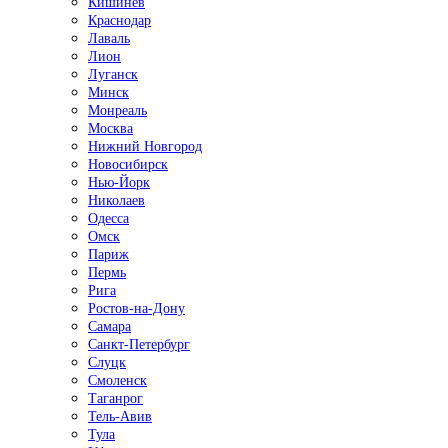
Кишинёв
Краснодар
Лаваль
Лион
Луганск
Минск
Монреаль
Москва
Нижний Новгород
Новосибирск
Нью-Йорк
Николаев
Одесса
Омск
Париж
Пермь
Рига
Ростов-на-Дону
Самара
Санкт-Петербург
Слуцк
Смоленск
Таганрог
Тель-Авив
Тула