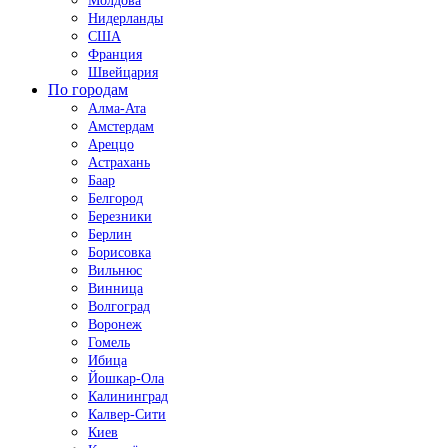
Молдова
Нидерланды
США
Франция
Швейцария
По городам
Алма-Ата
Амстердам
Ареццо
Астрахань
Баар
Белгород
Березники
Берлин
Борисовка
Вильнюс
Винница
Волгоград
Воронеж
Гомель
Ибица
Йошкар-Ола
Калининград
Калвер-Сити
Киев