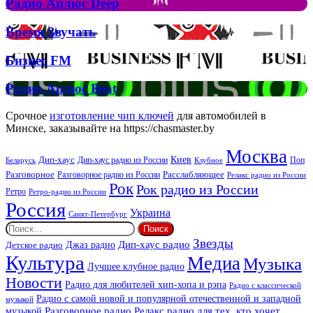
Джона
Радио
Радио Аплюс Deep
та
Аплюс
Брітні
Deep
Время
Время Звучать
Спірс
Звучать
Бизнес
Бизнес FM
FM
Радио
Радио Аплюс Beat
Аплюс
Beat
Срочное
изготовление чип ключей
для автомобилей в
Минске, заказывайте на https://chasmaster.by
Москва
Киев
Дип-хаус
Дип-хаус радио из России
Клубное
Поп
Беларусь
Разговорное
Расслабляющее
Разговорное радио из России
Релакс радио из России
Рок
Рок радио из России
Ретро
Ретро-радио из России
Россия
Украина
Санкт-Петербург
Найти:
Звезды
Дип-хаус радио
Джаз радио
Детское радио
Культура
Медиа
Музыка
Лучшее клубное радио
Новости
Радио для любителей хип-хопа и рэпа
Радио с классической
Радио с самой новой и популярной отечественной и западной
музыкой
музыкой
Разговорное радио
Релакс радио для тех, кто хочет