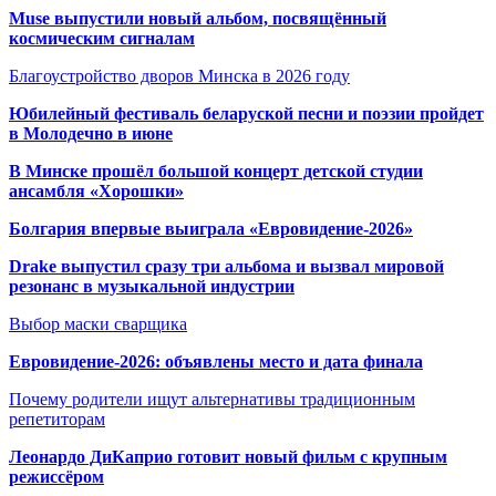
Muse выпустили новый альбом, посвящённый
космическим сигналам
Благоустройство дворов Минска в 2026 году
Юбилейный фестиваль беларуской песни и поэзии пройдет
в Молодечно в июне
В Минске прошёл большой концерт детской студии
ансамбля «Хорошки»
Болгария впервые выиграла «Евровидение-2026»
Drake выпустил сразу три альбома и вызвал мировой
резонанс в музыкальной индустрии
Выбор маски сварщика
Евровидение-2026: объявлены место и дата финала
Почему родители ищут альтернативы традиционным
репетиторам
Леонардо ДиКаприо готовит новый фильм с крупным
режиссёром