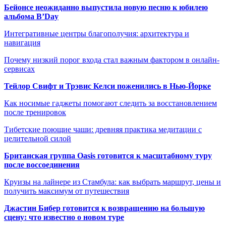
Бейонсе неожиданно выпустила новую песню к юбилею
альбома B’Day
Интегративные центры благополучия: архитектура и
навигация
Почему низкий порог входа стал важным фактором в онлайн-
сервисах
Тейлор Свифт и Трэвис Келси поженились в Нью-Йорке
Как носимые гаджеты помогают следить за восстановлением
после тренировок
Тибетские поющие чаши: древняя практика медитации с
целительной силой
Британская группа Oasis готовится к масштабному туру
после воссоединения
Круизы на лайнере из Стамбула: как выбрать маршрут, цены и
получить максимум от путешествия
Джастин Бибер готовится к возвращению на большую
сцену: что известно о новом туре