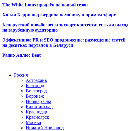
The White Lotus продлён на новый сезон
Холли Берри подтвердила помолвк
у в прямом эфире
Белорусский шоу-бизнес и экспорт контента: есть ли выход
на зарубежную аудиторию
Эффективное PR и SEO продвижение:
размещение статей
на десятках порталов в Беларуси
Радио Аплюс Beat
Радио по странам
Россия
Астрахань
Белгород
Волгоград
Воронеж
Йошкар-Ола
Калининград
Краснодар
Красноярск
Москва
Нижний Новгород