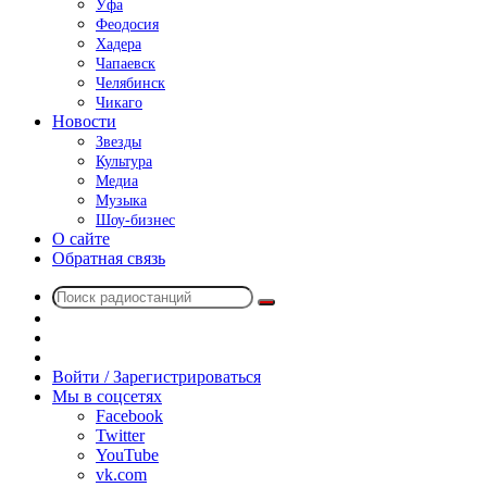
Уфа
Феодосия
Хадера
Чапаевск
Челябинск
Чикаго
Новости
Звезды
Культура
Медиа
Музыка
Шоу-бизнес
О сайте
Обратная связь
Поиск
Switch
радиостанций
skin
Sidebar
Случайное
радио
Войти / Зарегистрироваться
Мы в соцсетях
Facebook
Twitter
YouTube
vk.com