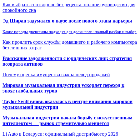
Как выбрать снотворное без рецепта: полное руководство для
спокойного сна
Эд Ширан задумался о паузе после нового этапа карьеры
Какие породы древесины подходят для доски пола: полный разбор и выбор
Как продлить срок службы домашнего и рабочего компьютера
без лишних затрат
Взыскание задолженности с юридических лиц: стратегия
возврата активов
Почему оценка имущества важна перед продажей
Мировая музыкальная индустрия ускоряет переход к
эпохе глобальных туров
Taylor Swift вновь оказалась в центре внимания мировой
музыкальной индустрии
Музыкальная индустрия начала борьбу с искусственным
интеллектом — рынок стремительно меняется
Li Auto в Беларуси: официальный дистрибьютор 2026