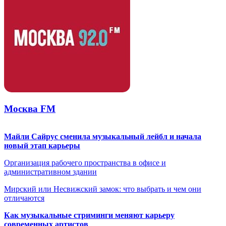
Москва FM
Майли Сайрус сменила музыкальный лейбл и начала
новый этап карьеры
Организация рабочего пространства в офисе и
административном здании
Мирский или Несвижский замок: что выбрать и чем они
отличаются
Как музыкальные стриминги меняют карьеру
современных артистов