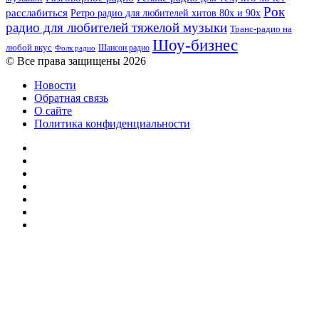
Рок
расслабиться
Ретро радио для любителей хитов 80х и 90х
радио для любителей тяжелой музыки
Транс-радио на
Шоу-бизнес
любой вкус
Шансон радио
Фолк радио
© Все права защищены 2026
Новости
Обратная связь
О сайте
Политика конфиденциальности
Facebook
Twitter
YouTube
vk.com
Одноклассники
Telegram
RSS
Кнопка
«Наверх»