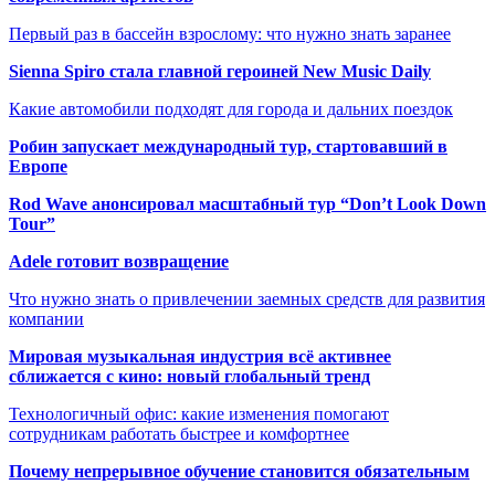
Первый раз в бассейн взрослому: что нужно знать заранее
Sienna Spiro стала главной героиней New Music Daily
Какие автомобили подходят для города и дальних поездок
Робин запускает международный тур, стартовавший в
Европе
Rod Wave анонсировал масштабный тур “Don’t Look Down
Tour”
Adele готовит возвращение
Что нужно знать о привлечении заемных средств для развития
компании
Мировая музыкальная индустрия всё активнее
сближается с кино: новый глобальный тренд
Технологичный офис: какие изменения помогают
сотрудникам работать быстрее и комфортнее
Почему непрерывное обучение становится обязательным