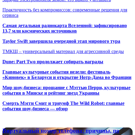
Практичность без компромиссов: современные решения для
сервиса
Самая детальная радиокарта Вселенной: зафиксировано
13,7 млн космических источников
Taylor Swift завершила очередной этап мирового тура
ТМКЩ – универсальный материал для агрессивной среды
Dune: Part Two продолжает собирать награды
Главные культурные события недели: фестиваль
«Киновек» в Беларуси и открытие Нотр-Дама во Франции
Мир шоу-бизнеса: прощание с Мэттью Перри, культурные
события в Минске и рейтинг звезд Украины
Смерть Мэгги Смит и триумф The Wild Robot: главные
события шоу-бизнеса — обзор
Популярные радиостанции
Виртуальный
Виртуальный номер телефона: причины, по