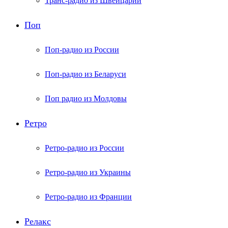
Транс-радио из Швейцарии
Поп
Поп-радио из России
Поп-радио из Беларуси
Поп радио из Молдовы
Ретро
Ретро-радио из России
Ретро-радио из Украины
Ретро-радио из Франции
Релакс