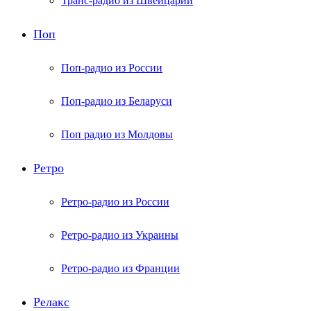
Транс-радио из Швейцарии
Поп
Поп-радио из России
Поп-радио из Беларуси
Поп радио из Молдовы
Ретро
Ретро-радио из России
Ретро-радио из Украины
Ретро-радио из Франции
Релакс