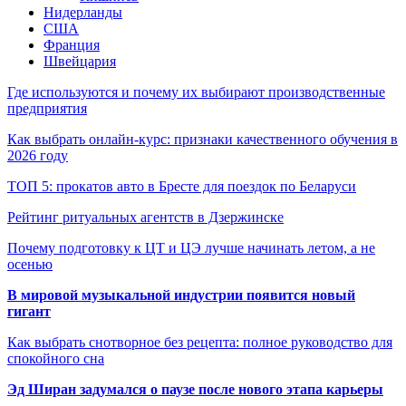
Нидерланды
США
Франция
Швейцария
Где используются и почему их выбирают производственные
предприятия
Как выбрать онлайн-курс: признаки качественного обучения в
2026 году
ТОП 5: прокатов авто в Бресте для поездок по Беларуси
Рейтинг ритуальных агентств в Дзержинске
Почему подготовку к ЦТ и ЦЭ лучше начинать летом, а не
осенью
В мировой музыкальной индустрии появится новый
гигант
Как выбрать снотворное без рецепта: полное руководство для
спокойного сна
Эд Ширан задумался о паузе после нового этапа карьеры