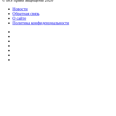
© Все права защищены 2026
Новости
Обратная связь
О сайте
Политика конфиденциальности
Facebook
Twitter
YouTube
vk.com
Одноклассники
Telegram
RSS
Кнопка
«Наверх»