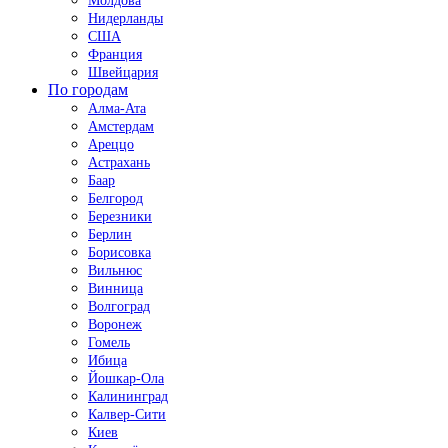
Молдова
Нидерланды
США
Франция
Швейцария
По городам
Алма-Ата
Амстердам
Ареццо
Астрахань
Баар
Белгород
Березники
Берлин
Борисовка
Вильнюс
Винница
Волгоград
Воронеж
Гомель
Ибица
Йошкар-Ола
Калининград
Калвер-Сити
Киев