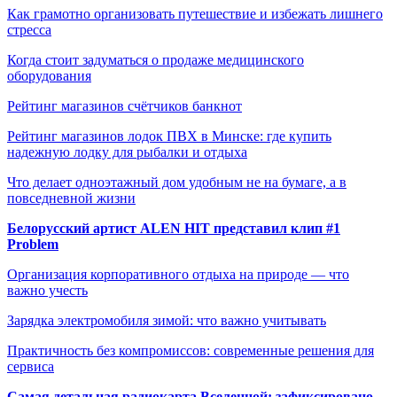
Как грамотно организовать путешествие и избежать лишнего
стресса
Когда стоит задуматься о продаже медицинского
оборудования
Рейтинг магазинов счётчиков банкнот
Рейтинг магазинов лодок ПВХ в Минске: где купить
надежную лодку для рыбалки и отдыха
Что делает одноэтажный дом удобным не на бумаге, а в
повседневной жизни
Белорусский артист ALEN HIT представил клип #1
Problem
Организация корпоративного отдыха на природе — что
важно учесть
Зарядка электромобиля зимой: что важно учитывать
Практичность без компромиссов: современные решения для
сервиса
Самая детальная радиокарта Вселенной: зафиксировано