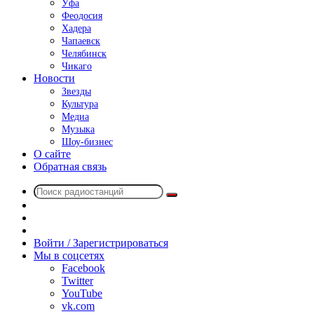
Уфа
Феодосия
Хадера
Чапаевск
Челябинск
Чикаго
Новости
Звезды
Культура
Медиа
Музыка
Шоу-бизнес
О сайте
Обратная связь
Поиск
Switch
радиостанций
skin
Sidebar
Случайное
радио
Войти / Зарегистрироваться
Мы в соцсетях
Facebook
Twitter
YouTube
vk.com