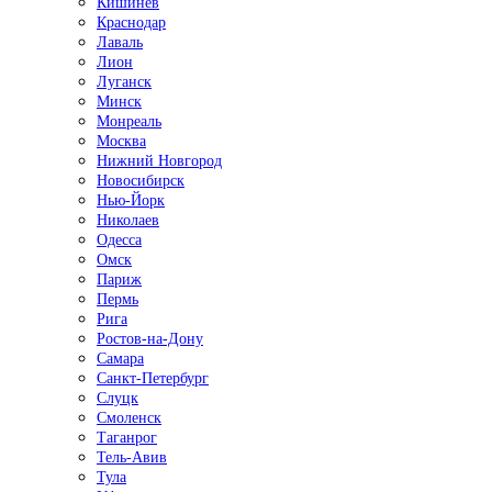
Кишинёв
Краснодар
Лаваль
Лион
Луганск
Минск
Монреаль
Москва
Нижний Новгород
Новосибирск
Нью-Йорк
Николаев
Одесса
Омск
Париж
Пермь
Рига
Ростов-на-Дону
Самара
Санкт-Петербург
Слуцк
Смоленск
Таганрог
Тель-Авив
Тула