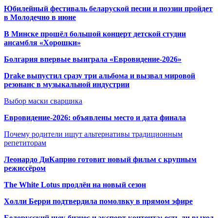
Юбилейный фестиваль беларуской песни и поэзии пройдет
в Молодечно в июне
В Минске прошёл большой концерт детской студии
ансамбля «Хорошки»
Болгария впервые выиграла «Евровидение-2026»
Drake выпустил сразу три альбома и вызвал мировой
резонанс в музыкальной индустрии
Выбор маски сварщика
Евровидение-2026: объявлены место и дата финала
Почему родители ищут альтернативы традиционным
репетиторам
Леонардо ДиКаприо готовит новый фильм с крупным
режиссёром
The White Lotus продлён на новый сезон
Холли Берри подтвердила помолвк
у в прямом эфире
Белорусский шоу-бизнес и экспорт контента: есть ли выход