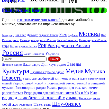
Бизнес FM
FM
Радио
Радио Аплюс Beat
Аплюс
Beat
Срочное
изготовление чип ключей
для автомобилей в
Минске, заказывайте на https://chasmaster.by
Москва
Киев
Дип-хаус
Дип-хаус радио из России
Клубное
Поп
Беларусь
Разговорное
Расслабляющее
Разговорное радио из России
Релакс радио из России
Рок
Рок радио из России
Ретро
Ретро-радио из России
Россия
Украина
Санкт-Петербург
Найти:
Звезды
Дип-хаус радио
Джаз радио
Детское радио
Культура
Медиа
Музыка
Лучшее клубное радио
Новости
Радио для любителей хип-хопа и рэпа
Радио с классической
Радио с самой новой и популярной отечественной и западной
музыкой
музыкой
Разговорное радио
Релакс радио для тех, кто хочет
Рок
расслабиться
Ретро радио для любителей хитов 80х и 90х
радио для любителей тяжелой музыки
Транс-радио на
Шоу-бизнес
любой вкус
Шансон радио
Фолк радио