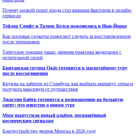
Почему низкий порог входа стал важным фактором в онлайн-
сервисах
Тейлор Свифт и Трэвис Келси поженились в Нью-Йорке
Как носимые гаджеты помогают следить за восстановлением
после тренировок
Тибетские поющие чаши: древняя практика медитации с
целительной силой
Британская группа Oasis готовится к масштабному туру
после воссоединения
Круизы на лайнере из Стамбула: как выбрать маршрут, цены и
получить максимум от путешествия
Джастин Бибер готовится к возвращению на большую
сцену: что известно о новом туре
Muse выпустили новый альбом, посвящённый
космическим сигналам
Благоустройство дворов Минска в 2026 году