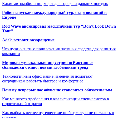
Какие автомобили подходят для города и дальних поездок
Робин запускает международный тур, стартовавший в
Европе
Rod Wave анонсировал масштабный тур “Don’t Look Down
Tour”
Adele готовит возвращение
Что нужно знать о привлечении заемных средств для развития
компании
Мировая музыкальная индустрия всё активнее
сближается с кино: новый глобальный тренд
Технологичный офис: какие изменения помогают
сотрудникам работать быстрее и комфортнее
Почему непрерывное обучение становится обязательным
Как меняются требования к квалификации специалистов в
строительной отрасли
Как выбрать летнее путешествие по бюджету и не пожалеть о
поездке