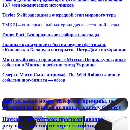
13,7 млн космических источников
Taylor Swift завершила очередной этап мирового тура
ТМКЩ – универсальный материал для агрессивной среды
Dune: Part Two продолжает собирать награды
Главные культурные события недели: фестиваль
«Киновек» в Беларуси и открытие Нотр-Дама во Франции
Мир шоу-бизнеса: прощание с Мэттью Перри, культурные
события в Минске и рейтинг звезд Украины
Смерть Мэгги Смит и триумф The Wild Robot: главные
события шоу-бизнеса — обзор
Популярные радиостанции
Виртуальный
Виртуальный номер телефона: причины, по
номер
которым они приносят пользу вашему бизнесу
телефона:
причины,
Наукой
Наукой и искусством: прогнозирование
по
и
результатов в спорте через статистику,
которым
искусством: