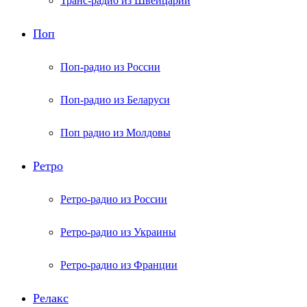
Транс-радио из Швейцарии
Поп
Поп-радио из России
Поп-радио из Беларуси
Поп радио из Молдовы
Ретро
Ретро-радио из России
Ретро-радио из Украины
Ретро-радио из Франции
Релакс