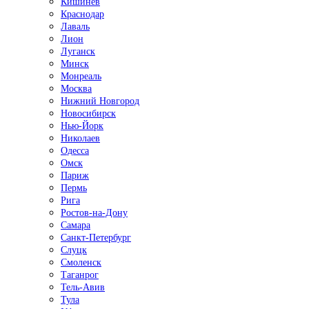
Кишинёв
Краснодар
Лаваль
Лион
Луганск
Минск
Монреаль
Москва
Нижний Новгород
Новосибирск
Нью-Йорк
Николаев
Одесса
Омск
Париж
Пермь
Рига
Ростов-на-Дону
Самара
Санкт-Петербург
Слуцк
Смоленск
Таганрог
Тель-Авив
Тула