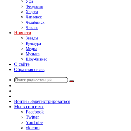
Уфа
Феодосия
Хадера
Чапаевск
Челябинск
Чикаго
Новости
Звезды
Культура
Медиа
Музыка
Шоу-бизнес
О сайте
Обратная связь
Поиск
Switch
радиостанций
skin
Sidebar
Случайное
радио
Войти / Зарегистрироваться
Мы в соцсетях
Facebook
Twitter
YouTube
vk.com