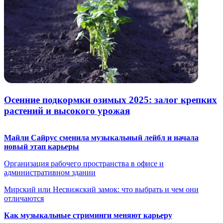
Осенние подкормки озимых 2025: залог крепких
растений и высокого урожая
Майли Сайрус сменила музыкальный лейбл и начала
новый этап карьеры
Организация рабочего пространства в офисе и
административном здании
Мирский или Несвижский замок: что выбрать и чем они
отличаются
Как музыкальные стриминги меняют карьеру