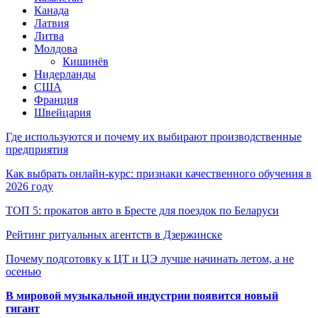
Канада
Латвия
Литва
Молдова
Кишинёв
Нидерланды
США
Франция
Швейцария
Где используются и почему их выбирают производственные
предприятия
Как выбрать онлайн-курс: признаки качественного обучения в
2026 году
ТОП 5: прокатов авто в Бресте для поездок по Беларуси
Рейтинг ритуальных агентств в Дзержинске
Почему подготовку к ЦТ и ЦЭ лучше начинать летом, а не
осенью
В мировой музыкальной индустрии появится новый
гигант