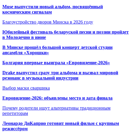
Muse выпустили новый альбом, посвящённый
космическим сигналам
Благоустройство дворов Минска в 2026 году
Юбилейный фестиваль беларуской песни и поэзии пройдет
в Молодечно в июне
В Минске прошёл большой концерт детской студии
ансамбля «Хорошки»
Болгария впервые выиграла «Евровидение-2026»
Drake выпустил сразу три альбома и вызвал мировой
резонанс в музыкальной индустрии
Выбор маски сварщика
Евровидение-2026: объявлены место и дата финала
Почему родители ищут альтернативы традиционным
репетиторам
Леонардо ДиКаприо готовит новый фильм с крупным
режиссёром