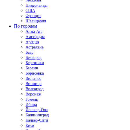
Молдова
Нидерланды
США
Франция
Швейцария
По городам
Алма-Ата
Амстердам
Ареццо
Астрахань
Баар
Белгород
Березники
Берлин
Борисовка
Вильнюс
Винница
Волгоград
Воронеж
Гомель
Ибица
Йошкар-Ола
Калининград
Калвер-Сити
Киев