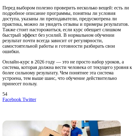
Перед выбором полезно проверить несколько вещей: есть ли
подробное описание программы, понятны ли условия
доступа, указаны ли преподаватели, предусмотрена ли
практика, можно ли увидеть отзывы и примеры результатов.
Также стоит насторожиться, если курс обещает слишком
быстрый эффект без усилий. В нормальном обучении
результат почти всегда зависит от регулярности,
самостоятельной работы и готовности разбирать свои
ошибки.
Онлайн-курс в 2026 году — это не просто набор уроков, а
система, которая должна вести человека от текущего уровня к
более сильному результату. Чем понятнее эта система
устроена, тем выше шанс, что обучение действительно
принесет пользу.
54
LinkedIn
Tumblr
Reddit
Вконтакте
Одноклассники
Skype
Messenger
Messenger
WhatsApp
Telegram
Viber
Line
Поделиться
Печатать
Facebook
Twitter
через
электронную
Похожие радио
почту