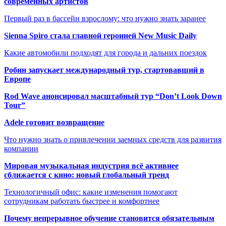
современных артистов
Первый раз в бассейн взрослому: что нужно знать заранее
Sienna Spiro стала главной героиней New Music Daily
Какие автомобили подходят для города и дальних поездок
Робин запускает международный тур, стартовавший в
Европе
Rod Wave анонсировал масштабный тур “Don’t Look Down
Tour”
Adele готовит возвращение
Что нужно знать о привлечении заемных средств для развития
компании
Мировая музыкальная индустрия всё активнее
сближается с кино: новый глобальный тренд
Технологичный офис: какие изменения помогают
сотрудникам работать быстрее и комфортнее
Почему непрерывное обучение становится обязательным