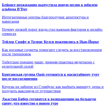
Бейонсе неожиданно выпустила новую песню к юбилею
альбома B’Day
Интегративные центры благополучия: архитектура и
навигация
Почему низкий порог входа стал важным фактором в онлайн-
сервисах
Тейлор Свифт и Трэвис Келси поженились в Нью-Йорке
Как носимые гаджеты помогают следить за восстановлением
после тренировок
Тибетские поющие чаши: древняя практика медитации с
целительной силой
Британская группа Oasis готовится к масштабному туру
после воссоединения
Круизы на лайнере из Стамбула: как выбрать маршрут, цены и
получить максимум от путешествия
Джастин Бибер готовится к возвращению на большую
сцену: что известно о новом туре