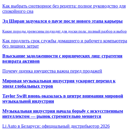
Как выбрать снотворное без рецепта: полное руководство для
спокойного сна
Эд Ширан задумался о паузе после нового этапа карьеры
Какие породы древесины подходят для доски пола: полный разбор и выбор
Как продлить срок службы домашнего и рабочего компьютера
без лишних затрат
Взыскание задолженности с юридических лиц: стратегия
возврата активов
Почему оценка имущества важна перед продажей
Мировая музыкальная индустрия ускоряет переход к
эпохе глобальных туров
Taylor Swift вновь оказалась в центре внимания мировой
музыкальной индустрии
Музыкальная индустрия начала борьбу с искусственным
интеллектом — рынок стремительно меняется
Li Auto в Беларуси: официальный дистрибьютор 2026