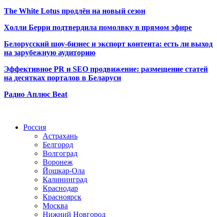
The White Lotus продлён на новый сезон
Холли Берри подтвердила помолвк
у в прямом эфире
Белорусский шоу-бизнес и экспорт контента: есть ли выход
на зарубежную аудиторию
Эффективное PR и SEO продвижение:
размещение статей
на десятках порталов в Беларуси
Радио Аплюс Beat
Радио по странам
Россия
Астрахань
Белгород
Волгоград
Воронеж
Йошкар-Ола
Калининград
Краснодар
Красноярск
Москва
Нижний Новгород