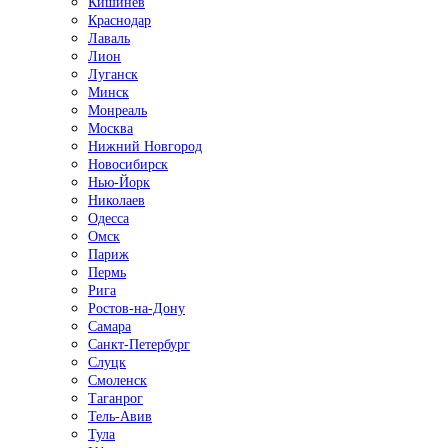
Кишинёв
Краснодар
Лаваль
Лион
Луганск
Минск
Монреаль
Москва
Нижний Новгород
Новосибирск
Нью-Йорк
Николаев
Одесса
Омск
Париж
Пермь
Рига
Ростов-на-Дону
Самара
Санкт-Петербург
Слуцк
Смоленск
Таганрог
Тель-Авив
Тула