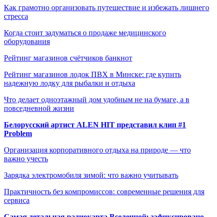
Как грамотно организовать путешествие и избежать лишнего
стресса
Когда стоит задуматься о продаже медицинского
оборудования
Рейтинг магазинов счётчиков банкнот
Рейтинг магазинов лодок ПВХ в Минске: где купить
надежную лодку для рыбалки и отдыха
Что делает одноэтажный дом удобным не на бумаге, а в
повседневной жизни
Белорусский артист ALEN HIT представил клип #1
Problem
Организация корпоративного отдыха на природе — что
важно учесть
Зарядка электромобиля зимой: что важно учитывать
Практичность без компромиссов: современные решения для
сервиса
Самая детальная радиокарта Вселенной: зафиксировано