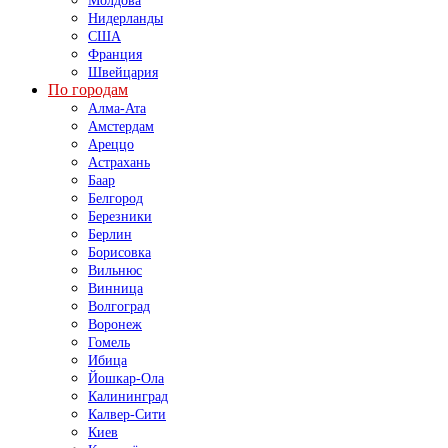
Молдова
Нидерланды
США
Франция
Швейцария
По городам
Алма-Ата
Амстердам
Ареццо
Астрахань
Баар
Белгород
Березники
Берлин
Борисовка
Вильнюс
Винница
Волгоград
Воронеж
Гомель
Ибица
Йошкар-Ола
Калининград
Калвер-Сити
Киев