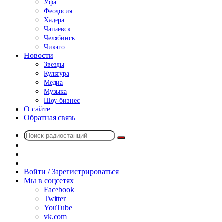
Уфа
Феодосия
Хадера
Чапаевск
Челябинск
Чикаго
Новости
Звезды
Культура
Медиа
Музыка
Шоу-бизнес
О сайте
Обратная связь
Поиск
Switch
радиостанций
skin
Sidebar
Случайное
радио
Войти / Зарегистрироваться
Мы в соцсетях
Facebook
Twitter
YouTube
vk.com