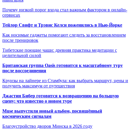
Почему низкий порог входа стал важным фактором в онлайн-
сервисах
Тейлор Свифт и Трэвис Келси поженились в Нью-Йорке
Как носимые гаджеты помогают следить за восстановлением
после тренировок
Тибетские поющие чаши: древняя практика медитации с
целительной силой
Британская группа Oasis готовится к масштабному туру
после воссоединения
Круизы на лайнере из Стамбула: как выбрать маршрут, цены и
получить максимум от путешествия
Джастин Бибер готовится к возвращению на большую
сцену: что известно о новом туре
Muse выпустили новый альбом, посвящённый
космическим сигналам
Благоустройство дворов Минска в 2026 году