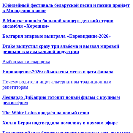
Юбилейный фестиваль беларуской песни и поэзии пройдет
в Молодечно в июне
В Минске прошёл большой концерт детской студии
ансамбля «Хорошки»
Болгария впервые выиграла «Евровидение-2026»
Drake выпустил сразу три альбома и вызвал мировой
резонанс в музыкальной индустрии
Выбор маски сварщика
Евровидение-2026: объявлены место и дата финала
Почему родители ищут альтернативы традиционным
репетиторам
Леонардо ДиКаприо готовит новый фильм с крупным
режиссёром
The White Lotus продлён на новый сезон
Холли Берри подтвердила помолвк
у в прямом эфире
Белорусский шоу-бизнес и экспорт контента: есть ли выход