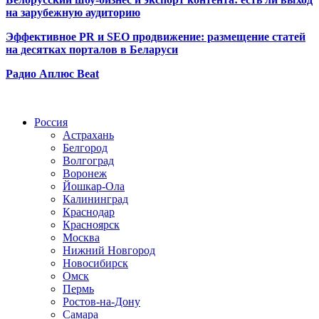
на зарубежную аудиторию
Эффективное PR и SEO продвижение:
размещение статей
на десятках порталов в Беларуси
Радио Аплюс Beat
Радио по странам
Россия
Астрахань
Белгород
Волгоград
Воронеж
Йошкар-Ола
Калининград
Краснодар
Красноярск
Москва
Нижний Новгород
Новосибирск
Омск
Пермь
Ростов-на-Дону
Самара