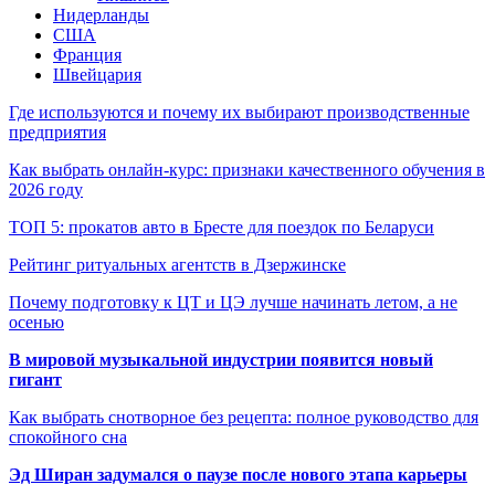
Нидерланды
США
Франция
Швейцария
Где используются и почему их выбирают производственные
предприятия
Как выбрать онлайн-курс: признаки качественного обучения в
2026 году
ТОП 5: прокатов авто в Бресте для поездок по Беларуси
Рейтинг ритуальных агентств в Дзержинске
Почему подготовку к ЦТ и ЦЭ лучше начинать летом, а не
осенью
В мировой музыкальной индустрии появится новый
гигант
Как выбрать снотворное без рецепта: полное руководство для
спокойного сна
Эд Ширан задумался о паузе после нового этапа карьеры