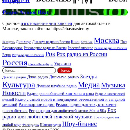
Бизнес FM
FM
Радио
Радио Аплюс Beat
Аплюс
Beat
Срочное
изготовление чип ключей
для автомобилей в
Минске, заказывайте на https://chasmaster.by
Москва
Киев
Дип-хаус
Дип-хаус радио из России
Клубное
Поп
Беларусь
Разговорное
Расслабляющее
Разговорное радио из России
Релакс радио из России
Рок
Рок радио из России
Ретро
Ретро-радио из России
Россия
Украина
Санкт-Петербург
Найти:
Звезды
Дип-хаус радио
Джаз радио
Детское радио
Культура
Медиа
Музыка
Лучшее клубное радио
Новости
Радио для любителей хип-хопа и рэпа
Радио с классической
Радио с самой новой и популярной отечественной и западной
музыкой
музыкой
Разговорное радио
Релакс радио для тех, кто хочет
Рок
расслабиться
Ретро радио для любителей хитов 80х и 90х
радио для любителей тяжелой музыки
Транс-радио на
Шоу-бизнес
любой вкус
Шансон радио
Фолк радио