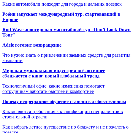
Какие автомобили подходят для города и дальних поездок
Робин запускает международный тур, стартовавший в
Европе
Rod Wave анонсировал масштабный тур “Don’t Look Down
Tour”
Adele готовит возвращение
Что нужно знать о привлечении заемных средств для развития
компании
Мировая музыкальная индустрия всё активнее
сближается с кино: новый глобальный тренд
Технологичный офис: какие изменения помогают
сотрудникам работать быстрее и комфортнее
Почему непрерывное обучение становится обязательным
Как меняются требования к квалификации специалистов в
строительной отрасли
Как выбрать летнее путешествие по бюджету и не пожалеть о
поездке