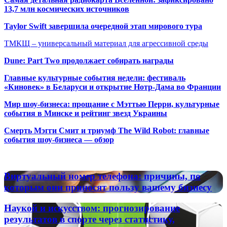
13,7 млн космических источников
Taylor Swift завершила очередной этап мирового тура
ТМКЩ – универсальный материал для агрессивной среды
Dune: Part Two продолжает собирать награды
Главные культурные события недели: фестиваль
«Киновек» в Беларуси и открытие Нотр-Дама во Франции
Мир шоу-бизнеса: прощание с Мэттью Перри, культурные
события в Минске и рейтинг звезд Украины
Смерть Мэгги Смит и триумф The Wild Robot: главные
события шоу-бизнеса — обзор
Популярные радиостанции
Виртуальный
Виртуальный номер телефона: причины, по
номер
которым они приносят пользу вашему бизнесу
телефона:
причины,
Наукой
Наукой и искусством: прогнозирование
по
и
результатов в спорте через статистику,
которым
искусством: