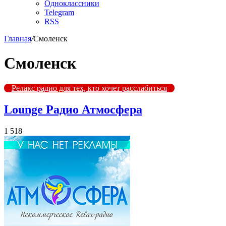
Одноклассники
Telegram
RSS
Главная
/
Смоленск
Смоленск
Релакс радио для тех, кто хочет расслабиться
Lounge Радио Атмосфера
1 518