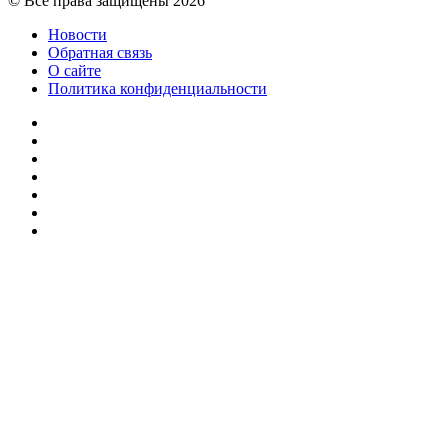
© Все права защищены 2026
Новости
Обратная связь
О сайте
Политика конфиденциальности
Facebook
Twitter
YouTube
vk.com
Одноклассники
Telegram
RSS
Кнопка
«Наверх»