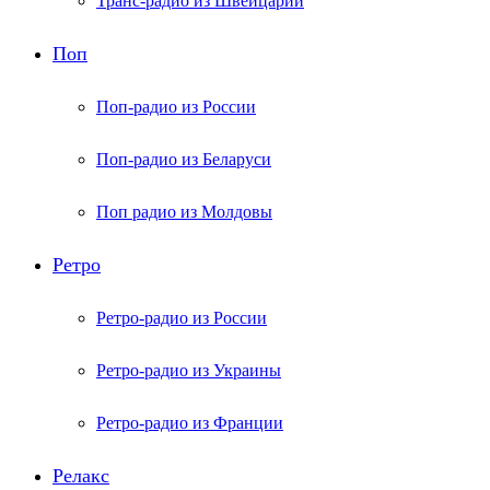
Транс-радио из Швейцарии
Поп
Поп-радио из России
Поп-радио из Беларуси
Поп радио из Молдовы
Ретро
Ретро-радио из России
Ретро-радио из Украины
Ретро-радио из Франции
Релакс