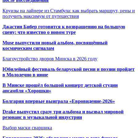
после воссоединения
Круизы на лайнере из Стамбула: как выбрать маршрут, цены и
получить максимум от путешествия
Джастин Бибер готовится к возвращению на большую
сцену: что известно о новом туре
Muse выпустили новый альбом, посвящённый
космическим сигналам
Благоустройство дворов Минска в 2026 году
Юбилейный фестиваль беларуской песни и поэзии пройдет
в Молодечно в июне
В Минске прошёл большой концерт детской студии
ансамбля «Хорошки»
Болгария впервые выиграла «Евровидение-2026»
Drake выпустил сразу три альбома и вызвал мировой
резонанс в музыкальной индустрии
Выбор маски сварщика