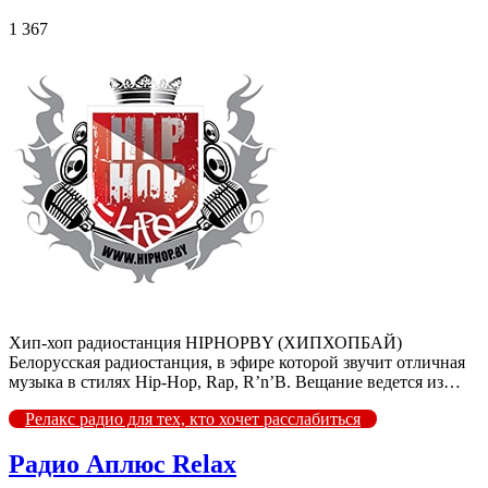
1 367
Хип-хоп радиостанция HIPHOPBY (ХИПХОПБАЙ)
Белорусская радиостанция, в эфире которой звучит отличная
музыка в стилях Hip-Hop, Rap, R’n’B. Вещание ведется из…
Релакс радио для тех, кто хочет расслабиться
Радио Аплюс Relax