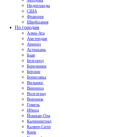
Молдова
Нидерланды
США
Франция
Швейцария
По городам
Алма-Ата
Амстердам
Ареццо
Астрахань
Баар
Белгород
Березники
Берлин
Борисовка
Вильнюс
Винница
Волгоград
Воронеж
Гомель
Ибица
Йошкар-Ола
Калининград
Калвер-Сити
Киев