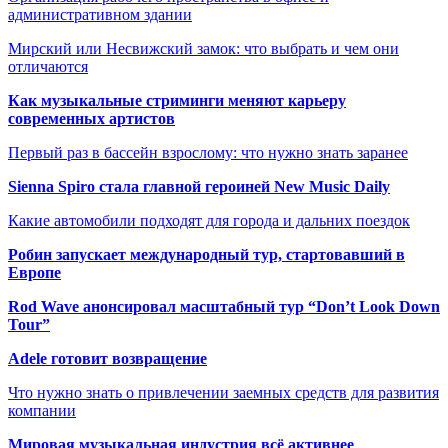
административном здании
Мирский или Несвижский замок: что выбрать и чем они
отличаются
Как музыкальные стриминги меняют карьеру
современных артистов
Первый раз в бассейн взрослому: что нужно знать заранее
Sienna Spiro стала главной героиней New Music Daily
Какие автомобили подходят для города и дальних поездок
Робин запускает международный тур, стартовавший в
Европе
Rod Wave анонсировал масштабный тур “Don’t Look Down
Tour”
Adele готовит возвращение
Что нужно знать о привлечении заемных средств для развития
компании
Мировая музыкальная индустрия всё активнее