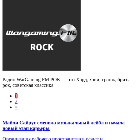
Радио WarGaming FM РОК — это Хард, хэви, гранж, брит-
рок, советская классика
1
2
»
Майли Сайрус сменила музыкальный лейбл и начала
новый этап карьеры
Организация рабочего пространства в офисе и