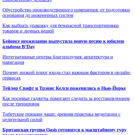
Обустройство производственного помещения: от подготовки
основания до инженерных систем
Как выбрать упаковку для безопасной транспортировки
товаров и личных вещей
Бейонсе неожиданно выпустила новую песню к юбилею
альбома B’Day
Интегративные центры благополучия: архитектура и
навигация
Почему низкий порог входа стал важным фактором в онлайн-
сервисах
Тейлор Свифт и Трэвис Келси поженились в Нью-Йорке
Как носимые гаджеты помогают следить за восстановлением
после тренировок
Тибетские поющие чаши: древняя практика медитации с
целительной силой
Британская группа Oasis готовится к масштабному туру