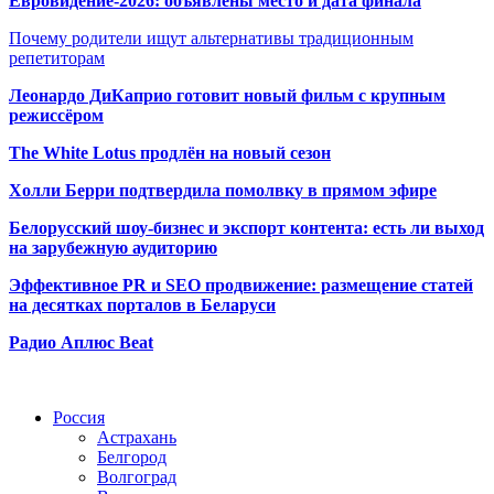
Евровидение-2026: объявлены место и дата финала
Почему родители ищут альтернативы традиционным
репетиторам
Леонардо ДиКаприо готовит новый фильм с крупным
режиссёром
The White Lotus продлён на новый сезон
Холли Берри подтвердила помолвк
у в прямом эфире
Белорусский шоу-бизнес и экспорт контента: есть ли выход
на зарубежную аудиторию
Эффективное PR и SEO продвижение:
размещение статей
на десятках порталов в Беларуси
Радио Аплюс Beat
Радио по странам
Россия
Астрахань
Белгород
Волгоград