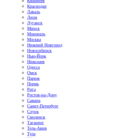
Кишинёв
Краснодар
Лаваль
Лион
Луганск
Минск
Монреаль
Москва
Нижний Новгород
Новосибирск
Нью-Йорк
Николаев
Одесса
Омск
Париж
Пермь
Рига
Ростов-на-Дону
Самара
Санкт-Петербург
Слуцк
Смоленск
Таганрог
Тель-Авив
Тула