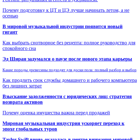
Почему подготовку к ЦТ и ЦЭ лучше начинать летом, а не
осенью
В мировой музыкальной индустрии появится новый
гигант
Как выбрать снотворное без рецепта: полное руководство для
спокойного сна
Эд Ширан задумался о паузе после нового этапа карьеры
Какие породы древесины подходят для доски пола: полный разбор и выбор
Как продлить срок службы домашнего и рабочего компьютера
без лишних затрат
Взыскание задолженности с юридических лиц: стратегия
возврата активов
Почему оценка имущества важна перед продажей
Мировая музыкальная индустрия ускоряет переход к
эпохе глобальных туров
Taylor Swift вновь оказалась в центре внимания мировой