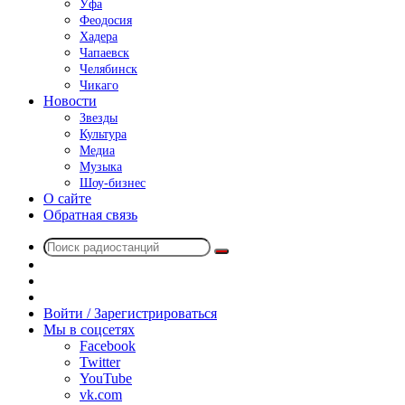
Уфа
Феодосия
Хадера
Чапаевск
Челябинск
Чикаго
Новости
Звезды
Культура
Медиа
Музыка
Шоу-бизнес
О сайте
Обратная связь
Поиск
Switch
радиостанций
skin
Sidebar
Случайное
радио
Войти / Зарегистрироваться
Мы в соцсетях
Facebook
Twitter
YouTube
vk.com