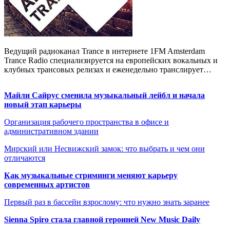
Ведущий радиоканал Trance в интернете 1FM Amsterdam
Trance Radio специализируется на европейских вокальных и
клубных трансовых релизах и еженедельно транслирует…
Майли Сайрус сменила музыкальный лейбл и начала
новый этап карьеры
Организация рабочего пространства в офисе и
административном здании
Мирский или Несвижский замок: что выбрать и чем они
отличаются
Как музыкальные стриминги меняют карьеру
современных артистов
Первый раз в бассейн взрослому: что нужно знать заранее
Sienna Spiro стала главной героиней New Music Daily