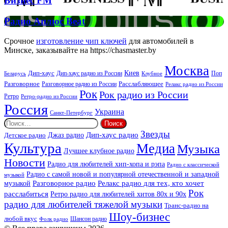
Бизнес FM
FM
Радио
Радио Аплюс Beat
Аплюс
Beat
Срочное
изготовление чип ключей
для автомобилей в
Минске, заказывайте на https://chasmaster.by
Москва
Киев
Дип-хаус
Дип-хаус радио из России
Клубное
Поп
Беларусь
Разговорное
Расслабляющее
Разговорное радио из России
Релакс радио из России
Рок
Рок радио из России
Ретро
Ретро-радио из России
Россия
Украина
Санкт-Петербург
Найти:
Звезды
Дип-хаус радио
Джаз радио
Детское радио
Культура
Медиа
Музыка
Лучшее клубное радио
Новости
Радио для любителей хип-хопа и рэпа
Радио с классической
Радио с самой новой и популярной отечественной и западной
музыкой
музыкой
Разговорное радио
Релакс радио для тех, кто хочет
Рок
расслабиться
Ретро радио для любителей хитов 80х и 90х
радио для любителей тяжелой музыки
Транс-радио на
Шоу-бизнес
любой вкус
Шансон радио
Фолк радио