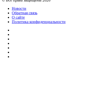
© Все права защищены 2026
Новости
Обратная связь
О сайте
Политика конфиденциальности
Facebook
Twitter
YouTube
vk.com
Одноклассники
Telegram
RSS
Кнопка
«Наверх»