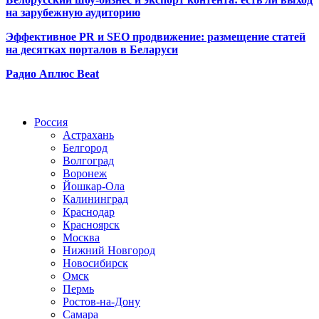
на зарубежную аудиторию
Эффективное PR и SEO продвижение:
размещение статей
на десятках порталов в Беларуси
Радио Аплюс Beat
Радио по странам
Россия
Астрахань
Белгород
Волгоград
Воронеж
Йошкар-Ола
Калининград
Краснодар
Красноярск
Москва
Нижний Новгород
Новосибирск
Омск
Пермь
Ростов-на-Дону
Самара