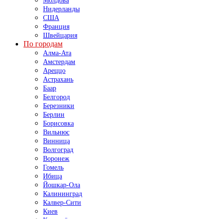
Молдова
Нидерланды
США
Франция
Швейцария
По городам
Алма-Ата
Амстердам
Ареццо
Астрахань
Баар
Белгород
Березники
Берлин
Борисовка
Вильнюс
Винница
Волгоград
Воронеж
Гомель
Ибица
Йошкар-Ола
Калининград
Калвер-Сити
Киев