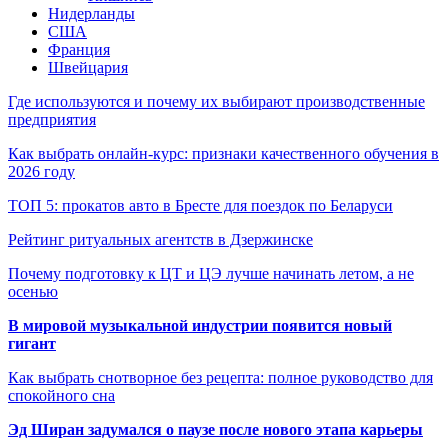
Нидерланды
США
Франция
Швейцария
Где используются и почему их выбирают производственные
предприятия
Как выбрать онлайн-курс: признаки качественного обучения в
2026 году
ТОП 5: прокатов авто в Бресте для поездок по Беларуси
Рейтинг ритуальных агентств в Дзержинске
Почему подготовку к ЦТ и ЦЭ лучше начинать летом, а не
осенью
В мировой музыкальной индустрии появится новый
гигант
Как выбрать снотворное без рецепта: полное руководство для
спокойного сна
Эд Ширан задумался о паузе после нового этапа карьеры