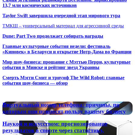
13,7 млн космических источников
Taylor Swift завершила очередной этап мирового тура
ТМКЩ – универсальный материал для агрессивной среды
Dune: Part Two продолжает собирать награды
Главные культурные события недели: фестиваль
«Киновек» в Беларуси и открытие Нотр-Дама во Франции
Мир шоу-бизнеса: прощание с Мэттью Перри, культурные
события в Минске и рейтинг звезд Украины
Смерть Мэгги Смит и триумф The Wild Robot: главные
события шоу-бизнеса — обзор
Популярные радиостанции
Виртуальный
Виртуальный номер телефона: причины, по
номер
которым они приносят пользу вашему бизнесу
телефона:
причины,
Наукой
Наукой и искусством: прогнозирование
по
и
результатов в спорте через статистику,
которым
искусством: