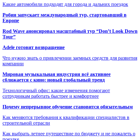
Какие автомобили подходят для города и дальних поездок
Робин запускает международный тур, стартовавший в
Европе
Rod Wave анонсировал масштабный тур “Don’t Look Down
Tour”
Adele готовит возвращение
Что нужно знать о привлечении заемных средств для развития
компании
Мировая музыкальная индустрия всё активнее
сближается с кино: новый глобальный тренд
Технологичный офис: какие изменения помогают
сотрудникам работать быстрее и комфортнее
Почему непрерывное обучение становится обязательным
Как меняются требования к квалификации специалистов в
строительной отрасли
Как выбрать летнее путешествие по бюджету и не пожалеть о
поездке