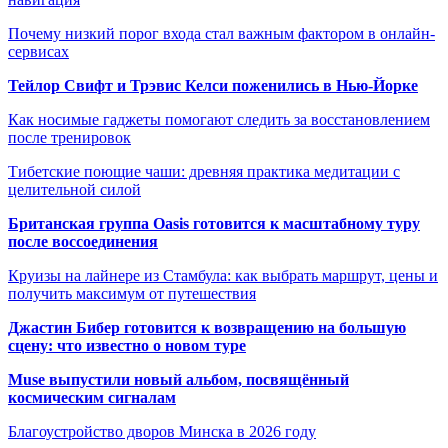
Почему низкий порог входа стал важным фактором в онлайн-
сервисах
Тейлор Свифт и Трэвис Келси поженились в Нью-Йорке
Как носимые гаджеты помогают следить за восстановлением
после тренировок
Тибетские поющие чаши: древняя практика медитации с
целительной силой
Британская группа Oasis готовится к масштабному туру
после воссоединения
Круизы на лайнере из Стамбула: как выбрать маршрут, цены и
получить максимум от путешествия
Джастин Бибер готовится к возвращению на большую
сцену: что известно о новом туре
Muse выпустили новый альбом, посвящённый
космическим сигналам
Благоустройство дворов Минска в 2026 году