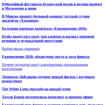
Юбилейный фестиваль беларуской песни и поэзии пройдет
в Молодечно в июне
В Минске прошёл большой концерт детской студии
ансамбля «Хорошки»
Болгария впервые выиграла «Евровидение-2026»
Drake выпустил сразу три альбома и вызвал мировой
резонанс в музыкальной индустрии
Выбор маски сварщика
Евровидение-2026: объявлены место и дата финала
Почему родители ищут альтернативы традиционным
репетиторам
Леонардо ДиКаприо готовит новый фильм с крупным
режиссёром
The White Lotus продлён на новый сезон
Холли Берри подтвердила помолвк
у в прямом эфире
Белорусский шоу-бизнес и экспорт контента: есть ли выход