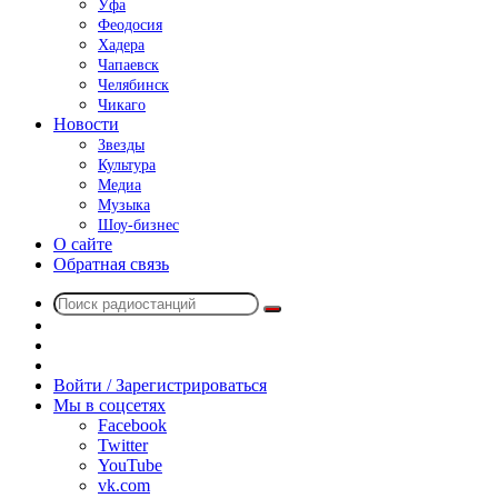
Уфа
Феодосия
Хадера
Чапаевск
Челябинск
Чикаго
Новости
Звезды
Культура
Медиа
Музыка
Шоу-бизнес
О сайте
Обратная связь
Поиск
Switch
радиостанций
skin
Sidebar
Случайное
радио
Войти / Зарегистрироваться
Мы в соцсетях
Facebook
Twitter
YouTube
vk.com