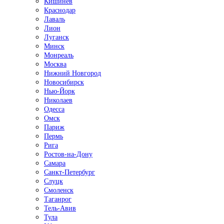
Кишинёв
Краснодар
Лаваль
Лион
Луганск
Минск
Монреаль
Москва
Нижний Новгород
Новосибирск
Нью-Йорк
Николаев
Одесса
Омск
Париж
Пермь
Рига
Ростов-на-Дону
Самара
Санкт-Петербург
Слуцк
Смоленск
Таганрог
Тель-Авив
Тула