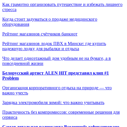
Как грамотно организовать путешествие и избежать лишнего
стресса
Когда стоит задуматься о продаже медицинского
оборудования
Рейтинг магазинов счётчиков банкнот
Рейтинг магазинов лодок ПВХ в Минске: где купить
надежную лодку для рыбалки и отдыха
Что делает одноэтажный дом удобным не на бумаге, а в
повседневной жизни
Белорусский артист ALEN HIT представил клип #1
Problem
Организация корпоративного отдыха на природе — что
важно учесть
Зарядка электромобиля зимой: что важно учитывать
Практичность без компромиссов: современные решения для
сервиса
Самая детальная радиокарта Вселенной: зафиксировано