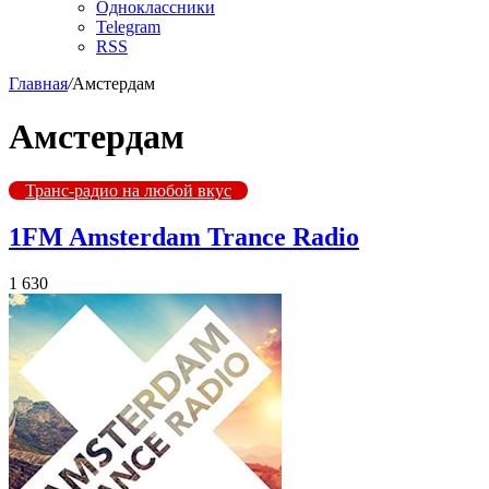
Одноклассники
Telegram
RSS
Главная
/
Амстердам
Амстердам
Транс-радио на любой вкус
1FM Amsterdam Trance Radio
1 630