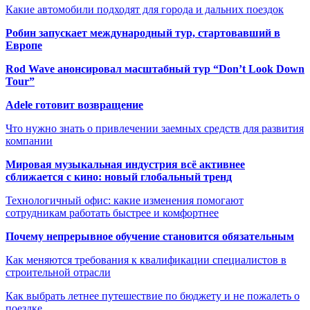
Какие автомобили подходят для города и дальних поездок
Робин запускает международный тур, стартовавший в
Европе
Rod Wave анонсировал масштабный тур “Don’t Look Down
Tour”
Adele готовит возвращение
Что нужно знать о привлечении заемных средств для развития
компании
Мировая музыкальная индустрия всё активнее
сближается с кино: новый глобальный тренд
Технологичный офис: какие изменения помогают
сотрудникам работать быстрее и комфортнее
Почему непрерывное обучение становится обязательным
Как меняются требования к квалификации специалистов в
строительной отрасли
Как выбрать летнее путешествие по бюджету и не пожалеть о
поездке