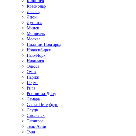
Кишинёв
Краснодар
Лаваль
Лион
Луганск
Минск
Монреаль
Москва
Нижний Новгород
Новосибирск
Нью-Йорк
Николаев
Одесса
Омск
Париж
Пермь
Рига
Ростов-на-Дону
Самара
Санкт-Петербург
Слуцк
Смоленск
Таганрог
Тель-Авив
Тула