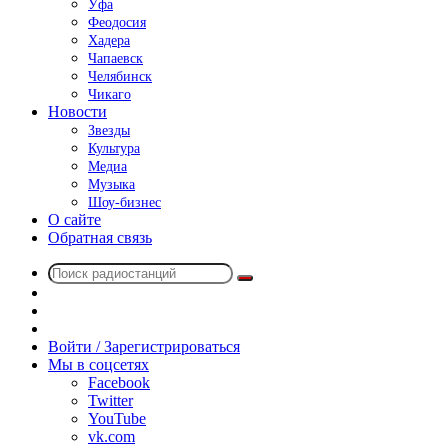
Уфа
Феодосия
Хадера
Чапаевск
Челябинск
Чикаго
Новости
Звезды
Культура
Медиа
Музыка
Шоу-бизнес
О сайте
Обратная связь
Поиск
Switch
радиостанций
skin
Sidebar
Случайное
радио
Войти / Зарегистрироваться
Мы в соцсетях
Facebook
Twitter
YouTube
vk.com