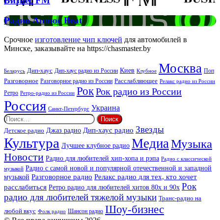
Бизнес FM
FM
Радио
Радио Аплюс Beat
Аплюс
Beat
Срочное
изготовление чип ключей
для автомобилей в
Минске, заказывайте на https://chasmaster.by
Москва
Киев
Дип-хаус
Дип-хаус радио из России
Клубное
Поп
Беларусь
Разговорное
Расслабляющее
Разговорное радио из России
Релакс радио из России
Рок
Рок радио из России
Ретро
Ретро-радио из России
Россия
Украина
Санкт-Петербург
Найти:
Звезды
Дип-хаус радио
Джаз радио
Детское радио
Культура
Медиа
Музыка
Лучшее клубное радио
Новости
Радио для любителей хип-хопа и рэпа
Радио с классической
Радио с самой новой и популярной отечественной и западной
музыкой
музыкой
Разговорное радио
Релакс радио для тех, кто хочет
Рок
расслабиться
Ретро радио для любителей хитов 80х и 90х
радио для любителей тяжелой музыки
Транс-радио на
Шоу-бизнес
любой вкус
Шансон радио
Фолк радио