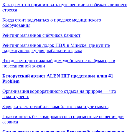
Как грамотно организовать путешествие и избежать лишнего
стресса
Когда стоит задуматься о продаже медицинского
оборудования
Рейтинг магазинов счётчиков банкнот
Рейтинг магазинов лодок ПВХ в Минске: где купить
надежную лодку для рыбалки и отдыха
Что делает одноэтажный дом удобным не на бумаге, а в
повседневной жизни
Белорусский артист ALEN HIT представил клип #1
Problem
Организация корпоративного отдыха на природе — что
важно учесть
Зарядка электромобиля зимой: что важно учитывать
Практичность без компромиссов: современные решения для
сервиса
Самая детальная радиокарта Вселенной: зафиксировано