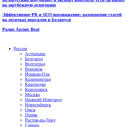
на зарубежную аудиторию
Эффективное PR и SEO продвижение:
размещение статей
на десятках порталов в Беларуси
Радио Аплюс Beat
Радио по странам
Россия
Астрахань
Белгород
Волгоград
Воронеж
Йошкар-Ола
Калининград
Краснодар
Красноярск
Москва
Нижний Новгород
Новосибирск
Омск
Пермь
Ростов-на-Дону
Самара