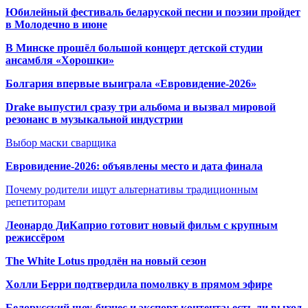
Юбилейный фестиваль беларуской песни и поэзии пройдет
в Молодечно в июне
В Минске прошёл большой концерт детской студии
ансамбля «Хорошки»
Болгария впервые выиграла «Евровидение-2026»
Drake выпустил сразу три альбома и вызвал мировой
резонанс в музыкальной индустрии
Выбор маски сварщика
Евровидение-2026: объявлены место и дата финала
Почему родители ищут альтернативы традиционным
репетиторам
Леонардо ДиКаприо готовит новый фильм с крупным
режиссёром
The White Lotus продлён на новый сезон
Холли Берри подтвердила помолвк
у в прямом эфире
Белорусский шоу-бизнес и экспорт контента: есть ли выход