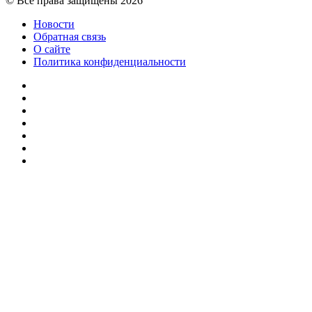
© Все права защищены 2026
Новости
Обратная связь
О сайте
Политика конфиденциальности
Facebook
Twitter
YouTube
vk.com
Одноклассники
Telegram
RSS
Кнопка
«Наверх»