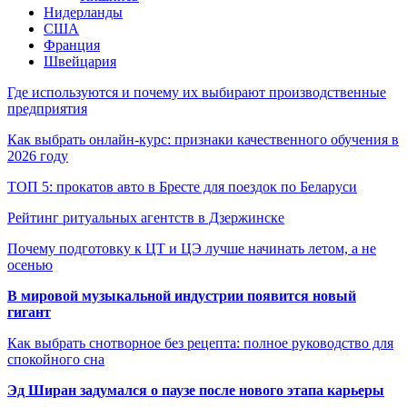
Нидерланды
США
Франция
Швейцария
Где используются и почему их выбирают производственные
предприятия
Как выбрать онлайн-курс: признаки качественного обучения в
2026 году
ТОП 5: прокатов авто в Бресте для поездок по Беларуси
Рейтинг ритуальных агентств в Дзержинске
Почему подготовку к ЦТ и ЦЭ лучше начинать летом, а не
осенью
В мировой музыкальной индустрии появится новый
гигант
Как выбрать снотворное без рецепта: полное руководство для
спокойного сна
Эд Ширан задумался о паузе после нового этапа карьеры