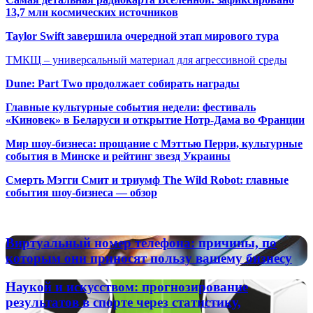
13,7 млн космических источников
Taylor Swift завершила очередной этап мирового тура
ТМКЩ – универсальный материал для агрессивной среды
Dune: Part Two продолжает собирать награды
Главные культурные события недели: фестиваль
«Киновек» в Беларуси и открытие Нотр-Дама во Франции
Мир шоу-бизнеса: прощание с Мэттью Перри, культурные
события в Минске и рейтинг звезд Украины
Смерть Мэгги Смит и триумф The Wild Robot: главные
события шоу-бизнеса — обзор
Популярные радиостанции
Виртуальный
Виртуальный номер телефона: причины, по
номер
которым они приносят пользу вашему бизнесу
телефона:
причины,
Наукой
Наукой и искусством: прогнозирование
по
и
результатов в спорте через статистику,
которым
искусством: