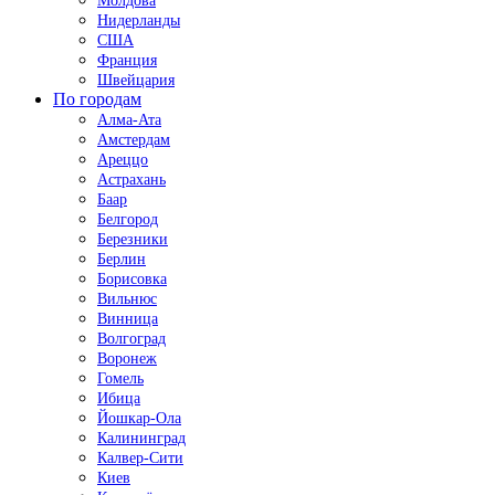
Молдова
Нидерланды
США
Франция
Швейцария
По городам
Алма-Ата
Амстердам
Ареццо
Астрахань
Баар
Белгород
Березники
Берлин
Борисовка
Вильнюс
Винница
Волгоград
Воронеж
Гомель
Ибица
Йошкар-Ола
Калининград
Калвер-Сити
Киев