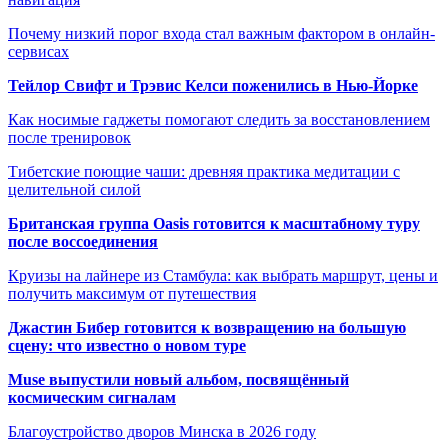
Почему низкий порог входа стал важным фактором в онлайн-
сервисах
Тейлор Свифт и Трэвис Келси поженились в Нью-Йорке
Как носимые гаджеты помогают следить за восстановлением
после тренировок
Тибетские поющие чаши: древняя практика медитации с
целительной силой
Британская группа Oasis готовится к масштабному туру
после воссоединения
Круизы на лайнере из Стамбула: как выбрать маршрут, цены и
получить максимум от путешествия
Джастин Бибер готовится к возвращению на большую
сцену: что известно о новом туре
Muse выпустили новый альбом, посвящённый
космическим сигналам
Благоустройство дворов Минска в 2026 году