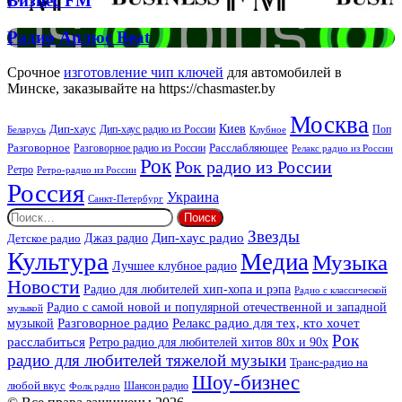
Бизнес FM
FM
Радио
Радио Аплюс Beat
Аплюс
Beat
Срочное
изготовление чип ключей
для автомобилей в
Минске, заказывайте на https://chasmaster.by
Москва
Киев
Дип-хаус
Дип-хаус радио из России
Клубное
Поп
Беларусь
Разговорное
Расслабляющее
Разговорное радио из России
Релакс радио из России
Рок
Рок радио из России
Ретро
Ретро-радио из России
Россия
Украина
Санкт-Петербург
Найти:
Звезды
Дип-хаус радио
Джаз радио
Детское радио
Культура
Медиа
Музыка
Лучшее клубное радио
Новости
Радио для любителей хип-хопа и рэпа
Радио с классической
Радио с самой новой и популярной отечественной и западной
музыкой
музыкой
Разговорное радио
Релакс радио для тех, кто хочет
Рок
расслабиться
Ретро радио для любителей хитов 80х и 90х
радио для любителей тяжелой музыки
Транс-радио на
Шоу-бизнес
любой вкус
Шансон радио
Фолк радио