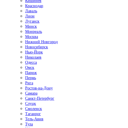
Кишинёв
Краснодар
Лаваль
Лион
Луганск
Минск
Монреаль
Москва
Нижний Новгород
Новосибирск
Нью-Йорк
Николаев
Одесса
Омск
Париж
Пермь
Рига
Ростов-на-Дону
Самара
Санкт-Петербург
Слуцк
Смоленск
Таганрог
Тель-Авив
Тула