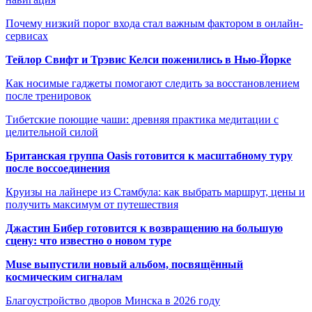
Почему низкий порог входа стал важным фактором в онлайн-
сервисах
Тейлор Свифт и Трэвис Келси поженились в Нью-Йорке
Как носимые гаджеты помогают следить за восстановлением
после тренировок
Тибетские поющие чаши: древняя практика медитации с
целительной силой
Британская группа Oasis готовится к масштабному туру
после воссоединения
Круизы на лайнере из Стамбула: как выбрать маршрут, цены и
получить максимум от путешествия
Джастин Бибер готовится к возвращению на большую
сцену: что известно о новом туре
Muse выпустили новый альбом, посвящённый
космическим сигналам
Благоустройство дворов Минска в 2026 году