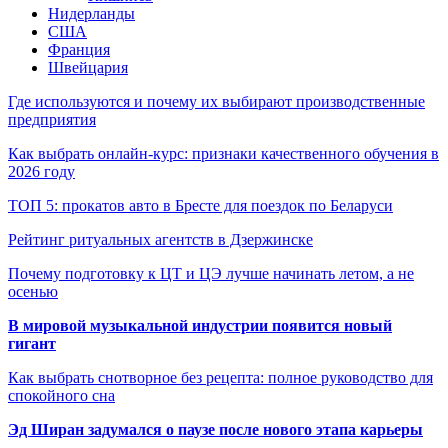
Нидерланды
США
Франция
Швейцария
Где используются и почему их выбирают производственные
предприятия
Как выбрать онлайн-курс: признаки качественного обучения в
2026 году
ТОП 5: прокатов авто в Бресте для поездок по Беларуси
Рейтинг ритуальных агентств в Дзержинске
Почему подготовку к ЦТ и ЦЭ лучше начинать летом, а не
осенью
В мировой музыкальной индустрии появится новый
гигант
Как выбрать снотворное без рецепта: полное руководство для
спокойного сна
Эд Ширан задумался о паузе после нового этапа карьеры