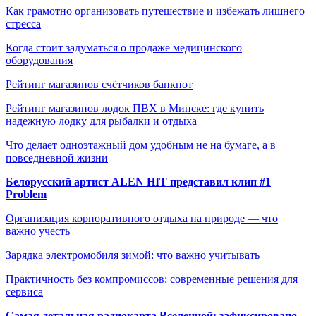
Как грамотно организовать путешествие и избежать лишнего
стресса
Когда стоит задуматься о продаже медицинского
оборудования
Рейтинг магазинов счётчиков банкнот
Рейтинг магазинов лодок ПВХ в Минске: где купить
надежную лодку для рыбалки и отдыха
Что делает одноэтажный дом удобным не на бумаге, а в
повседневной жизни
Белорусский артист ALEN HIT представил клип #1
Problem
Организация корпоративного отдыха на природе — что
важно учесть
Зарядка электромобиля зимой: что важно учитывать
Практичность без компромиссов: современные решения для
сервиса
Самая детальная радиокарта Вселенной: зафиксировано