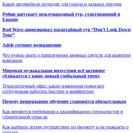
Какие автомобили подходят для города и дальних поездок
Робин запускает международный тур, стартовавший в
Европе
Rod Wave анонсировал масштабный тур “Don’t Look Down
Tour”
Adele готовит возвращение
Что нужно знать о привлечении заемных средств для развития
компании
Мировая музыкальная индустрия всё активнее
сближается с кино: новый глобальный тренд
Технологичный офис: какие изменения помогают
сотрудникам работать быстрее и комфортнее
Почему непрерывное обучение становится обязательным
Как меняются требования к квалификации специалистов в
строительной отрасли
Как выбрать летнее путешествие по бюджету и не пожалеть о
поездке