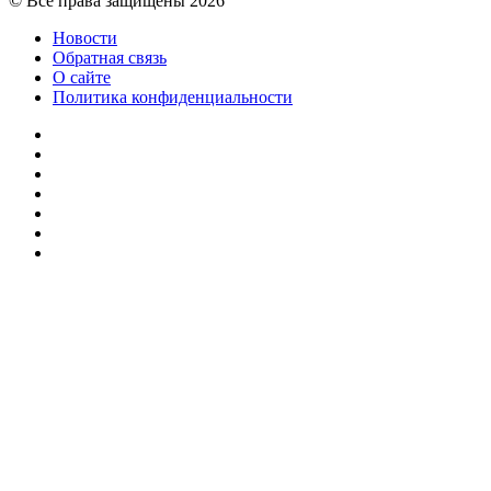
© Все права защищены 2026
Новости
Обратная связь
О сайте
Политика конфиденциальности
Facebook
Twitter
YouTube
vk.com
Одноклассники
Telegram
RSS
Кнопка
«Наверх»