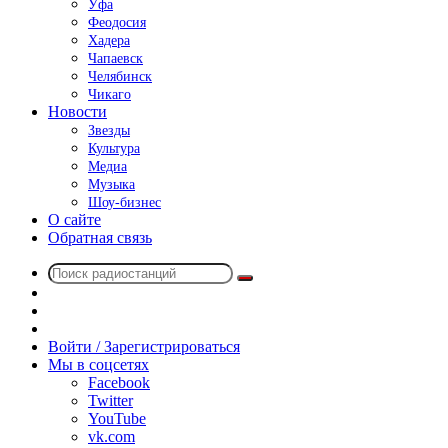
Уфа
Феодосия
Хадера
Чапаевск
Челябинск
Чикаго
Новости
Звезды
Культура
Медиа
Музыка
Шоу-бизнес
О сайте
Обратная связь
Поиск
Switch
радиостанций
skin
Sidebar
Случайное
радио
Войти / Зарегистрироваться
Мы в соцсетях
Facebook
Twitter
YouTube
vk.com