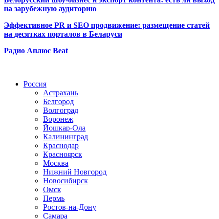
на зарубежную аудиторию
Эффективное PR и SEO продвижение:
размещение статей
на десятках порталов в Беларуси
Радио Аплюс Beat
Радио по странам
Россия
Астрахань
Белгород
Волгоград
Воронеж
Йошкар-Ола
Калининград
Краснодар
Красноярск
Москва
Нижний Новгород
Новосибирск
Омск
Пермь
Ростов-на-Дону
Самара