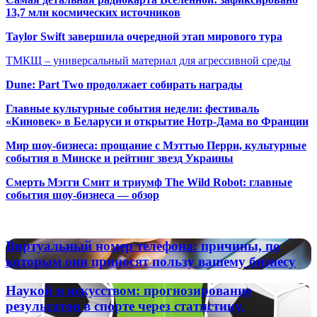
13,7 млн космических источников
Taylor Swift завершила очередной этап мирового тура
ТМКЩ – универсальный материал для агрессивной среды
Dune: Part Two продолжает собирать награды
Главные культурные события недели: фестиваль
«Киновек» в Беларуси и открытие Нотр-Дама во Франции
Мир шоу-бизнеса: прощание с Мэттью Перри, культурные
события в Минске и рейтинг звезд Украины
Смерть Мэгги Смит и триумф The Wild Robot: главные
события шоу-бизнеса — обзор
Популярные радиостанции
Виртуальный
Виртуальный номер телефона: причины, по
номер
которым они приносят пользу вашему бизнесу
телефона:
причины,
Наукой
Наукой и искусством: прогнозирование
по
и
результатов в спорте через статистику,
которым
искусством: