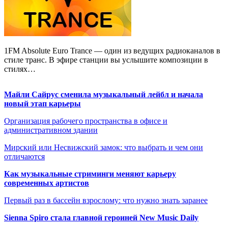
1FM Absolute Euro Trance — один из ведущих радиоканалов в
стиле транс. В эфире станции вы услышите композиции в
стилях…
Майли Сайрус сменила музыкальный лейбл и начала
новый этап карьеры
Организация рабочего пространства в офисе и
административном здании
Мирский или Несвижский замок: что выбрать и чем они
отличаются
Как музыкальные стриминги меняют карьеру
современных артистов
Первый раз в бассейн взрослому: что нужно знать заранее
Sienna Spiro стала главной героиней New Music Daily