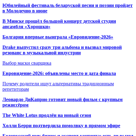
Юбилейный фестиваль беларуской песни и поэзии пройдет
в Молодечно в июне
В Минске прошёл большой концерт детской студии
ансамбля «Хорошки»
Болгария впервые выиграла «Евровидение-2026»
Drake выпустил сразу три альбома и вызвал мировой
резонанс в музыкальной индустрии
Выбор маски сварщика
Евровидение-2026: объявлены место и дата финала
Почему родители ищут альтернативы традиционным
репетиторам
Леонардо ДиКаприо готовит новый фильм с крупным
режиссёром
The White Lotus продлён на новый сезон
Холли Берри подтвердила помолвк
у в прямом эфире
Белорусский шоу-бизнес и экспорт контента: есть ли выход