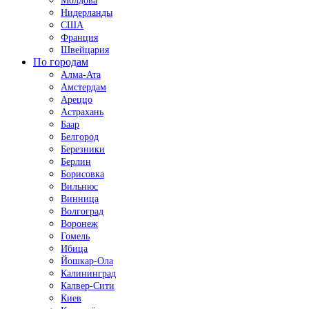
Молдова
Нидерланды
США
Франция
Швейцария
По городам
Алма-Ата
Амстердам
Ареццо
Астрахань
Баар
Белгород
Березники
Берлин
Борисовка
Вильнюс
Винница
Волгоград
Воронеж
Гомель
Ибица
Йошкар-Ола
Калининград
Калвер-Сити
Киев