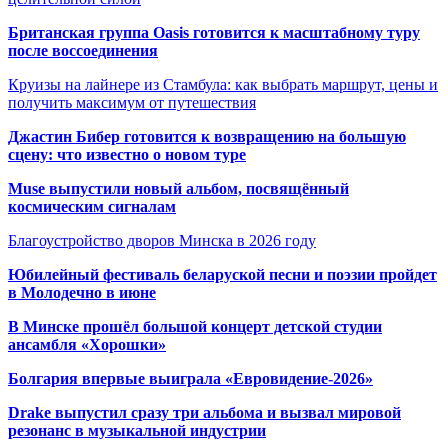
Британская группа Oasis готовится к масштабному туру
после воссоединения
Круизы на лайнере из Стамбула: как выбрать маршрут, цены и
получить максимум от путешествия
Джастин Бибер готовится к возвращению на большую
сцену: что известно о новом туре
Muse выпустили новый альбом, посвящённый
космическим сигналам
Благоустройство дворов Минска в 2026 году
Юбилейный фестиваль беларуской песни и поэзии пройдет
в Молодечно в июне
В Минске прошёл большой концерт детской студии
ансамбля «Хорошки»
Болгария впервые выиграла «Евровидение-2026»
Drake выпустил сразу три альбома и вызвал мировой
резонанс в музыкальной индустрии