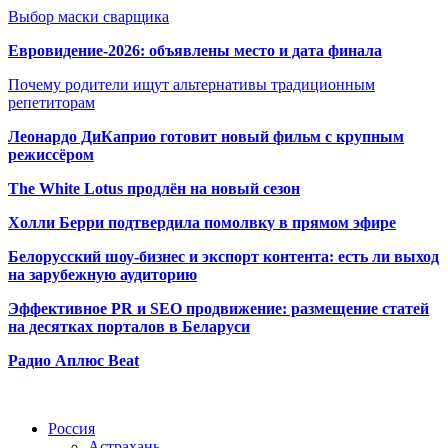
Выбор маски сварщика
Евровидение-2026: объявлены место и дата финала
Почему родители ищут альтернативы традиционным
репетиторам
Леонардо ДиКаприо готовит новый фильм с крупным
режиссёром
The White Lotus продлён на новый сезон
Холли Берри подтвердила помолвк
у в прямом эфире
Белорусский шоу-бизнес и экспорт контента: есть ли выход
на зарубежную аудиторию
Эффективное PR и SEO продвижение:
размещение статей
на десятках порталов в Беларуси
Радио Аплюс Beat
Радио по странам
Россия
Астрахань