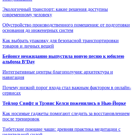
Экологичный транспорт: какие решения доступны
современному человеку
Обустройство производственного помещения: от подготовки
основания до инженерных систем
Как выбрать упаковку для безопасной транспортировки
товаров и личных вещей
Бейонсе неожиданно выпустила новую песню к юбилею
альбома B’Day
Интегративные центры благополучия: архитектура и
навигация
Почему низкий порог входа стал важным фактором в онлайн-
сервисах
Тейлор Свифт и Трэвис Келси поженились в Нью-Йорке
Как носимые гаджеты помогают следить за восстановлением
после тренировок
Тибетские поющие чаши: древняя практика медитации с
целительной силой