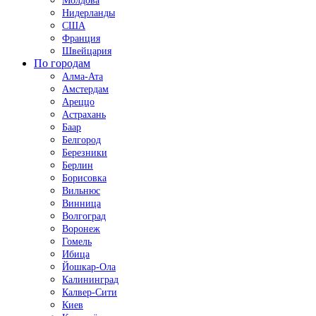
Молдова
Нидерланды
США
Франция
Швейцария
По городам
Алма-Ата
Амстердам
Ареццо
Астрахань
Баар
Белгород
Березники
Берлин
Борисовка
Вильнюс
Винница
Волгоград
Воронеж
Гомель
Ибица
Йошкар-Ола
Калининград
Калвер-Сити
Киев