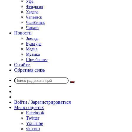
Уфа
Феодосия
Хадера
Чапаевск
Челябинск
Чикаго
Новости
Звезды
Культура
Медиа
Музыка
Шоу-бизнес
О сайте
Обратная связь
Поиск
Switch
радиостанций
skin
Sidebar
Случайное
радио
Войти / Зарегистрироваться
Мы в соцсетях
Facebook
Twitter
YouTube
vk.com