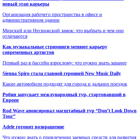
новый этап карьеры
Организация рабочего пространства в офисе и
административном здании
Мирский или Несвижский замок: что выбрать и чем они
отличаются
Как музыкальные стриминги меняют карьеру
современных артистов
Первый раз в бассейн взрослому: что нужно знать заранее
Sienna Spiro стала главной героиней New Music Daily
Какие автомобили подходят для города и дальних поездок
Робин запускает международный тур, стартовавший в
Европе
Rod Wave анонсировал масштабный тур “Don’t Look Down
Tour”
Adele готовит возвращение
Что нужно знать о привлечении заемных средств для развития