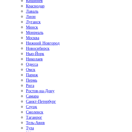
Кишинёв
Краснодар
Лаваль
Лион
Луганск
Минск
Монреаль
Москва
Нижний Новгород
Новосибирск
Нью-Йорк
Николаев
Одесса
Омск
Париж
Пермь
Рига
Ростов-на-Дону
Самара
Санкт-Петербург
Слуцк
Смоленск
Таганрог
Тель-Авив
Тула