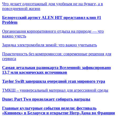
Что делает одноэтажный дом удобным не на бумаге, а в
повседневной жизни
Белорусский артист ALEN HIT представил клип #1
Problem
Организация корпоративного отдыха на природе — что
важно учесть
Зарядка электромобиля зимой: что важно учитывать
Практичность без компромиссов: современные решения для
сервиса
Самая детальная радиокарта Вселенной: зафиксировано
13,7 млн космических источников
Taylor Swift завершила очередной этап мирового тура
ТМКЩ – универсальный материал для агрессивной среды
Dune: Part Two продолжает собирать награды
Главные культурные события недели: фестиваль
«Киновек» в Беларуси и открытие Нотр-Дама во Франции