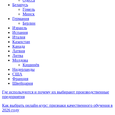
Одесса
Беларусь
Гомель
Минск
Германия
Берлин
Израиль
Испания
Италия
Казахстан
Канада
Латвия
Литва
Молдова
Кишинёв
Нидерланды
США
Франция
Швейцария
Где используются и почему их выбирают производственные
предприятия
Как выбрать онлайн-курс: признаки качественного обучения в
2026 году