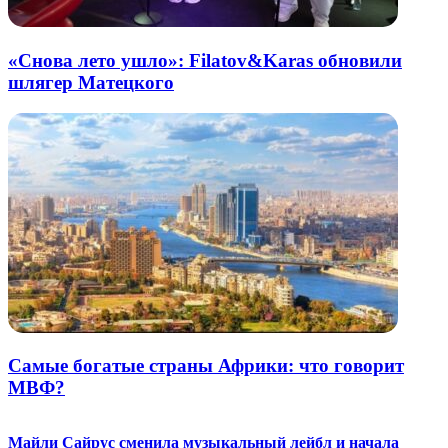
«Снова лето ушло»: Filatov&Karas обновили
шлягер Матецкого
Самые богатые страны Африки: что говорит
МВФ?
Майли Сайрус сменила музыкальный лейбл и начала