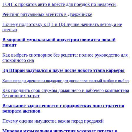
ТОП 5: прокатов авто в Бресте для поездок по Беларуси
Рейтинг ритуальных агентств в Дзержинске
Почему подготовку к ЦТ и ЦЭ лучше начинать летом, а не
осенью
В мировой музыкальной индустрии появится новый
гигант
Как выбрать снотворное без рецепта: полное руководство для
спокойного сна
Эд Ширан задумался о паузе после нового этапа карьеры
Какие породы древесины подходят для доски пола: полный разбор и выбор
Как продлить срок службы домашнего и рабочего компьютера
без лишних затрат
Взыскание задолженности с юридических лиц: стратегия
возврата активов
Почему оценка имущества важна перед продажей
Мировая музыкальная индустрия ускоряет переход к