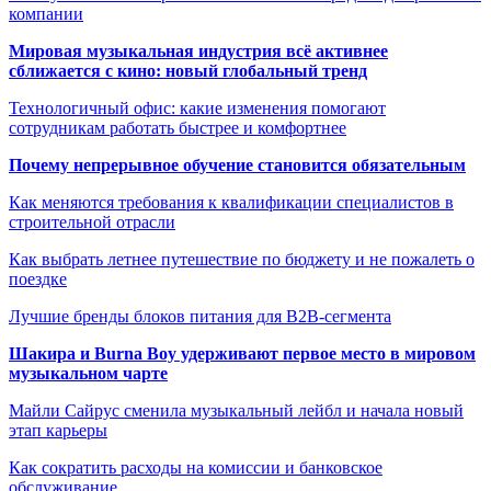
компании
Мировая музыкальная индустрия всё активнее
сближается с кино: новый глобальный тренд
Технологичный офис: какие изменения помогают
сотрудникам работать быстрее и комфортнее
Почему непрерывное обучение становится обязательным
Как меняются требования к квалификации специалистов в
строительной отрасли
Как выбрать летнее путешествие по бюджету и не пожалеть о
поездке
Лучшие бренды блоков питания для B2B-сегмента
Шакира и Burna Boy удерживают первое место в мировом
музыкальном чарте
Майли Сайрус сменила музыкальный лейбл и начала новый
этап карьеры
Как сократить расходы на комиссии и банковское
обслуживание