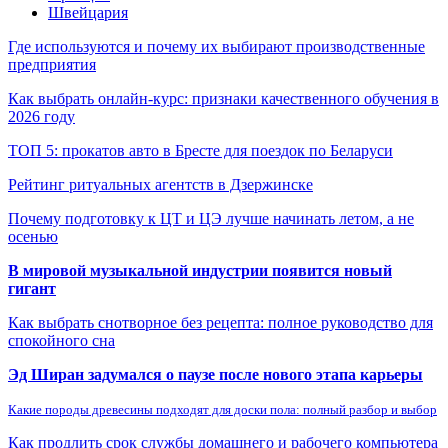
Швейцария
Где используются и почему их выбирают производственные
предприятия
Как выбрать онлайн-курс: признаки качественного обучения в
2026 году
ТОП 5: прокатов авто в Бресте для поездок по Беларуси
Рейтинг ритуальных агентств в Дзержинске
Почему подготовку к ЦТ и ЦЭ лучше начинать летом, а не
осенью
В мировой музыкальной индустрии появится новый
гигант
Как выбрать снотворное без рецепта: полное руководство для
спокойного сна
Эд Ширан задумался о паузе после нового этапа карьеры
Какие породы древесины подходят для доски пола: полный разбор и выбор
Как продлить срок службы домашнего и рабочего компьютера