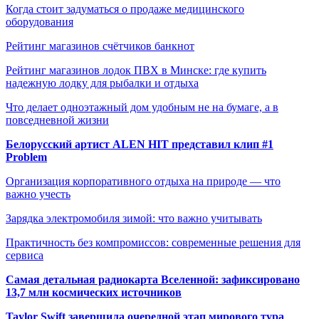
Когда стоит задуматься о продаже медицинского
оборудования
Рейтинг магазинов счётчиков банкнот
Рейтинг магазинов лодок ПВХ в Минске: где купить
надежную лодку для рыбалки и отдыха
Что делает одноэтажный дом удобным не на бумаге, а в
повседневной жизни
Белорусский артист ALEN HIT представил клип #1
Problem
Организация корпоративного отдыха на природе — что
важно учесть
Зарядка электромобиля зимой: что важно учитывать
Практичность без компромиссов: современные решения для
сервиса
Самая детальная радиокарта Вселенной: зафиксировано
13,7 млн космических источников
Taylor Swift завершила очередной этап мирового тура