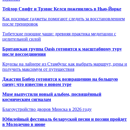
Тейлор Свифт и Трэвис Келси поженились в Нью-Йорке
Как носимые гаджеты помогают следить за восстановлением
после тренировок
Тибетские поющие чаши: древняя практика медитации с
целительной силой
Британская группа Oasis готовится к масштабному туру
после воссоединения
Круизы на лайнере из Стамбула: как выбрать маршрут, цены и
получить максимум от путешествия
Джастин Бибер готовится к возвращению на большую
сцену: что известно о новом туре
Muse выпустили новый альбом, посвящённый
космическим сигналам
Благоустройство дворов Минска в 2026 году
Юбилейный фестиваль беларуской песни и поэзии пройдет
в Молодечно в июне