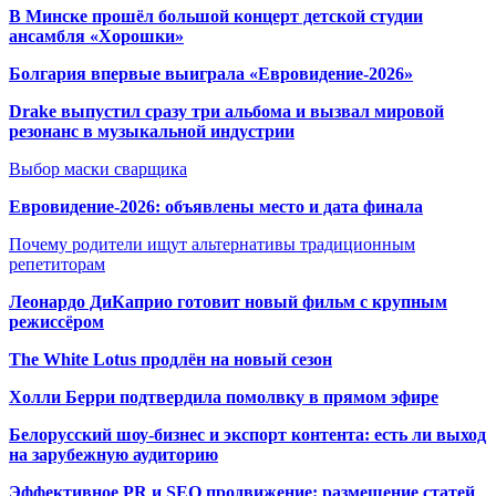
В Минске прошёл большой концерт детской студии
ансамбля «Хорошки»
Болгария впервые выиграла «Евровидение-2026»
Drake выпустил сразу три альбома и вызвал мировой
резонанс в музыкальной индустрии
Выбор маски сварщика
Евровидение-2026: объявлены место и дата финала
Почему родители ищут альтернативы традиционным
репетиторам
Леонардо ДиКаприо готовит новый фильм с крупным
режиссёром
The White Lotus продлён на новый сезон
Холли Берри подтвердила помолвк
у в прямом эфире
Белорусский шоу-бизнес и экспорт контента: есть ли выход
на зарубежную аудиторию
Эффективное PR и SEO продвижение:
размещение статей