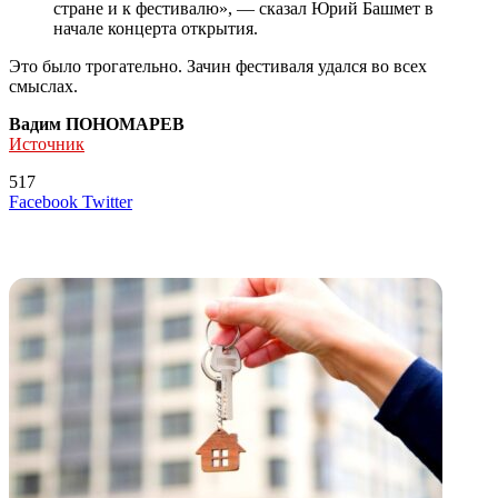
стране и к фестивалю», — сказал Юрий Башмет в
начале концерта открытия.
Это было трогательно. Зачин фестиваля удался во всех
смыслах.
Вадим ПОНОМАРЕВ
Источник
517
LinkedIn
Tumblr
Reddit
Вконтакте
Одноклассники
Skype
Messenger
Messenger
WhatsApp
Telegram
Viber
Line
Поделиться
Печатать
Facebook
Twitter
через
электронную
Похожие радио
почту