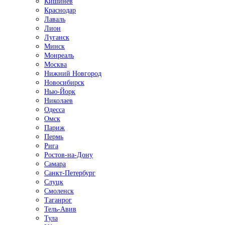
Кишинёв
Краснодар
Лаваль
Лион
Луганск
Минск
Монреаль
Москва
Нижний Новгород
Новосибирск
Нью-Йорк
Николаев
Одесса
Омск
Париж
Пермь
Рига
Ростов-на-Дону
Самара
Санкт-Петербург
Слуцк
Смоленск
Таганрог
Тель-Авив
Тула