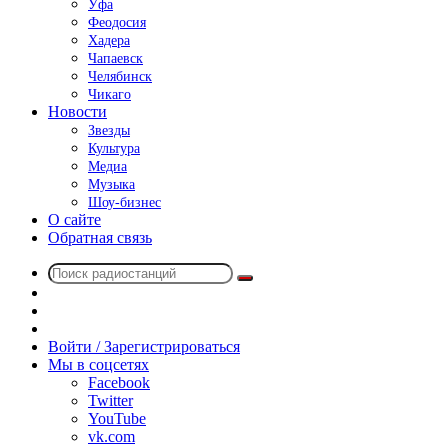
Уфа
Феодосия
Хадера
Чапаевск
Челябинск
Чикаго
Новости
Звезды
Культура
Медиа
Музыка
Шоу-бизнес
О сайте
Обратная связь
Поиск
Switch
радиостанций
skin
Sidebar
Случайное
радио
Войти / Зарегистрироваться
Мы в соцсетях
Facebook
Twitter
YouTube
vk.com