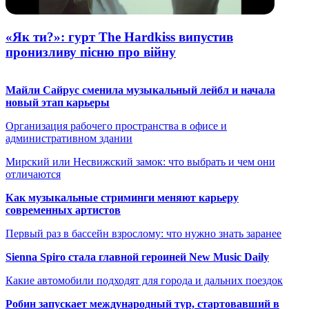
«Як ти?»: гурт The Hardkiss випустив
пронизливу пісню про війну
Майли Сайрус сменила музыкальный лейбл и начала
новый этап карьеры
Организация рабочего пространства в офисе и
административном здании
Мирский или Несвижский замок: что выбрать и чем они
отличаются
Как музыкальные стриминги меняют карьеру
современных артистов
Первый раз в бассейн взрослому: что нужно знать заранее
Sienna Spiro стала главной героиней New Music Daily
Какие автомобили подходят для города и дальних поездок
Робин запускает международный тур, стартовавший в