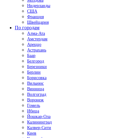
Молдова
Нидерланды
США
Франция
Швейцария
По городам
Алма-Ата
Амстердам
Ареццо
Астрахань
Баар
Белгород
Березники
Берлин
Борисовка
Вильнюс
Винница
Волгоград
Воронеж
Гомель
Ибица
Йошкар-Ола
Калининград
Калвер-Сити
Киев