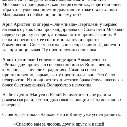
Москвы» в проигрышах, как раз ритмичных, и зрители опен-
эйра это с удовольствием подхватили, и тоже стали хлопать.
Максимально необычно, но почему нет?
Ария Аристеи из оперы «Олимпиада» Перголези у Кермес
началась с рэпа. Она проскандировала с «Солистами Москвы»
первую строчку из арии, а только потом принялась петь. В
верхних регистрах ее голос иногда звучит просто
божественно. Спела максимально экспрессивно. И, конечно
же, пританцовывая. Ну просто лучик солнышка.
А вот трагичный Гендель в виде арии Альмирены из
«Ринальдо» прозвучал совершенно иначе. Возвышенно,
камерно, — в лучших традициях. Симона спела
проникновенно, горько, — ну просто идеально. Это было
невероятно. И ни одного технического брака (случавшегося в
более быстрых ариях). Волшебство искусства.
На бис Денис Мацуев и Юрий Башмет в четыре руки за
роялем сыграли, кстати, джазовые вариации «Подмосковных
вечеров».
Словом, фестиваль Чайковского в Клину уже успел удивить.
«Спасибо вам за любовь друг к другу, к нашей