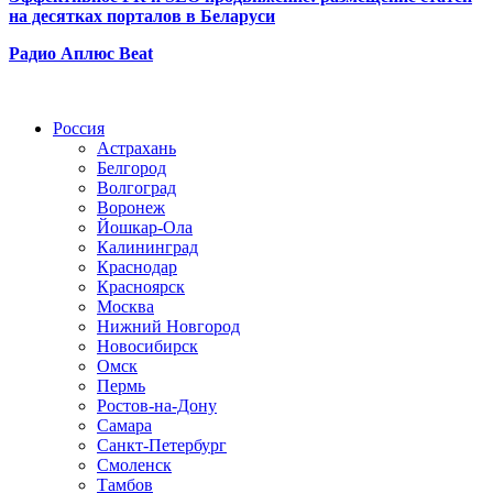
на десятках порталов в Беларуси
Радио Аплюс Beat
Радио по странам
Россия
Астрахань
Белгород
Волгоград
Воронеж
Йошкар-Ола
Калининград
Краснодар
Красноярск
Москва
Нижний Новгород
Новосибирск
Омск
Пермь
Ростов-на-Дону
Самара
Санкт-Петербург
Смоленск
Тамбов