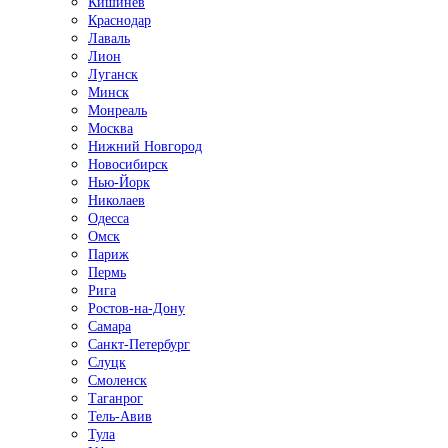
Кишинёв
Краснодар
Лаваль
Лион
Луганск
Минск
Монреаль
Москва
Нижний Новгород
Новосибирск
Нью-Йорк
Николаев
Одесса
Омск
Париж
Пермь
Рига
Ростов-на-Дону
Самара
Санкт-Петербург
Слуцк
Смоленск
Таганрог
Тель-Авив
Тула