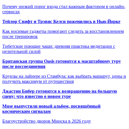
Почему низкий порог входа стал важным фактором в онлайн-
сервисах
Тейлор Свифт и Трэвис Келси поженились в Нью-Йорке
Как носимые гаджеты помогают следить за восстановлением
после тренировок
Тибетские поющие чаши: древняя практика медитации с
целительной силой
Британская группа Oasis готовится к масштабному туру
после воссоединения
Круизы на лайнере из Стамбула: как выбрать маршрут, цены и
получить максимум от путешествия
Джастин Бибер готовится к возвращению на большую
сцену: что известно о новом туре
Muse выпустили новый альбом, посвящённый
космическим сигналам
Благоустройство дворов Минска в 2026 году