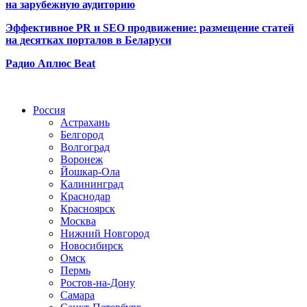
на зарубежную аудиторию
Эффективное PR и SEO продвижение:
размещение статей
на десятках порталов в Беларуси
Радио Аплюс Beat
Радио по странам
Россия
Астрахань
Белгород
Волгоград
Воронеж
Йошкар-Ола
Калининград
Краснодар
Красноярск
Москва
Нижний Новгород
Новосибирск
Омск
Пермь
Ростов-на-Дону
Самара