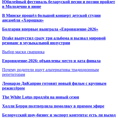
Юбилейный фестиваль беларуской песни и поэзии пройдет
в Молодечно в июне
В Минске прошёл большой концерт детской студии
ансамбля «Хорошки»
Болгария впервые выиграла «Евровидение-2026»
Drake выпустил сразу три альбома и вызвал мировой
резонанс в музыкальной индустрии
Выбор маски сварщика
Евровидение-2026: объявлены место и дата финала
Почему родители ищут альтернативы традиционным
репетиторам
Леонардо ДиКаприо готовит новый фильм с крупным
режиссёром
The White Lotus продлён на новый сезон
Холли Берри подтвердила помолвк
у в прямом эфире
Белорусский шоу-бизнес и экспорт контента: есть ли выход