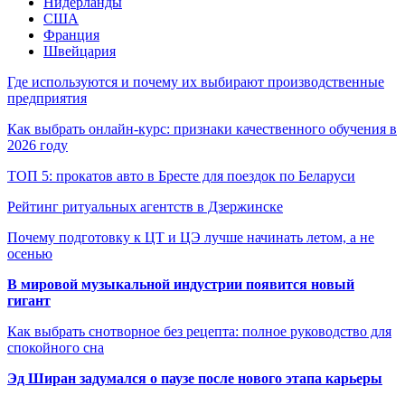
Нидерланды
США
Франция
Швейцария
Где используются и почему их выбирают производственные
предприятия
Как выбрать онлайн-курс: признаки качественного обучения в
2026 году
ТОП 5: прокатов авто в Бресте для поездок по Беларуси
Рейтинг ритуальных агентств в Дзержинске
Почему подготовку к ЦТ и ЦЭ лучше начинать летом, а не
осенью
В мировой музыкальной индустрии появится новый
гигант
Как выбрать снотворное без рецепта: полное руководство для
спокойного сна
Эд Ширан задумался о паузе после нового этапа карьеры