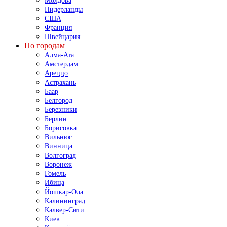
Молдова
Нидерланды
США
Франция
Швейцария
По городам
Алма-Ата
Амстердам
Ареццо
Астрахань
Баар
Белгород
Березники
Берлин
Борисовка
Вильнюс
Винница
Волгоград
Воронеж
Гомель
Ибица
Йошкар-Ола
Калининград
Калвер-Сити
Киев