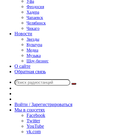
Уфа
Феодосия
Хадера
Чапаевск
Челябинск
Чикаго
Новости
Звезды
Культура
Медиа
Музыка
Шоу-бизнес
О сайте
Обратная связь
Поиск
Switch
радиостанций
skin
Sidebar
Случайное
радио
Войти / Зарегистрироваться
Мы в соцсетях
Facebook
Twitter
YouTube
vk.com