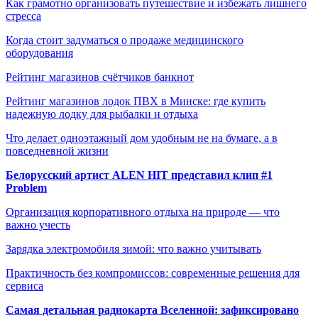
Как грамотно организовать путешествие и избежать лишнего
стресса
Когда стоит задуматься о продаже медицинского
оборудования
Рейтинг магазинов счётчиков банкнот
Рейтинг магазинов лодок ПВХ в Минске: где купить
надежную лодку для рыбалки и отдыха
Что делает одноэтажный дом удобным не на бумаге, а в
повседневной жизни
Белорусский артист ALEN HIT представил клип #1
Problem
Организация корпоративного отдыха на природе — что
важно учесть
Зарядка электромобиля зимой: что важно учитывать
Практичность без компромиссов: современные решения для
сервиса
Самая детальная радиокарта Вселенной: зафиксировано