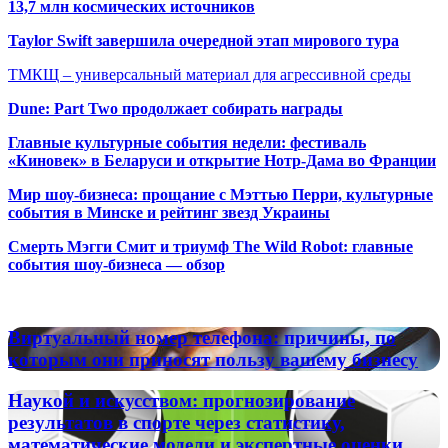
13,7 млн космических источников
Taylor Swift завершила очередной этап мирового тура
ТМКЩ – универсальный материал для агрессивной среды
Dune: Part Two продолжает собирать награды
Главные культурные события недели: фестиваль
«Киновек» в Беларуси и открытие Нотр-Дама во Франции
Мир шоу-бизнеса: прощание с Мэттью Перри, культурные
события в Минске и рейтинг звезд Украины
Смерть Мэгги Смит и триумф The Wild Robot: главные
события шоу-бизнеса — обзор
Популярные радиостанции
Виртуальный
Виртуальный номер телефона: причины, по
номер
которым они приносят пользу вашему бизнесу
телефона:
причины,
Наукой
Наукой и искусством: прогнозирование
по
и
результатов в спорте через статистику,
которым
искусством:
математические модели и экспертные оценки
они