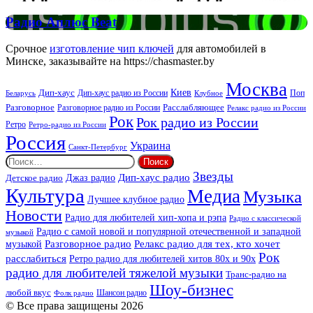
FM
Радио
Радио Аплюс Beat
Аплюс
Beat
Срочное
изготовление чип ключей
для автомобилей в
Минске, заказывайте на https://chasmaster.by
Москва
Киев
Дип-хаус
Дип-хаус радио из России
Клубное
Поп
Беларусь
Разговорное
Расслабляющее
Разговорное радио из России
Релакс радио из России
Рок
Рок радио из России
Ретро
Ретро-радио из России
Россия
Украина
Санкт-Петербург
Найти:
Звезды
Дип-хаус радио
Джаз радио
Детское радио
Культура
Медиа
Музыка
Лучшее клубное радио
Новости
Радио для любителей хип-хопа и рэпа
Радио с классической
Радио с самой новой и популярной отечественной и западной
музыкой
музыкой
Разговорное радио
Релакс радио для тех, кто хочет
Рок
расслабиться
Ретро радио для любителей хитов 80х и 90х
радио для любителей тяжелой музыки
Транс-радио на
Шоу-бизнес
любой вкус
Шансон радио
Фолк радио
© Все права защищены 2026