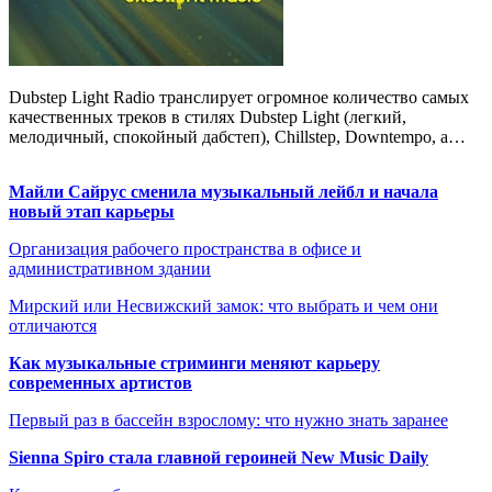
Dubstep Light Radio транслирует огромное количество самых
качественных треков в стилях Dubstep Light (легкий,
мелодичный, спокойный дабстеп), Chillstep, Downtempo, а…
Майли Сайрус сменила музыкальный лейбл и начала
новый этап карьеры
Организация рабочего пространства в офисе и
административном здании
Мирский или Несвижский замок: что выбрать и чем они
отличаются
Как музыкальные стриминги меняют карьеру
современных артистов
Первый раз в бассейн взрослому: что нужно знать заранее
Sienna Spiro стала главной героиней New Music Daily