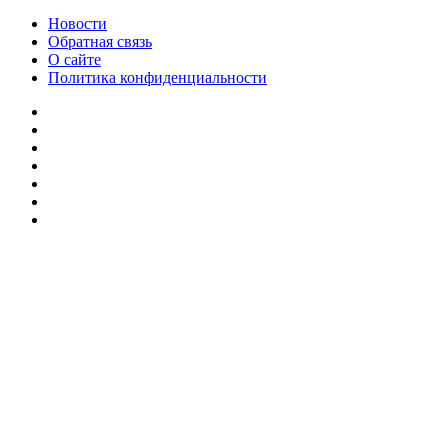
Новости
Обратная связь
О сайте
Политика конфиденциальности
Facebook
Twitter
YouTube
vk.com
Одноклассники
Telegram
RSS
Кнопка
«Наверх»