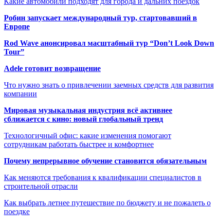
Какие автомобили подходят для города и дальних поездок
Робин запускает международный тур, стартовавший в
Европе
Rod Wave анонсировал масштабный тур “Don’t Look Down
Tour”
Adele готовит возвращение
Что нужно знать о привлечении заемных средств для развития
компании
Мировая музыкальная индустрия всё активнее
сближается с кино: новый глобальный тренд
Технологичный офис: какие изменения помогают
сотрудникам работать быстрее и комфортнее
Почему непрерывное обучение становится обязательным
Как меняются требования к квалификации специалистов в
строительной отрасли
Как выбрать летнее путешествие по бюджету и не пожалеть о
поездке