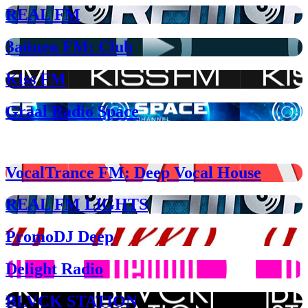
REAL FM
Зайцев FM: Club
Kiss FM
Graal Radio Space
Deep House радио
VocalTrance FM: Deep Vocal House
REAL FM LIGHTS
PromoDJ Deep
Delight Radio
BLVCK STATION