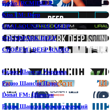
Radio [RCM]DEEP
Kiss FM: Deep
URALSOUND FM | DEEP
SOUNDPARK DEEP
СВОЕFM | DEEP RADIO
Шансон радио
Радио Шансон Украина
Радио Шансон Плюс
Donat FM: Шансон
Радио Шансон: Романтический