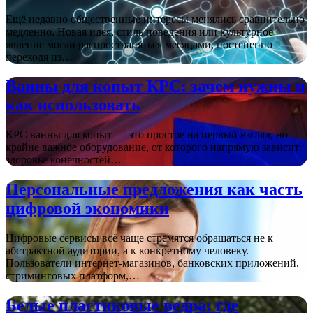
Ещё недавно общественные интересы менялись сравнительно
медленно. Новая идея, стиль поведения или культурное
явление могли распространяться месяцами, постепенно
переходя из…
Ванны для копыт КРС: зачем нужны и
как использовать
КРС ванны для копыт — это простое на первый взгляд, но
крайне важное оборудование, от которого напрямую зависит
здоровье конечностей…
Персональные предложения как часть
цифровой экономики
Цифровые сервисы всё чаще стремятся обращаться не к
абстрактной аудитории, а к конкретному человеку.
Пользователи интернет-магазинов, банковских приложений,
стриминговых платформ,…
Белые пластиковые ведра: где