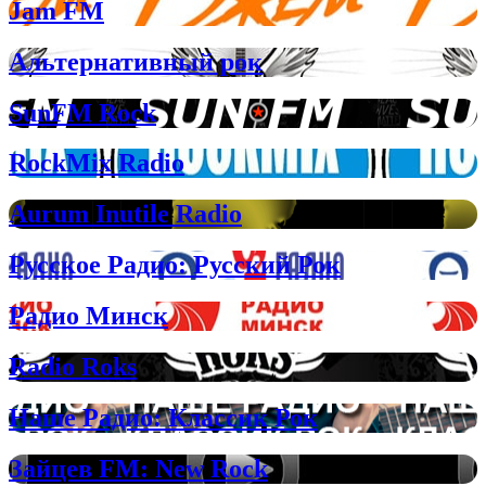
Jam FM
Альтернативный рок
SunFM Rock
RockMix Radio
Aurum Inutile Radio
Русское Радио: Русский Рок
Радио Минск
Radio Roks
Наше Радио: Классик Рок
Зайцев FM: New Rock