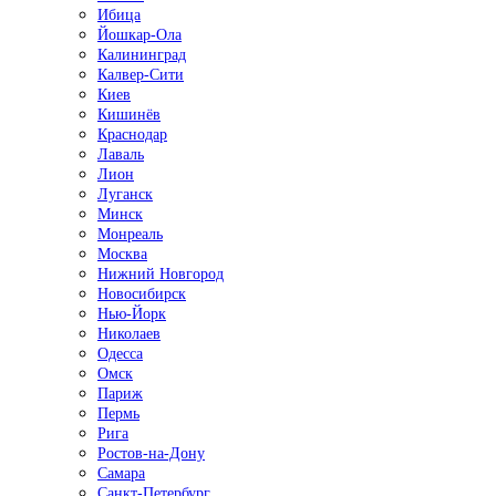
Ибица
Йошкар-Ола
Калининград
Калвер-Сити
Киев
Кишинёв
Краснодар
Лаваль
Лион
Луганск
Минск
Монреаль
Москва
Нижний Новгород
Новосибирск
Нью-Йорк
Николаев
Одесса
Омск
Париж
Пермь
Рига
Ростов-на-Дону
Самара
Санкт-Петербург