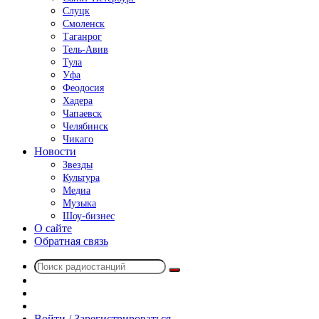
Слуцк
Смоленск
Таганрог
Тель-Авив
Тула
Уфа
Феодосия
Хадера
Чапаевск
Челябинск
Чикаго
Новости
Звезды
Культура
Медиа
Музыка
Шоу-бизнес
О сайте
Обратная связь
Поиск
Switch
радиостанций
skin
Sidebar
Случайное
радио
Войти / Зарегистрироваться