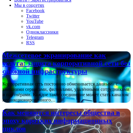
Мы в соцсетях
Facebook
Twitter
YouTube
vk.com
Одноклассники
Telegram
RSS
Межсетевое экранирование как
услуга: защита корпоративной сети без
сложной инфраструктуры
Корпоративная сеть постоянно обменивается данными с
внешними сервисами, филиалами, удалёнными сотрудниками
и партнёрами. Каждое такое соединение может стать каналом
несанкционированного…
Как меняются интересы общества в
эпоху коротких информационных
циклов