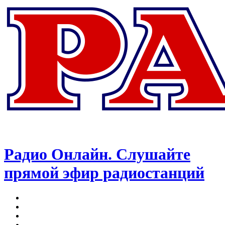
Радио Онлайн. Слушайте
прямой эфир радиостанций
Меню
Поиск
радиостанций
Switch
skin
Войти