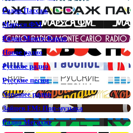
Радио Пассаж
Маруся ФМ
Радио Монте-Карло
Новое радио
Русское радио
Русские песни
Хорошее радио
Зайцев FM: Поп-музыка
Радио Мегахит