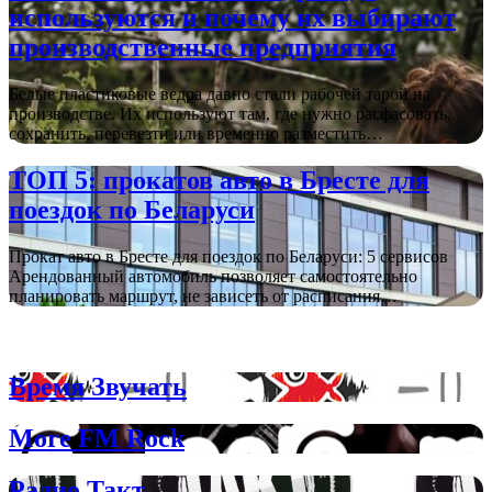
используются и почему их выбирают
производственные предприятия
Белые пластиковые ведра давно стали рабочей тарой на
производстве. Их используют там, где нужно расфасовать,
сохранить, перевезти или временно разместить…
ТОП 5: прокатов авто в Бресте для
поездок по Беларуси
Прокат авто в Бресте для поездок по Беларуси: 5 сервисов
Арендованный автомобиль позволяет самостоятельно
планировать маршрут, не зависеть от расписания…
Рок радио для любителей тяжелой музыки
Время Звучать
More FM Rock
Радио Такт