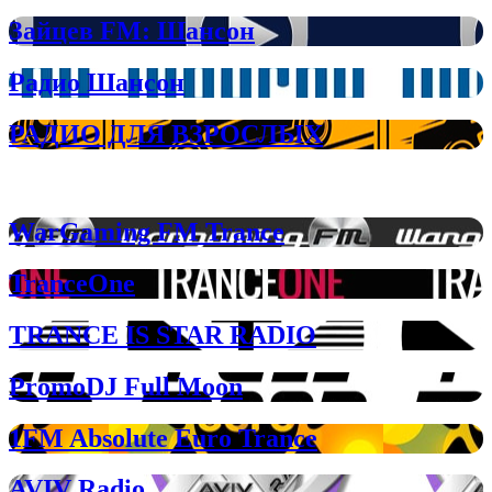
Зайцев FM: Шансон
Радио Шансон
РАДИО ДЛЯ ВЗРОСЛЫХ
Транс-радио на любой вкус
WarGaming FM Trance
TranceOne
TRANCE IS STAR RADIO
PromoDJ Full Moon
1FM Absolute Euro Trance
AVIV Radio