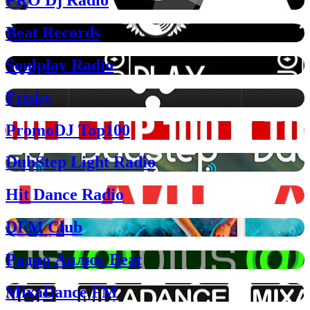
Beat Records
Soulplay Radio
Frisky
PromoDJ Top100
DubStep Light Radio
Hit Dance Radio
DFM Club
Радио Аплюс Beat
MixaDance FM