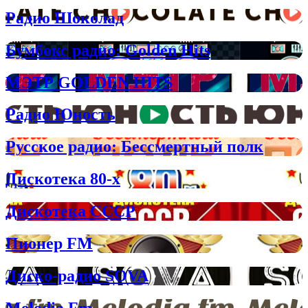
Радио Шоколад
Бумбокс радио: Golden Hits
МЭТР GOLDEN HITS
Радио Юность
Русское радио: Бессмертный полк
Дискотека 80-х
Дискотека СССР
Пионер FM
Диско-радио SOVA
Melodia Fm