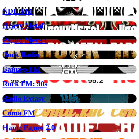
NDH FM
Heavy Metal
Радио Метал
Rock Radio
Байкер FM
Rock FM: 90s
Radio Extasy
Coma FM
Наше Радио 2.0