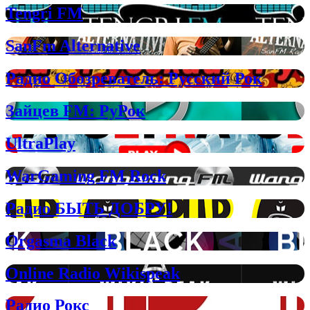
Tengri FM
SanFm Alternative
Радио Обозреватель: Русский Рок
Зайцев FM: РуРок
UltraPlay
WarGaming FM Rock
Радио БЫТЬ ДОБРУ!
Orgasma Black
Online Radio Wikispeak
Радио Рокс