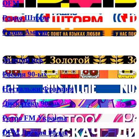
DFM
Радио Шторм
Радио Амичи
Ретро радио для любителей хитов 80х и 90х
Золотой век
Россия 90-ых
Ностальжи Франция
Дискотека 90-ых
Ретро FM Украина
DFM Дискач 90-ых