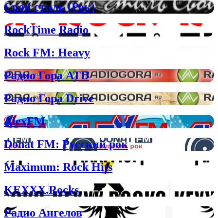
Свой стиль (Рок)
RockTime Radio
Rock FM: Heavy
Радио Гора ATD
Радио Гора Drive
AlexFM
Donat FM: Русский рок
Maximum: Rock Hits
KEXXX.Rocks
Радио Ангелов