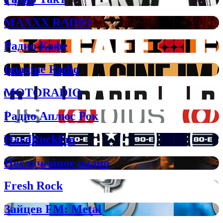
MAXXX RADIO
Радио Кафе
Imagine Radio
MOTORADIO
Радио Аплюс Рок
HardRockFm
Неслучайное радио
Fresh Rock
Зайцев FM: Metal