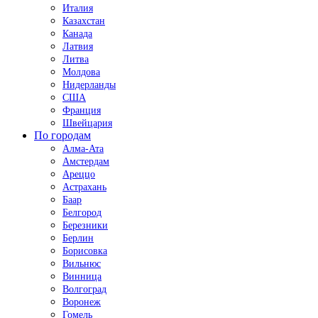
Италия
Казахстан
Канада
Латвия
Литва
Молдова
Нидерланды
США
Франция
Швейцария
По городам
Алма-Ата
Амстердам
Ареццо
Астрахань
Баар
Белгород
Березники
Берлин
Борисовка
Вильнюс
Винница
Волгоград
Воронеж
Гомель