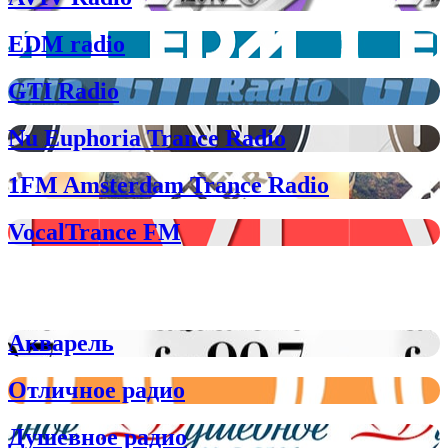
EDM radio
GTI Radio
Nu Euphoria Trance Radio
1FM Amsterdam Trance Radio
VocalTrance FM
Радио с самой новой и популярной
отечественной и западной музыкой
Акварель
Отличное радио
Душевное радио