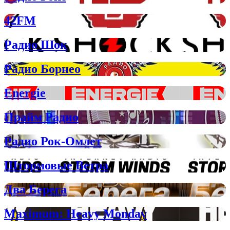
42FM
Радио Шок
Радио Борнео
Energie
Прайм Радио
Радио Рок-Омлет
Штормовые Ветра
Два Берега
Maximum: Heavy Monday