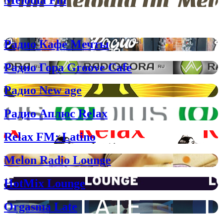
Релакс радио для тех, кто хочет расслабиться
Радио Кафе Мечты
Радио Гора Groove Cafe
Радио New age
Радио Аплюс Relax
Relax FM: Latino
Melon Radio Lounge
HotMix Lounge
Orgasma Late