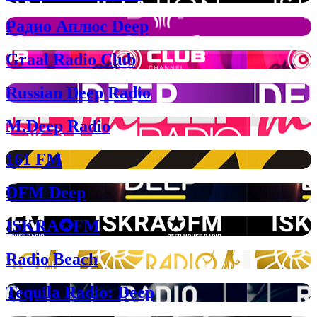
Радио Аплюс Deep
Graal Radio Club
Russian Deep Radio
M.Deep Radio
161 FM
DFM Deep
ISKRA✪FM
Radio Beach
Tequila Radio: Deep