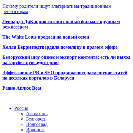
Почему родители ищут альтернативы традиционным
репетиторам
Леонардо ДиКаприо готовит новый фильм с крупным
режиссёром
The White Lotus продлён на новый сезон
Холли Берри подтвердила помолвк
у в прямом эфире
Белорусский шоу-бизнес и экспорт контента: есть ли выход
на зарубежную аудиторию
Эффективное PR и SEO продвижение:
размещение статей
на десятках порталов в Беларуси
Радио Аплюс Beat
Радио по странам
Россия
Астрахань
Белгород
Волгоград
Воронеж