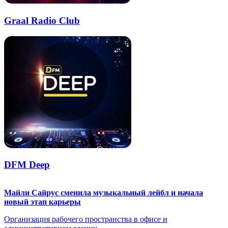
Graal Radio Club
DFM Deep
Майли Сайрус сменила музыкальный лейбл и начала
новый этап карьеры
Организация рабочего пространства в офисе и