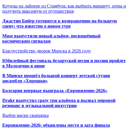
Круизы на лайнере из Стамбула: как выбрать маршрут, цены и
получить максимум от путешествия
Джастин Бибер готовится к возвращению на большую
сцену: что известно о новом туре
Muse выпустили новый альбом, посвящённый
космическим сигналам
Благоустройство дворов Минска в 2026 году
Юбилейный фестиваль беларуской песни и поэзии пройдет
в Молодечно в июне
В Минске прошёл большой концерт детской студии
ансамбля «Хорошки»
Болгария впервые выиграла «Евровидение-2026»
Drake выпустил сразу три альбома и вызвал мировой
резонанс в музыкальной индустрии
Выбор маски сварщика
Евровидение-2026: объявлены место и дата финала