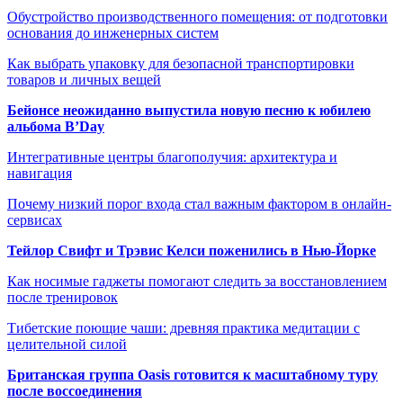
Обустройство производственного помещения: от подготовки
основания до инженерных систем
Как выбрать упаковку для безопасной транспортировки
товаров и личных вещей
Бейонсе неожиданно выпустила новую песню к юбилею
альбома B’Day
Интегративные центры благополучия: архитектура и
навигация
Почему низкий порог входа стал важным фактором в онлайн-
сервисах
Тейлор Свифт и Трэвис Келси поженились в Нью-Йорке
Как носимые гаджеты помогают следить за восстановлением
после тренировок
Тибетские поющие чаши: древняя практика медитации с
целительной силой
Британская группа Oasis готовится к масштабному туру
после воссоединения