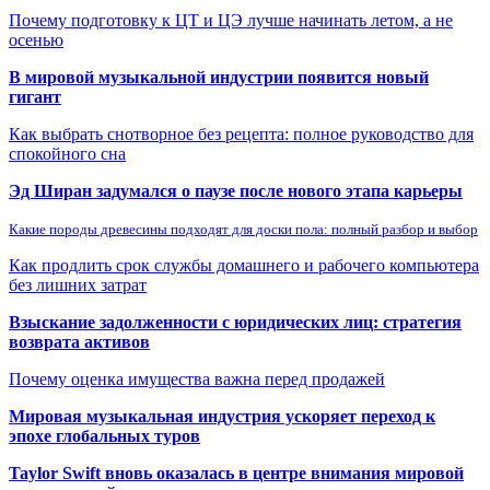
Почему подготовку к ЦТ и ЦЭ лучше начинать летом, а не
осенью
В мировой музыкальной индустрии появится новый
гигант
Как выбрать снотворное без рецепта: полное руководство для
спокойного сна
Эд Ширан задумался о паузе после нового этапа карьеры
Какие породы древесины подходят для доски пола: полный разбор и выбор
Как продлить срок службы домашнего и рабочего компьютера
без лишних затрат
Взыскание задолженности с юридических лиц: стратегия
возврата активов
Почему оценка имущества важна перед продажей
Мировая музыкальная индустрия ускоряет переход к
эпохе глобальных туров
Taylor Swift вновь оказалась в центре внимания мировой