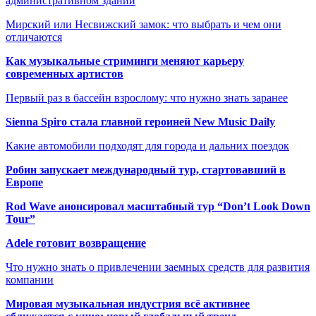
административном здании
Мирский или Несвижский замок: что выбрать и чем они
отличаются
Как музыкальные стриминги меняют карьеру
современных артистов
Первый раз в бассейн взрослому: что нужно знать заранее
Sienna Spiro стала главной героиней New Music Daily
Какие автомобили подходят для города и дальних поездок
Робин запускает международный тур, стартовавший в
Европе
Rod Wave анонсировал масштабный тур “Don’t Look Down
Tour”
Adele готовит возвращение
Что нужно знать о привлечении заемных средств для развития
компании
Мировая музыкальная индустрия всё активнее