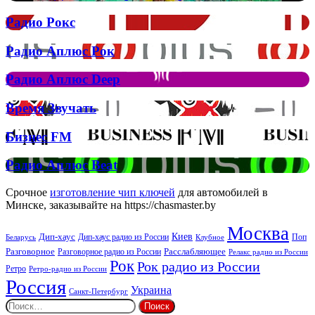
Муіньо
зняла
Радио
Радио Рокс
кліп
Рокс
на
Радио
Радио Аплюс Рок
трек
Аплюс
Елтона
Рок
Джона
Радио
Радио Аплюс Deep
та
Аплюс
Брітні
Deep
Время
Время Звучать
Спірс
Звучать
Бизнес
Бизнес FM
FM
Радио
Радио Аплюс Beat
Аплюс
Beat
Срочное
изготовление чип ключей
для автомобилей в
Минске, заказывайте на https://chasmaster.by
Москва
Киев
Дип-хаус
Дип-хаус радио из России
Клубное
Поп
Беларусь
Разговорное
Расслабляющее
Разговорное радио из России
Релакс радио из России
Рок
Рок радио из России
Ретро
Ретро-радио из России
Россия
Украина
Санкт-Петербург
Найти: