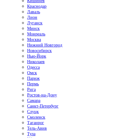
Кишинёв
Краснодар
Лаваль
Лион
Луганск
Минск
Монреаль
Москва
Нижний Новгород
Новосибирск
Нью-Йорк
Николаев
Одесса
Омск
Париж
Пермь
Рига
Ростов-на-Дону
Самара
Санкт-Петербург
Слуцк
Смоленск
Таганрог
Тель-Авив
Тула