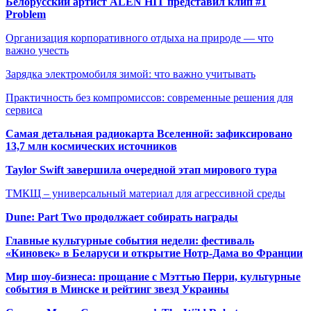
Белорусский артист ALEN HIT представил клип #1
Problem
Организация корпоративного отдыха на природе — что
важно учесть
Зарядка электромобиля зимой: что важно учитывать
Практичность без компромиссов: современные решения для
сервиса
Самая детальная радиокарта Вселенной: зафиксировано
13,7 млн космических источников
Taylor Swift завершила очередной этап мирового тура
ТМКЩ – универсальный материал для агрессивной среды
Dune: Part Two продолжает собирать награды
Главные культурные события недели: фестиваль
«Киновек» в Беларуси и открытие Нотр-Дама во Франции
Мир шоу-бизнеса: прощание с Мэттью Перри, культурные
события в Минске и рейтинг звезд Украины