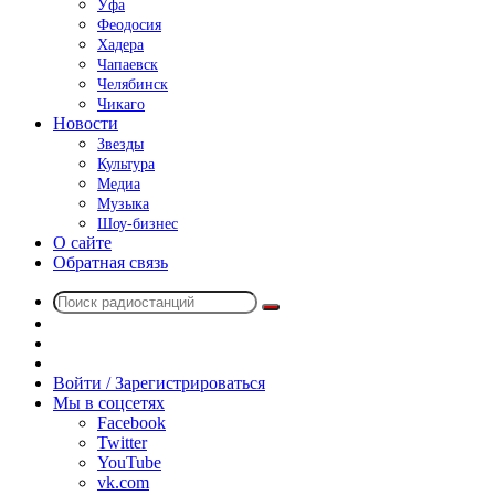
Уфа
Феодосия
Хадера
Чапаевск
Челябинск
Чикаго
Новости
Звезды
Культура
Медиа
Музыка
Шоу-бизнес
О сайте
Обратная связь
Поиск
Switch
радиостанций
skin
Sidebar
Случайное
радио
Войти / Зарегистрироваться
Мы в соцсетях
Facebook
Twitter
YouTube
vk.com