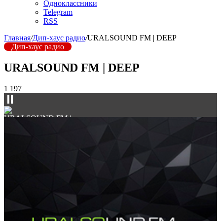
Одноклассники
Telegram
RSS
Главная
/
Дип-хаус радио
/
URALSOUND FM | DEEP
Дип-хаус радио
URALSOUND FM | DEEP
1 197
URALSOUND FM |
DEEP
▼