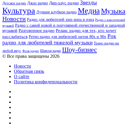
Звезды
Дип-хаус радио
Джаз радио
Детское радио
Культура
Медиа
Музыка
Лучшее клубное радио
Новости
Радио для любителей хип-хопа и рэпа
Радио с классической
Радио с самой новой и популярной отечественной и западной
музыкой
музыкой
Разговорное радио
Релакс радио для тех, кто хочет
Рок
расслабиться
Ретро радио для любителей хитов 80х и 90х
радио для любителей тяжелой музыки
Транс-радио на
Шоу-бизнес
любой вкус
Шансон радио
Фолк радио
© Все права защищены 2026
Новости
Обратная связь
О сайте
Политика конфиденциальности
Facebook
Twitter
YouTube
vk.com
Одноклассники
Telegram
RSS