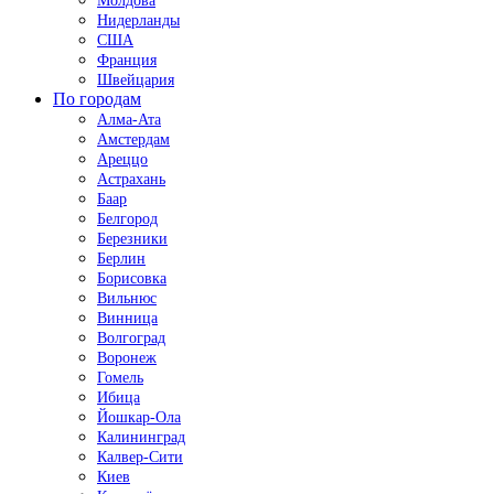
Молдова
Нидерланды
США
Франция
Швейцария
По городам
Алма-Ата
Амстердам
Ареццо
Астрахань
Баар
Белгород
Березники
Берлин
Борисовка
Вильнюс
Винница
Волгоград
Воронеж
Гомель
Ибица
Йошкар-Ола
Калининград
Калвер-Сити
Киев