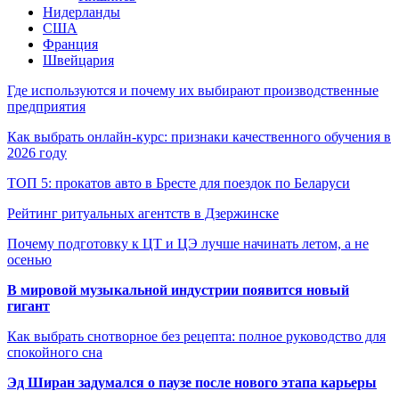
Нидерланды
США
Франция
Швейцария
Где используются и почему их выбирают производственные
предприятия
Как выбрать онлайн-курс: признаки качественного обучения в
2026 году
ТОП 5: прокатов авто в Бресте для поездок по Беларуси
Рейтинг ритуальных агентств в Дзержинске
Почему подготовку к ЦТ и ЦЭ лучше начинать летом, а не
осенью
В мировой музыкальной индустрии появится новый
гигант
Как выбрать снотворное без рецепта: полное руководство для
спокойного сна
Эд Ширан задумался о паузе после нового этапа карьеры