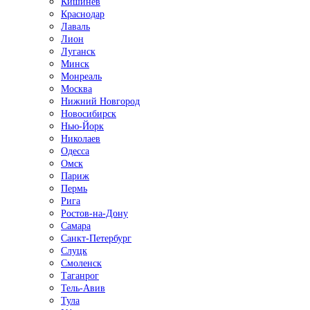
Кишинёв
Краснодар
Лаваль
Лион
Луганск
Минск
Монреаль
Москва
Нижний Новгород
Новосибирск
Нью-Йорк
Николаев
Одесса
Омск
Париж
Пермь
Рига
Ростов-на-Дону
Самара
Санкт-Петербург
Слуцк
Смоленск
Таганрог
Тель-Авив
Тула