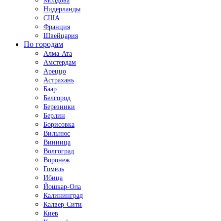
Молдова
Нидерланды
США
Франция
Швейцария
По городам
Алма-Ата
Амстердам
Ареццо
Астрахань
Баар
Белгород
Березники
Берлин
Борисовка
Вильнюс
Винница
Волгоград
Воронеж
Гомель
Ибица
Йошкар-Ола
Калининград
Калвер-Сити
Киев