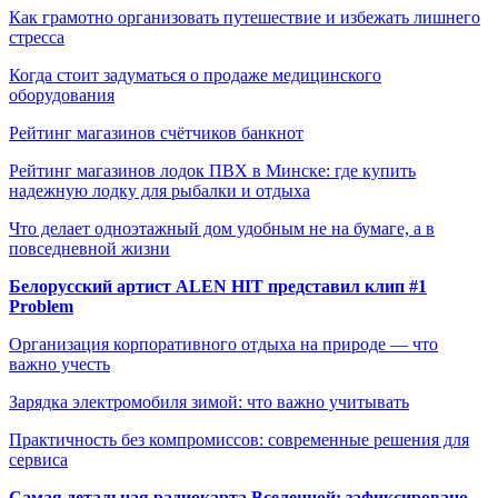
Как грамотно организовать путешествие и избежать лишнего
стресса
Когда стоит задуматься о продаже медицинского
оборудования
Рейтинг магазинов счётчиков банкнот
Рейтинг магазинов лодок ПВХ в Минске: где купить
надежную лодку для рыбалки и отдыха
Что делает одноэтажный дом удобным не на бумаге, а в
повседневной жизни
Белорусский артист ALEN HIT представил клип #1
Problem
Организация корпоративного отдыха на природе — что
важно учесть
Зарядка электромобиля зимой: что важно учитывать
Практичность без компромиссов: современные решения для
сервиса
Самая детальная радиокарта Вселенной: зафиксировано