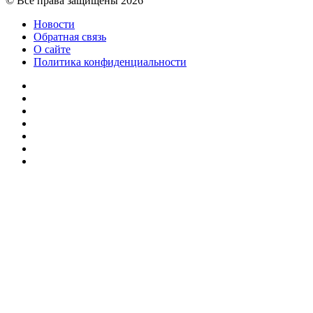
© Все права защищены 2026
Новости
Обратная связь
О сайте
Политика конфиденциальности
Facebook
Twitter
YouTube
vk.com
Одноклассники
Telegram
RSS
Кнопка
«Наверх»