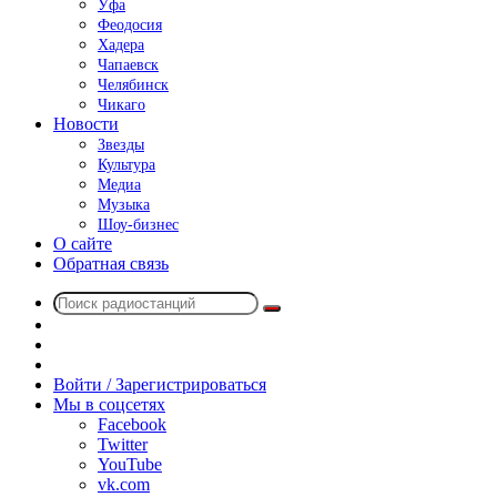
Уфа
Феодосия
Хадера
Чапаевск
Челябинск
Чикаго
Новости
Звезды
Культура
Медиа
Музыка
Шоу-бизнес
О сайте
Обратная связь
Поиск
Switch
радиостанций
skin
Sidebar
Случайное
радио
Войти / Зарегистрироваться
Мы в соцсетях
Facebook
Twitter
YouTube
vk.com