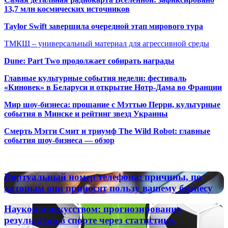
13,7 млн космических источников
Taylor Swift завершила очередной этап мирового тура
ТМКЩ – универсальный материал для агрессивной среды
Dune: Part Two продолжает собирать награды
Главные культурные события недели: фестиваль
«Киновек» в Беларуси и открытие Нотр-Дама во Франции
Мир шоу-бизнеса: прощание с Мэттью Перри, культурные
события в Минске и рейтинг звезд Украины
Смерть Мэгги Смит и триумф The Wild Robot: главные
события шоу-бизнеса — обзор
Популярные радиостанции
Виртуальный
Виртуальный номер телефона: причины, по
номер
которым они приносят пользу вашему бизнесу
телефона:
причины,
Наукой
Наукой и искусством: прогнозирование
по
и
результатов в спорте через статистику,
которым
искусством: