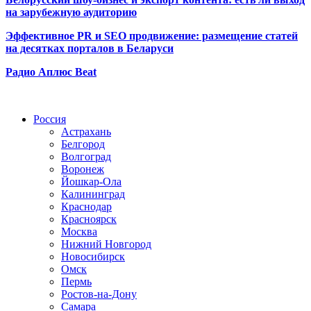
на зарубежную аудиторию
Эффективное PR и SEO продвижение:
размещение статей
на десятках порталов в Беларуси
Радио Аплюс Beat
Радио по странам
Россия
Астрахань
Белгород
Волгоград
Воронеж
Йошкар-Ола
Калининград
Краснодар
Красноярск
Москва
Нижний Новгород
Новосибирск
Омск
Пермь
Ростов-на-Дону
Самара