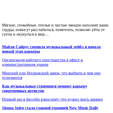
Мягкие, спокойные, теплые и чистые эмоции наполнят ваши
сердца, помогут расслабиться, помечтать, позволят уйти от
суеты и окунуться в мир…
Майли Сайрус сменила музыкальный лейбл и начала
новый этап карьеры
Организация рабочего пространства в офисе и
административном здании
Мирский или Несвижский замок: что выбрать и чем они
отличаются
Как музыкальные стриминги меняют карьеру
современных артистов
Первый раз в бассейн взрослому: что нужно знать заранее
Sienna Spiro стала главной героиней New Music Daily