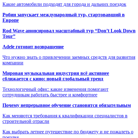
Какие автомобили подходят для города и дальних поездок
Робин запускает международный тур, стартовавший в
Европе
Rod Wave анонсировал масштабный тур “Don’t Look Down
Tour”
Adele готовит возвращение
Что нужно знать о привлечении заемных средств для развития
компании
Мировая музыкальная индустрия всё активнее
сближается с кино: новый глобальный тренд
Технологичный офис: какие изменения помогают
сотрудникам работать быстрее и комфортнее
Почему непрерывное обучение становится обязательным
Как меняются требования к квалификации специалистов в
строительной отрасли
Как выбрать летнее путешествие по бюджету и не пожалеть о
поездке