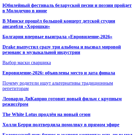
Юбилейный фестиваль беларуской песни и поэзии пройдет
в Молодечно в июне
В Минске прошёл большой концерт детской студии
ансамбля «Хорошки»
Болгария впервые выиграла «Евровидение-2026»
Drake выпустил сразу три альбома и вызвал мировой
резонанс в музыкальной индустрии
Выбор маски сварщика
Евровидение-2026: объявлены место и дата финала
Почему родители ищут альтернативы традиционным
репетиторам
Леонардо ДиКаприо готовит новый фильм с крупным
режиссёром
The White Lotus продлён на новый сезон
Холли Берри подтвердила помолвк
у в прямом эфире
Белорусский шоу-бизнес и экспорт контента: есть ли выход