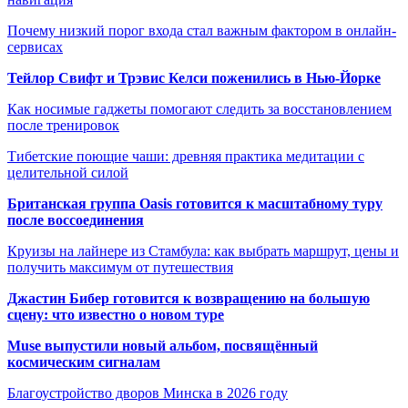
Почему низкий порог входа стал важным фактором в онлайн-
сервисах
Тейлор Свифт и Трэвис Келси поженились в Нью-Йорке
Как носимые гаджеты помогают следить за восстановлением
после тренировок
Тибетские поющие чаши: древняя практика медитации с
целительной силой
Британская группа Oasis готовится к масштабному туру
после воссоединения
Круизы на лайнере из Стамбула: как выбрать маршрут, цены и
получить максимум от путешествия
Джастин Бибер готовится к возвращению на большую
сцену: что известно о новом туре
Muse выпустили новый альбом, посвящённый
космическим сигналам
Благоустройство дворов Минска в 2026 году