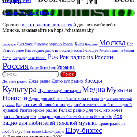
Бизнес FM
FM
Радио
Радио Аплюс Beat
Аплюс
Beat
Срочное
изготовление чип ключей
для автомобилей в
Минске, заказывайте на https://chasmaster.by
Москва
Киев
Дип-хаус
Дип-хаус радио из России
Клубное
Поп
Беларусь
Разговорное
Расслабляющее
Разговорное радио из России
Релакс радио из России
Рок
Рок радио из России
Ретро
Ретро-радио из России
Россия
Украина
Санкт-Петербург
Найти:
Звезды
Дип-хаус радио
Джаз радио
Детское радио
Культура
Медиа
Музыка
Лучшее клубное радио
Новости
Радио для любителей хип-хопа и рэпа
Радио с классической
Радио с самой новой и популярной отечественной и западной
музыкой
музыкой
Разговорное радио
Релакс радио для тех, кто хочет
Рок
расслабиться
Ретро радио для любителей хитов 80х и 90х
радио для любителей тяжелой музыки
Транс-радио на
Шоу-бизнес
любой вкус
Шансон радио
Фолк радио