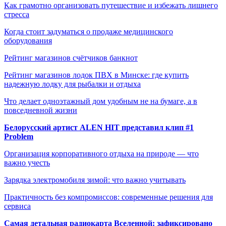
Как грамотно организовать путешествие и избежать лишнего
стресса
Когда стоит задуматься о продаже медицинского
оборудования
Рейтинг магазинов счётчиков банкнот
Рейтинг магазинов лодок ПВХ в Минске: где купить
надежную лодку для рыбалки и отдыха
Что делает одноэтажный дом удобным не на бумаге, а в
повседневной жизни
Белорусский артист ALEN HIT представил клип #1
Problem
Организация корпоративного отдыха на природе — что
важно учесть
Зарядка электромобиля зимой: что важно учитывать
Практичность без компромиссов: современные решения для
сервиса
Самая детальная радиокарта Вселенной: зафиксировано