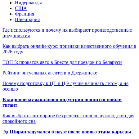
Нидерланды
США
Франция
Швейцария
Где используются и почему их выбирают производственные
предприятия
Как выбрать онлайн-курс: признаки качественного обучения в
2026 году
ТОП 5: прокатов авто в Бресте для поездок по Беларуси
Рейтинг ритуальных агентств в Дзержинске
Почему подготовку к ЦТ и ЦЭ лучше начинать летом, а не
осенью
В мировой музыкальной индустрии появится новый
гигант
Как выбрать снотворное без рецепта: полное руководство для
спокойного сна
Эд Ширан задумался о паузе после нового этапа карьеры