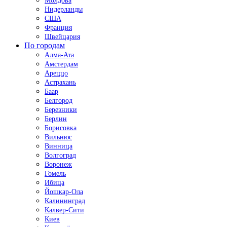
Молдова
Нидерланды
США
Франция
Швейцария
По городам
Алма-Ата
Амстердам
Ареццо
Астрахань
Баар
Белгород
Березники
Берлин
Борисовка
Вильнюс
Винница
Волгоград
Воронеж
Гомель
Ибица
Йошкар-Ола
Калининград
Калвер-Сити
Киев