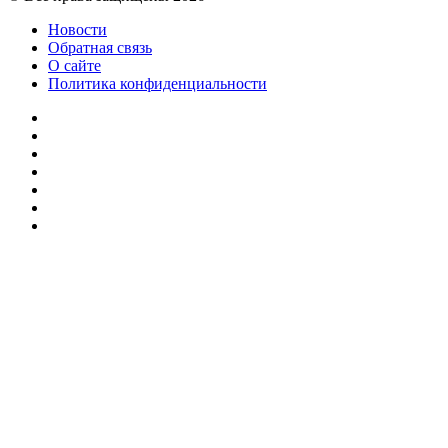
Новости
Обратная связь
О сайте
Политика конфиденциальности
Facebook
Twitter
YouTube
vk.com
Одноклассники
Telegram
RSS
Кнопка
«Наверх»