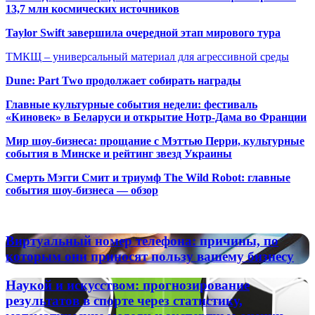
13,7 млн космических источников
Taylor Swift завершила очередной этап мирового тура
ТМКЩ – универсальный материал для агрессивной среды
Dune: Part Two продолжает собирать награды
Главные культурные события недели: фестиваль
«Киновек» в Беларуси и открытие Нотр-Дама во Франции
Мир шоу-бизнеса: прощание с Мэттью Перри, культурные
события в Минске и рейтинг звезд Украины
Смерть Мэгги Смит и триумф The Wild Robot: главные
события шоу-бизнеса — обзор
Популярные радиостанции
Виртуальный
Виртуальный номер телефона: причины, по
номер
которым они приносят пользу вашему бизнесу
телефона:
причины,
Наукой
Наукой и искусством: прогнозирование
по
и
результатов в спорте через статистику,
которым
искусством:
они