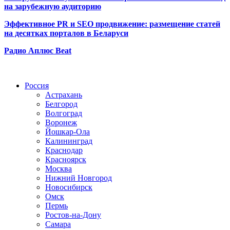
на зарубежную аудиторию
Эффективное PR и SEO продвижение:
размещение статей
на десятках порталов в Беларуси
Радио Аплюс Beat
Радио по странам
Россия
Астрахань
Белгород
Волгоград
Воронеж
Йошкар-Ола
Калининград
Краснодар
Красноярск
Москва
Нижний Новгород
Новосибирск
Омск
Пермь
Ростов-на-Дону
Самара