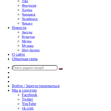
Уфа
Феодосия
Хадера
Чапаевск
Челябинск
Чикаго
Новости
Звезды
Культура
Медиа
Музыка
Шоу-бизнес
О сайте
Обратная связь
Поиск
Switch
радиостанций
skin
Sidebar
Случайное
радио
Войти / Зарегистрироваться
Мы в соцсетях
Facebook
Twitter
YouTube
vk.com