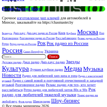
FM
Радио
Радио Аплюс Beat
Аплюс
Beat
Срочное
изготовление чип ключей
для автомобилей в
Минске, заказывайте на https://chasmaster.by
Москва
Киев
Дип-хаус
Дип-хаус радио из России
Клубное
Поп
Беларусь
Разговорное
Расслабляющее
Разговорное радио из России
Релакс радио из России
Рок
Рок радио из России
Ретро
Ретро-радио из России
Россия
Украина
Санкт-Петербург
Найти:
Звезды
Дип-хаус радио
Джаз радио
Детское радио
Культура
Медиа
Музыка
Лучшее клубное радио
Новости
Радио для любителей хип-хопа и рэпа
Радио с классической
Радио с самой новой и популярной отечественной и западной
музыкой
музыкой
Разговорное радио
Релакс радио для тех, кто хочет
Рок
расслабиться
Ретро радио для любителей хитов 80х и 90х
радио для любителей тяжелой музыки
Транс-радио на
Шоу-бизнес
любой вкус
Шансон радио
Фолк радио
© Все права защищены 2026