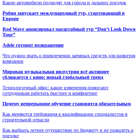
Какие автомобили подходят для города и дальних поездок
Робин запускает международный тур, стартовавший в
Европе
Rod Wave анонсировал масштабный тур “Don’t Look Down
Tour”
Adele готовит возвращение
Что нужно знать о привлечении заемных средств для развития
компании
Мировая музыкальная индустрия всё активнее
сближается с кино: новый глобальный тренд
Технологичный офис: какие изменения помогают
сотрудникам работать быстрее и комфортнее
Почему непрерывное обучение становится обязательным
Как меняются требования к квалификации специалистов в
строительной отрасли
Как выбрать летнее путешествие по бюджету и не пожалеть о
поездке