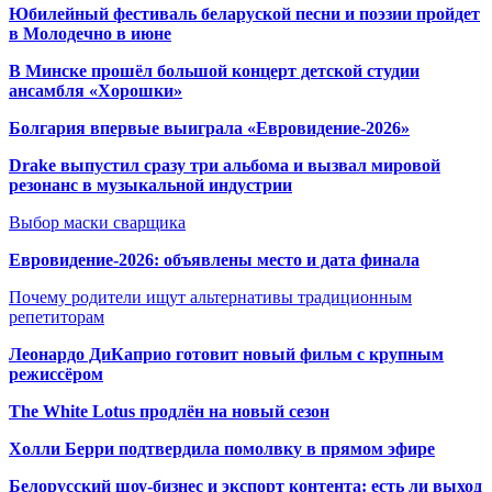
Юбилейный фестиваль беларуской песни и поэзии пройдет
в Молодечно в июне
В Минске прошёл большой концерт детской студии
ансамбля «Хорошки»
Болгария впервые выиграла «Евровидение-2026»
Drake выпустил сразу три альбома и вызвал мировой
резонанс в музыкальной индустрии
Выбор маски сварщика
Евровидение-2026: объявлены место и дата финала
Почему родители ищут альтернативы традиционным
репетиторам
Леонардо ДиКаприо готовит новый фильм с крупным
режиссёром
The White Lotus продлён на новый сезон
Холли Берри подтвердила помолвк
у в прямом эфире
Белорусский шоу-бизнес и экспорт контента: есть ли выход