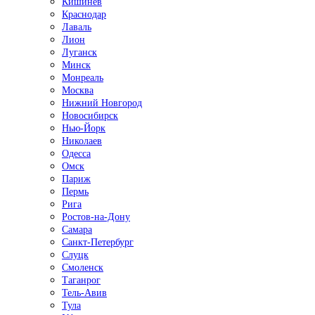
Кишинёв
Краснодар
Лаваль
Лион
Луганск
Минск
Монреаль
Москва
Нижний Новгород
Новосибирск
Нью-Йорк
Николаев
Одесса
Омск
Париж
Пермь
Рига
Ростов-на-Дону
Самара
Санкт-Петербург
Слуцк
Смоленск
Таганрог
Тель-Авив
Тула