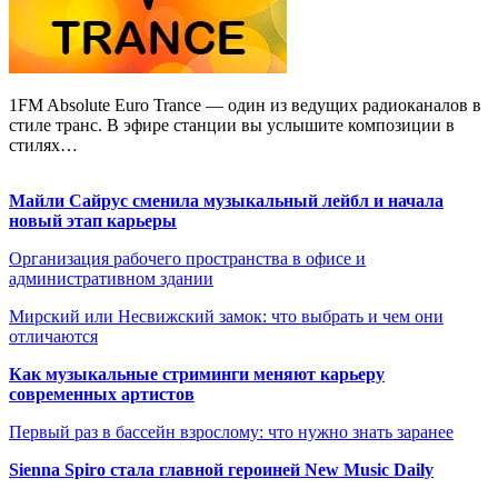
1FM Absolute Euro Trance — один из ведущих радиоканалов в
стиле транс. В эфире станции вы услышите композиции в
стилях…
Майли Сайрус сменила музыкальный лейбл и начала
новый этап карьеры
Организация рабочего пространства в офисе и
административном здании
Мирский или Несвижский замок: что выбрать и чем они
отличаются
Как музыкальные стриминги меняют карьеру
современных артистов
Первый раз в бассейн взрослому: что нужно знать заранее
Sienna Spiro стала главной героиней New Music Daily