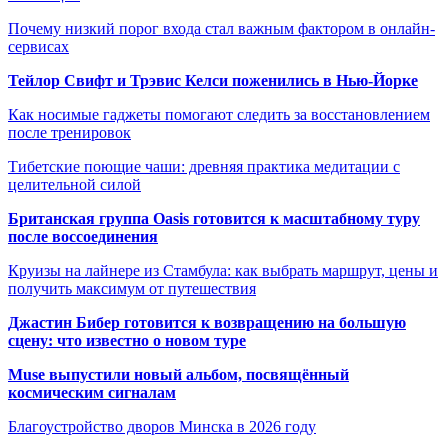
Почему низкий порог входа стал важным фактором в онлайн-
сервисах
Тейлор Свифт и Трэвис Келси поженились в Нью-Йорке
Как носимые гаджеты помогают следить за восстановлением
после тренировок
Тибетские поющие чаши: древняя практика медитации с
целительной силой
Британская группа Oasis готовится к масштабному туру
после воссоединения
Круизы на лайнере из Стамбула: как выбрать маршрут, цены и
получить максимум от путешествия
Джастин Бибер готовится к возвращению на большую
сцену: что известно о новом туре
Muse выпустили новый альбом, посвящённый
космическим сигналам
Благоустройство дворов Минска в 2026 году