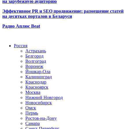
на зарубежную аудиторию
Эффективное PR и SEO продвижение:
размещение статей
на десятках порталов в Беларуси
Радио Аплюс Beat
Радио по странам
Россия
Астрахань
Белгород
Волгоград
Воронеж
Йошкар-Ола
Калининград
Краснодар
Красноярск
Москва
Нижний Новгород
Новосибирск
Омск
Пермь
Ростов-на-Дону
Самара
Санкт-Петербург