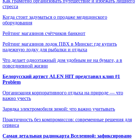
Как грамотно организовать путешествие и избежать лишнего
стресса
Когда стоит задуматься о продаже медицинского
оборудования
Рейтинг магазинов счётчиков банкнот
Рейтинг магазинов лодок ПВХ в Минске: где купить
надежную лодку для рыбалки и отдыха
Что делает одноэтажный дом удобным не на бумаге, а в
повседневной жизни
Белорусский артист ALEN HIT представил клип #1
Problem
Организация корпоративного отдыха на природе — что
важно учесть
Зарядка электромобиля зимой: что важно учитывать
Практичность без компромиссов: современные решения для
сервиса
Самая детальная радиокарта Вселенной: зафиксировано