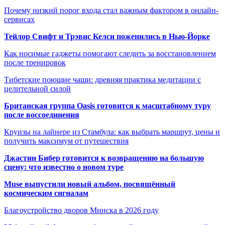
Почему низкий порог входа стал важным фактором в онлайн-
сервисах
Тейлор Свифт и Трэвис Келси поженились в Нью-Йорке
Как носимые гаджеты помогают следить за восстановлением
после тренировок
Тибетские поющие чаши: древняя практика медитации с
целительной силой
Британская группа Oasis готовится к масштабному туру
после воссоединения
Круизы на лайнере из Стамбула: как выбрать маршрут, цены и
получить максимум от путешествия
Джастин Бибер готовится к возвращению на большую
сцену: что известно о новом туре
Muse выпустили новый альбом, посвящённый
космическим сигналам
Благоустройство дворов Минска в 2026 году