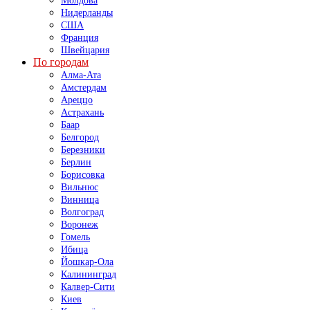
Молдова
Нидерланды
США
Франция
Швейцария
По городам
Алма-Ата
Амстердам
Ареццо
Астрахань
Баар
Белгород
Березники
Берлин
Борисовка
Вильнюс
Винница
Волгоград
Воронеж
Гомель
Ибица
Йошкар-Ола
Калининград
Калвер-Сити
Киев