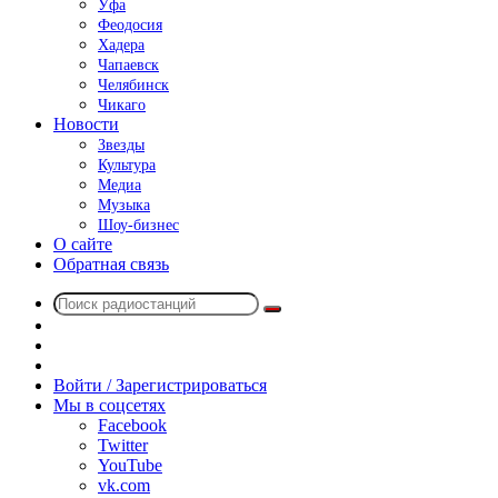
Уфа
Феодосия
Хадера
Чапаевск
Челябинск
Чикаго
Новости
Звезды
Культура
Медиа
Музыка
Шоу-бизнес
О сайте
Обратная связь
Поиск
Switch
радиостанций
skin
Sidebar
Случайное
радио
Войти / Зарегистрироваться
Мы в соцсетях
Facebook
Twitter
YouTube
vk.com