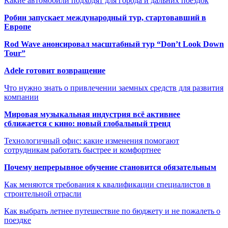
Какие автомобили подходят для города и дальних поездок
Робин запускает международный тур, стартовавший в
Европе
Rod Wave анонсировал масштабный тур “Don’t Look Down
Tour”
Adele готовит возвращение
Что нужно знать о привлечении заемных средств для развития
компании
Мировая музыкальная индустрия всё активнее
сближается с кино: новый глобальный тренд
Технологичный офис: какие изменения помогают
сотрудникам работать быстрее и комфортнее
Почему непрерывное обучение становится обязательным
Как меняются требования к квалификации специалистов в
строительной отрасли
Как выбрать летнее путешествие по бюджету и не пожалеть о
поездке