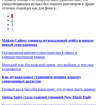
умиротворяющая музыка без лишних разговоров в эфире
отлично подойдет как для фона в…
1
2
3
»
Майли Сайрус сменила музыкальный лейбл и начала
новый этап карьеры
Организация рабочего пространства в офисе и
административном здании
Мирский или Несвижский замок: что выбрать и чем они
отличаются
Как музыкальные стриминги меняют карьеру
современных артистов
Первый раз в бассейн взрослому: что нужно знать заранее
Sienna Spiro стала главной героиней New Music Daily