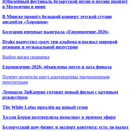
Юбилейный фестиваль беларуской песни и поэзии пройдет
в Молодечно в июне
В Минске прошёл большой концерт детской студии
ансамбля «Хорошки»
Болгария впервые выиграла «Евровидение-2026»
Drake выпустил сразу три альбома и вызвал мировой
резонанс в музыкальной индустрии
Выбор маски сварщика
Евровидение-2026: объявлены место и дата финала
Почему родители ищут альтернативы традиционным
репетиторам
Леонардо ДиКаприо готовит новый фильм с крупным
режиссёром
The White Lotus продлён на новый сезон
Холли Берри подтвердила помолвк
у в прямом эфире
Белорусский шоу-бизнес и экспорт контента: есть ли выход