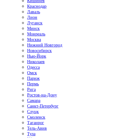
Кишинёв
Краснодар
Лаваль
Лион
Луганск
Минск
Монреаль
Москва
Нижний Новгород
Новосибирск
Нью-Йорк
Николаев
Одесса
Омск
Париж
Пермь
Рига
Ростов-на-Дону
Самара
Санкт-Петербург
Слуцк
Смоленск
Таганрог
Тель-Авив
Тула