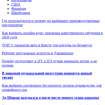
Нидерланды
США
Франция
Швейцария
Где используются и почему их выбирают производственные
предприятия
Как выбрать онлайн-курс: признаки качественного обучения в
2026 году
ТОП 5: прокатов авто в Бресте для поездок по Беларуси
Рейтинг ритуальных агентств в Дзержинске
Почему подготовку к ЦТ и ЦЭ лучше начинать летом, а не
осенью
В мировой музыкальной индустрии появится новый
гигант
Как выбрать снотворное без рецепта: полное руководство для
спокойного сна
Эд Ширан задумался о паузе после нового этапа карьеры