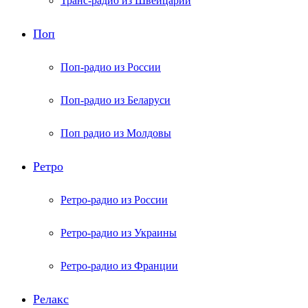
Транс-радио из Швейцарии
Поп
Поп-радио из России
Поп-радио из Беларуси
Поп радио из Молдовы
Ретро
Ретро-радио из России
Ретро-радио из Украины
Ретро-радио из Франции
Релакс