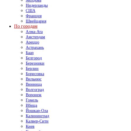
Молдова
Нидерланды
США
Франция
Швейцария
По городам
Алма-Ата
Амстердам
Ареццо
Астрахань
Баар
Белгород
Березники
Берлин
Борисовка
Вильнюс
Винница
Волгоград
Воронеж
Гомель
Ибица
Йошкар-Ола
Калининград
Калвер-Сити
Киев