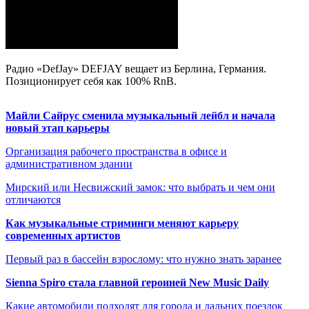
Радио «DefJay» DEFJAY вещает из Берлина, Германия.
Позиционирует себя как 100% RnB.
Майли Сайрус сменила музыкальный лейбл и начала
новый этап карьеры
Организация рабочего пространства в офисе и
административном здании
Мирский или Несвижский замок: что выбрать и чем они
отличаются
Как музыкальные стриминги меняют карьеру
современных артистов
Первый раз в бассейн взрослому: что нужно знать заранее
Sienna Spiro стала главной героиней New Music Daily
Какие автомобили подходят для города и дальних поездок