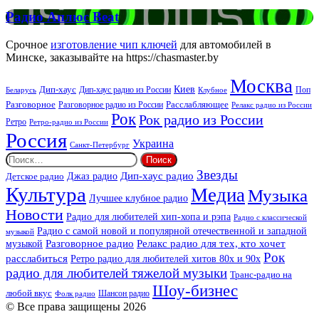
Радио
Радио Аплюс Beat
Аплюс
Beat
Срочное
изготовление чип ключей
для автомобилей в
Минске, заказывайте на https://chasmaster.by
Москва
Киев
Дип-хаус
Дип-хаус радио из России
Клубное
Поп
Беларусь
Разговорное
Расслабляющее
Разговорное радио из России
Релакс радио из России
Рок
Рок радио из России
Ретро
Ретро-радио из России
Россия
Украина
Санкт-Петербург
Найти:
Звезды
Дип-хаус радио
Джаз радио
Детское радио
Культура
Медиа
Музыка
Лучшее клубное радио
Новости
Радио для любителей хип-хопа и рэпа
Радио с классической
Радио с самой новой и популярной отечественной и западной
музыкой
музыкой
Разговорное радио
Релакс радио для тех, кто хочет
Рок
расслабиться
Ретро радио для любителей хитов 80х и 90х
радио для любителей тяжелой музыки
Транс-радио на
Шоу-бизнес
любой вкус
Шансон радио
Фолк радио
© Все права защищены 2026