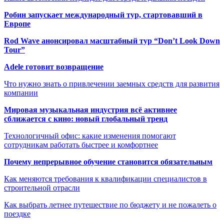
Робин запускает международный тур, стартовавший в
Европе
Rod Wave анонсировал масштабный тур “Don’t Look Down
Tour”
Adele готовит возвращение
Что нужно знать о привлечении заемных средств для развития
компании
Мировая музыкальная индустрия всё активнее
сближается с кино: новый глобальный тренд
Технологичный офис: какие изменения помогают
сотрудникам работать быстрее и комфортнее
Почему непрерывное обучение становится обязательным
Как меняются требования к квалификации специалистов в
строительной отрасли
Как выбрать летнее путешествие по бюджету и не пожалеть о
поездке