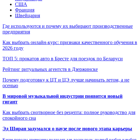
США
Франция
Швейцария
Где используются и почему их выбирают производственные
предприятия
Как выбрать онлайн-курс: признаки качественного обучения в
2026 году
ТОП 5: прокатов авто в Бресте для поездок по Беларуси
Рейтинг ритуальных агентств в Дзержинске
Почему подготовку к ЦТ и ЦЭ лучше начинать летом, а не
осенью
В мировой музыкальной индустрии появится новый
гигант
Как выбрать снотворное без рецепта: полное руководство для
спокойного сна
Эд Ширан задумался о паузе после нового этапа карьеры
Какие породы древесины подходят для доски пола: полный разбор и выбор