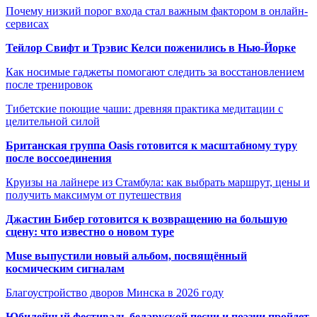
Почему низкий порог входа стал важным фактором в онлайн-
сервисах
Тейлор Свифт и Трэвис Келси поженились в Нью-Йорке
Как носимые гаджеты помогают следить за восстановлением
после тренировок
Тибетские поющие чаши: древняя практика медитации с
целительной силой
Британская группа Oasis готовится к масштабному туру
после воссоединения
Круизы на лайнере из Стамбула: как выбрать маршрут, цены и
получить максимум от путешествия
Джастин Бибер готовится к возвращению на большую
сцену: что известно о новом туре
Muse выпустили новый альбом, посвящённый
космическим сигналам
Благоустройство дворов Минска в 2026 году
Юбилейный фестиваль беларуской песни и поэзии пройдет