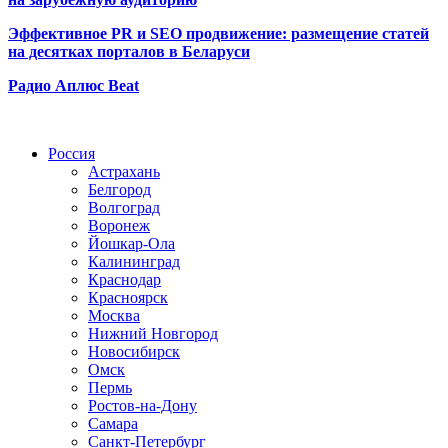
Эффективное PR и SEO продвижение:
размещение статей
на десятках порталов в Беларуси
Радио Аплюс Beat
Радио по странам
Россия
Астрахань
Белгород
Волгоград
Воронеж
Йошкар-Ола
Калининград
Краснодар
Красноярск
Москва
Нижний Новгород
Новосибирск
Омск
Пермь
Ростов-на-Дону
Самара
Санкт-Петербург