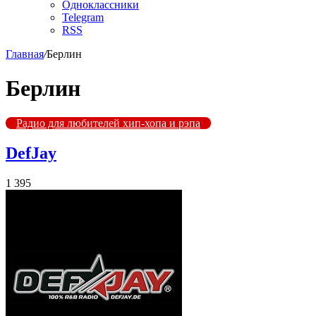
Одноклассники
Telegram
RSS
Главная
/
Берлин
Берлин
Радио для любителей хип-хопа и рэпа
DefJay
1 395