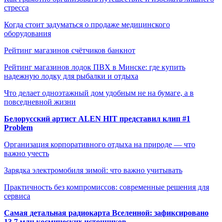
стресса
Когда стоит задуматься о продаже медицинского
оборудования
Рейтинг магазинов счётчиков банкнот
Рейтинг магазинов лодок ПВХ в Минске: где купить
надежную лодку для рыбалки и отдыха
Что делает одноэтажный дом удобным не на бумаге, а в
повседневной жизни
Белорусский артист ALEN HIT представил клип #1
Problem
Организация корпоративного отдыха на природе — что
важно учесть
Зарядка электромобиля зимой: что важно учитывать
Практичность без компромиссов: современные решения для
сервиса
Самая детальная радиокарта Вселенной: зафиксировано
13,7 млн космических источников