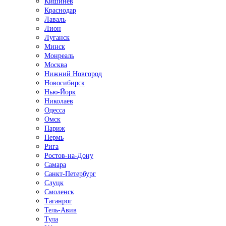
Кишинёв
Краснодар
Лаваль
Лион
Луганск
Минск
Монреаль
Москва
Нижний Новгород
Новосибирск
Нью-Йорк
Николаев
Одесса
Омск
Париж
Пермь
Рига
Ростов-на-Дону
Самара
Санкт-Петербург
Слуцк
Смоленск
Таганрог
Тель-Авив
Тула