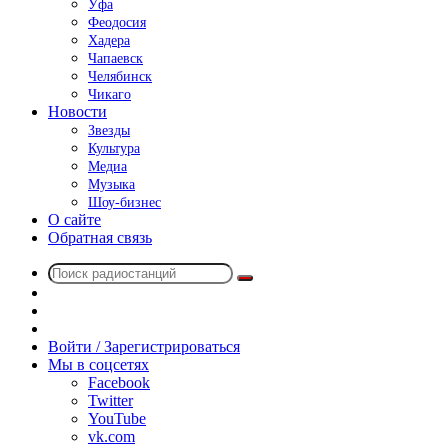
Уфа
Феодосия
Хадера
Чапаевск
Челябинск
Чикаго
Новости
Звезды
Культура
Медиа
Музыка
Шоу-бизнес
О сайте
Обратная связь
Поиск
Switch
радиостанций
skin
Sidebar
Случайное
радио
Войти / Зарегистрироваться
Мы в соцсетях
Facebook
Twitter
YouTube
vk.com