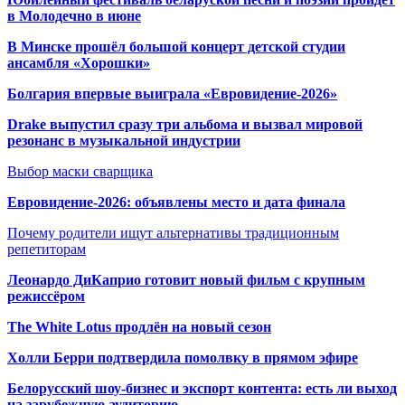
в Молодечно в июне
В Минске прошёл большой концерт детской студии
ансамбля «Хорошки»
Болгария впервые выиграла «Евровидение-2026»
Drake выпустил сразу три альбома и вызвал мировой
резонанс в музыкальной индустрии
Выбор маски сварщика
Евровидение-2026: объявлены место и дата финала
Почему родители ищут альтернативы традиционным
репетиторам
Леонардо ДиКаприо готовит новый фильм с крупным
режиссёром
The White Lotus продлён на новый сезон
Холли Берри подтвердила помолвк
у в прямом эфире
Белорусский шоу-бизнес и экспорт контента: есть ли выход
на зарубежную аудиторию