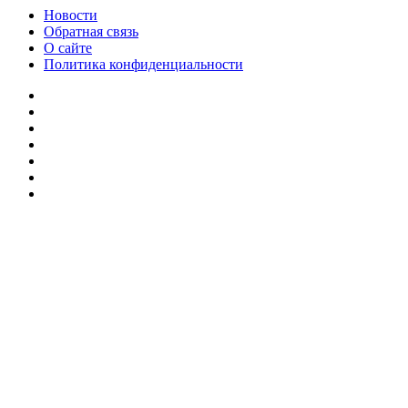
Новости
Обратная связь
О сайте
Политика конфиденциальности
Facebook
Twitter
YouTube
vk.com
Одноклассники
Telegram
RSS
Кнопка
«Наверх»