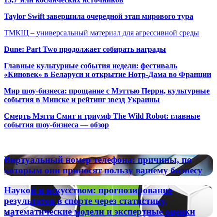
Taylor Swift завершила очередной этап мирового тура
ТМКЩ – универсальный материал для агрессивной среды
Dune: Part Two продолжает собирать награды
Главные культурные события недели: фестиваль
«Киновек» в Беларуси и открытие Нотр-Дама во Франции
Мир шоу-бизнеса: прощание с Мэттью Перри, культурные
события в Минске и рейтинг звезд Украины
Смерть Мэгги Смит и триумф The Wild Robot: главные
события шоу-бизнеса — обзор
Популярные радиостанции
Виртуальный
Виртуальный номер телефона: причины, по
номер
которым они приносят пользу вашему бизнесу
телефона:
причины,
Наукой
Наукой и искусством: прогнозирование
по
и
результатов в спорте через статистику,
которым
искусством:
математические модели и экспертные оценки
они
прогнозирование