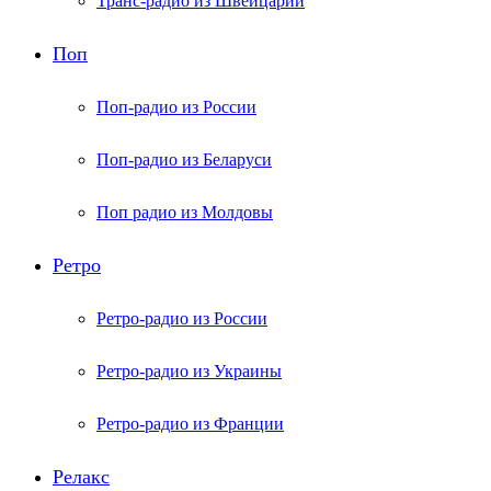
Транс-радио из Швейцарии
Поп
Поп-радио из России
Поп-радио из Беларуси
Поп радио из Молдовы
Ретро
Ретро-радио из России
Ретро-радио из Украины
Ретро-радио из Франции
Релакс