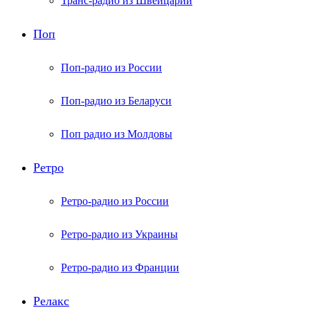
Транс-радио из Швейцарии
Поп
Поп-радио из России
Поп-радио из Беларуси
Поп радио из Молдовы
Ретро
Ретро-радио из России
Ретро-радио из Украины
Ретро-радио из Франции
Релакс