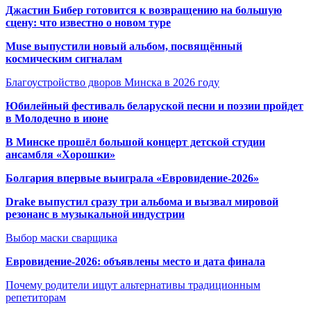
Джастин Бибер готовится к возвращению на большую
сцену: что известно о новом туре
Muse выпустили новый альбом, посвящённый
космическим сигналам
Благоустройство дворов Минска в 2026 году
Юбилейный фестиваль беларуской песни и поэзии пройдет
в Молодечно в июне
В Минске прошёл большой концерт детской студии
ансамбля «Хорошки»
Болгария впервые выиграла «Евровидение-2026»
Drake выпустил сразу три альбома и вызвал мировой
резонанс в музыкальной индустрии
Выбор маски сварщика
Евровидение-2026: объявлены место и дата финала
Почему родители ищут альтернативы традиционным
репетиторам