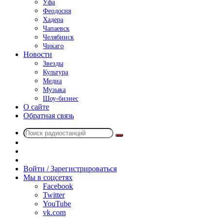
Уфа
Феодосия
Хадера
Чапаевск
Челябинск
Чикаго
Новости
Звезды
Культура
Медиа
Музыка
Шоу-бизнес
О сайте
Обратная связь
Поиск
Switch
радиостанций
skin
Sidebar
Случайное
радио
Войти / Зарегистрироваться
Мы в соцсетях
Facebook
Twitter
YouTube
vk.com