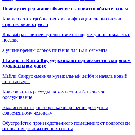
Почему непрерывное обучение становится обязательным
Как меняются требования к квалификации специалистов в
строительной отрасли
Как выбрать летнее путешествие по бюджету и не пожалеть о
поездке
Лучшие бренды блоков питания для B2B-сегмента
Шакира и Burna Boy удерживают первое место в мировом
музыкальном чарте
Майли Сайрус сменила музыкальный лейбл и начала новый
этап карьеры
Как сократить расходы на комиссии и банковское
обслуживание
Экологичный транспорт: какие решения доступны
современному человеку
Обустройство производственного помещения: от подготовки
основания до инженерных систем