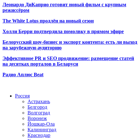
Леонардо ДиКаприо готовит новый фильм с крупным
режиссёром
The White Lotus продлён на новый сезон
Холли Берри подтвердила помолвк
у в прямом эфире
Белорусский шоу-бизнес и экспорт контента: есть ли выход
на зарубежную аудиторию
Эффективное PR и SEO продвижение:
размещение статей
на десятках порталов в Беларуси
Радио Аплюс Beat
Радио по странам
Россия
Астрахань
Белгород
Волгоград
Воронеж
Йошкар-Ола
Калининград
Краснодар