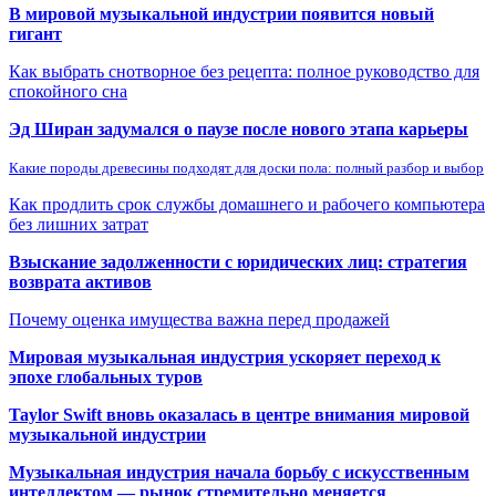
В мировой музыкальной индустрии появится новый
гигант
Как выбрать снотворное без рецепта: полное руководство для
спокойного сна
Эд Ширан задумался о паузе после нового этапа карьеры
Какие породы древесины подходят для доски пола: полный разбор и выбор
Как продлить срок службы домашнего и рабочего компьютера
без лишних затрат
Взыскание задолженности с юридических лиц: стратегия
возврата активов
Почему оценка имущества важна перед продажей
Мировая музыкальная индустрия ускоряет переход к
эпохе глобальных туров
Taylor Swift вновь оказалась в центре внимания мировой
музыкальной индустрии
Музыкальная индустрия начала борьбу с искусственным
интеллектом — рынок стремительно меняется