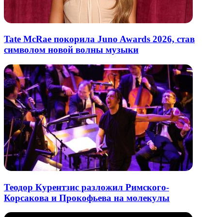
Tate McRae покорила Juno Awards 2026, став
символом новой волны музыки
Теодор Курентзис разложил Римского-
Корсакова и Прокофьева на молекулы