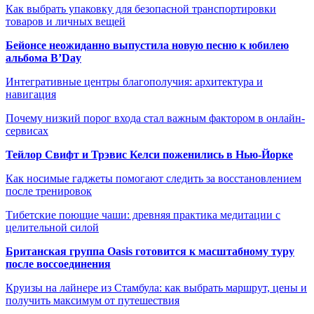
Как выбрать упаковку для безопасной транспортировки
товаров и личных вещей
Бейонсе неожиданно выпустила новую песню к юбилею
альбома B’Day
Интегративные центры благополучия: архитектура и
навигация
Почему низкий порог входа стал важным фактором в онлайн-
сервисах
Тейлор Свифт и Трэвис Келси поженились в Нью-Йорке
Как носимые гаджеты помогают следить за восстановлением
после тренировок
Тибетские поющие чаши: древняя практика медитации с
целительной силой
Британская группа Oasis готовится к масштабному туру
после воссоединения
Круизы на лайнере из Стамбула: как выбрать маршрут, цены и
получить максимум от путешествия