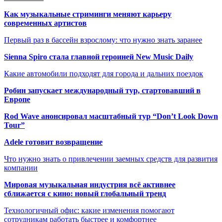
Как музыкальные стриминги меняют карьеру
современных артистов
Первый раз в бассейн взрослому: что нужно знать заранее
Sienna Spiro стала главной героиней New Music Daily
Какие автомобили подходят для города и дальних поездок
Робин запускает международный тур, стартовавший в
Европе
Rod Wave анонсировал масштабный тур “Don’t Look Down
Tour”
Adele готовит возвращение
Что нужно знать о привлечении заемных средств для развития
компании
Мировая музыкальная индустрия всё активнее
сближается с кино: новый глобальный тренд
Технологичный офис: какие изменения помогают
сотрудникам работать быстрее и комфортнее