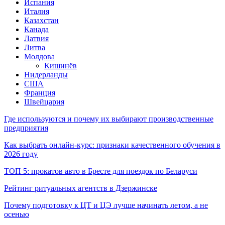
Испания
Италия
Казахстан
Канада
Латвия
Литва
Молдова
Кишинёв
Нидерланды
США
Франция
Швейцария
Где используются и почему их выбирают производственные
предприятия
Как выбрать онлайн-курс: признаки качественного обучения в
2026 году
ТОП 5: прокатов авто в Бресте для поездок по Беларуси
Рейтинг ритуальных агентств в Дзержинске
Почему подготовку к ЦТ и ЦЭ лучше начинать летом, а не
осенью