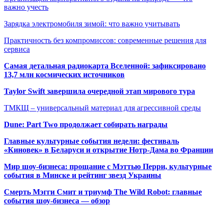
важно учесть
Зарядка электромобиля зимой: что важно учитывать
Практичность без компромиссов: современные решения для
сервиса
Самая детальная радиокарта Вселенной: зафиксировано
13,7 млн космических источников
Taylor Swift завершила очередной этап мирового тура
ТМКЩ – универсальный материал для агрессивной среды
Dune: Part Two продолжает собирать награды
Главные культурные события недели: фестиваль
«Киновек» в Беларуси и открытие Нотр-Дама во Франции
Мир шоу-бизнеса: прощание с Мэттью Перри, культурные
события в Минске и рейтинг звезд Украины
Смерть Мэгги Смит и триумф The Wild Robot: главные
события шоу-бизнеса — обзор
Популярные радиостанции