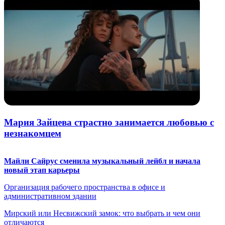
Мария Зайцева страстно занимается любовью с
незнакомцем
Майли Сайрус сменила музыкальный лейбл и начала
новый этап карьеры
Организация рабочего пространства в офисе и
административном здании
Мирский или Несвижский замок: что выбрать и чем они
отличаются