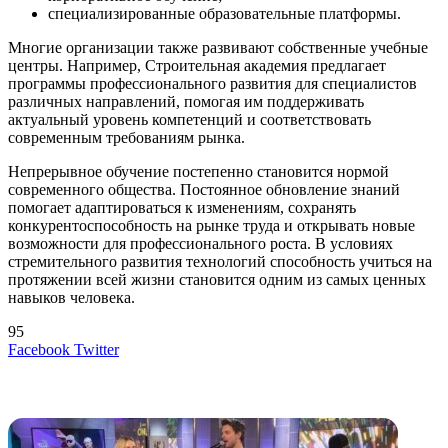
специализированные образовательные платформы.
Многие организации также развивают собственные учебные
центры. Например, Строительная академия предлагает
программы профессионального развития для специалистов
различных направлений, помогая им поддерживать
актуальный уровень компетенций и соответствовать
современным требованиям рынка.
Непрерывное обучение постепенно становится нормой
современного общества. Постоянное обновление знаний
помогает адаптироваться к изменениям, сохранять
конкурентоспособность на рынке труда и открывать новые
возможности для профессионального роста. В условиях
стремительного развития технологий способность учиться на
протяжении всей жизни становится одним из самых ценных
навыков человека.
95
LinkedIn
Tumblr
Reddit
Вконтакте
Одноклассники
Skype
Messenger
Messenger
WhatsApp
Telegram
Viber
Line
Поделиться
Печатать
Facebook
Twitter
через
электронную
Похожие радио
почту