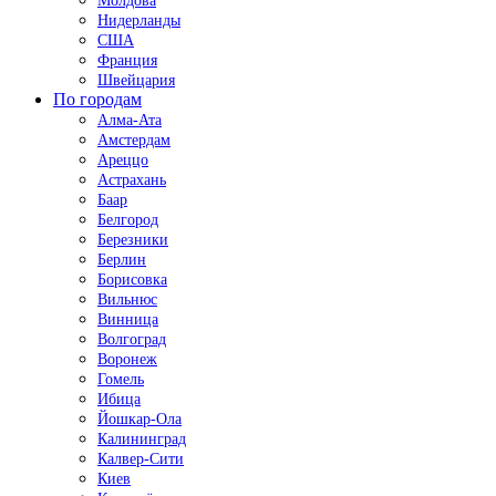
Молдова
Нидерланды
США
Франция
Швейцария
По городам
Алма-Ата
Амстердам
Ареццо
Астрахань
Баар
Белгород
Березники
Берлин
Борисовка
Вильнюс
Винница
Волгоград
Воронеж
Гомель
Ибица
Йошкар-Ола
Калининград
Калвер-Сити
Киев