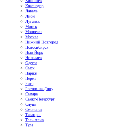
Кишинёв
Краснодар
Лаваль
Лион
Луганск
Минск
Монреаль
Москва
Нижний Новгород
Новосибирск
Нью-Йорк
Николаев
Одесса
Омск
Париж
Пермь
Рига
Ростов-на-Дону
Самара
Санкт-Петербург
Слуцк
Смоленск
Таганрог
Тель-Авив
Тула