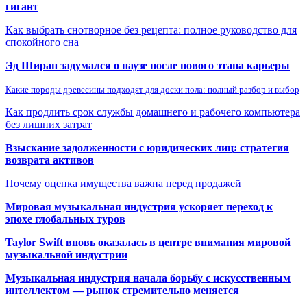
гигант
Как выбрать снотворное без рецепта: полное руководство для
спокойного сна
Эд Ширан задумался о паузе после нового этапа карьеры
Какие породы древесины подходят для доски пола: полный разбор и выбор
Как продлить срок службы домашнего и рабочего компьютера
без лишних затрат
Взыскание задолженности с юридических лиц: стратегия
возврата активов
Почему оценка имущества важна перед продажей
Мировая музыкальная индустрия ускоряет переход к
эпохе глобальных туров
Taylor Swift вновь оказалась в центре внимания мировой
музыкальной индустрии
Музыкальная индустрия начала борьбу с искусственным
интеллектом — рынок стремительно меняется