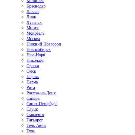
Кишинёв
Краснодар
Лаваль
Лион
Луганск
Минск
Монреаль
Москва
Нижний Новгород
Новосибирск
Нью-Йорк
Николаев
Одесса
Омск
Париж
Пермь
Рига
Ростов-на-Дону
Самара
Санкт-Петербург
Слуцк
Смоленск
Таганрог
Тель-Авив
Тула