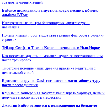
товаров и личных вещей
Бейонсе неожиданно выпустила новую песню к юбилею
альбома B’Day
Интегративные центры благополучия: архитектура и
навигация
Почему низкий порог входа стал важным фактором в онлайн-
сервисах
Тейлор Свифт и Трэвис Келси поженились в Нью-Йорке
Как носимые гаджеты помогают следить за восстановлением
после тренировок
Тибетские поющие чаши: древняя практика медитации с
целительной силой
Британская группа Oasis готовится к масштабному туру
после воссоединения
Круизы на лайнере из Стамбула: как выбрать маршрут, цены и
получить максимум от путешествия
Джастин Бибер готовится к возвращению на большую