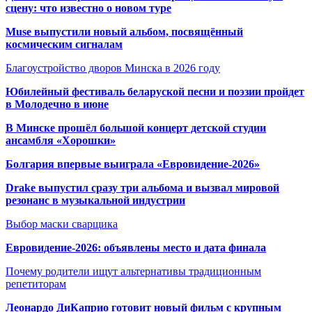
сцену: что известно о новом туре
Muse выпустили новый альбом, посвящённый
космическим сигналам
Благоустройство дворов Минска в 2026 году
Юбилейный фестиваль беларуской песни и поэзии пройдет
в Молодечно в июне
В Минске прошёл большой концерт детской студии
ансамбля «Хорошки»
Болгария впервые выиграла «Евровидение-2026»
Drake выпустил сразу три альбома и вызвал мировой
резонанс в музыкальной индустрии
Выбор маски сварщика
Евровидение-2026: объявлены место и дата финала
Почему родители ищут альтернативы традиционным
репетиторам
Леонардо ДиКаприо готовит новый фильм с крупным