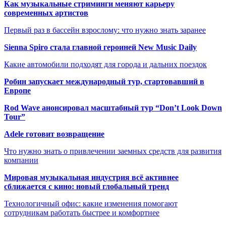
Как музыкальные стриминги меняют карьеру
современных артистов
Первый раз в бассейн взрослому: что нужно знать заранее
Sienna Spiro стала главной героиней New Music Daily
Какие автомобили подходят для города и дальних поездок
Робин запускает международный тур, стартовавший в
Европе
Rod Wave анонсировал масштабный тур “Don’t Look Down
Tour”
Adele готовит возвращение
Что нужно знать о привлечении заемных средств для развития
компании
Мировая музыкальная индустрия всё активнее
сближается с кино: новый глобальный тренд
Технологичный офис: какие изменения помогают
сотрудникам работать быстрее и комфортнее