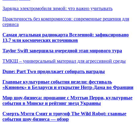
Зарядка электромобиля зимой: что важно учитывать
Практичность без компромиссов: современные решения для
сервиса
Самая детальная радиокарта Вселенной: зафиксировано
13,7 млн космических источников
Taylor Swift завершила очередной этап мирового тура
ТМКЩ – универсальный материал для агрессивной среды
Dune: Part Two продолжает собирать награды
Главные культурные события недели: фестиваль
«Киновек» в Беларуси и открытие Нотр-Дама во Франции
Мир шоу-бизнеса: прощание с Мэттью Перри, культурные
события в Минске и рейтинг звезд Украины
Смерть Мэгги Смит и триумф The Wild Robot: главные
события шоу-бизнеса — обзор
Популярные радиостанции