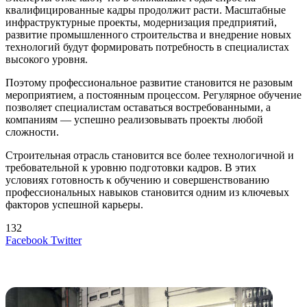
квалифицированные кадры продолжит расти. Масштабные
инфраструктурные проекты, модернизация предприятий,
развитие промышленного строительства и внедрение новых
технологий будут формировать потребность в специалистах
высокого уровня.
Поэтому профессиональное развитие становится не разовым
мероприятием, а постоянным процессом. Регулярное обучение
позволяет специалистам оставаться востребованными, а
компаниям — успешно реализовывать проекты любой
сложности.
Строительная отрасль становится все более технологичной и
требовательной к уровню подготовки кадров. В этих
условиях готовность к обучению и совершенствованию
профессиональных навыков становится одним из ключевых
факторов успешной карьеры.
132
LinkedIn
Tumblr
Reddit
Вконтакте
Одноклассники
Skype
Messenger
Messenger
WhatsApp
Telegram
Viber
Line
Поделиться
Печатать
Facebook
Twitter
через
электронную
Похожие радио
почту