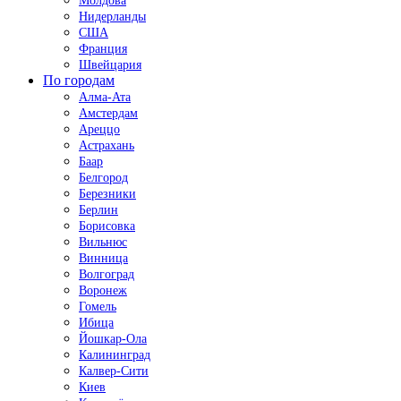
Молдова
Нидерланды
США
Франция
Швейцария
По городам
Алма-Ата
Амстердам
Ареццо
Астрахань
Баар
Белгород
Березники
Берлин
Борисовка
Вильнюс
Винница
Волгоград
Воронеж
Гомель
Ибица
Йошкар-Ола
Калининград
Калвер-Сити
Киев