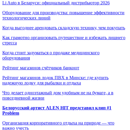
Li Auto в Беларуси: официальный дистрибьютор 2026
Оборудование для производства: повышение эффективности
технологических линий
Когда выгоднее арендовать складскую технику, чем покупать
Как грамотно организовать путешествие и избежать лишнего
стресса
Когда стоит задуматься о продаже медицинского
оборудования
Рейтинг магазинов счётчиков банкнот
Рейтинг магазинов лодок ПВХ в Минске: где купить
надежную лодку для рыбалки и отдыха
Что делает одноэтажный дом удобным не на бумаге, а в
повседневной жизни
Белорусский артист ALEN HIT представил клип #1
Problem
Организация корпоративного отдыха на природе — что
важно учесть