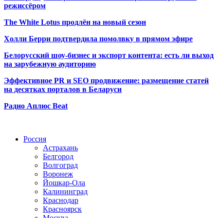
режиссёром
The White Lotus продлён на новый сезон
Холли Берри подтвердила помолвк
у в прямом эфире
Белорусский шоу-бизнес и экспорт контента: есть ли выход
на зарубежную аудиторию
Эффективное PR и SEO продвижение:
размещение статей
на десятках порталов в Беларуси
Радио Аплюс Beat
Радио по странам
Россия
Астрахань
Белгород
Волгоград
Воронеж
Йошкар-Ола
Калининград
Краснодар
Красноярск
Москва