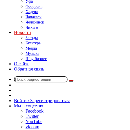
Уфа
Феодосия
Хадера
Чапаевск
Челябинск
Чикаго
Новости
Звезды
Культура
Медиа
Музыка
Шоу-бизнес
О сайте
Обратная связь
Поиск
Switch
радиостанций
skin
Sidebar
Случайное
радио
Войти / Зарегистрироваться
Мы в соцсетях
Facebook
Twitter
YouTube
vk.com