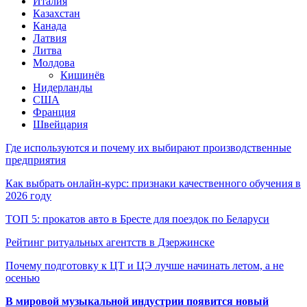
Италия
Казахстан
Канада
Латвия
Литва
Молдова
Кишинёв
Нидерланды
США
Франция
Швейцария
Где используются и почему их выбирают производственные
предприятия
Как выбрать онлайн-курс: признаки качественного обучения в
2026 году
ТОП 5: прокатов авто в Бресте для поездок по Беларуси
Рейтинг ритуальных агентств в Дзержинске
Почему подготовку к ЦТ и ЦЭ лучше начинать летом, а не
осенью
В мировой музыкальной индустрии появится новый