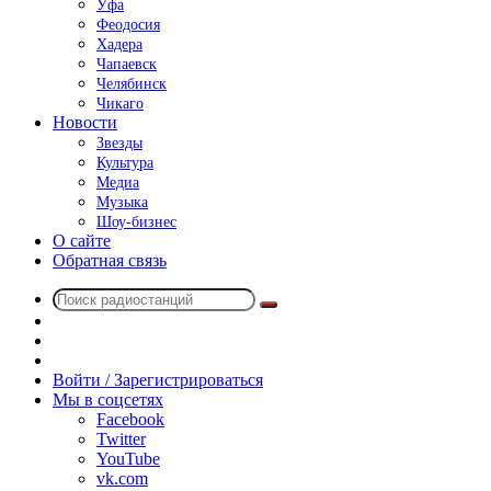
Уфа
Феодосия
Хадера
Чапаевск
Челябинск
Чикаго
Новости
Звезды
Культура
Медиа
Музыка
Шоу-бизнес
О сайте
Обратная связь
Поиск
Switch
радиостанций
skin
Sidebar
Случайное
радио
Войти / Зарегистрироваться
Мы в соцсетях
Facebook
Twitter
YouTube
vk.com