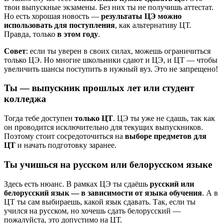
твои выпускные экзамены. Без них ты не получишь аттестат.
Но есть хорошая новость —
результаты ЦЭ можно
использовать для поступления
, как альтернативу ЦТ.
Правда, только
в этом году
.
Совет
: если ты уверен в своих силах, можешь ограничиться
только ЦЭ. Но многие школьники сдают и ЦЭ, и ЦТ — чтобы
увеличить шансы поступить в нужный вуз. Это не запрещено!
Ты — выпускник прошлых лет или студент
колледжа
Тогда тебе доступен
только ЦТ
. ЦЭ ты уже не сдашь, так как
он проводится исключительно для текущих выпускников.
Поэтому стоит сосредоточиться на
выборе предметов для
ЦТ
и начать подготовку заранее.
Ты учишься на русском или белорусском языке
Здесь есть нюанс. В рамках ЦЭ ты сдаёшь
русский или
белорусский язык — в зависимости от языка обучения
. А в
ЦТ ты сам выбираешь, какой язык сдавать. Так, если ты
учился на русском, но хочешь сдать белорусский —
пожалуйста, это допустимо на ЦТ.