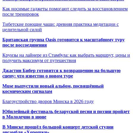
Как носимые гаджеты помогают следить за восстановлением
после тренировок
Тибетские поющие чаши: древняя практика медитации с
целительной силой
Британская группа Oasis готовится к масштабному туру
после воссоединения
Круизы на лайнере из Стамбула: как выбрать маршрут, цены и
получить максимум от путешествия
Джастин Бибер готовится к возвращению на большую
сцену: что известно о новом туре
Muse выпустили новый альбом, посвящённый
космическим сигналам
Благоустройство дворов Минска в 2026 году
Юбилейный фестиваль беларуской песни и поэзии пройдет
в Молодечно в июне
В Минске прошёл большой концерт детской студии
ансамбля «Хорошки»