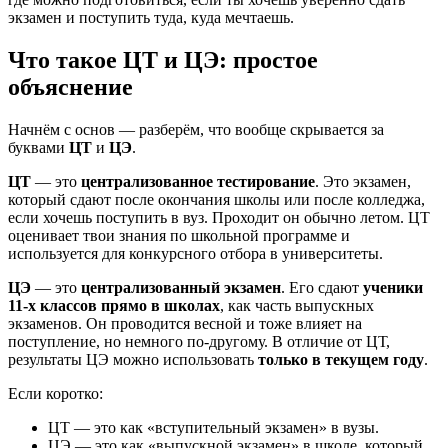
экзамен и поступить туда, куда мечтаешь.
Что такое ЦТ и ЦЭ: простое
объяснение
Начнём с основ — разберём, что вообще скрывается за
буквами
ЦТ
и
ЦЭ
.
ЦТ
— это
централизованное тестирование
. Это экзамен,
который сдают после окончания школы или после колледжа,
если хочешь поступить в вуз. Проходит он обычно летом. ЦТ
оценивает твои знания по школьной программе и
используется для конкурсного отбора в университеты.
ЦЭ
— это
централизованный экзамен
. Его сдают
ученики
11-х классов прямо в школах
, как часть выпускных
экзаменов. Он проводится весной и тоже влияет на
поступление, но немного по-другому. В отличие от ЦТ,
результаты ЦЭ можно использовать
только в текущем году
.
Если коротко:
ЦТ — это как «вступительный экзамен» в вузы.
ЦЭ — это как «выпускной экзамен» в школе, который