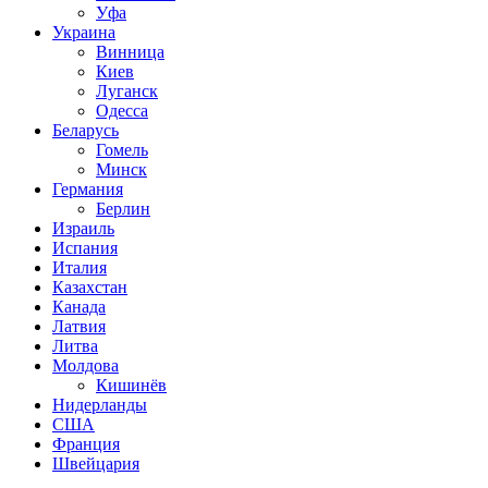
Уфа
Украина
Винница
Киев
Луганск
Одесса
Беларусь
Гомель
Минск
Германия
Берлин
Израиль
Испания
Италия
Казахстан
Канада
Латвия
Литва
Молдова
Кишинёв
Нидерланды
США
Франция
Швейцария