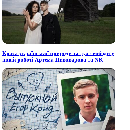
Краса української природи та дух свободи у
новій роботі Артема Пивоварова та NK