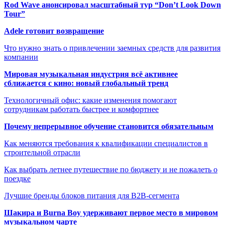
Rod Wave анонсировал масштабный тур “Don’t Look Down
Tour”
Adele готовит возвращение
Что нужно знать о привлечении заемных средств для развития
компании
Мировая музыкальная индустрия всё активнее
сближается с кино: новый глобальный тренд
Технологичный офис: какие изменения помогают
сотрудникам работать быстрее и комфортнее
Почему непрерывное обучение становится обязательным
Как меняются требования к квалификации специалистов в
строительной отрасли
Как выбрать летнее путешествие по бюджету и не пожалеть о
поездке
Лучшие бренды блоков питания для B2B-сегмента
Шакира и Burna Boy удерживают первое место в мировом
музыкальном чарте