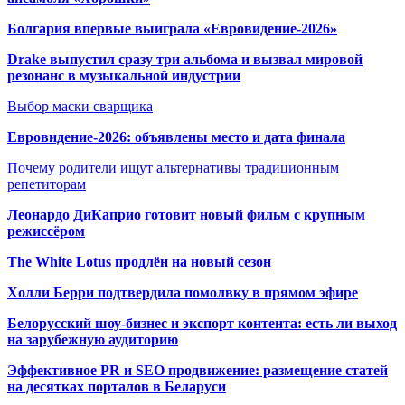
Болгария впервые выиграла «Евровидение-2026»
Drake выпустил сразу три альбома и вызвал мировой
резонанс в музыкальной индустрии
Выбор маски сварщика
Евровидение-2026: объявлены место и дата финала
Почему родители ищут альтернативы традиционным
репетиторам
Леонардо ДиКаприо готовит новый фильм с крупным
режиссёром
The White Lotus продлён на новый сезон
Холли Берри подтвердила помолвк
у в прямом эфире
Белорусский шоу-бизнес и экспорт контента: есть ли выход
на зарубежную аудиторию
Эффективное PR и SEO продвижение:
размещение статей
на десятках порталов в Беларуси