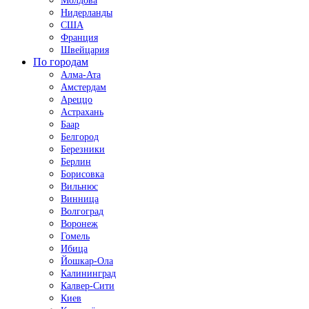
Молдова
Нидерланды
США
Франция
Швейцария
По городам
Алма-Ата
Амстердам
Ареццо
Астрахань
Баар
Белгород
Березники
Берлин
Борисовка
Вильнюс
Винница
Волгоград
Воронеж
Гомель
Ибица
Йошкар-Ола
Калининград
Калвер-Сити
Киев