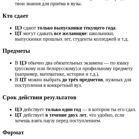
твои знания для приёма в вузы.
Кто сдает
ЦЭ
сдают
только выпускники текущего года
.
ЦТ
могут сдавать
все желающие
: школьники,
выпускники прошлых лет, студенты колледжей и т.д.
Предметы
В
ЦЭ
обычно два обязательных экзамена — по языку
(русскому или белорусскому) и профильному предмету
(например, математике, истории и т.д.).
В
ЦТ
можно выбрать
до трёх предметов
, нужных для
поступления в конкретный вуз.
Срок действия результатов
ЦЭ
действует
только один год
— в котором ты его сдал.
ЦТ
действует
в течение двух лет
, что удобно, если
хочешь взять паузу перед поступлением.
Формат