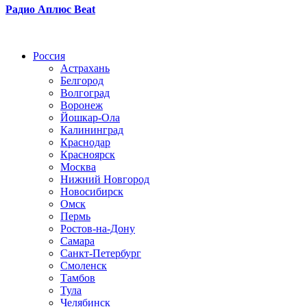
Радио Аплюс Beat
Радио по странам
Россия
Астрахань
Белгород
Волгоград
Воронеж
Йошкар-Ола
Калининград
Краснодар
Красноярск
Москва
Нижний Новгород
Новосибирск
Омск
Пермь
Ростов-на-Дону
Самара
Санкт-Петербург
Смоленск
Тамбов
Тула
Челябинск