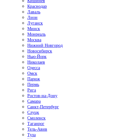
Кишинёв
Краснодар
Лаваль
Лион
Луганск
Минск
Монреаль
Москва
Нижний Новгород
Новосибирск
Нью-Йорк
Николаев
Одесса
Омск
Париж
Пермь
Рига
Ростов-на-Дону
Самара
Санкт-Петербург
Слуцк
Смоленск
Таганрог
Тель-Авив
Тула