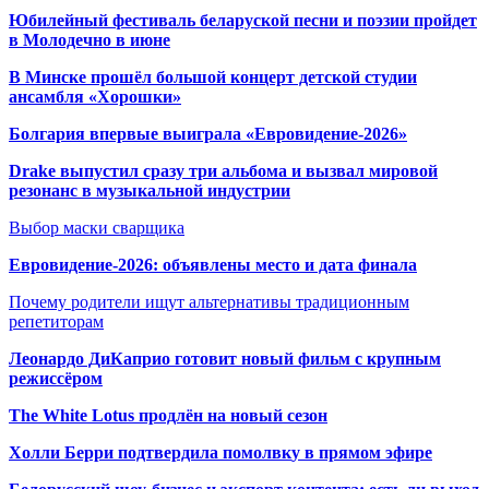
Юбилейный фестиваль беларуской песни и поэзии пройдет
в Молодечно в июне
В Минске прошёл большой концерт детской студии
ансамбля «Хорошки»
Болгария впервые выиграла «Евровидение-2026»
Drake выпустил сразу три альбома и вызвал мировой
резонанс в музыкальной индустрии
Выбор маски сварщика
Евровидение-2026: объявлены место и дата финала
Почему родители ищут альтернативы традиционным
репетиторам
Леонардо ДиКаприо готовит новый фильм с крупным
режиссёром
The White Lotus продлён на новый сезон
Холли Берри подтвердила помолвк
у в прямом эфире