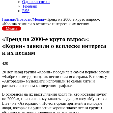
Одноклассники
Telegram
RSS
Главная
/
Новости
/
Медиа
/
«Тренд на 2000-е круто вырос»:
«Корни» заявили о всплеске интереса к их песням
Медиа
«Тренд на 2000-е круто вырос»:
«Корни» заявили о всплеске интереса
к их песням
420
20 лет назад группа «Корни» победила в самом первом сезоне
«Фабрики звезд», тогда их песни пела вся страна. В гостях у
«Авторадио» музыканты исполнили те самые хиты и
рассказали о своем концертном графике.
В основном на их выступления ходят те, кто ностальгируют
по 2000-м, признались музыканты ведущим шоу «Мурзилки
Live» на «Авторадио». Но есть среди зрителей и молодые
люди, которые на удивление хорошо знают песни группы
«Корни» и активно подпевают на концертах.