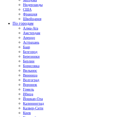
Молдова
Нидерланды
США
Франция
Швейцария
По городам
Алма-Ата
Амстердам
Ареццо
Астрахань
Баар
Белгород
Березники
Берлин
Борисовка
Вильнюс
Винница
Волгоград
Воронеж
Гомель
Ибица
Йошкар-Ола
Калининград
Калвер-Сити
Киев