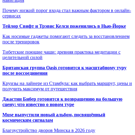
навигация
Почему низкий порог входа стал важным фактором в онлайн-
сервисах
Тейлор Свифт и Трэвис Келси поженились в Нью-Йорке
Как носимые гаджеты помогают следить за восстановлением
после тренировок
Тибетские поющие чаши: древняя практика медитации с
целительной силой
Британская группа Oasis готовится к масштабному туру
после воссоединения
Круизы на лайнере из Стамбула: как выбрать маршрут, цены и
получить максимум от путешествия
Джастин Бибер готовится к возвращению на большую
сцену: что известно о новом туре
Muse выпустили новый альбом, посвящённый
космическим сигналам
Благоустройство дворов Минска в 2026 году