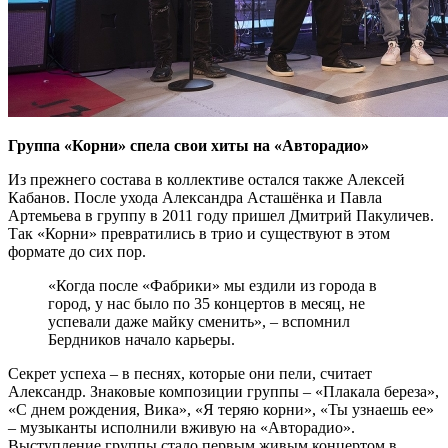
Группа «Корни» спела свои хиты на «Авторадио»
Из прежнего состава в коллективе остался также Алексей
Кабанов. После ухода Александра Асташёнка и Павла
Артемьева в группу в 2011 году пришел Дмитрий Пакуличев.
Так «Корни» превратились в трио и существуют в этом
формате до сих пор.
«Когда после «Фабрики» мы ездили из города в
город, у нас было по 35 концертов в месяц, не
успевали даже майку сменить», – вспомнил
Бердников начало карьеры.
Секрет успеха – в песнях, которые они пели, считает
Александр. Знаковые композиции группы – «Плакала береза»,
«С днем рождения, Вика», «Я теряю корни», «Ты узнаешь ее»
– музыканты исполнили вживую на «Авторадио».
Выступление группы стало первым живым концертом в