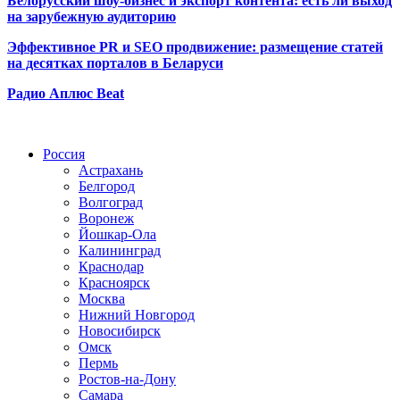
Белорусский шоу-бизнес и экспорт контента: есть ли выход
на зарубежную аудиторию
Эффективное PR и SEO продвижение:
размещение статей
на десятках порталов в Беларуси
Радио Аплюс Beat
Радио по странам
Россия
Астрахань
Белгород
Волгоград
Воронеж
Йошкар-Ола
Калининград
Краснодар
Красноярск
Москва
Нижний Новгород
Новосибирск
Омск
Пермь
Ростов-на-Дону
Самара