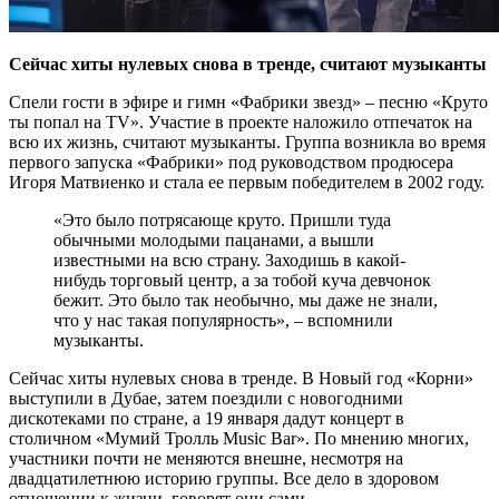
Сейчас хиты нулевых снова в тренде, считают музыканты
Спели гости в эфире и гимн «Фабрики звезд» – песню «Круто
ты попал на TV». Участие в проекте наложило отпечаток на
всю их жизнь, считают музыканты. Группа возникла во время
первого запуска «Фабрики» под руководством продюсера
Игоря Матвиенко и стала ее первым победителем в 2002 году.
«Это было потрясающе круто. Пришли туда
обычными молодыми пацанами, а вышли
известными на всю страну. Заходишь в какой-
нибудь торговый центр, а за тобой куча девчонок
бежит. Это было так необычно, мы даже не знали,
что у нас такая популярность», – вспомнили
музыканты.
Сейчас хиты нулевых снова в тренде. В Новый год «Корни»
выступили в Дубае, затем поездили с новогодними
дискотеками по стране, а 19 января дадут концерт в
столичном «Мумий Тролль Music Bar». По мнению многих,
участники почти не меняются внешне, несмотря на
двадцатилетнюю историю группы. Все дело в здоровом
отношении к жизни, говорят они сами.