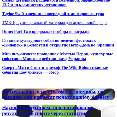
Самая детальная радиокарта Вселенной: зафиксировано
13,7 млн космических источников
Taylor Swift завершила очередной этап мирового тура
ТМКЩ – универсальный материал для агрессивной среды
Dune: Part Two продолжает собирать награды
Главные культурные события недели: фестиваль
«Киновек» в Беларуси и открытие Нотр-Дама во Франции
Мир шоу-бизнеса: прощание с Мэттью Перри, культурные
события в Минске и рейтинг звезд Украины
Смерть Мэгги Смит и триумф The Wild Robot: главные
события шоу-бизнеса — обзор
Популярные радиостанции
Виртуальный
Виртуальный номер телефона: причины, по
номер
которым они приносят пользу вашему бизнесу
телефона:
причины,
Наукой
Наукой и искусством: прогнозирование
по
и
результатов в спорте через статистику,
которым
искусством: