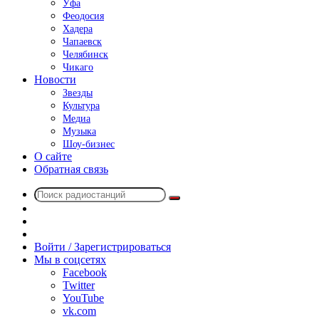
Уфа
Феодосия
Хадера
Чапаевск
Челябинск
Чикаго
Новости
Звезды
Культура
Медиа
Музыка
Шоу-бизнес
О сайте
Обратная связь
Поиск
Switch
радиостанций
skin
Sidebar
Случайное
радио
Войти / Зарегистрироваться
Мы в соцсетях
Facebook
Twitter
YouTube
vk.com