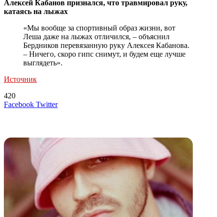
Алексей Кабанов признался, что травмировал руку,
катаясь на лыжах
«Мы вообще за спортивный образ жизни, вот
Леша даже на лыжах отличился, – объяснил
Бердников перевязанную руку Алексея Кабанова.
– Ничего, скоро гипс снимут, и будем еще лучше
выглядеть».
Источник
420
LinkedIn
Tumblr
Reddit
Вконтакте
Одноклассники
Skype
Messenger
Messenger
WhatsApp
Telegram
Viber
Line
Поделиться
Печатать
Facebook
Twitter
через
электронную
Похожие радио
почту