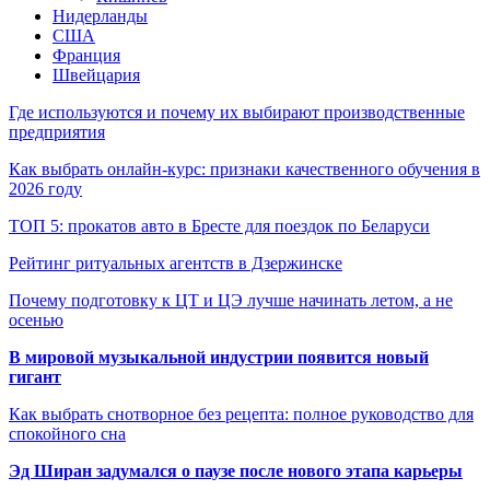
Нидерланды
США
Франция
Швейцария
Где используются и почему их выбирают производственные
предприятия
Как выбрать онлайн-курс: признаки качественного обучения в
2026 году
ТОП 5: прокатов авто в Бресте для поездок по Беларуси
Рейтинг ритуальных агентств в Дзержинске
Почему подготовку к ЦТ и ЦЭ лучше начинать летом, а не
осенью
В мировой музыкальной индустрии появится новый
гигант
Как выбрать снотворное без рецепта: полное руководство для
спокойного сна
Эд Ширан задумался о паузе после нового этапа карьеры