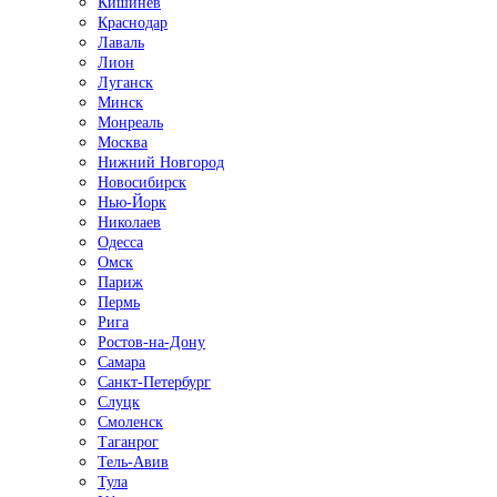
Кишинёв
Краснодар
Лаваль
Лион
Луганск
Минск
Монреаль
Москва
Нижний Новгород
Новосибирск
Нью-Йорк
Николаев
Одесса
Омск
Париж
Пермь
Рига
Ростов-на-Дону
Самара
Санкт-Петербург
Слуцк
Смоленск
Таганрог
Тель-Авив
Тула