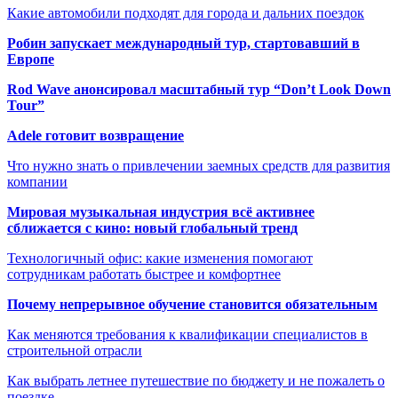
Какие автомобили подходят для города и дальних поездок
Робин запускает международный тур, стартовавший в
Европе
Rod Wave анонсировал масштабный тур “Don’t Look Down
Tour”
Adele готовит возвращение
Что нужно знать о привлечении заемных средств для развития
компании
Мировая музыкальная индустрия всё активнее
сближается с кино: новый глобальный тренд
Технологичный офис: какие изменения помогают
сотрудникам работать быстрее и комфортнее
Почему непрерывное обучение становится обязательным
Как меняются требования к квалификации специалистов в
строительной отрасли
Как выбрать летнее путешествие по бюджету и не пожалеть о
поездке