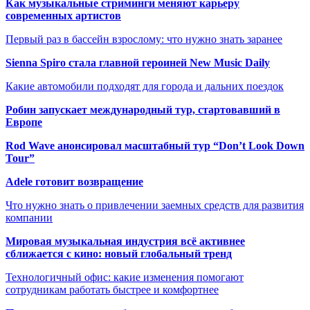
Как музыкальные стриминги меняют карьеру
современных артистов
Первый раз в бассейн взрослому: что нужно знать заранее
Sienna Spiro стала главной героиней New Music Daily
Какие автомобили подходят для города и дальних поездок
Робин запускает международный тур, стартовавший в
Европе
Rod Wave анонсировал масштабный тур “Don’t Look Down
Tour”
Adele готовит возвращение
Что нужно знать о привлечении заемных средств для развития
компании
Мировая музыкальная индустрия всё активнее
сближается с кино: новый глобальный тренд
Технологичный офис: какие изменения помогают
сотрудникам работать быстрее и комфортнее