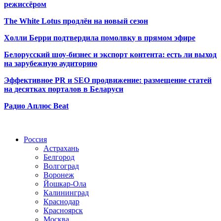
режиссёром
The White Lotus продлён на новый сезон
Холли Берри подтвердила помолвк
у в прямом эфире
Белорусский шоу-бизнес и экспорт контента: есть ли выход
на зарубежную аудиторию
Эффективное PR и SEO продвижение:
размещение статей
на десятках порталов в Беларуси
Радио Аплюс Beat
Радио по странам
Россия
Астрахань
Белгород
Волгоград
Воронеж
Йошкар-Ола
Калининград
Краснодар
Красноярск
Москва