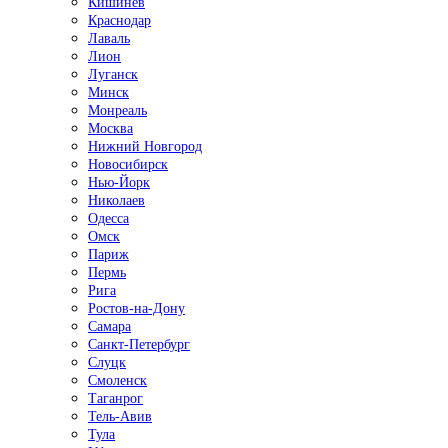
Кишинёв
Краснодар
Лаваль
Лион
Луганск
Минск
Монреаль
Москва
Нижний Новгород
Новосибирск
Нью-Йорк
Николаев
Одесса
Омск
Париж
Пермь
Рига
Ростов-на-Дону
Самара
Санкт-Петербург
Слуцк
Смоленск
Таганрог
Тель-Авив
Тула