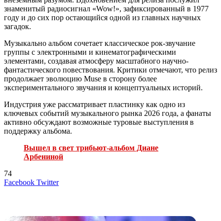
знаменитый радиосигнал «Wow!», зафиксированный в 1977
году и до сих пор остающийся одной из главных научных
загадок.
Музыкально альбом сочетает классическое рок-звучание
группы с электронными и кинематографическими
элементами, создавая атмосферу масштабного научно-
фантастического повествования. Критики отмечают, что релиз
продолжает эволюцию Muse в сторону более
экспериментального звучания и концептуальных историй.
Индустрия уже рассматривает пластинку как одно из
ключевых событий музыкального рынка 2026 года, а фанаты
активно обсуждают возможные туровые выступления в
поддержку альбома.
Вышел в свет трибьют-альбом Диане
Арбениной
74
LinkedIn
Tumblr
Reddit
Вконтакте
Одноклассники
Skype
Messenger
Messenger
WhatsApp
Telegram
Viber
Line
Поделиться
Печатать
Facebook
Twitter
через
электронную
Похожие радио
почту