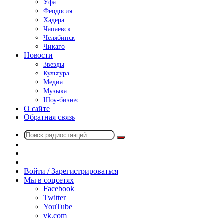
Уфа
Феодосия
Хадера
Чапаевск
Челябинск
Чикаго
Новости
Звезды
Культура
Медиа
Музыка
Шоу-бизнес
О сайте
Обратная связь
Поиск
Switch
радиостанций
skin
Sidebar
Случайное
радио
Войти / Зарегистрироваться
Мы в соцсетях
Facebook
Twitter
YouTube
vk.com