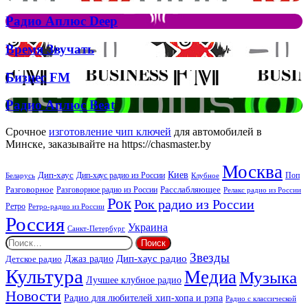
Аплюс
Елтона
Рок
Джона
Радио
Радио Аплюс Deep
та
Аплюс
Брітні
Deep
Время
Время Звучать
Спірс
Звучать
Бизнес
Бизнес FM
FM
Радио
Радио Аплюс Beat
Аплюс
Beat
Срочное
изготовление чип ключей
для автомобилей в
Минске, заказывайте на https://chasmaster.by
Москва
Киев
Дип-хаус
Дип-хаус радио из России
Клубное
Поп
Беларусь
Разговорное
Расслабляющее
Разговорное радио из России
Релакс радио из России
Рок
Рок радио из России
Ретро
Ретро-радио из России
Россия
Украина
Санкт-Петербург
Найти:
Звезды
Дип-хаус радио
Джаз радио
Детское радио
Культура
Медиа
Музыка
Лучшее клубное радио
Новости
Радио для любителей хип-хопа и рэпа
Радио с классической