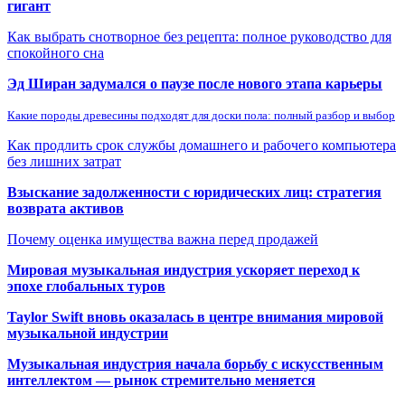
гигант
Как выбрать снотворное без рецепта: полное руководство для
спокойного сна
Эд Ширан задумался о паузе после нового этапа карьеры
Какие породы древесины подходят для доски пола: полный разбор и выбор
Как продлить срок службы домашнего и рабочего компьютера
без лишних затрат
Взыскание задолженности с юридических лиц: стратегия
возврата активов
Почему оценка имущества важна перед продажей
Мировая музыкальная индустрия ускоряет переход к
эпохе глобальных туров
Taylor Swift вновь оказалась в центре внимания мировой
музыкальной индустрии
Музыкальная индустрия начала борьбу с искусственным
интеллектом — рынок стремительно меняется