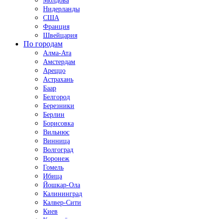
Молдова
Нидерланды
США
Франция
Швейцария
По городам
Алма-Ата
Амстердам
Ареццо
Астрахань
Баар
Белгород
Березники
Берлин
Борисовка
Вильнюс
Винница
Волгоград
Воронеж
Гомель
Ибица
Йошкар-Ола
Калининград
Калвер-Сити
Киев