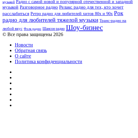
Радио с самой новой и популярной отечественной и западной
музыкой
музыкой
Разговорное радио
Релакс радио для тех, кто хочет
Рок
расслабиться
Ретро радио для любителей хитов 80х и 90х
радио для любителей тяжелой музыки
Транс-радио на
Шоу-бизнес
любой вкус
Шансон радио
Фолк радио
© Все права защищены 2026
Новости
Обратная связь
О сайте
Политика конфиденциальности
Facebook
Twitter
YouTube
vk.com
Одноклассники
Telegram
RSS
Кнопка
«Наверх»