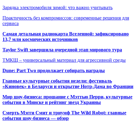
Зарядка электромобиля зимой: что важно учитывать
Практичность без компромиссов: современные решения для
сервиса
Самая детальная радиокарта Вселенной: зафиксировано
13,7 млн космических источников
Taylor Swift завершила очередной этап мирового тура
ТМКЩ – универсальный материал для агрессивной среды
Dune: Part Two продолжает собирать награды
Главные культурные события недели: фестиваль
«Киновек» в Беларуси и открытие Нотр-Дама во Франции
Мир шоу-бизнеса: прощание с Мэттью Перри, культурные
события в Минске и рейтинг звезд Украины
Смерть Мэгги Смит и триумф The Wild Robot: главные
события шоу-бизнеса — обзор
Популярные радиостанции