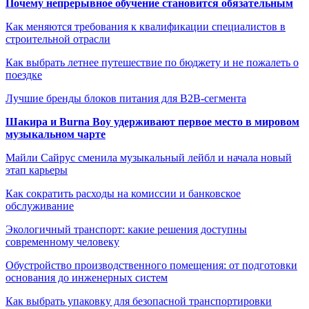
Почему непрерывное обучение становится обязательным
Как меняются требования к квалификации специалистов в
строительной отрасли
Как выбрать летнее путешествие по бюджету и не пожалеть о
поездке
Лучшие бренды блоков питания для B2B-сегмента
Шакира и Burna Boy удерживают первое место в мировом
музыкальном чарте
Майли Сайрус сменила музыкальный лейбл и начала новый
этап карьеры
Как сократить расходы на комиссии и банковское
обслуживание
Экологичный транспорт: какие решения доступны
современному человеку
Обустройство производственного помещения: от подготовки
основания до инженерных систем
Как выбрать упаковку для безопасной транспортировки