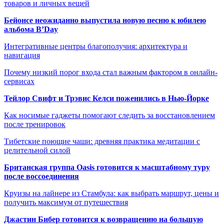
товаров и личных вещей
Бейонсе неожиданно выпустила новую песню к юбилею
альбома B’Day
Интегративные центры благополучия: архитектура и
навигация
Почему низкий порог входа стал важным фактором в онлайн-
сервисах
Тейлор Свифт и Трэвис Келси поженились в Нью-Йорке
Как носимые гаджеты помогают следить за восстановлением
после тренировок
Тибетские поющие чаши: древняя практика медитации с
целительной силой
Британская группа Oasis готовится к масштабному туру
после воссоединения
Круизы на лайнере из Стамбула: как выбрать маршрут, цены и
получить максимум от путешествия
Джастин Бибер готовится к возвращению на большую