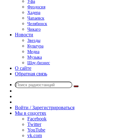
Уфа
Феодосия
Хадера
Чапаевск
Челябинск
Чикаго
Новости
Звезды
Культура
Медиа
Музыка
Шоу-бизнес
О сайте
Обратная связь
Поиск
Switch
радиостанций
skin
Sidebar
Случайное
радио
Войти / Зарегистрироваться
Мы в соцсетях
Facebook
Twitter
YouTube
vk.com