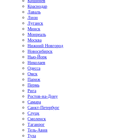
Кишинёв
Краснодар
Лаваль
Лион
Луганск
Минск
Монреаль
Москва
Нижний Новгород
Новосибирск
Нью-Йорк
Николаев
Одесса
Омск
Париж
Пермь
Рига
Ростов-на-Дону
Самара
Санкт-Петербург
Слуцк
Смоленск
Таганрог
Тель-Авив
Тула