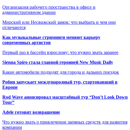
Организация рабочего пространства в офисе и
административном здании
Мирский или Несвижский замок: что выбрать и чем они
отличаются
Как музыкальные стриминги меняют карьеру
современных артистов
Первый раз в бассейн взрослому: что нужно знать заранее
Sienna Spiro стала главной героиней New Music Daily
Какие автомобили подходят для города и дальних поездок
Робин запускает международный тур, стартовавший в
Европе
Rod Wave анонсировал масштабный тур “Don’t Look Down
Tour”
Adele готовит возвращение
Что нужно знать о привлечении заемных средств для развития
компании