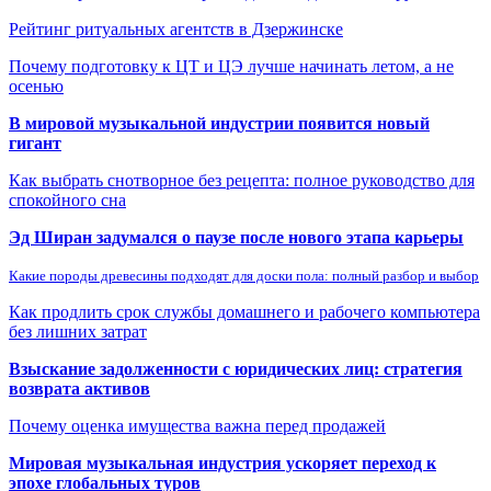
Рейтинг ритуальных агентств в Дзержинске
Почему подготовку к ЦТ и ЦЭ лучше начинать летом, а не
осенью
В мировой музыкальной индустрии появится новый
гигант
Как выбрать снотворное без рецепта: полное руководство для
спокойного сна
Эд Ширан задумался о паузе после нового этапа карьеры
Какие породы древесины подходят для доски пола: полный разбор и выбор
Как продлить срок службы домашнего и рабочего компьютера
без лишних затрат
Взыскание задолженности с юридических лиц: стратегия
возврата активов
Почему оценка имущества важна перед продажей
Мировая музыкальная индустрия ускоряет переход к
эпохе глобальных туров