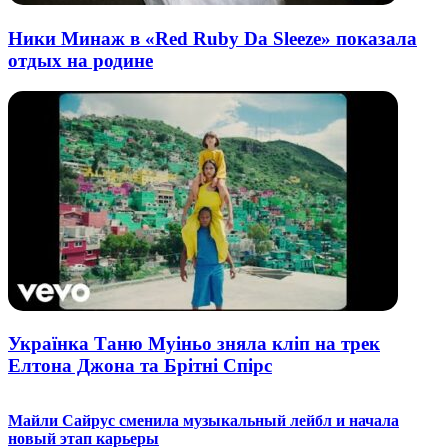
Ники Минаж в «Red Ruby Da Sleeze» показала
отдых на родине
Українка Таню Муіньо зняла кліп на трек
Елтона Джона та Брітні Спірс
Майли Сайрус сменила музыкальный лейбл и начала
новый этап карьеры