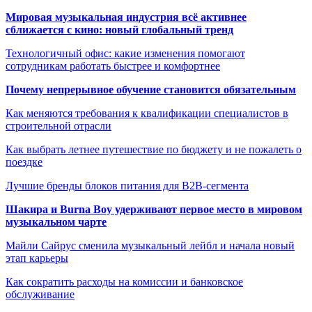
Мировая музыкальная индустрия всё активнее
сближается с кино: новый глобальный тренд
Технологичный офис: какие изменения помогают
сотрудникам работать быстрее и комфортнее
Почему непрерывное обучение становится обязательным
Как меняются требования к квалификации специалистов в
строительной отрасли
Как выбрать летнее путешествие по бюджету и не пожалеть о
поездке
Лучшие бренды блоков питания для B2B-сегмента
Шакира и Burna Boy удерживают первое место в мировом
музыкальном чарте
Майли Сайрус сменила музыкальный лейбл и начала новый
этап карьеры
Как сократить расходы на комиссии и банковское
обслуживание