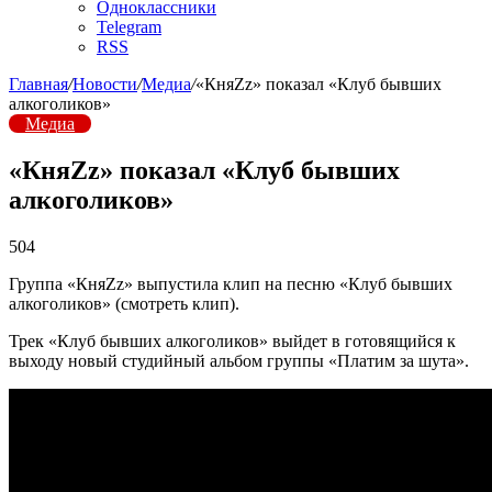
Одноклассники
Telegram
RSS
Главная
/
Новости
/
Медиа
/
«КняZz» показал «Клуб бывших
алкоголиков»
Медиа
«КняZz» показал «Клуб бывших
алкоголиков»
504
Группа «КняZz» выпустила клип на песню «Клуб бывших
алкоголиков» (смотреть клип).
Трек «Клуб бывших алкоголиков» выйдет в готовящийся к
выходу новый студийный альбом группы «Платим за шута».