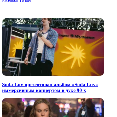
LinkedIn
Tumblr
Reddit
Вконтакте
Одноклассники
Skype
Messenger
Messenger
WhatsApp
Telegram
Viber
Line
Поделиться
Печатать
Facebook
Twitter
через
электронную
Похожие радио
почту
Soda Luv презентовал альбом «Soda Luv»
иммерсивным концертом в духе 90-х