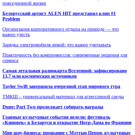
повседневной жизни
Белорусский артист ALEN HIT представил клип #1
Problem
Организация корпоративного отдыха на природе — что
важно учесть
Зарядка электромобиля зимой: что важно учитывать
Практичность без компромиссов: современные решения для
сервиса
Самая детальная радиокарта Вселенной: зафиксировано
13,7 млн космических источников
Taylor Swift завершила очередной этап мирового тура
ТМКЩ – универсальный материал для агрессивной среды
Dune: Part Two продолжает собирать награды
Главные культурные события недели: фестиваль
«Киновек» в Беларуси и открытие Нотр-Дама во Франции
Мир шоу-бизнеса: прощание с Мэттью Перри, культурные