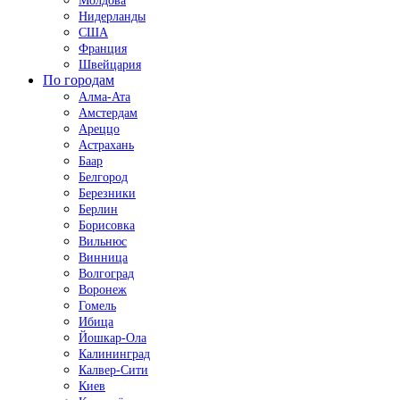
Молдова
Нидерланды
США
Франция
Швейцария
По городам
Алма-Ата
Амстердам
Ареццо
Астрахань
Баар
Белгород
Березники
Берлин
Борисовка
Вильнюс
Винница
Волгоград
Воронеж
Гомель
Ибица
Йошкар-Ола
Калининград
Калвер-Сити
Киев