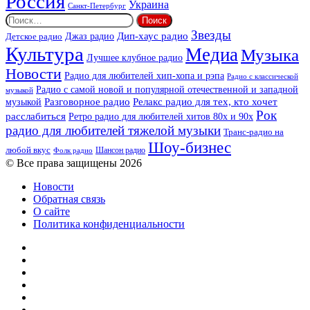
Россия
Украина
Санкт-Петербург
Найти:
Звезды
Дип-хаус радио
Джаз радио
Детское радио
Культура
Медиа
Музыка
Лучшее клубное радио
Новости
Радио для любителей хип-хопа и рэпа
Радио с классической
Радио с самой новой и популярной отечественной и западной
музыкой
музыкой
Разговорное радио
Релакс радио для тех, кто хочет
Рок
расслабиться
Ретро радио для любителей хитов 80х и 90х
радио для любителей тяжелой музыки
Транс-радио на
Шоу-бизнес
любой вкус
Шансон радио
Фолк радио
© Все права защищены 2026
Новости
Обратная связь
О сайте
Политика конфиденциальности
Facebook
Twitter
YouTube
vk.com
Одноклассники
Telegram