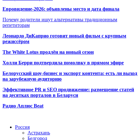
Евровидение-2026: объявлены место и дата финала
Почему родители ищут альтернативы традиционным
репетиторам
Леонардо ДиКаприо готовит новый фильм с крупным
режиссёром
The White Lotus продлён на новый сезон
Холли Берри подтвердила помолвк
у в прямом эфире
Белорусский шоу-бизнес и экспорт контента: есть ли выход
на зарубежную аудиторию
Эффективное PR и SEO продвижение:
размещение статей
на десятках порталов в Беларуси
Радио Аплюс Beat
Радио по странам
Россия
Астрахань
Белгород