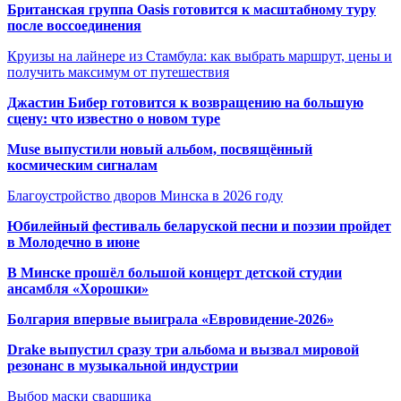
Британская группа Oasis готовится к масштабному туру
после воссоединения
Круизы на лайнере из Стамбула: как выбрать маршрут, цены и
получить максимум от путешествия
Джастин Бибер готовится к возвращению на большую
сцену: что известно о новом туре
Muse выпустили новый альбом, посвящённый
космическим сигналам
Благоустройство дворов Минска в 2026 году
Юбилейный фестиваль беларуской песни и поэзии пройдет
в Молодечно в июне
В Минске прошёл большой концерт детской студии
ансамбля «Хорошки»
Болгария впервые выиграла «Евровидение-2026»
Drake выпустил сразу три альбома и вызвал мировой
резонанс в музыкальной индустрии
Выбор маски сварщика