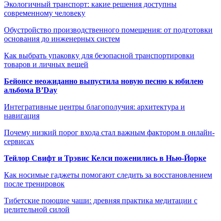
Экологичный транспорт: какие решения доступны
современному человеку
Обустройство производственного помещения: от подготовки
основания до инженерных систем
Как выбрать упаковку для безопасной транспортировки
товаров и личных вещей
Бейонсе неожиданно выпустила новую песню к юбилею
альбома B’Day
Интегративные центры благополучия: архитектура и
навигация
Почему низкий порог входа стал важным фактором в онлайн-
сервисах
Тейлор Свифт и Трэвис Келси поженились в Нью-Йорке
Как носимые гаджеты помогают следить за восстановлением
после тренировок
Тибетские поющие чаши: древняя практика медитации с
целительной силой