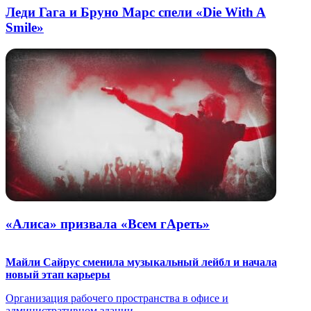
Леди Гага и Бруно Марс спели «Die With A
Smile»
«Алиса» призвала «Всем гАреть»
Майли Сайрус сменила музыкальный лейбл и начала
новый этап карьеры
Организация рабочего пространства в офисе и
административном здании