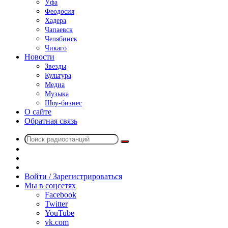
Уфа
Феодосия
Хадера
Чапаевск
Челябинск
Чикаго
Новости
Звезды
Культура
Медиа
Музыка
Шоу-бизнес
О сайте
Обратная связь
Поиск
Switch
радиостанций
skin
Sidebar
Случайное
радио
Войти / Зарегистрироваться
Мы в соцсетях
Facebook
Twitter
YouTube
vk.com