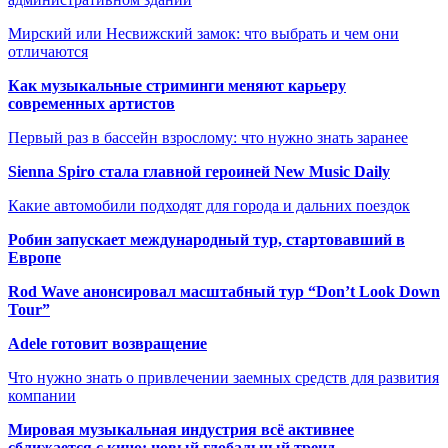
Мирский или Несвижский замок: что выбрать и чем они
отличаются
Как музыкальные стриминги меняют карьеру
современных артистов
Первый раз в бассейн взрослому: что нужно знать заранее
Sienna Spiro стала главной героиней New Music Daily
Какие автомобили подходят для города и дальних поездок
Робин запускает международный тур, стартовавший в
Европе
Rod Wave анонсировал масштабный тур “Don’t Look Down
Tour”
Adele готовит возвращение
Что нужно знать о привлечении заемных средств для развития
компании
Мировая музыкальная индустрия всё активнее
сближается с кино: новый глобальный тренд