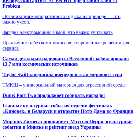
Белорусский артист ALEN HIT представил клип #1
Problem
Организация корпоративного отдыха на природе — что
важно учесть
Зарядка электромобиля зимой: что важно учитывать
Практичность без компромиссов: современные решения для
сервиса
Самая детальная радиокарта Вселенной: зафиксировано
13,7 млн космических источников
Taylor Swift завершила очередной этап мирового тура
ТМКЩ – универсальный материал для агрессивной среды
Dune: Part Two продолжает собирать награды
Главные культурные события недели: фестиваль
«Киновек» в Беларуси и открытие Нотр-Дама во Франции
Мир шоу-бизнеса: прощание с Мэттью Перри, культурные
события в Минске и рейтинг звезд Украины