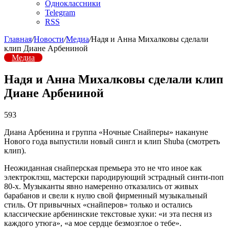
Одноклассники
Telegram
RSS
Главная
/
Новости
/
Медиа
/
Надя и Анна Михалковы сделали
клип Диане Арбениной
Медиа
Надя и Анна Михалковы сделали клип
Диане Арбениной
593
Диана Арбенина и группа «Ночные Снайперы» накануне
Нового года выпустили новый сингл и клип Shuba (смотреть
клип).
Неожиданная снайперская премьера это не что иное как
электроклэш, мастерски пародирующий эстрадный синти-поп
80-x. Музыканты явно намеренно отказались от живых
барабанов и свели к нулю свой фирменный музыкальный
стиль. От привычных «снайперов» только и остались
классические арбенинские текстовые хуки: «и эта песня из
каждого утюга», «а мое сердце безмозглое о тебе».