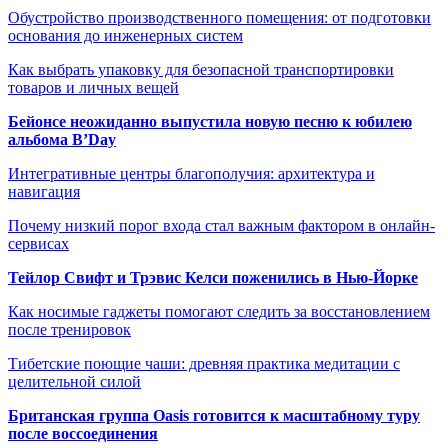
Обустройство производственного помещения: от подготовки
основания до инженерных систем
Как выбрать упаковку для безопасной транспортировки
товаров и личных вещей
Бейонсе неожиданно выпустила новую песню к юбилею
альбома B’Day
Интегративные центры благополучия: архитектура и
навигация
Почему низкий порог входа стал важным фактором в онлайн-
сервисах
Тейлор Свифт и Трэвис Келси поженились в Нью-Йорке
Как носимые гаджеты помогают следить за восстановлением
после тренировок
Тибетские поющие чаши: древняя практика медитации с
целительной силой
Британская группа Oasis готовится к масштабному туру
после воссоединения