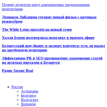
Почему родители ищут альтернативы традиционным
репетиторам
Леонардо ДиКаприо готовит новый фильм с крупным
режиссёром
The White Lotus продлён на новый сезон
Холли Берри подтвердила помолвк
у в прямом эфире
Белорусский шоу-бизнес и экспорт контента: есть ли выход
на зарубежную аудиторию
Эффективное PR и SEO продвижение:
размещение статей
на десятках порталов в Беларуси
Радио Аплюс Beat
Радио по странам
Россия
Астрахань
Белгород
Волгоград
Воронеж