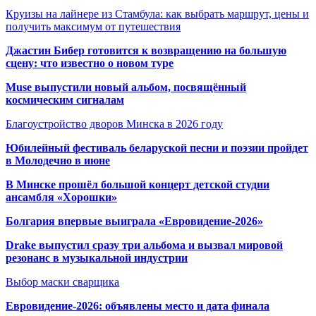
Круизы на лайнере из Стамбула: как выбрать маршрут, цены и
получить максимум от путешествия
Джастин Бибер готовится к возвращению на большую
сцену: что известно о новом туре
Muse выпустили новый альбом, посвящённый
космическим сигналам
Благоустройство дворов Минска в 2026 году
Юбилейный фестиваль беларуской песни и поэзии пройдет
в Молодечно в июне
В Минске прошёл большой концерт детской студии
ансамбля «Хорошки»
Болгария впервые выиграла «Евровидение-2026»
Drake выпустил сразу три альбома и вызвал мировой
резонанс в музыкальной индустрии
Выбор маски сварщика
Евровидение-2026: объявлены место и дата финала