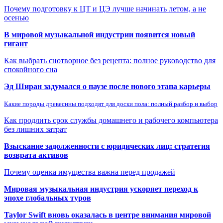
Почему подготовку к ЦТ и ЦЭ лучше начинать летом, а не
осенью
В мировой музыкальной индустрии появится новый
гигант
Как выбрать снотворное без рецепта: полное руководство для
спокойного сна
Эд Ширан задумался о паузе после нового этапа карьеры
Какие породы древесины подходят для доски пола: полный разбор и выбор
Как продлить срок службы домашнего и рабочего компьютера
без лишних затрат
Взыскание задолженности с юридических лиц: стратегия
возврата активов
Почему оценка имущества важна перед продажей
Мировая музыкальная индустрия ускоряет переход к
эпохе глобальных туров
Taylor Swift вновь оказалась в центре внимания мировой