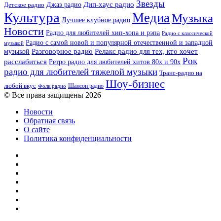
Звезды
Дип-хаус радио
Джаз радио
Детское радио
Культура
Медиа
Музыка
Лучшее клубное радио
Новости
Радио для любителей хип-хопа и рэпа
Радио с классической
Радио с самой новой и популярной отечественной и западной
музыкой
музыкой
Разговорное радио
Релакс радио для тех, кто хочет
Рок
расслабиться
Ретро радио для любителей хитов 80х и 90х
радио для любителей тяжелой музыки
Транс-радио на
Шоу-бизнес
любой вкус
Шансон радио
Фолк радио
© Все права защищены 2026
Новости
Обратная связь
О сайте
Политика конфиденциальности
Facebook
Twitter
YouTube
vk.com
Одноклассники
Telegram
RSS