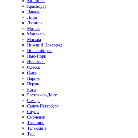
Кишинёв
Краснодар
Лаваль
Лион
Луганск
Минск
Монреаль
Москва
Нижний Новгород
Новосибирск
Нью-Йорк
Николаев
Одесса
Омск
Париж
Пермь
Рига
Ростов-на-Дону
Самара
Санкт-Петербург
Слуцк
Смоленск
Таганрог
Тель-Авив
Тула