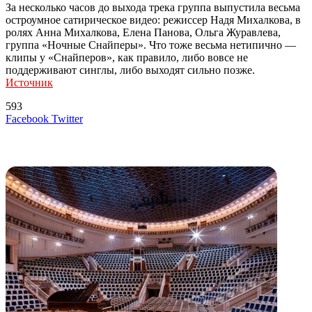
За несколько часов до выхода трека группа выпустила весьма
остроумное сатирическое видео: режиссер Надя Михалкова, в
ролях Анна Михалкова, Елена Панова, Ольга Журавлева,
группа «Ночные Снайперы». Что тоже весьма нетипично —
клипы у «Снайперов», как правило, либо вовсе не
поддерживают синглы, либо выходят сильно позже.
Источник
593
LinkedIn
Tumblr
Reddit
Вконтакте
Одноклассники
Skype
Messenger
Messenger
WhatsApp
Telegram
Viber
Line
Поделиться
Печатать
Facebook
Twitter
через
электронную
Похожие радио
почту