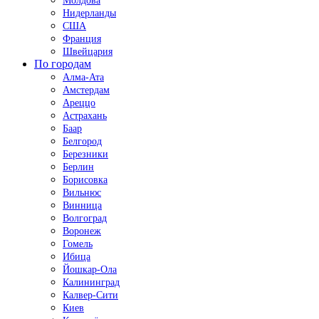
Молдова
Нидерланды
США
Франция
Швейцария
По городам
Алма-Ата
Амстердам
Ареццо
Астрахань
Баар
Белгород
Березники
Берлин
Борисовка
Вильнюс
Винница
Волгоград
Воронеж
Гомель
Ибица
Йошкар-Ола
Калининград
Калвер-Сити
Киев