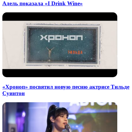
Адель показала «I Drink Wine»
«Хроноп» посвятил новую песню актрисе Тильде
Суинтон