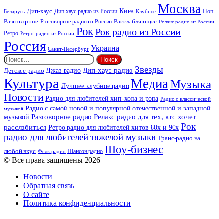
Москва
Киев
Дип-хаус
Дип-хаус радио из России
Клубное
Поп
Беларусь
Разговорное
Расслабляющее
Разговорное радио из России
Релакс радио из России
Рок
Рок радио из России
Ретро
Ретро-радио из России
Россия
Украина
Санкт-Петербург
Найти:
Звезды
Дип-хаус радио
Джаз радио
Детское радио
Культура
Медиа
Музыка
Лучшее клубное радио
Новости
Радио для любителей хип-хопа и рэпа
Радио с классической
Радио с самой новой и популярной отечественной и западной
музыкой
музыкой
Разговорное радио
Релакс радио для тех, кто хочет
Рок
расслабиться
Ретро радио для любителей хитов 80х и 90х
радио для любителей тяжелой музыки
Транс-радио на
Шоу-бизнес
любой вкус
Шансон радио
Фолк радио
© Все права защищены 2026
Новости
Обратная связь
О сайте
Политика конфиденциальности