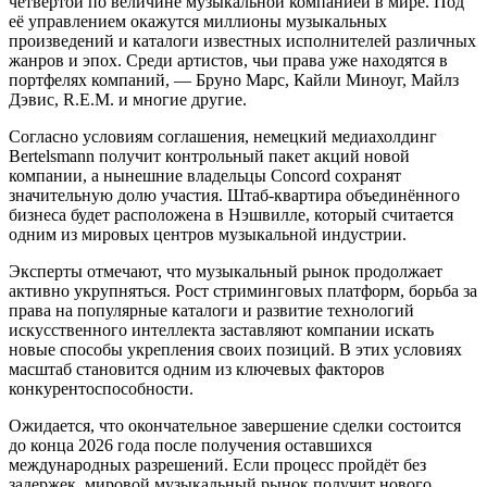
четвёртой по величине музыкальной компанией в мире. Под
её управлением окажутся миллионы музыкальных
произведений и каталоги известных исполнителей различных
жанров и эпох. Среди артистов, чьи права уже находятся в
портфелях компаний, — Бруно Марс, Кайли Миноуг, Майлз
Дэвис, R.E.M. и многие другие.
Согласно условиям соглашения, немецкий медиахолдинг
Bertelsmann получит контрольный пакет акций новой
компании, а нынешние владельцы Concord сохранят
значительную долю участия. Штаб-квартира объединённого
бизнеса будет расположена в Нэшвилле, который считается
одним из мировых центров музыкальной индустрии.
Эксперты отмечают, что музыкальный рынок продолжает
активно укрупняться. Рост стриминговых платформ, борьба за
права на популярные каталоги и развитие технологий
искусственного интеллекта заставляют компании искать
новые способы укрепления своих позиций. В этих условиях
масштаб становится одним из ключевых факторов
конкурентоспособности.
Ожидается, что окончательное завершение сделки состоится
до конца 2026 года после получения оставшихся
международных разрешений. Если процесс пройдёт без
задержек, мировой музыкальный рынок получит нового