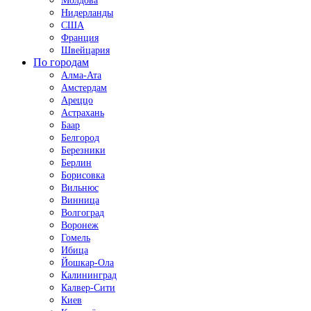
Молдова
Нидерланды
США
Франция
Швейцария
По городам
Алма-Ата
Амстердам
Ареццо
Астрахань
Баар
Белгород
Березники
Берлин
Борисовка
Вильнюс
Винница
Волгоград
Воронеж
Гомель
Ибица
Йошкар-Ола
Калининград
Калвер-Сити
Киев