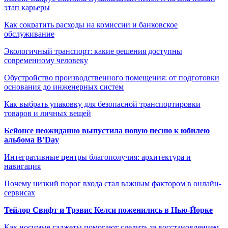
этап карьеры
Как сократить расходы на комиссии и банковское
обслуживание
Экологичный транспорт: какие решения доступны
современному человеку
Обустройство производственного помещения: от подготовки
основания до инженерных систем
Как выбрать упаковку для безопасной транспортировки
товаров и личных вещей
Бейонсе неожиданно выпустила новую песню к юбилею
альбома B’Day
Интегративные центры благополучия: архитектура и
навигация
Почему низкий порог входа стал важным фактором в онлайн-
сервисах
Тейлор Свифт и Трэвис Келси поженились в Нью-Йорке
Как носимые гаджеты помогают следить за восстановлением