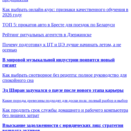
Как выбрать онлайн-курс: признаки качественного обучения в
2026 году
ТОП 5: прокатов авто в Бресте для поездок по Беларуси
Рейтинг ритуальных агентств в Дзержинске
Почему подготовку к ЦТ и ЦЭ лучше начинать летом, а не
осенью
В мировой музыкальной индустрии появится новый
гигант
Как выбрать снотворное без рецепта: полное руководство для
спокойного сна
Эд Ширан задумался о паузе после нового этапа карьеры
Какие породы древесины подходят для доски пола: полный разбор и выбор
Как продлить срок службы домашнего и рабочего компьютера
без лишних затрат
Взыскание задолженности с юридических лиц: стратегия
возврата активов