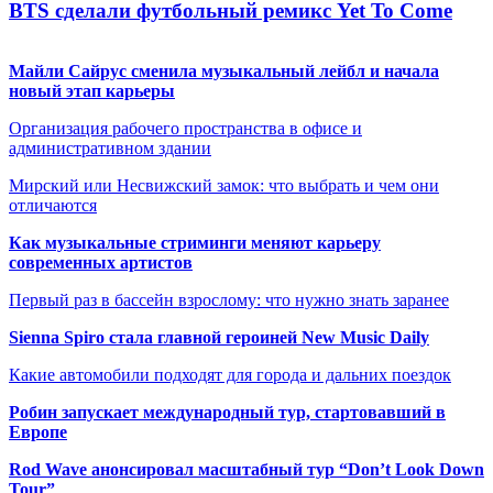
BTS сделали футбольный ремикс Yet To Come
Майли Сайрус сменила музыкальный лейбл и начала
новый этап карьеры
Организация рабочего пространства в офисе и
административном здании
Мирский или Несвижский замок: что выбрать и чем они
отличаются
Как музыкальные стриминги меняют карьеру
современных артистов
Первый раз в бассейн взрослому: что нужно знать заранее
Sienna Spiro стала главной героиней New Music Daily
Какие автомобили подходят для города и дальних поездок
Робин запускает международный тур, стартовавший в
Европе
Rod Wave анонсировал масштабный тур “Don’t Look Down
Tour”