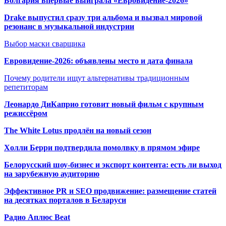
Болгария впервые выиграла «Евровидение-2026»
Drake выпустил сразу три альбома и вызвал мировой
резонанс в музыкальной индустрии
Выбор маски сварщика
Евровидение-2026: объявлены место и дата финала
Почему родители ищут альтернативы традиционным
репетиторам
Леонардо ДиКаприо готовит новый фильм с крупным
режиссёром
The White Lotus продлён на новый сезон
Холли Берри подтвердила помолвк
у в прямом эфире
Белорусский шоу-бизнес и экспорт контента: есть ли выход
на зарубежную аудиторию
Эффективное PR и SEO продвижение:
размещение статей
на десятках порталов в Беларуси
Радио Аплюс Beat