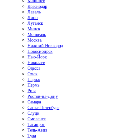
Кишинёв
Краснодар
Лаваль
Лион
Луганск
Минск
Монреаль
Москва
Нижний Новгород
Новосибирск
Нью-Йорк
Николаев
Одесса
Омск
Париж
Пермь
Рига
Ростов-на-Дону
Самара
Санкт-Петербург
Слуцк
Смоленск
Таганрог
Тель-Авив
Тула