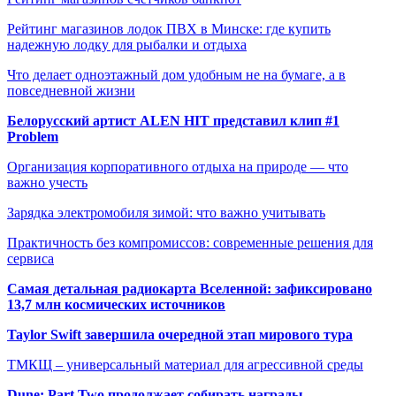
Рейтинг магазинов лодок ПВХ в Минске: где купить
надежную лодку для рыбалки и отдыха
Что делает одноэтажный дом удобным не на бумаге, а в
повседневной жизни
Белорусский артист ALEN HIT представил клип #1
Problem
Организация корпоративного отдыха на природе — что
важно учесть
Зарядка электромобиля зимой: что важно учитывать
Практичность без компромиссов: современные решения для
сервиса
Самая детальная радиокарта Вселенной: зафиксировано
13,7 млн космических источников
Taylor Swift завершила очередной этап мирового тура
ТМКЩ – универсальный материал для агрессивной среды
Dune: Part Two продолжает собирать награды