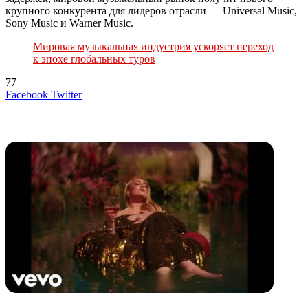
крупного конкурента для лидеров отрасли — Universal Music,
Sony Music и Warner Music.
Мировая музыкальная индустрия ускоряет переход
к эпохе глобальных туров
77
LinkedIn
Tumblr
Reddit
Вконтакте
Одноклассники
Skype
Messenger
Messenger
WhatsApp
Telegram
Viber
Line
Поделиться
Печатать
Facebook
Twitter
через
электронную
Похожие радио
почту