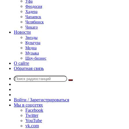
Уфа
Феодосия
Хадера
Чапаевск
Челябинск
Чикаго
Новости
Звезды
Культура
Медиа
Музыка
Шоу-бизнес
О сайте
Обратная связь
Поиск
Switch
радиостанций
skin
Sidebar
Случайное
радио
Войти / Зарегистрироваться
Мы в соцсетях
Facebook
Twitter
YouTube
vk.com