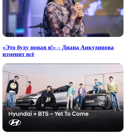
«Это буду новая я!» – Диана Анкудинова
изменит всё