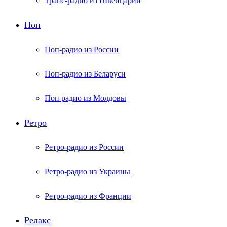
Транс-радио из Швейцарии
Поп
Поп-радио из России
Поп-радио из Беларуси
Поп радио из Молдовы
Ретро
Ретро-радио из России
Ретро-радио из Украины
Ретро-радио из Франции
Релакс