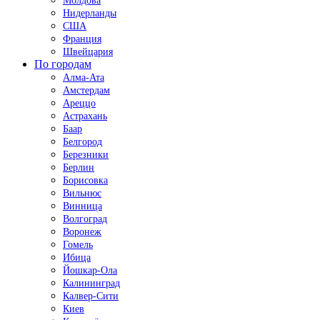
Молдова
Нидерланды
США
Франция
Швейцария
По городам
Алма-Ата
Амстердам
Ареццо
Астрахань
Баар
Белгород
Березники
Берлин
Борисовка
Вильнюс
Винница
Волгоград
Воронеж
Гомель
Ибица
Йошкар-Ола
Калининград
Калвер-Сити
Киев