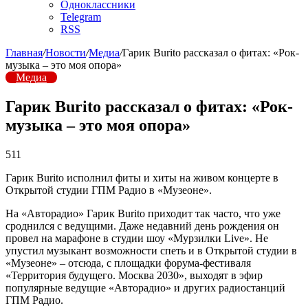
Одноклассники
Telegram
RSS
Главная
/
Новости
/
Медиа
/
Гарик Burito рассказал о фитах: «Рок-
музыка – это моя опора»
Медиа
Гарик Burito рассказал о фитах: «Рок-
музыка – это моя опора»
511
Гарик Burito исполнил фиты и хиты на живом концерте в
Открытой студии ГПМ Радио в «Музеоне».
На «Авторадио» Гарик Burito приходит так часто, что уже
сроднился с ведущими. Даже недавний день рождения он
провел на марафоне в студии шоу «Мурзилки Live». Не
упустил музыкант возможности спеть и в Открытой студии в
«Музеоне» – отсюда, с площадки форума-фестиваля
«Территория будущего. Москва 2030», выходят в эфир
популярные ведущие «Авторадио» и других радиостанций
ГПМ Радио.