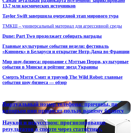
Самая детальная радиокарта Вселенной: зафиксировано
13,7 млн космических источников
Taylor Swift завершила очередной этап мирового тура
ТМКЩ – универсальный материал для агрессивной среды
Dune: Part Two продолжает собирать награды
Главные культурные события недели: фестиваль
«Киновек» в Беларуси и открытие Нотр-Дама во Франции
Мир шоу-бизнеса: прощание с Мэттью Перри, культурные
события в Минске и рейтинг звезд Украины
Смерть Мэгги Смит и триумф The Wild Robot: главные
события шоу-бизнеса — обзор
Популярные радиостанции
Виртуальный
Виртуальный номер телефона: причины, по
номер
которым они приносят пользу вашему бизнесу
телефона:
причины,
Наукой
Наукой и искусством: прогнозирование
по
и
результатов в спорте через статистику,
которым
искусством: