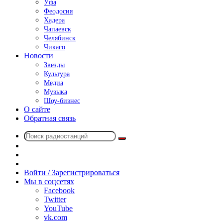
Уфа
Феодосия
Хадера
Чапаевск
Челябинск
Чикаго
Новости
Звезды
Культура
Медиа
Музыка
Шоу-бизнес
О сайте
Обратная связь
Поиск
Switch
радиостанций
skin
Sidebar
Случайное
радио
Войти / Зарегистрироваться
Мы в соцсетях
Facebook
Twitter
YouTube
vk.com