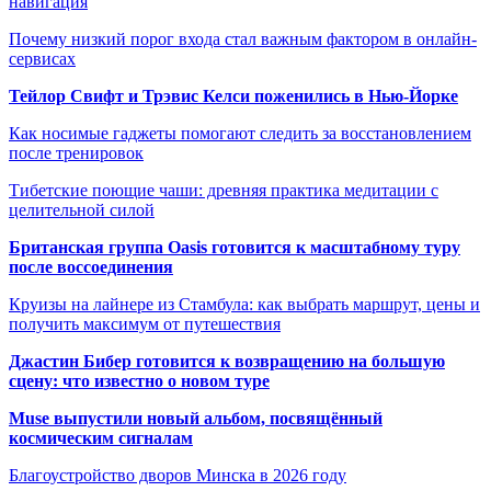
навигация
Почему низкий порог входа стал важным фактором в онлайн-
сервисах
Тейлор Свифт и Трэвис Келси поженились в Нью-Йорке
Как носимые гаджеты помогают следить за восстановлением
после тренировок
Тибетские поющие чаши: древняя практика медитации с
целительной силой
Британская группа Oasis готовится к масштабному туру
после воссоединения
Круизы на лайнере из Стамбула: как выбрать маршрут, цены и
получить максимум от путешествия
Джастин Бибер готовится к возвращению на большую
сцену: что известно о новом туре
Muse выпустили новый альбом, посвящённый
космическим сигналам
Благоустройство дворов Минска в 2026 году