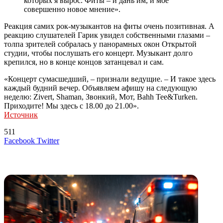
которых я вырос. Фиты – и дань им, и мое
совершенно новое мнение».
Реакция самих рок-музыкантов на фиты очень позитивная. А
реакцию слушателей Гарик увидел собственными глазами –
толпа зрителей собралась у панорамных окон Открытой
студии, чтобы послушать его концерт. Музыкант долго
крепился, но в конце концов затанцевал и сам.
«Концерт сумасшедший, – признали ведущие. – И такое здесь
каждый будний вечер. Объявляем афишу на следующую
неделю: Zivert, Shaman, Звонкий, Мот, Bahh Tee&Turken.
Приходите! Мы здесь с 18.00 до 21.00».
Источник
511
LinkedIn
Tumblr
Reddit
Вконтакте
Одноклассники
Skype
Messenger
Messenger
WhatsApp
Telegram
Viber
Line
Поделиться
Печатать
Facebook
Twitter
через
электронную
Похожие радио
почту