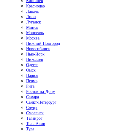
Кишинёв
Краснодар
Лаваль
Лион
Луганск
Минск
Монреаль
Москва
Нижний Новгород
Новосибирск
Нью-Йорк
Николаев
Одесса
Омск
Париж
Пермь
Рига
Ростов-на-Дону
Самара
Санкт-Петербург
Слуцк
Смоленск
Таганрог
Тель-Авив
Тула