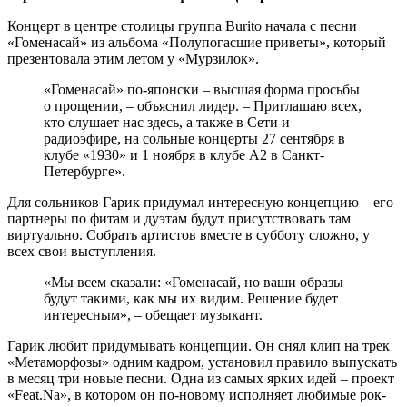
Концерт в центре столицы группа Burito начала с песни
«Гоменасай» из альбома «Полупогасшие приветы», который
презентовала этим летом у «Мурзилок».
«Гоменасай» по-японски – высшая форма просьбы
о прощении, – объяснил лидер. – Приглашаю всех,
кто слушает нас здесь, а также в Сети и
радиоэфире, на сольные концерты 27 сентября в
клубе «1930» и 1 ноября в клубе А2 в Санкт-
Петербурге».
Для сольников Гарик придумал интересную концепцию – его
партнеры по фитам и дуэтам будут присутствовать там
виртуально. Собрать артистов вместе в субботу сложно, у
всех свои выступления.
«Мы всем сказали: «Гоменасай, но ваши образы
будут такими, как мы их видим. Решение будет
интересным», – обещает музыкант.
Гарик любит придумывать концепции. Он снял клип на трек
«Метаморфозы» одним кадром, установил правило выпускать
в месяц три новые песни. Одна из самых ярких идей – проект
«Feat.Na», в котором он по-новому исполняет любимые рок-