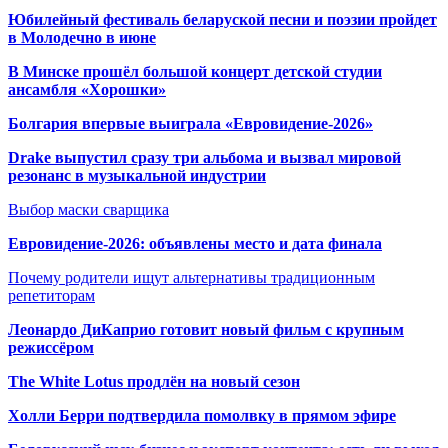
Юбилейный фестиваль беларуской песни и поэзии пройдет
в Молодечно в июне
В Минске прошёл большой концерт детской студии
ансамбля «Хорошки»
Болгария впервые выиграла «Евровидение-2026»
Drake выпустил сразу три альбома и вызвал мировой
резонанс в музыкальной индустрии
Выбор маски сварщика
Евровидение-2026: объявлены место и дата финала
Почему родители ищут альтернативы традиционным
репетиторам
Леонардо ДиКаприо готовит новый фильм с крупным
режиссёром
The White Lotus продлён на новый сезон
Холли Берри подтвердила помолвк
у в прямом эфире