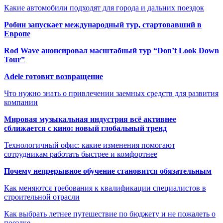
Какие автомобили подходят для города и дальних поездок
Робин запускает международный тур, стартовавший в
Европе
Rod Wave анонсировал масштабный тур “Don’t Look Down
Tour”
Adele готовит возвращение
Что нужно знать о привлечении заемных средств для развития
компании
Мировая музыкальная индустрия всё активнее
сближается с кино: новый глобальный тренд
Технологичный офис: какие изменения помогают
сотрудникам работать быстрее и комфортнее
Почему непрерывное обучение становится обязательным
Как меняются требования к квалификации специалистов в
строительной отрасли
Как выбрать летнее путешествие по бюджету и не пожалеть о
поездке