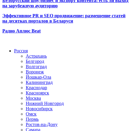
Белорусский шоу-бизнес и экспорт контента: есть ли выход
на зарубежную аудиторию
Эффективное PR и SEO продвижение:
размещение статей
на десятках порталов в Беларуси
Радио Аплюс Beat
Радио по странам
Россия
Астрахань
Белгород
Волгоград
Воронеж
Йошкар-Ола
Калининград
Краснодар
Красноярск
Москва
Нижний Новгород
Новосибирск
Омск
Пермь
Ростов-на-Дону
Самара