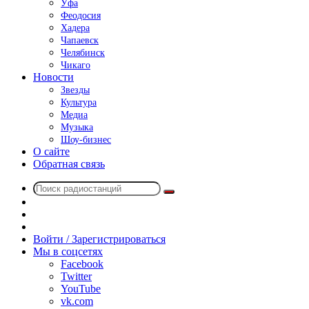
Уфа
Феодосия
Хадера
Чапаевск
Челябинск
Чикаго
Новости
Звезды
Культура
Медиа
Музыка
Шоу-бизнес
О сайте
Обратная связь
Поиск
Switch
радиостанций
skin
Sidebar
Случайное
радио
Войти / Зарегистрироваться
Мы в соцсетях
Facebook
Twitter
YouTube
vk.com