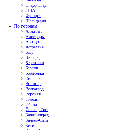
Молдова
Нидерланды
США
Франция
Швейцария
По городам
Алма-Ата
Амстердам
Ареццо
Астрахань
Баар
Белгород
Березники
Берлин
Борисовка
Вильнюс
Винница
Волгоград
Воронеж
Гомель
Ибица
Йошкар-Ола
Калининград
Калвер-Сити
Киев