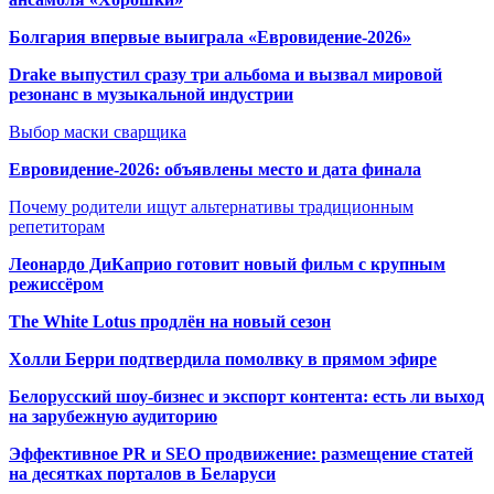
Болгария впервые выиграла «Евровидение-2026»
Drake выпустил сразу три альбома и вызвал мировой
резонанс в музыкальной индустрии
Выбор маски сварщика
Евровидение-2026: объявлены место и дата финала
Почему родители ищут альтернативы традиционным
репетиторам
Леонардо ДиКаприо готовит новый фильм с крупным
режиссёром
The White Lotus продлён на новый сезон
Холли Берри подтвердила помолвк
у в прямом эфире
Белорусский шоу-бизнес и экспорт контента: есть ли выход
на зарубежную аудиторию
Эффективное PR и SEO продвижение:
размещение статей
на десятках порталов в Беларуси