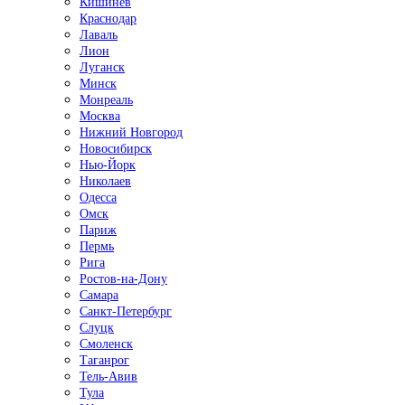
Кишинёв
Краснодар
Лаваль
Лион
Луганск
Минск
Монреаль
Москва
Нижний Новгород
Новосибирск
Нью-Йорк
Николаев
Одесса
Омск
Париж
Пермь
Рига
Ростов-на-Дону
Самара
Санкт-Петербург
Слуцк
Смоленск
Таганрог
Тель-Авив
Тула