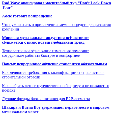
Rod Wave анонсировал масштабный тур “Don’t Look Down
Tour”
Adele готовит возвращение
Что нужно знать о привлечении заемных средств для развития
компании
Мировая музыкальная индустрия всё активнее
сближается с кино: новый глобальный тренд
Технологичный офис: какие изменения помогают
сотрудникам работать быстрее и комфортнее
Почему непрерывное обучение становится обязательным
Как меняются требования к квалификации специалистов в
строительной отрасли
Как выбрать летнее путешествие по бюджету и не пожалеть о
поездке
Лучшие бренды блоков питания для B2B-сегмента
Шакира и Burna Boy удерживают первое место в мировом
музыкальном чарте