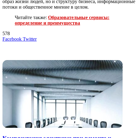
образ жизни людей, но и структуру бизнеса, информационные
потоки и общественное мнение в целом.
Читайте также:
Образовательные сервисы:
определение и преимущества
578
LinkedIn
Tumblr
Reddit
Вконтакте
Одноклассники
Skype
Messenger
Messenger
WhatsApp
Telegram
Viber
Line
Поделиться
Печатать
Facebook
Twitter
через
электронную
Похожие радио
почту