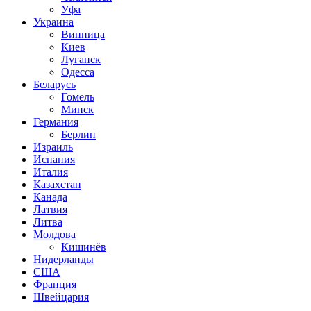
Уфа
Украина
Винница
Киев
Луганск
Одесса
Беларусь
Гомель
Минск
Германия
Берлин
Израиль
Испания
Италия
Казахстан
Канада
Латвия
Литва
Молдова
Кишинёв
Нидерланды
США
Франция
Швейцария