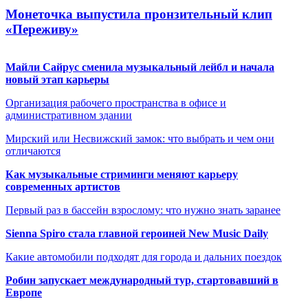
Монеточка выпустила пронзительный клип
«Переживу»
Майли Сайрус сменила музыкальный лейбл и начала
новый этап карьеры
Организация рабочего пространства в офисе и
административном здании
Мирский или Несвижский замок: что выбрать и чем они
отличаются
Как музыкальные стриминги меняют карьеру
современных артистов
Первый раз в бассейн взрослому: что нужно знать заранее
Sienna Spiro стала главной героиней New Music Daily
Какие автомобили подходят для города и дальних поездок
Робин запускает международный тур, стартовавший в
Европе