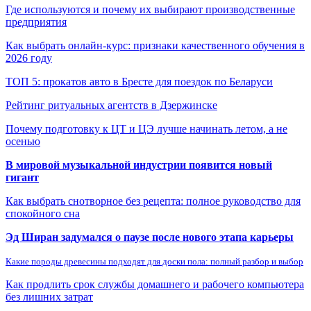
Где используются и почему их выбирают производственные
предприятия
Как выбрать онлайн-курс: признаки качественного обучения в
2026 году
ТОП 5: прокатов авто в Бресте для поездок по Беларуси
Рейтинг ритуальных агентств в Дзержинске
Почему подготовку к ЦТ и ЦЭ лучше начинать летом, а не
осенью
В мировой музыкальной индустрии появится новый
гигант
Как выбрать снотворное без рецепта: полное руководство для
спокойного сна
Эд Ширан задумался о паузе после нового этапа карьеры
Какие породы древесины подходят для доски пола: полный разбор и выбор
Как продлить срок службы домашнего и рабочего компьютера
без лишних затрат