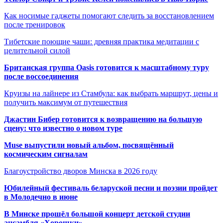
Как носимые гаджеты помогают следить за восстановлением
после тренировок
Тибетские поющие чаши: древняя практика медитации с
целительной силой
Британская группа Oasis готовится к масштабному туру
после воссоединения
Круизы на лайнере из Стамбула: как выбрать маршрут, цены и
получить максимум от путешествия
Джастин Бибер готовится к возвращению на большую
сцену: что известно о новом туре
Muse выпустили новый альбом, посвящённый
космическим сигналам
Благоустройство дворов Минска в 2026 году
Юбилейный фестиваль беларуской песни и поэзии пройдет
в Молодечно в июне
В Минске прошёл большой концерт детской студии
ансамбля «Хорошки»