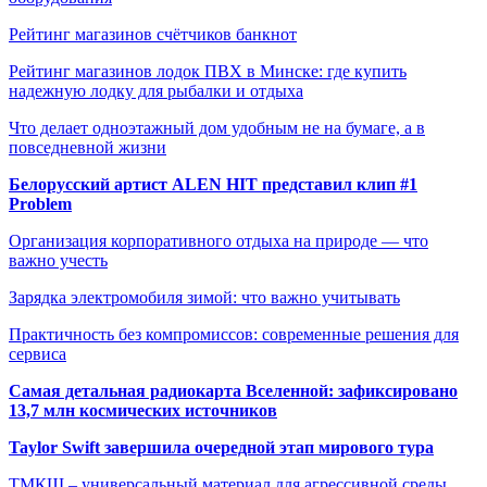
Рейтинг магазинов счётчиков банкнот
Рейтинг магазинов лодок ПВХ в Минске: где купить
надежную лодку для рыбалки и отдыха
Что делает одноэтажный дом удобным не на бумаге, а в
повседневной жизни
Белорусский артист ALEN HIT представил клип #1
Problem
Организация корпоративного отдыха на природе — что
важно учесть
Зарядка электромобиля зимой: что важно учитывать
Практичность без компромиссов: современные решения для
сервиса
Самая детальная радиокарта Вселенной: зафиксировано
13,7 млн космических источников
Taylor Swift завершила очередной этап мирового тура
ТМКЩ – универсальный материал для агрессивной среды