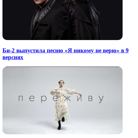
Би-2 выпустила песню «Я никому не верю» в 9
версиях