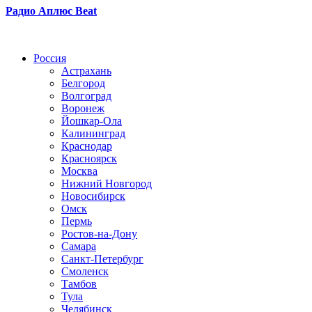
Радио Аплюс Beat
Радио по странам
Россия
Астрахань
Белгород
Волгоград
Воронеж
Йошкар-Ола
Калининград
Краснодар
Красноярск
Москва
Нижний Новгород
Новосибирск
Омск
Пермь
Ростов-на-Дону
Самара
Санкт-Петербург
Смоленск
Тамбов
Тула
Челябинск