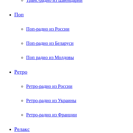
Транс-радио из Швейцарии
Поп
Поп-радио из России
Поп-радио из Беларуси
Поп радио из Молдовы
Ретро
Ретро-радио из России
Ретро-радио из Украины
Ретро-радио из Франции
Релакс