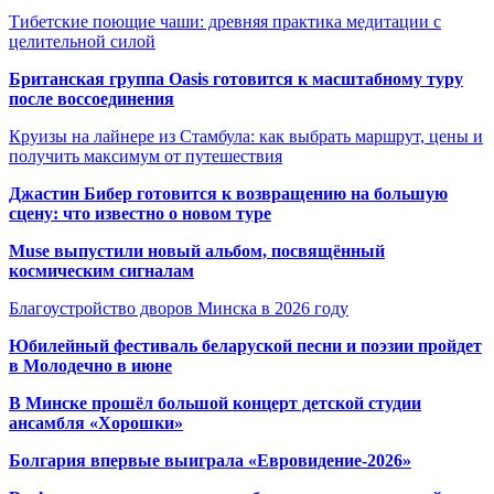
Тибетские поющие чаши: древняя практика медитации с
целительной силой
Британская группа Oasis готовится к масштабному туру
после воссоединения
Круизы на лайнере из Стамбула: как выбрать маршрут, цены и
получить максимум от путешествия
Джастин Бибер готовится к возвращению на большую
сцену: что известно о новом туре
Muse выпустили новый альбом, посвящённый
космическим сигналам
Благоустройство дворов Минска в 2026 году
Юбилейный фестиваль беларуской песни и поэзии пройдет
в Молодечно в июне
В Минске прошёл большой концерт детской студии
ансамбля «Хорошки»
Болгария впервые выиграла «Евровидение-2026»