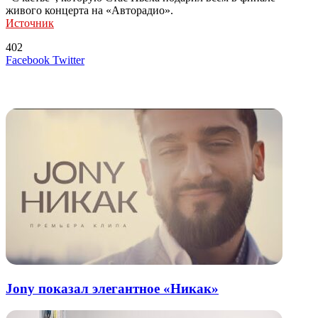
живого концерта на «Авторадио».
Источник
402
LinkedIn
Tumblr
Reddit
Вконтакте
Одноклассники
Skype
Messenger
Messenger
WhatsApp
Telegram
Viber
Line
Поделиться
Печатать
Facebook
Twitter
через
электронную
Похожие радио
почту
Jony показал элегантное «Никак»