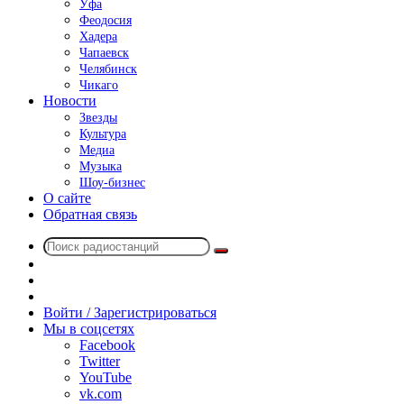
Уфа
Феодосия
Хадера
Чапаевск
Челябинск
Чикаго
Новости
Звезды
Культура
Медиа
Музыка
Шоу-бизнес
О сайте
Обратная связь
Поиск
Switch
радиостанций
skin
Sidebar
Случайное
радио
Войти / Зарегистрироваться
Мы в соцсетях
Facebook
Twitter
YouTube
vk.com