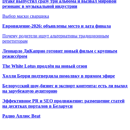
Drake выпустил сразу три альбома и вызвал мировой
резонанс в музыкальной индустрии
Выбор маски сварщика
Евровидение-2026: объявлены место и дата финала
Почему родители ищут альтернативы традиционным
репетиторам
Леонардо ДиКаприо готовит новый фильм с крупным
режиссёром
The White Lotus продлён на новый сезон
Холли Берри подтвердила помолвк
у в прямом эфире
Белорусский шоу-бизнес и экспорт контента: есть ли выход
на зарубежную аудиторию
Эффективное PR и SEO продвижение:
размещение статей
на десятках порталов в Беларуси
Радио Аплюс Beat
Радио по странам