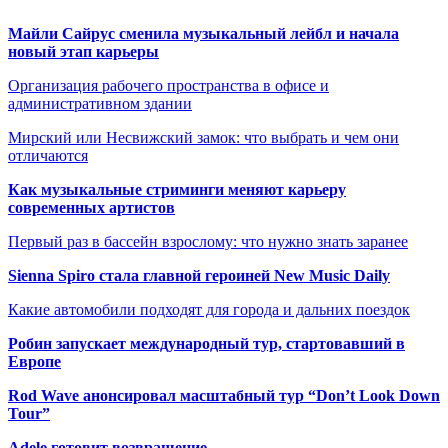
Майли Сайрус сменила музыкальный лейбл и начала
новый этап карьеры
Организация рабочего пространства в офисе и
административном здании
Мирский или Несвижский замок: что выбрать и чем они
отличаются
Как музыкальные стриминги меняют карьеру
современных артистов
Первый раз в бассейн взрослому: что нужно знать заранее
Sienna Spiro стала главной героиней New Music Daily
Какие автомобили подходят для города и дальних поездок
Робин запускает международный тур, стартовавший в
Европе
Rod Wave анонсировал масштабный тур “Don’t Look Down
Tour”
Adele готовит возвращение