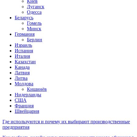
Киев
Луганск
Одесса
Беларусь
Гомель
Минск
Германия
Берлин
Израиль
Испания
Италия
Казахстан
Канада
Латвия
Литва
Молдова
Кишинёв
Нидерланды
США
Франция
Швейцария
Где используются и почему их выбирают производственные
предприятия