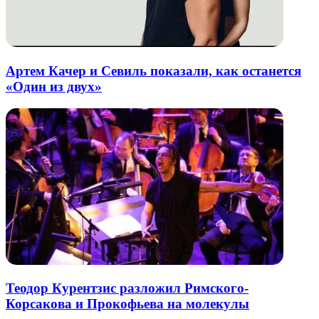
Артем Качер и Севиль показали, как останется
«Один из двух»
Теодор Курентзис разложил Римского-
Корсакова и Прокофьева на молекулы