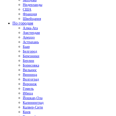
Молдова
Нидерланды
США
Франция
Швейцария
По городам
Алма-Ата
Амстердам
Ареццо
Астрахань
Баар
Белгород
Березники
Берлин
Борисовка
Вильнюс
Винница
Волгоград
Воронеж
Гомель
Ибица
Йошкар-Ола
Калининград
Калвер-Сити
Киев