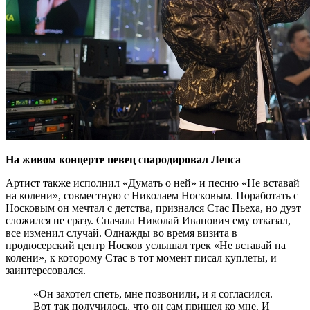
На живом концерте певец спародировал Лепса
Артист также исполнил «Думать о ней» и песню «Не вставай
на колени», совместную с Николаем Носковым. Поработать с
Носковым он мечтал с детства, признался Стас Пьеха, но дуэт
сложился не сразу. Сначала Николай Иванович ему отказал,
все изменил случай. Однажды во время визита в
продюсерский центр Носков услышал трек «Не вставай на
колени», к которому Стас в тот момент писал куплеты, и
заинтересовался.
«Он захотел спеть, мне позвонили, и я согласился.
Вот так получилось, что он сам пришел ко мне. И