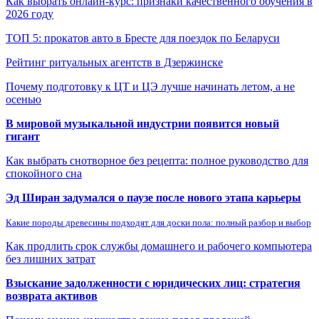
Как выбрать онлайн-курс: признаки качественного обучения в
2026 году
ТОП 5: прокатов авто в Бресте для поездок по Беларуси
Рейтинг ритуальных агентств в Дзержинске
Почему подготовку к ЦТ и ЦЭ лучше начинать летом, а не
осенью
В мировой музыкальной индустрии появится новый
гигант
Как выбрать снотворное без рецепта: полное руководство для
спокойного сна
Эд Ширан задумался о паузе после нового этапа карьеры
Какие породы древесины подходят для доски пола: полный разбор и выбор
Как продлить срок службы домашнего и рабочего компьютера
без лишних затрат
Взыскание задолженности с юридических лиц: стратегия
возврата активов