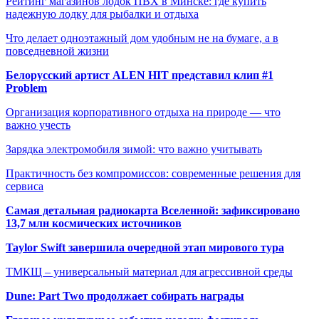
Рейтинг магазинов лодок ПВХ в Минске: где купить
надежную лодку для рыбалки и отдыха
Что делает одноэтажный дом удобным не на бумаге, а в
повседневной жизни
Белорусский артист ALEN HIT представил клип #1
Problem
Организация корпоративного отдыха на природе — что
важно учесть
Зарядка электромобиля зимой: что важно учитывать
Практичность без компромиссов: современные решения для
сервиса
Самая детальная радиокарта Вселенной: зафиксировано
13,7 млн космических источников
Taylor Swift завершила очередной этап мирового тура
ТМКЩ – универсальный материал для агрессивной среды
Dune: Part Two продолжает собирать награды