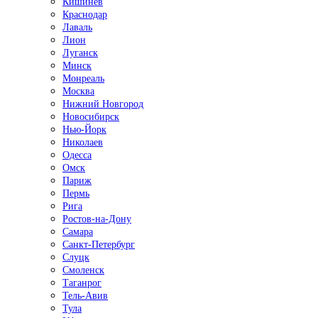
Кишинёв
Краснодар
Лаваль
Лион
Луганск
Минск
Монреаль
Москва
Нижний Новгород
Новосибирск
Нью-Йорк
Николаев
Одесса
Омск
Париж
Пермь
Рига
Ростов-на-Дону
Самара
Санкт-Петербург
Слуцк
Смоленск
Таганрог
Тель-Авив
Тула