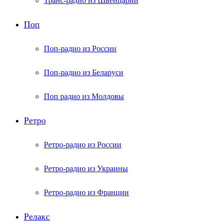
Транс-радио из Швейцарии
Поп
Поп-радио из России
Поп-радио из Беларуси
Поп радио из Молдовы
Ретро
Ретро-радио из России
Ретро-радио из Украины
Ретро-радио из Франции
Релакс