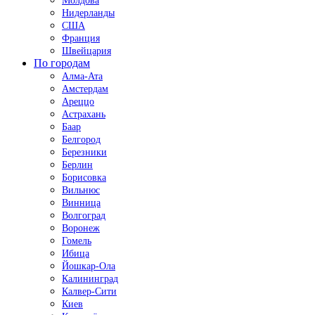
Молдова
Нидерланды
США
Франция
Швейцария
По городам
Алма-Ата
Амстердам
Ареццо
Астрахань
Баар
Белгород
Березники
Берлин
Борисовка
Вильнюс
Винница
Волгоград
Воронеж
Гомель
Ибица
Йошкар-Ола
Калининград
Калвер-Сити
Киев