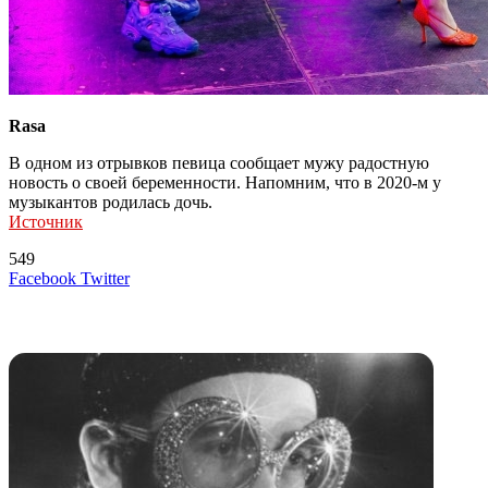
Rasa
В одном из отрывков певица сообщает мужу радостную
новость о своей беременности. Напомним, что в 2020-м у
музыкантов родилась дочь.
Источник
549
LinkedIn
Tumblr
Reddit
Вконтакте
Одноклассники
Skype
Messenger
Messenger
WhatsApp
Telegram
Viber
Line
Поделиться
Печатать
Facebook
Twitter
через
электронную
Похожие радио
почту