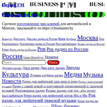
Бизнес
Бизнес FM
FM
Радио
Радио Аплюс Beat
Аплюс
Beat
Срочное
изготовление чип ключей
для автомобилей в
Минске, заказывайте на https://chasmaster.by
Москва
Киев
Дип-хаус
Дип-хаус радио из России
Клубное
Поп
Беларусь
Разговорное
Расслабляющее
Разговорное радио из России
Релакс радио из России
Рок
Рок радио из России
Ретро
Ретро-радио из России
Россия
Украина
Санкт-Петербург
Найти:
Звезды
Дип-хаус радио
Джаз радио
Детское радио
Культура
Медиа
Музыка
Лучшее клубное радио
Новости
Радио для любителей хип-хопа и рэпа
Радио с классической
Радио с самой новой и популярной отечественной и западной
музыкой
музыкой
Разговорное радио
Релакс радио для тех, кто хочет
Рок
расслабиться
Ретро радио для любителей хитов 80х и 90х
радио для любителей тяжелой музыки
Транс-радио на
Шоу-бизнес