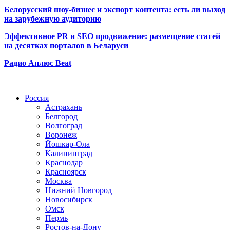
Белорусский шоу-бизнес и экспорт контента: есть ли выход
на зарубежную аудиторию
Эффективное PR и SEO продвижение:
размещение статей
на десятках порталов в Беларуси
Радио Аплюс Beat
Радио по странам
Россия
Астрахань
Белгород
Волгоград
Воронеж
Йошкар-Ола
Калининград
Краснодар
Красноярск
Москва
Нижний Новгород
Новосибирск
Омск
Пермь
Ростов-на-Дону