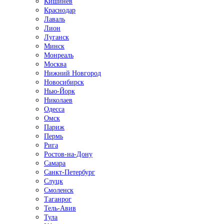
Кишинёв
Краснодар
Лаваль
Лион
Луганск
Минск
Монреаль
Москва
Нижний Новгород
Новосибирск
Нью-Йорк
Николаев
Одесса
Омск
Париж
Пермь
Рига
Ростов-на-Дону
Самара
Санкт-Петербург
Слуцк
Смоленск
Таганрог
Тель-Авив
Тула