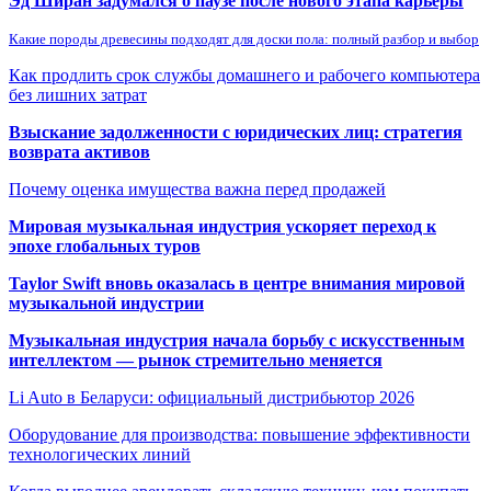
Эд Ширан задумался о паузе после нового этапа карьеры
Какие породы древесины подходят для доски пола: полный разбор и выбор
Как продлить срок службы домашнего и рабочего компьютера
без лишних затрат
Взыскание задолженности с юридических лиц: стратегия
возврата активов
Почему оценка имущества важна перед продажей
Мировая музыкальная индустрия ускоряет переход к
эпохе глобальных туров
Taylor Swift вновь оказалась в центре внимания мировой
музыкальной индустрии
Музыкальная индустрия начала борьбу с искусственным
интеллектом — рынок стремительно меняется
Li Auto в Беларуси: официальный дистрибьютор 2026
Оборудование для производства: повышение эффективности
технологических линий