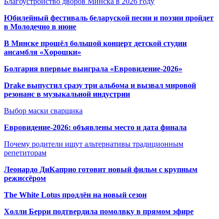
Благоустройство дворов Минска в 2026 году
Юбилейный фестиваль беларуской песни и поэзии пройдет
в Молодечно в июне
В Минске прошёл большой концерт детской студии
ансамбля «Хорошки»
Болгария впервые выиграла «Евровидение-2026»
Drake выпустил сразу три альбома и вызвал мировой
резонанс в музыкальной индустрии
Выбор маски сварщика
Евровидение-2026: объявлены место и дата финала
Почему родители ищут альтернативы традиционным
репетиторам
Леонардо ДиКаприо готовит новый фильм с крупным
режиссёром
The White Lotus продлён на новый сезон
Холли Берри подтвердила помолвк
у в прямом эфире