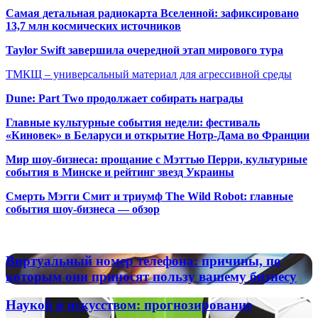
Самая детальная радиокарта Вселенной: зафиксировано
13,7 млн космических источников
Taylor Swift завершила очередной этап мирового тура
ТМКЩ – универсальный материал для агрессивной среды
Dune: Part Two продолжает собирать награды
Главные культурные события недели: фестиваль
«Киновек» в Беларуси и открытие Нотр-Дама во Франции
Мир шоу-бизнеса: прощание с Мэттью Перри, культурные
события в Минске и рейтинг звезд Украины
Смерть Мэгги Смит и триумф The Wild Robot: главные
события шоу-бизнеса — обзор
Популярные радиостанции
Виртуальный
Виртуальный номер телефона: причины, по
номер
которым они приносят пользу вашему бизнесу
телефона:
причины,
Наукой
Наукой и искусством: прогнозирование
по
и