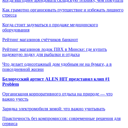
Когда выгоднее арендовать складскую технику, чем покупать
Как грамотно организовать путешествие и избежать лишнего
стресса
Когда стоит задуматься о продаже медицинского
оборудования
Рейтинг магазинов счётчиков банкнот
Рейтинг магазинов лодок ПВХ в Минске: где купить
надежную лодку для рыбалки и отдыха
Что делает одноэтажный дом удобным не на бумаге, а в
повседневной жизни
Белорусский артист ALEN HIT представил клип #1
Problem
Организация корпоративного отдыха на природе — что
важно учесть
Зарядка электромобиля зимой: что важно учитывать
Практичность без компромиссов: современные решения для
сервиса