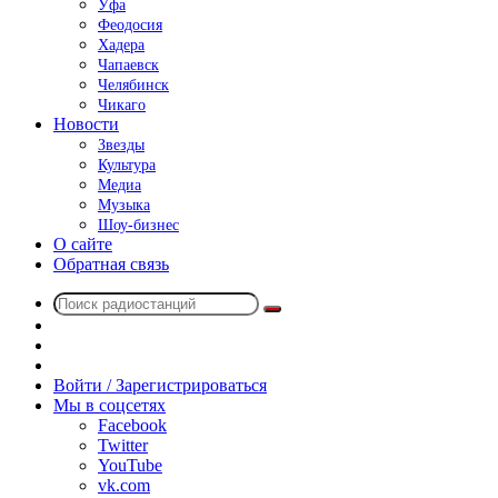
Уфа
Феодосия
Хадера
Чапаевск
Челябинск
Чикаго
Новости
Звезды
Культура
Медиа
Музыка
Шоу-бизнес
О сайте
Обратная связь
Поиск
Switch
радиостанций
skin
Sidebar
Случайное
радио
Войти / Зарегистрироваться
Мы в соцсетях
Facebook
Twitter
YouTube
vk.com