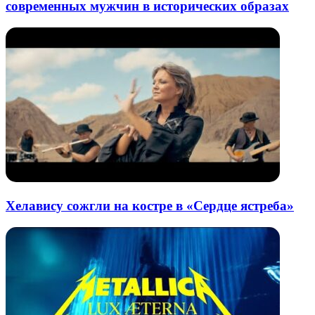
современных мужчин в исторических образах
Хелавису сожгли на костре в «Сердце ястреба»