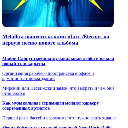
Metallica выпустила клип «Lux Æterna» на
первую песню нового альбома
Майли Сайрус сменила музыкальный лейбл и начала
новый этап карьеры
Организация рабочего пространства в офисе и
административном здании
Мирский или Несвижский замок: что выбрать и чем они
отличаются
Как музыкальные стриминги меняют карьеру
современных артистов
Первый раз в бассейн взрослому: что нужно знать заранее
Sienna Spiro стала главной героиней New Music Daily