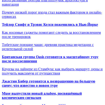
Интегративные центры благополучия: архитектура и
навигация
Почему низкий порог входа стал важным фактором в онлайн-
сервисах
Тейлор Свифт и Трэвис Келси поженились в Нью-Йорке
Как носимые гаджеты помогают следить за восстановлением
после тренировок
Тибетские поющие чаши: древняя практика медитации с
целительной силой
Британская группа Oasis готовится к масштабному туру
после воссоединения
Круизы на лайнере из Стамбула: как выбрать маршрут, цены и
получить максимум от путешествия
Джастин Бибер готовится к возвращению на большую
сцену: что известно о новом туре
Muse выпустили новый альбом, посвящённый
космическим сигналам