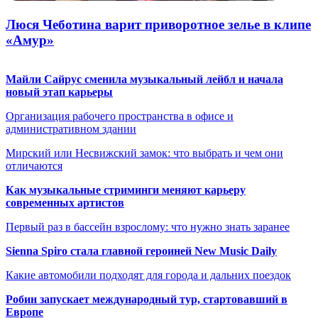
Люся Чеботина варит приворотное зелье в клипе
«Амур»
Майли Сайрус сменила музыкальный лейбл и начала
новый этап карьеры
Организация рабочего пространства в офисе и
административном здании
Мирский или Несвижский замок: что выбрать и чем они
отличаются
Как музыкальные стриминги меняют карьеру
современных артистов
Первый раз в бассейн взрослому: что нужно знать заранее
Sienna Spiro стала главной героиней New Music Daily
Какие автомобили подходят для города и дальних поездок
Робин запускает международный тур, стартовавший в
Европе