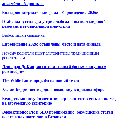
ансамбля «Хорошки»
Болгария впервые выиграла «Евровидение-2026»
Drake выпустил сразу три альбома и вызвал мировой
резонанс в музыкальной индустрии
Выбор маски сварщика
Евровидение-2026: объявлены место и дата финала
Почему родители ищут альтернативы традиционным
репетиторам
Леонардо ДиКаприо готовит новый фильм с крупным
режиссёром
The White Lotus продлён на новый сезон
Холли Берри подтвердила помолвк
у в прямом эфире
Белорусский шоу-бизнес и экспорт контента: есть ли выход
на зарубежную аудиторию
Эффективное PR и SEO продвижение:
размещение статей
на десятках порталов в Беларуси