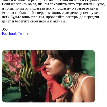
Если же запись была, шансы сохранить авто стремятся к нулю,
и тогда придется подавать иск к продавцу о возврате денег
(что часто бывает бесперспективно, если денег у него уже
нет). Будьте внимательны, проверяйте реестры до передачи
денег и берегите свои нервы и активы.
365
LinkedIn
Tumblr
Reddit
Вконтакте
Одноклассники
Skype
Messenger
Messenger
WhatsApp
Telegram
Viber
Line
Поделиться
Печатать
Facebook
Twitter
через
электронную
Похожие радио
почту