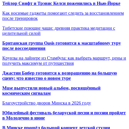
Тейлор Свифт и Трэвис Келси поженились в Нью-Йорке
Как носимые гаджеты помогают следить за восстановлением
после тренировок
Тибетские поющие чаши: древняя практика медитации с
целительной силой
Британская группа Oasis готовится к масштабному туру
после воссоединения
Круизы на лайнере из Стамбула: как выбрать маршрут, цены и
получить максимум от путешествия
Джастин Бибер готовится к возвращению на большую
сцену: что известно о новом туре
Muse выпустили новый альбом, посвящённый
космическим сигналам
Благоустройство дворов Минска в 2026 году
Юбилейный фестиваль беларуской песни и поэзии пройдет
в Молодечно в июне
В Минске прошёл большой концерт детской студии