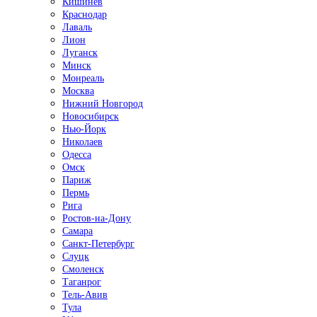
Кишинёв
Краснодар
Лаваль
Лион
Луганск
Минск
Монреаль
Москва
Нижний Новгород
Новосибирск
Нью-Йорк
Николаев
Одесса
Омск
Париж
Пермь
Рига
Ростов-на-Дону
Самара
Санкт-Петербург
Слуцк
Смоленск
Таганрог
Тель-Авив
Тула