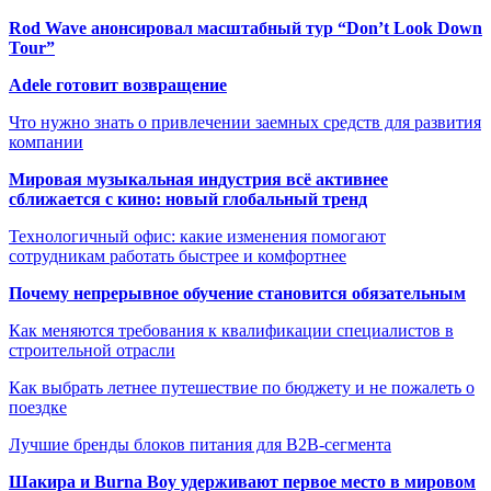
Rod Wave анонсировал масштабный тур “Don’t Look Down
Tour”
Adele готовит возвращение
Что нужно знать о привлечении заемных средств для развития
компании
Мировая музыкальная индустрия всё активнее
сближается с кино: новый глобальный тренд
Технологичный офис: какие изменения помогают
сотрудникам работать быстрее и комфортнее
Почему непрерывное обучение становится обязательным
Как меняются требования к квалификации специалистов в
строительной отрасли
Как выбрать летнее путешествие по бюджету и не пожалеть о
поездке
Лучшие бренды блоков питания для B2B-сегмента
Шакира и Burna Boy удерживают первое место в мировом