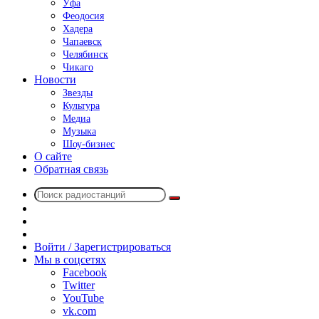
Уфа
Феодосия
Хадера
Чапаевск
Челябинск
Чикаго
Новости
Звезды
Культура
Медиа
Музыка
Шоу-бизнес
О сайте
Обратная связь
Поиск
Switch
радиостанций
skin
Sidebar
Случайное
радио
Войти / Зарегистрироваться
Мы в соцсетях
Facebook
Twitter
YouTube
vk.com