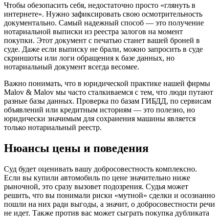
Чтобы обезопасить себя, недостаточно просто «глянуть в
интернете». Нужно зафиксировать свою осмотрительность
документально. Самый надежный способ — это получение
нотариальной выписки из реестра залогов на момент
покупки. Этот документ с печатью станет вашей броней в
суде. Даже если выписку не брали, можно запросить в суде
скриншоты или логи обращения к базе данных, но
нотариальный документ всегда весомее.
Важно понимать, что в юридической практике нашей фирмы
Malov & Malov мы часто сталкиваемся с тем, что люди путают
разные базы данных. Проверка по базам ГИБДД, по сервисам
объявлений или кредитным историям — это полезно, но
юридически значимым для сохранения машины является
только нотариальный реестр.
Нюансы цены и поведения
Суд будет оценивать вашу добросовестность комплексно.
Если вы купили автомобиль по цене значительно ниже
рыночной, это сразу вызовет подозрения. Судья может
решить, что вы понимали риски «мутной» сделки и осознанно
пошли на них ради выгоды, а значит, о добросовестности речи
не идет. Также против вас может сыграть покупка дубликата