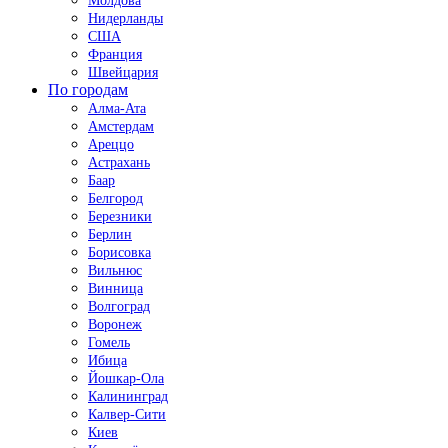
Молдова
Нидерланды
США
Франция
Швейцария
По городам
Алма-Ата
Амстердам
Ареццо
Астрахань
Баар
Белгород
Березники
Берлин
Борисовка
Вильнюс
Винница
Волгоград
Воронеж
Гомель
Ибица
Йошкар-Ола
Калининград
Калвер-Сити
Киев