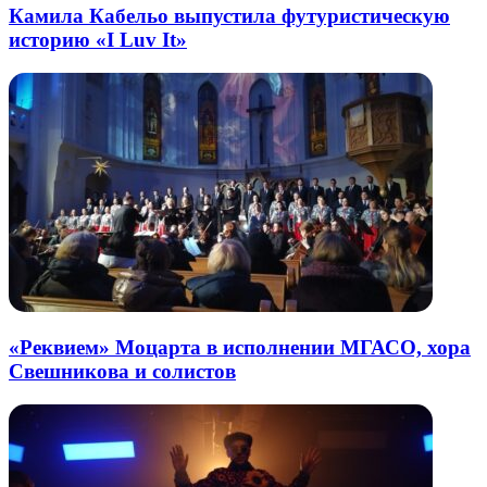
Камила Кабельо выпустила футуристическую
историю «I Luv It»
«Реквием» Моцарта в исполнении МГАСО, хора
Свешникова и солистов