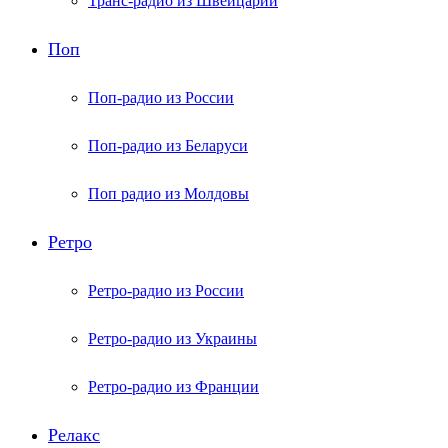
Транс-радио из Швейцарии
Поп
Поп-радио из России
Поп-радио из Беларуси
Поп радио из Молдовы
Ретро
Ретро-радио из России
Ретро-радио из Украины
Ретро-радио из Франции
Релакс