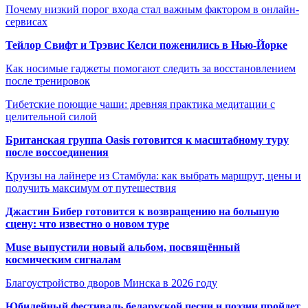
Почему низкий порог входа стал важным фактором в онлайн-
сервисах
Тейлор Свифт и Трэвис Келси поженились в Нью-Йорке
Как носимые гаджеты помогают следить за восстановлением
после тренировок
Тибетские поющие чаши: древняя практика медитации с
целительной силой
Британская группа Oasis готовится к масштабному туру
после воссоединения
Круизы на лайнере из Стамбула: как выбрать маршрут, цены и
получить максимум от путешествия
Джастин Бибер готовится к возвращению на большую
сцену: что известно о новом туре
Muse выпустили новый альбом, посвящённый
космическим сигналам
Благоустройство дворов Минска в 2026 году
Юбилейный фестиваль беларуской песни и поэзии пройдет