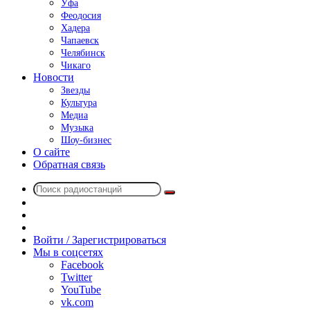
Уфа
Феодосия
Хадера
Чапаевск
Челябинск
Чикаго
Новости
Звезды
Культура
Медиа
Музыка
Шоу-бизнес
О сайте
Обратная связь
Поиск
Switch
радиостанций
skin
Sidebar
Случайное
радио
Войти / Зарегистрироваться
Мы в соцсетях
Facebook
Twitter
YouTube
vk.com