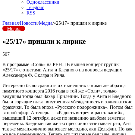
Одноклассники
Telegram
RSS
Главная
/
Новости
/
Медиа
/
«25/17» пришли к лирике
Медиа
«25/17» пришли к лирике
507
В программе «Соль» на РЕН-ТВ вышел концерт группы
«25/17» с ответами Анта и Бледного на вопросы ведущих
Александра Ф. Скляра и Рича.
Интересно было сравнить их нынешних с ними же образца
памятного концерта 2016 года в той же «Соли», только
ведущим тогда был Захар Прилепин. Тогда у Анта и Бледного
были горящие глаза, внутренняя убежденность и залихватские
фразочки. То была эпоха «Русского подорожника». Потом был
второй эфир. А теперь — «Радость встреч и расставаний»,
вышедший 12 октября, даже по названию альбома заметны
перемены. Бледный так же экспрессивно зачитывает рэп, Ант
так же меланхолично выпевает мелодию, аки Дельфин. Но как
же все переменилось. Теперь это гитарные баллады, лирика,