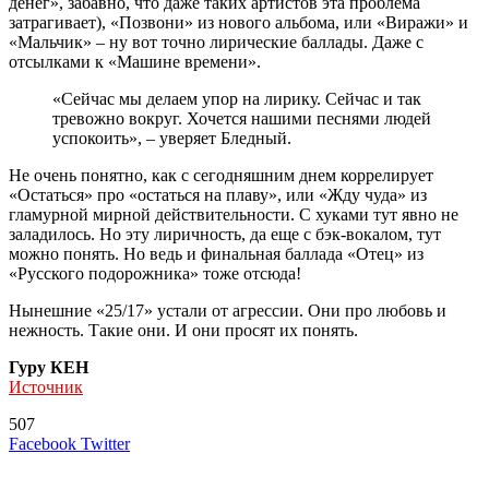
денег», забавно, что даже таких артистов эта проблема
затрагивает), «Позвони» из нового альбома, или «Виражи» и
«Мальчик» – ну вот точно лирические баллады. Даже с
отсылками к «Машине времени».
«Сейчас мы делаем упор на лирику. Сейчас и так
тревожно вокруг. Хочется нашими песнями людей
успокоить», – уверяет Бледный.
Не очень понятно, как с сегодняшним днем коррелирует
«Остаться» про «остаться на плаву», или «Жду чуда» из
гламурной мирной действительности. С хуками тут явно не
заладилось. Но эту лиричность, да еще с бэк-вокалом, тут
можно понять. Но ведь и финальная баллада «Отец» из
«Русского подорожника» тоже отсюда!
Нынешние «25/17» устали от агрессии. Они про любовь и
нежность. Такие они. И они просят их понять.
Гуру КЕН
Источник
507
LinkedIn
Tumblr
Reddit
Вконтакте
Одноклассники
Skype
Messenger
Messenger
WhatsApp
Telegram
Viber
Line
Поделиться
Печатать
Facebook
Twitter
через
электронную
Похожие радио