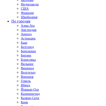
Молдова
Нидерланды
США
Франция
Швейцария
По городам
Алма-Ата
Амстердам
Ареццо
Астрахань
Баар
Белгород
Березники
Берлин
Борисовка
Вильнюс
Винница
Волгоград
Воронеж
Гомель
Ибица
Йошкар-Ола
Калининград
Калвер-Сити
Киев