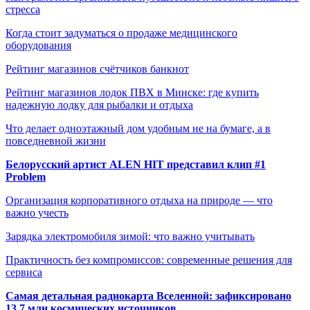
стресса
Когда стоит задуматься о продаже медицинского
оборудования
Рейтинг магазинов счётчиков банкнот
Рейтинг магазинов лодок ПВХ в Минске: где купить
надежную лодку для рыбалки и отдыха
Что делает одноэтажный дом удобным не на бумаге, а в
повседневной жизни
Белорусский артист ALEN HIT представил клип #1
Problem
Организация корпоративного отдыха на природе — что
важно учесть
Зарядка электромобиля зимой: что важно учитывать
Практичность без компромиссов: современные решения для
сервиса
Самая детальная радиокарта Вселенной: зафиксировано
13,7 млн космических источников