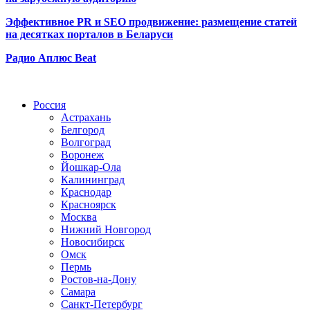
Эффективное PR и SEO продвижение:
размещение статей
на десятках порталов в Беларуси
Радио Аплюс Beat
Радио по странам
Россия
Астрахань
Белгород
Волгоград
Воронеж
Йошкар-Ола
Калининград
Краснодар
Красноярск
Москва
Нижний Новгород
Новосибирск
Омск
Пермь
Ростов-на-Дону
Самара
Санкт-Петербург