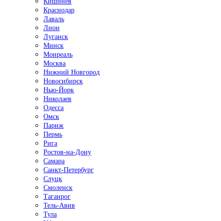
Кишинёв
Краснодар
Лаваль
Лион
Луганск
Минск
Монреаль
Москва
Нижний Новгород
Новосибирск
Нью-Йорк
Николаев
Одесса
Омск
Париж
Пермь
Рига
Ростов-на-Дону
Самара
Санкт-Петербург
Слуцк
Смоленск
Таганрог
Тель-Авив
Тула