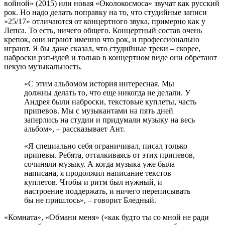
войной» (2015) или новая «Околокосмоса» звучат как русский
рок. Но надо делать поправку на то, что студийные записи
«25/17» отличаются от концертного звука, примерно как у
Лепса. То есть, ничего общего. Концертный состав очень
крепок, они играют именно что рок, и профессионально
играют. Я бы даже сказал, что студийные треки – скорее,
наброски рэп-идей и только в концертном виде они обретают
некую музыкальность.
«С этим альбомом история интересная. Мы
должны делать то, что еще никогда не делали. У
Андрея были наброски, текстовые куплеты, часть
припевов. Мы с музыкантами на пять дней
заперлись на студии и придумали музыку на весь
альбом», – рассказывает Ант.
«Я специально себя ограничивал, писал только
припевы. Ребята, отталкиваясь от этих припевов,
сочиняли музыку. А когда музыка уже была
написана, я продолжил написание текстов
куплетов. Чтобы и ритм был нужный, и
настроение поддержать, и ничего переписывать
бы не пришлось», – говорит Бледный.
«Комната», «Обмани меня» («как будто ты со мной не ради