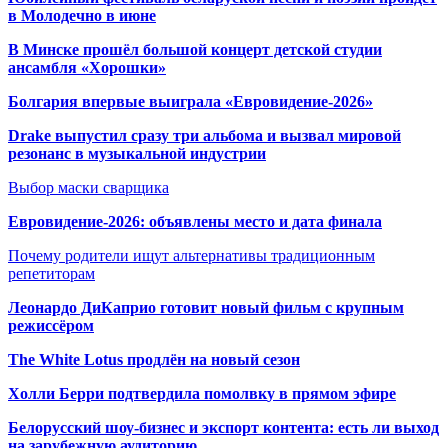
в Молодечно в июне
В Минске прошёл большой концерт детской студии
ансамбля «Хорошки»
Болгария впервые выиграла «Евровидение-2026»
Drake выпустил сразу три альбома и вызвал мировой
резонанс в музыкальной индустрии
Выбор маски сварщика
Евровидение-2026: объявлены место и дата финала
Почему родители ищут альтернативы традиционным
репетиторам
Леонардо ДиКаприо готовит новый фильм с крупным
режиссёром
The White Lotus продлён на новый сезон
Холли Берри подтвердила помолвк
у в прямом эфире
Белорусский шоу-бизнес и экспорт контента: есть ли выход
на зарубежную аудиторию