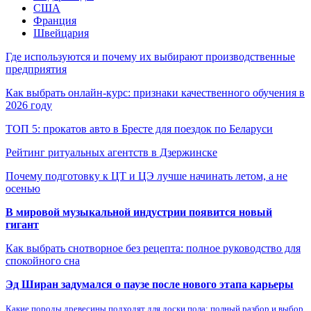
США
Франция
Швейцария
Где используются и почему их выбирают производственные
предприятия
Как выбрать онлайн-курс: признаки качественного обучения в
2026 году
ТОП 5: прокатов авто в Бресте для поездок по Беларуси
Рейтинг ритуальных агентств в Дзержинске
Почему подготовку к ЦТ и ЦЭ лучше начинать летом, а не
осенью
В мировой музыкальной индустрии появится новый
гигант
Как выбрать снотворное без рецепта: полное руководство для
спокойного сна
Эд Ширан задумался о паузе после нового этапа карьеры
Какие породы древесины подходят для доски пола: полный разбор и выбор