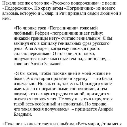
Начали все же с того же «Русского подорожника», с песни
«Подорожник». Но сразу затем «Пограничник» из нового
альбома, которую и Скляр, и Рич признали самой любимой в
нем.
«По лирике трек «Пограничник» тоже мой
любимый. Рефрен «пограничник знает тайну:
никакой границы нету» считаю гениальным. Я бы
закинул его в копилку гениальных фраз русского
рэпа. А за Андрея, когда ему плохо, я просто
сильно переживаю. Оттого ли, что плохо,
получаются такие классные тексты, я не знаю», –
говорит Антон Завьялов.
«Я бы хотел, чтобы плохих дней в моей жизни не
было. Это история про яйцо и курицу — что было
изначально. Но как есть, так есть. Приходится мне
иметь дело с пограничными состояниями, а тем
людям, что находятся рядом со мной, приходится
пытаться понять меня. Не хочу играть в игру, что я
такой весь особенный и непонятый. Но хорошо,
что такая песня получилась», – признается Андрей
Бледный.
«Пока не выключат свет» из альбома «Весь мир идёт на меня