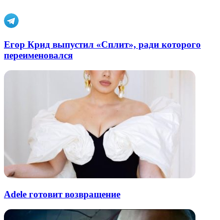
почту
Егор Крид выпустил «Сплит», ради которого
переименовался
Adele готовит возвращение