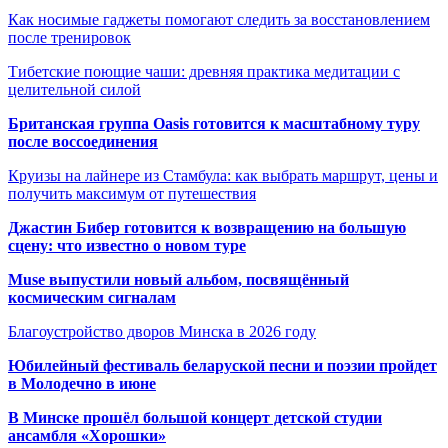
Как носимые гаджеты помогают следить за восстановлением
после тренировок
Тибетские поющие чаши: древняя практика медитации с
целительной силой
Британская группа Oasis готовится к масштабному туру
после воссоединения
Круизы на лайнере из Стамбула: как выбрать маршрут, цены и
получить максимум от путешествия
Джастин Бибер готовится к возвращению на большую
сцену: что известно о новом туре
Muse выпустили новый альбом, посвящённый
космическим сигналам
Благоустройство дворов Минска в 2026 году
Юбилейный фестиваль беларуской песни и поэзии пройдет
в Молодечно в июне
В Минске прошёл большой концерт детской студии
ансамбля «Хорошки»