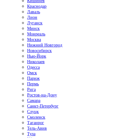
Кишинёв
Краснодар
Лаваль
Лион
Луганск
Минск
Монреаль
Москва
Нижний Новгород
Новосибирск
Нью-Йорк
Николаев
Одесса
Омск
Париж
Пермь
Рига
Ростов-на-Дону
Самара
Санкт-Петербург
Слуцк
Смоленск
Таганрог
Тель-Авив
Тула