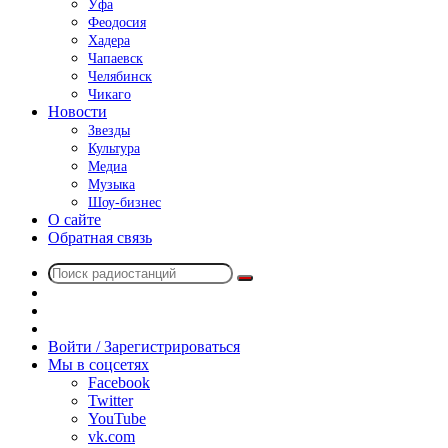
Уфа
Феодосия
Хадера
Чапаевск
Челябинск
Чикаго
Новости
Звезды
Культура
Медиа
Музыка
Шоу-бизнес
О сайте
Обратная связь
Поиск
Switch
радиостанций
skin
Sidebar
Случайное
радио
Войти / Зарегистрироваться
Мы в соцсетях
Facebook
Twitter
YouTube
vk.com