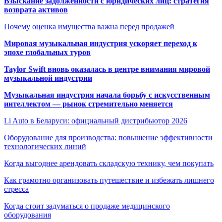
Взыскание задолженности с юридических лиц: стратегия
возврата активов
Почему оценка имущества важна перед продажей
Мировая музыкальная индустрия ускоряет переход к
эпохе глобальных туров
Taylor Swift вновь оказалась в центре внимания мировой
музыкальной индустрии
Музыкальная индустрия начала борьбу с искусственным
интеллектом — рынок стремительно меняется
Li Auto в Беларуси: официальный дистрибьютор 2026
Оборудование для производства: повышение эффективности
технологических линий
Когда выгоднее арендовать складскую технику, чем покупать
Как грамотно организовать путешествие и избежать лишнего
стресса
Когда стоит задуматься о продаже медицинского
оборудования