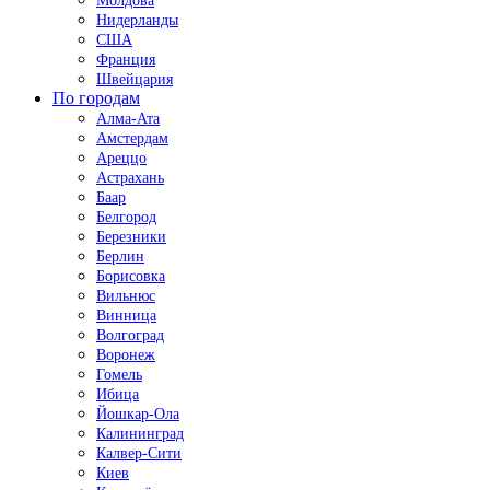
Молдова
Нидерланды
США
Франция
Швейцария
По городам
Алма-Ата
Амстердам
Ареццо
Астрахань
Баар
Белгород
Березники
Берлин
Борисовка
Вильнюс
Винница
Волгоград
Воронеж
Гомель
Ибица
Йошкар-Ола
Калининград
Калвер-Сити
Киев