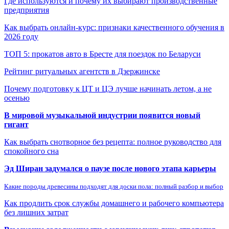
Где используются и почему их выбирают производственные
предприятия
Как выбрать онлайн-курс: признаки качественного обучения в
2026 году
ТОП 5: прокатов авто в Бресте для поездок по Беларуси
Рейтинг ритуальных агентств в Дзержинске
Почему подготовку к ЦТ и ЦЭ лучше начинать летом, а не
осенью
В мировой музыкальной индустрии появится новый
гигант
Как выбрать снотворное без рецепта: полное руководство для
спокойного сна
Эд Ширан задумался о паузе после нового этапа карьеры
Какие породы древесины подходят для доски пола: полный разбор и выбор
Как продлить срок службы домашнего и рабочего компьютера
без лишних затрат