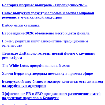
Болгария впервые выиграла «Евровидение-2026»
Drake выпустил сразу три альбома и вызвал мировой
резонанс в музыкальной индустрии
Выбор маски сварщика
Евровидение-2026: объявлены место и дата финала
Почему родители ищут альтернативы традиционным
репетиторам
Леонардо ДиКаприо готовит новый фильм с крупным
режиссёром
The White Lotus продлён на новый сезон
Холли Берри подтвердила помолвк
у в прямом эфире
Белорусский шоу-бизнес и экспорт контента: есть ли выход
на зарубежную аудиторию
Эффективное PR и SEO продвижение:
размещение статей
на десятках порталов в Беларуси