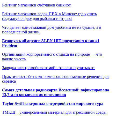
Рейтинг магазинов счётчиков банкнот
Рейтинг магазинов лодок ПВХ в Минске: где купить
надежную лодку для рыбалки и отдыха
Что делает одноэтажный дом удобным не на бумаге, а в
повседневной жизни
Белорусский артист ALEN HIT представил клип #1
Problem
Организация корпоративного отдыха на природе — что
важно учесть
Зарядка электромобиля зимой: что важно учитывать
Практичность без компромиссов: современные решения для
сервиса
Самая детальная радиокарта Вселенной: зафиксировано
13,7 млн космических источников
Taylor Swift завершила очередной этап мирового тура
ТМКЩ – универсальный материал для агрессивной среды