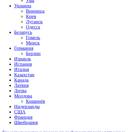
Уфа
Украина
Винница
Киев
Луганск
Одесса
Беларусь
Гомель
Минск
Германия
Берлин
Израиль
Испания
Италия
Казахстан
Канада
Латвия
Литва
Молдова
Кишинёв
Нидерланды
США
Франция
Швейцария