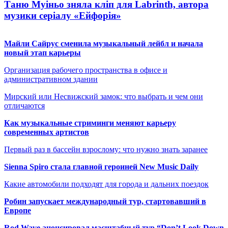
Таню Муіньо зняла кліп для Labrinth, автора
музики серіалу «Ейфорія»
Майли Сайрус сменила музыкальный лейбл и начала
новый этап карьеры
Организация рабочего пространства в офисе и
административном здании
Мирский или Несвижский замок: что выбрать и чем они
отличаются
Как музыкальные стриминги меняют карьеру
современных артистов
Первый раз в бассейн взрослому: что нужно знать заранее
Sienna Spiro стала главной героиней New Music Daily
Какие автомобили подходят для города и дальних поездок
Робин запускает международный тур, стартовавший в
Европе
Rod Wave анонсировал масштабный тур “Don’t Look Down