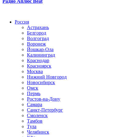
Радио Аплюс Beat
Радио по странам
Россия
Астрахань
Белгород
Волгоград
Воронеж
Йошкар-Ола
Калининград
Краснодар
Красноярск
Москва
Нижний Новгород
Новосибирск
Омск
Пермь
Ростов-на-Дону
Самара
Санкт-Петербург
Смоленск
Тамбов
Тула
Челябинск