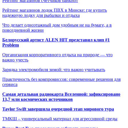
Рейтинг магазинов счётчиков банкнот
Рейтинг магазинов лодок ПВХ в Минске: где купить
надежную лодку для рыбалки и отдыха
Что делает одноэтажный дом удобным не на бумаге, а в
повседневной жизни
Белорусский артист ALEN HIT представил клип #1
Problem
Организация корпоративного отдыха на природе — что
важно учесть
Зарядка электромобиля зимой: что важно учитывать
Практичность без компромиссов: современные решения для
сервиса
Самая детальная радиокарта Вселенной: зафиксировано
13,7 млн космических источников
Taylor Swift завершила очередной этап мирового тура
ТМКЩ – универсальный материал для агрессивной среды