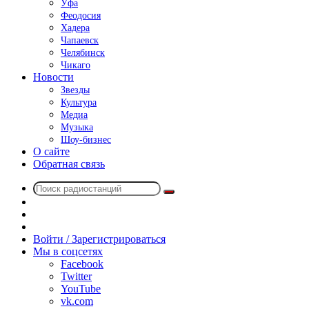
Уфа
Феодосия
Хадера
Чапаевск
Челябинск
Чикаго
Новости
Звезды
Культура
Медиа
Музыка
Шоу-бизнес
О сайте
Обратная связь
Поиск
Switch
радиостанций
skin
Sidebar
Случайное
радио
Войти / Зарегистрироваться
Мы в соцсетях
Facebook
Twitter
YouTube
vk.com