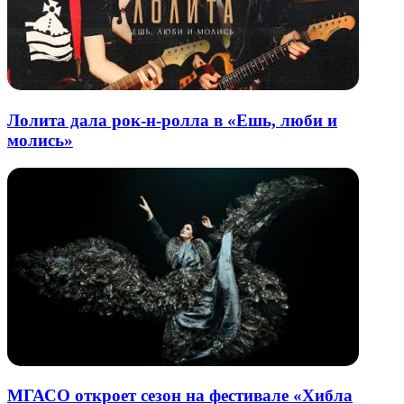
Лолита дала рок-н-ролла в «Ешь, люби и
молись»
МГАСО откроет сезон на фестивале «Хибла