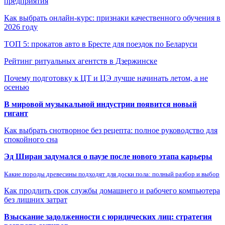
предприятия
Как выбрать онлайн-курс: признаки качественного обучения в
2026 году
ТОП 5: прокатов авто в Бресте для поездок по Беларуси
Рейтинг ритуальных агентств в Дзержинске
Почему подготовку к ЦТ и ЦЭ лучше начинать летом, а не
осенью
В мировой музыкальной индустрии появится новый
гигант
Как выбрать снотворное без рецепта: полное руководство для
спокойного сна
Эд Ширан задумался о паузе после нового этапа карьеры
Какие породы древесины подходят для доски пола: полный разбор и выбор
Как продлить срок службы домашнего и рабочего компьютера
без лишних затрат
Взыскание задолженности с юридических лиц: стратегия