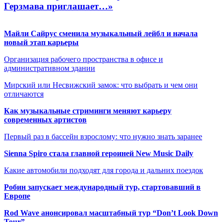
Герзмава приглашает…»
Майли Сайрус сменила музыкальный лейбл и начала
новый этап карьеры
Организация рабочего пространства в офисе и
административном здании
Мирский или Несвижский замок: что выбрать и чем они
отличаются
Как музыкальные стриминги меняют карьеру
современных артистов
Первый раз в бассейн взрослому: что нужно знать заранее
Sienna Spiro стала главной героиней New Music Daily
Какие автомобили подходят для города и дальних поездок
Робин запускает международный тур, стартовавший в
Европе
Rod Wave анонсировал масштабный тур “Don’t Look Down
Tour”