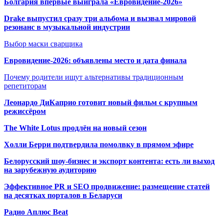
Болгария впервые выиграла «Евровидение-2026»
Drake выпустил сразу три альбома и вызвал мировой
резонанс в музыкальной индустрии
Выбор маски сварщика
Евровидение-2026: объявлены место и дата финала
Почему родители ищут альтернативы традиционным
репетиторам
Леонардо ДиКаприо готовит новый фильм с крупным
режиссёром
The White Lotus продлён на новый сезон
Холли Берри подтвердила помолвк
у в прямом эфире
Белорусский шоу-бизнес и экспорт контента: есть ли выход
на зарубежную аудиторию
Эффективное PR и SEO продвижение:
размещение статей
на десятках порталов в Беларуси
Радио Аплюс Beat