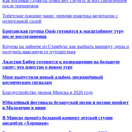
Как носимые гаджеты помогают следить за восстановлением
после тренировок
Тибетские поющие чаши: древняя практика медитации с
целительной силой
Британская группа Oasis готовится к масштабному туру
после воссоединения
Круизы на лайнере из Стамбула: как выбрать маршрут, цены и
получить максимум от путешествия
Джастин Бибер готовится к возвращению на большую
сцену: что известно о новом туре
Muse выпустили новый альбом, посвящённый
космическим сигналам
Благоустройство дворов Минска в 2026 году
Юбилейный фестиваль беларуской песни и поэзии пройдет
в Молодечно в июне
В Минске прошёл большой концерт детской студии
ансамбля «Хорошки»