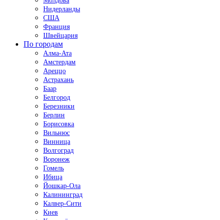
Молдова
Нидерланды
США
Франция
Швейцария
По городам
Алма-Ата
Амстердам
Ареццо
Астрахань
Баар
Белгород
Березники
Берлин
Борисовка
Вильнюс
Винница
Волгоград
Воронеж
Гомель
Ибица
Йошкар-Ола
Калининград
Калвер-Сити
Киев