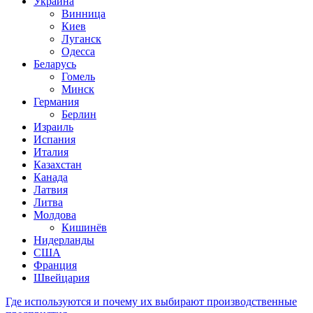
Украина
Винница
Киев
Луганск
Одесса
Беларусь
Гомель
Минск
Германия
Берлин
Израиль
Испания
Италия
Казахстан
Канада
Латвия
Литва
Молдова
Кишинёв
Нидерланды
США
Франция
Швейцария
Где используются и почему их выбирают производственные