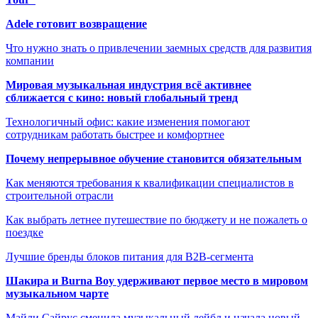
Adele готовит возвращение
Что нужно знать о привлечении заемных средств для развития
компании
Мировая музыкальная индустрия всё активнее
сближается с кино: новый глобальный тренд
Технологичный офис: какие изменения помогают
сотрудникам работать быстрее и комфортнее
Почему непрерывное обучение становится обязательным
Как меняются требования к квалификации специалистов в
строительной отрасли
Как выбрать летнее путешествие по бюджету и не пожалеть о
поездке
Лучшие бренды блоков питания для B2B-сегмента
Шакира и Burna Boy удерживают первое место в мировом
музыкальном чарте
Майли Сайрус сменила музыкальный лейбл и начала новый