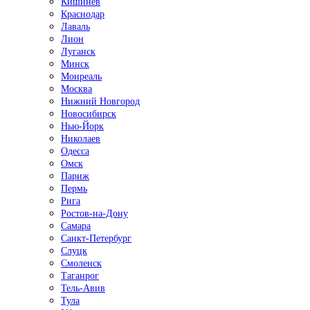
Кишинёв
Краснодар
Лаваль
Лион
Луганск
Минск
Монреаль
Москва
Нижний Новгород
Новосибирск
Нью-Йорк
Николаев
Одесса
Омск
Париж
Пермь
Рига
Ростов-на-Дону
Самара
Санкт-Петербург
Слуцк
Смоленск
Таганрог
Тель-Авив
Тула