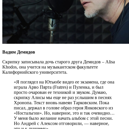
Вадим Демидов
Скрипку записывала дочь старого друга Демидов – Alisa
Khodos, она учится на музыкантском факультете
Калифорнийского университета.
«Я поглядел на Ютьюбе видео ее экзамена, где она
играла Арво Пярта (Fratres) и Пуленка, и был
просто очарован ее техникой и звуком. Думаю,
скрипку Алисы мы еще не раз услышим в песнях
Хронопа. Текст вновь навеян Тарковским. Пока
писал, держал в голове образ героя Янковского из
«Ностальгии». Но, наверное, это и так очевидно…
У меня было желание начать альбом с этой песни.
Но Андрей с Алексом отговорили, — наверное,
это и к лучшему».