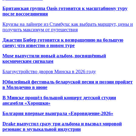
Британская группа Oasis готовится к масштабному туру
после воссоединения
Круизы на лайнере из Стамбула: как выбрать маршрут, цены и
получить максимум от путешествия
Джастин Бибер готовится к возвращению на большую
сцену: что известно о новом туре
Muse выпустили новый альбом, посвящённый
космическим сигналам
Благоустройство дворов Минска в 2026 году
Юбилейный фестиваль беларуской песни и поэзии пройдет
в Молодечно в июне
В Минске прошёл большой концерт детской студии
ансамбля «Хорошки»
Болгария впервые выиграла «Евровидение-2026»
Drake выпустил сразу три альбома и вызвал мировой
резонанс в музыкальной индустрии