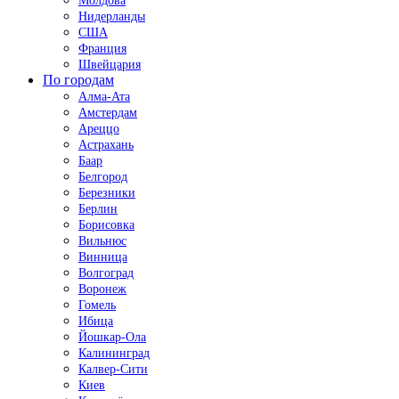
Молдова
Нидерланды
США
Франция
Швейцария
По городам
Алма-Ата
Амстердам
Ареццо
Астрахань
Баар
Белгород
Березники
Берлин
Борисовка
Вильнюс
Винница
Волгоград
Воронеж
Гомель
Ибица
Йошкар-Ола
Калининград
Калвер-Сити
Киев