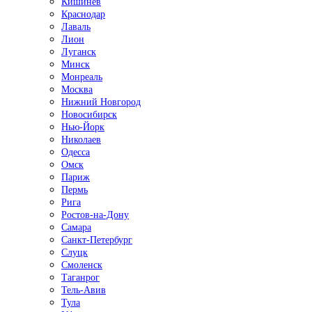
Кишинёв
Краснодар
Лаваль
Лион
Луганск
Минск
Монреаль
Москва
Нижний Новгород
Новосибирск
Нью-Йорк
Николаев
Одесса
Омск
Париж
Пермь
Рига
Ростов-на-Дону
Самара
Санкт-Петербург
Слуцк
Смоленск
Таганрог
Тель-Авив
Тула