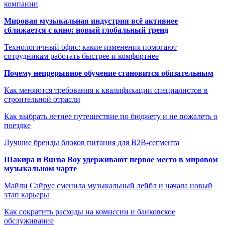
компании
Мировая музыкальная индустрия всё активнее
сближается с кино: новый глобальный тренд
Технологичный офис: какие изменения помогают
сотрудникам работать быстрее и комфортнее
Почему непрерывное обучение становится обязательным
Как меняются требования к квалификации специалистов в
строительной отрасли
Как выбрать летнее путешествие по бюджету и не пожалеть о
поездке
Лучшие бренды блоков питания для B2B-сегмента
Шакира и Burna Boy удерживают первое место в мировом
музыкальном чарте
Майли Сайрус сменила музыкальный лейбл и начала новый
этап карьеры
Как сократить расходы на комиссии и банковское
обслуживание