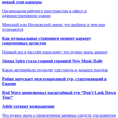
новый этап карьеры
Организация рабочего пространства в офисе и
административном здании
Мирский или Несвижский замок: что выбрать и чем они
отличаются
Как музыкальные стриминги меняют карьеру
современных артистов
Первый раз в бассейн взрослому: что нужно знать заранее
Sienna Spiro стала главной героиней New Music Daily
Какие автомобили подходят для города и дальних поездок
Робин запускает международный тур, стартовавший в
Европе
Rod Wave анонсировал масштабный тур “Don’t Look Down
Tour”
Adele готовит возвращение
Что нужно знать о привлечении заемных средств для развития