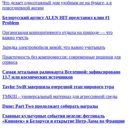
Что делает одноэтажный дом удобным не на бумаге, а в
повседневной жизни
Белорусский артист ALEN HIT представил клип #1
Problem
Организация корпоративного отдыха на природе — что
важно учесть
Зарядка электромобиля зимой: что важно учитывать
Практичность без компромиссов: современные решения для
сервиса
Самая детальная радиокарта Вселенной: зафиксировано
13,7 млн космических источников
Taylor Swift завершила очередной этап мирового тура
ТМКЩ – универсальный материал для агрессивной среды
Dune: Part Two продолжает собирать награды
Главные культурные события недели: фестиваль
«Киновек» в Беларуси и открытие Нотр-Дама во Франции