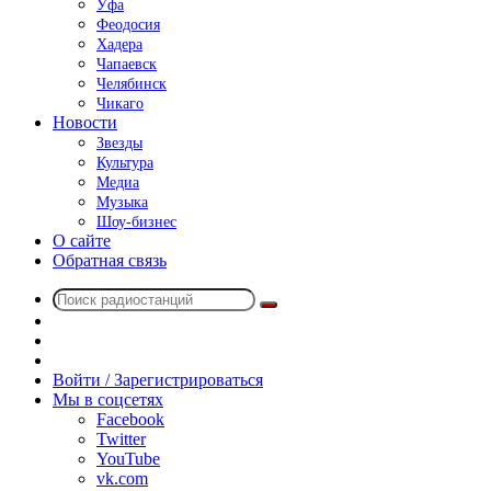
Уфа
Феодосия
Хадера
Чапаевск
Челябинск
Чикаго
Новости
Звезды
Культура
Медиа
Музыка
Шоу-бизнес
О сайте
Обратная связь
Поиск
Switch
радиостанций
skin
Sidebar
Случайное
радио
Войти / Зарегистрироваться
Мы в соцсетях
Facebook
Twitter
YouTube
vk.com