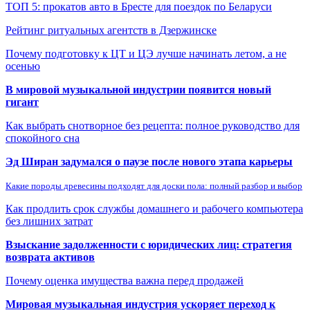
ТОП 5: прокатов авто в Бресте для поездок по Беларуси
Рейтинг ритуальных агентств в Дзержинске
Почему подготовку к ЦТ и ЦЭ лучше начинать летом, а не
осенью
В мировой музыкальной индустрии появится новый
гигант
Как выбрать снотворное без рецепта: полное руководство для
спокойного сна
Эд Ширан задумался о паузе после нового этапа карьеры
Какие породы древесины подходят для доски пола: полный разбор и выбор
Как продлить срок службы домашнего и рабочего компьютера
без лишних затрат
Взыскание задолженности с юридических лиц: стратегия
возврата активов
Почему оценка имущества важна перед продажей
Мировая музыкальная индустрия ускоряет переход к