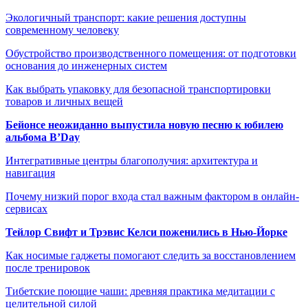
Экологичный транспорт: какие решения доступны
современному человеку
Обустройство производственного помещения: от подготовки
основания до инженерных систем
Как выбрать упаковку для безопасной транспортировки
товаров и личных вещей
Бейонсе неожиданно выпустила новую песню к юбилею
альбома B’Day
Интегративные центры благополучия: архитектура и
навигация
Почему низкий порог входа стал важным фактором в онлайн-
сервисах
Тейлор Свифт и Трэвис Келси поженились в Нью-Йорке
Как носимые гаджеты помогают следить за восстановлением
после тренировок
Тибетские поющие чаши: древняя практика медитации с
целительной силой