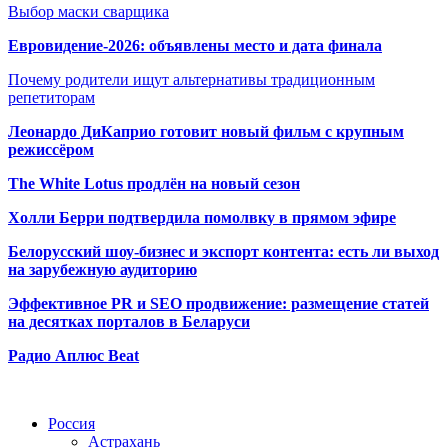
Выбор маски сварщика
Евровидение-2026: объявлены место и дата финала
Почему родители ищут альтернативы традиционным
репетиторам
Леонардо ДиКаприо готовит новый фильм с крупным
режиссёром
The White Lotus продлён на новый сезон
Холли Берри подтвердила помолвк
у в прямом эфире
Белорусский шоу-бизнес и экспорт контента: есть ли выход
на зарубежную аудиторию
Эффективное PR и SEO продвижение:
размещение статей
на десятках порталов в Беларуси
Радио Аплюс Beat
Радио по странам
Россия
Астрахань