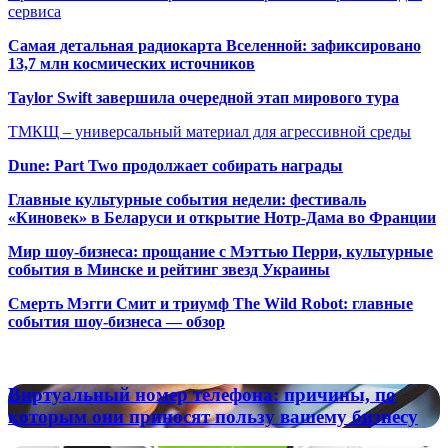
сервиса
Самая детальная радиокарта Вселенной: зафиксировано
13,7 млн космических источников
Taylor Swift завершила очередной этап мирового тура
ТМКЩ – универсальный материал для агрессивной среды
Dune: Part Two продолжает собирать награды
Главные культурные события недели: фестиваль
«Киновек» в Беларуси и открытие Нотр-Дама во Франции
Мир шоу-бизнеса: прощание с Мэттью Перри, культурные
события в Минске и рейтинг звезд Украины
Смерть Мэгги Смит и триумф The Wild Robot: главные
события шоу-бизнеса — обзор
Популярные радиостанции
Виртуальный
Виртуальный номер телефона: причины, по
номер
которым они приносят пользу вашему бизнесу
телефона:
причины,