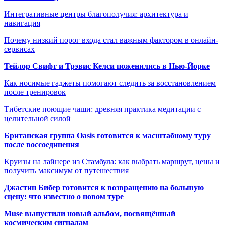
Интегративные центры благополучия: архитектура и
навигация
Почему низкий порог входа стал важным фактором в онлайн-
сервисах
Тейлор Свифт и Трэвис Келси поженились в Нью-Йорке
Как носимые гаджеты помогают следить за восстановлением
после тренировок
Тибетские поющие чаши: древняя практика медитации с
целительной силой
Британская группа Oasis готовится к масштабному туру
после воссоединения
Круизы на лайнере из Стамбула: как выбрать маршрут, цены и
получить максимум от путешествия
Джастин Бибер готовится к возвращению на большую
сцену: что известно о новом туре
Muse выпустили новый альбом, посвящённый
космическим сигналам