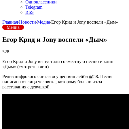
Одноклассники
Telegram
RSS
Главная
/
Новости
/
Медиа
/
Егор Крид и Jony воспели «Дым»
Медиа
Егор Крид и Jony воспели «Дым»
528
Егор Крид и Jony выпустили совместную песню и клип
«Дым» (смотреть клип).
Релиз цифрового сингла осуществил лейбл @58. Песня
написана от лица человека, которому больно из-за
расставания с девушкой.