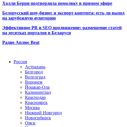
Холли Берри подтвердила помолвк
у в прямом эфире
Белорусский шоу-бизнес и экспорт контента: есть ли выход
на зарубежную аудиторию
Эффективное PR и SEO продвижение:
размещение статей
на десятках порталов в Беларуси
Радио Аплюс Beat
Радио по странам
Россия
Астрахань
Белгород
Волгоград
Воронеж
Йошкар-Ола
Калининград
Краснодар
Красноярск
Москва
Нижний Новгород
Новосибирск
Омск