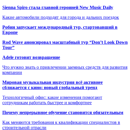
Sienna Spiro стала главной героиней New Music Daily
Какие автомобили подходят для города и дальних поездок
Робин запускает международный тур, стартовавший в
Европе
Rod Wave анонсировал масштабный тур “Don’t Look Down
Tour”
Adele готовит возвращение
Что нужно знать о привлечении заемных средств для развития
компании
Мировая музыкальная индустрия всё активнее
сближается с кино: новый глобальный тренд
Технологичный офис: какие изменения помогают
сотрудникам работать быстрее и комфортнее
Почему непрерывное обучение становится обязательным
Как меняются требования к квалификации специалистов в
строительной отрасли