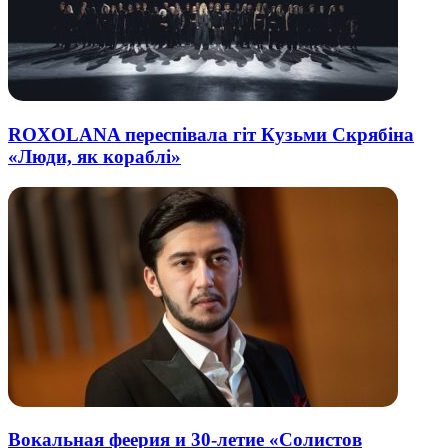
ROXOLANA переспівала гіт Кузьми Скрябіна
«Люди, як кораблі»
Вокальная феерия и 30-летие «Солистов