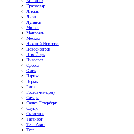
Кишинёв
Краснодар
Лаваль
Лион
Луганск
Минск
Монреаль
Москва
Нижний Новгород
Новосибирск
Нью-Йорк
Николаев
Одесса
Омск
Париж
Пермь
Рига
Ростов-на-Дону
Самара
Санкт-Петербург
Слуцк
Смоленск
Таганрог
Тель-Авив
Тула