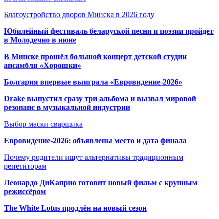
Благоустройство дворов Минска в 2026 году
Юбилейный фестиваль беларуской песни и поэзии пройдет
в Молодечно в июне
В Минске прошёл большой концерт детской студии
ансамбля «Хорошки»
Болгария впервые выиграла «Евровидение-2026»
Drake выпустил сразу три альбома и вызвал мировой
резонанс в музыкальной индустрии
Выбор маски сварщика
Евровидение-2026: объявлены место и дата финала
Почему родители ищут альтернативы традиционным
репетиторам
Леонардо ДиКаприо готовит новый фильм с крупным
режиссёром
The White Lotus продлён на новый сезон