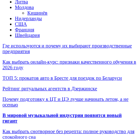
Литва
Молдова
Кишинёв
Нидерланды
США
Франция
Швейцария
Где используются и почему их выбирают производственные
предприятия
Как выбрать онлайн-курс: признаки качественного обучения в
2026 году
ТОП 5: прокатов авто в Бресте для поездок по Беларуси
Рейтинг ритуальных агентств в Дзержинске
Почему подготовку к ЦТ и ЦЭ лучше начинать летом, а не
осенью
В мировой музыкальной индустрии появится новый
гигант
Как выбрать снотворное без рецепта: полное руководство для
спокойного сна