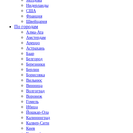
Молдова
Нидерланды
США
Франция
Швейцария
По городам
Алма-Ата
Амстердам
Ареццо
Астрахань
Баар
Белгород
Березники
Берлин
Борисовка
Вильнюс
Винница
Волгоград
Воронеж
Гомель
Ибица
Йошкар-Ола
Калининград
Калвер-Сити
Киев