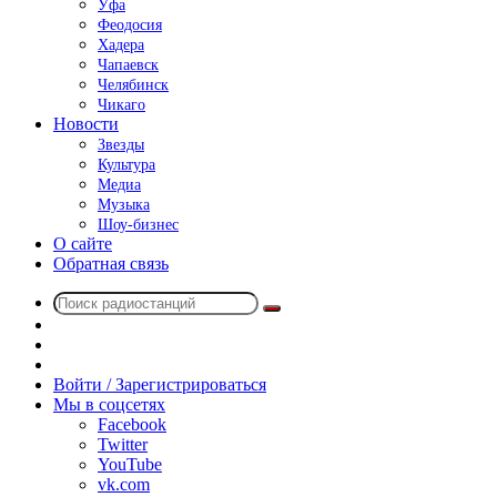
Уфа
Феодосия
Хадера
Чапаевск
Челябинск
Чикаго
Новости
Звезды
Культура
Медиа
Музыка
Шоу-бизнес
О сайте
Обратная связь
Поиск
Switch
радиостанций
skin
Sidebar
Случайное
радио
Войти / Зарегистрироваться
Мы в соцсетях
Facebook
Twitter
YouTube
vk.com