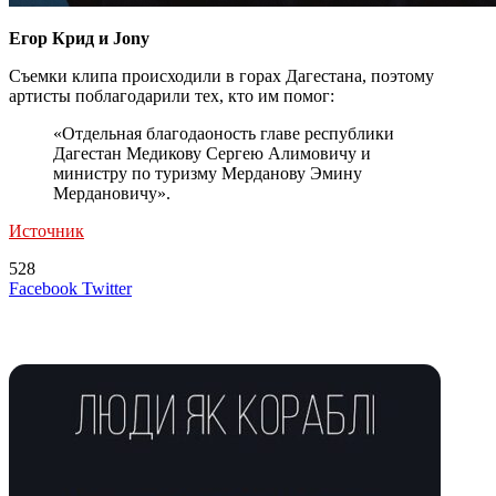
Егор Крид и Jony
Съемки клипа происходили в горах Дагестана, поэтому
артисты поблагодарили тех, кто им помог:
«Отдельная благодаоность главе республики
Дагестан Медикову Сергею Алимовичу и
министру по туризму Мерданову Эмину
Мердановичу».
Источник
528
LinkedIn
Tumblr
Reddit
Вконтакте
Одноклассники
Skype
Messenger
Messenger
WhatsApp
Telegram
Viber
Line
Поделиться
Печатать
Facebook
Twitter
через
электронную
Похожие радио
почту