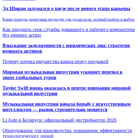
Эд Ширан задумался о паузе после нового этапа карьеры
Какие породы древесины подходят для доски пола: полный разбор и выбор
Как продлить срок службы домашнего и рабочего компьютера
без лишних затрат
Взыскание задолженности с юридических лиц: стратегия
возврата активов
Почему оценка имущества важна перед продажей
Мировая музыкальная индустрия ускоряет переход к
эпохе глобальных туров
Taylor Swift вновь оказалась в центре внимания мировой
музыкальной индустрии
Музыкальная индустрия начала борьбу с искусственным
интеллектом — рынок стремительно меняется
Li Auto в Беларуси: официальный дистрибьютор 2026
Оборудование для производства: повышение эффективности
технологических линий