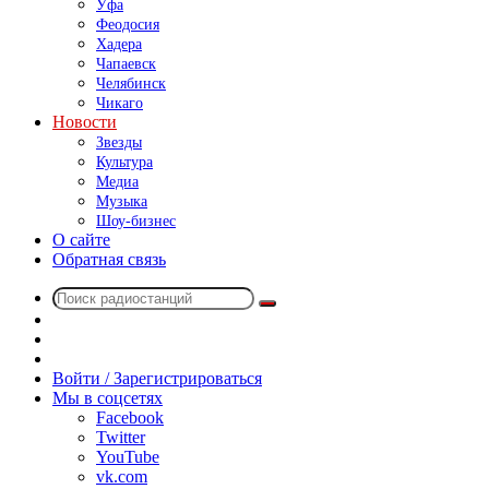
Уфа
Феодосия
Хадера
Чапаевск
Челябинск
Чикаго
Новости
Звезды
Культура
Медиа
Музыка
Шоу-бизнес
О сайте
Обратная связь
Поиск
Switch
радиостанций
skin
Sidebar
Случайное
радио
Войти / Зарегистрироваться
Мы в соцсетях
Facebook
Twitter
YouTube
vk.com