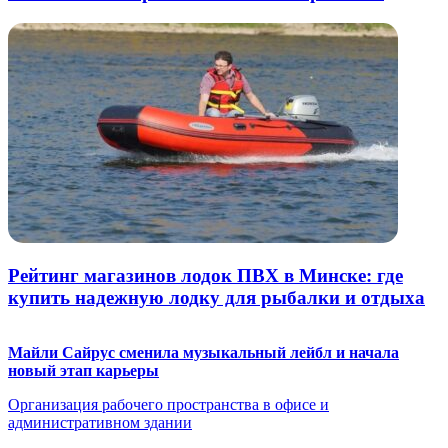
Рейтинг магазинов лодок ПВХ в Минске: где
купить надежную лодку для рыбалки и отдыха
Майли Сайрус сменила музыкальный лейбл и начала
новый этап карьеры
Организация рабочего пространства в офисе и
административном здании