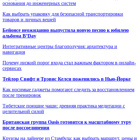
основания до инженерных систем
Как выбрать упаковку для безопасной транспортировки
товаров и личных вещей
Бейонсе неожиданно выпустила новую песню к юбилею
альбома B’Day
Интегративные центры благополучия: архитектура и
навигация
Почему низкий порог входа стал важным фактором в онлайн-
сервисах
Тейлор Свифт и Трэвис Келси поженились в Нью-Йорке
Как носимые гаджеты помогают следить за восстановлением
после тренировок
Тибетские поющие чаши: древняя практика медитации с
целительной силой
Британская группа Oasis готовится к масштабному туру
после воссоединения
Круизы на лайнере из Стамбула: как выбрать маршрут, цены и