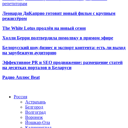
репетиторам
Леонардо ДиКаприо готовит новый фильм с крупным
режиссёром
The White Lotus продлён на новый сезон
Холли Берри подтвердила помолвк
у в прямом эфире
Белорусский шоу-бизнес и экспорт контента: есть ли выход
на зарубежную аудиторию
Эффективное PR и SEO продвижение:
размещение статей
на десятках порталов в Беларуси
Радио Аплюс Beat
Радио по странам
Россия
Астрахань
Белгород
Волгоград
Воронеж
Йошкар-Ола
Калининград