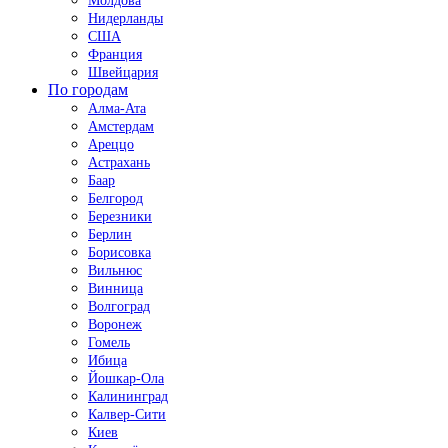
Молдова
Нидерланды
США
Франция
Швейцария
По городам
Алма-Ата
Амстердам
Ареццо
Астрахань
Баар
Белгород
Березники
Берлин
Борисовка
Вильнюс
Винница
Волгоград
Воронеж
Гомель
Ибица
Йошкар-Ола
Калининград
Калвер-Сити
Киев