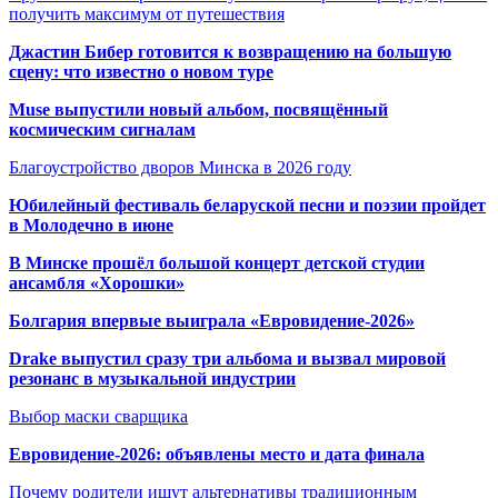
получить максимум от путешествия
Джастин Бибер готовится к возвращению на большую
сцену: что известно о новом туре
Muse выпустили новый альбом, посвящённый
космическим сигналам
Благоустройство дворов Минска в 2026 году
Юбилейный фестиваль беларуской песни и поэзии пройдет
в Молодечно в июне
В Минске прошёл большой концерт детской студии
ансамбля «Хорошки»
Болгария впервые выиграла «Евровидение-2026»
Drake выпустил сразу три альбома и вызвал мировой
резонанс в музыкальной индустрии
Выбор маски сварщика
Евровидение-2026: объявлены место и дата финала
Почему родители ищут альтернативы традиционным