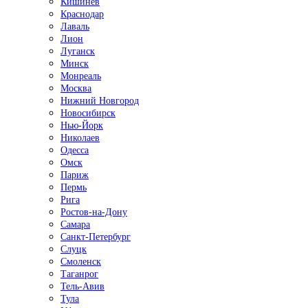
Кишинёв
Краснодар
Лаваль
Лион
Луганск
Минск
Монреаль
Москва
Нижний Новгород
Новосибирск
Нью-Йорк
Николаев
Одесса
Омск
Париж
Пермь
Рига
Ростов-на-Дону
Самара
Санкт-Петербург
Слуцк
Смоленск
Таганрог
Тель-Авив
Тула