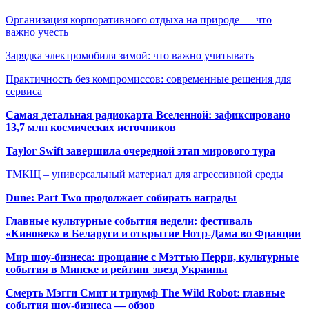
Организация корпоративного отдыха на природе — что
важно учесть
Зарядка электромобиля зимой: что важно учитывать
Практичность без компромиссов: современные решения для
сервиса
Самая детальная радиокарта Вселенной: зафиксировано
13,7 млн космических источников
Taylor Swift завершила очередной этап мирового тура
ТМКЩ – универсальный материал для агрессивной среды
Dune: Part Two продолжает собирать награды
Главные культурные события недели: фестиваль
«Киновек» в Беларуси и открытие Нотр-Дама во Франции
Мир шоу-бизнеса: прощание с Мэттью Перри, культурные
события в Минске и рейтинг звезд Украины
Смерть Мэгги Смит и триумф The Wild Robot: главные
события шоу-бизнеса — обзор