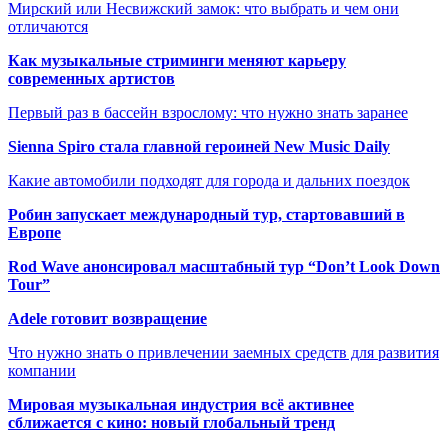
Мирский или Несвижский замок: что выбрать и чем они
отличаются
Как музыкальные стриминги меняют карьеру
современных артистов
Первый раз в бассейн взрослому: что нужно знать заранее
Sienna Spiro стала главной героиней New Music Daily
Какие автомобили подходят для города и дальних поездок
Робин запускает международный тур, стартовавший в
Европе
Rod Wave анонсировал масштабный тур “Don’t Look Down
Tour”
Adele готовит возвращение
Что нужно знать о привлечении заемных средств для развития
компании
Мировая музыкальная индустрия всё активнее
сближается с кино: новый глобальный тренд