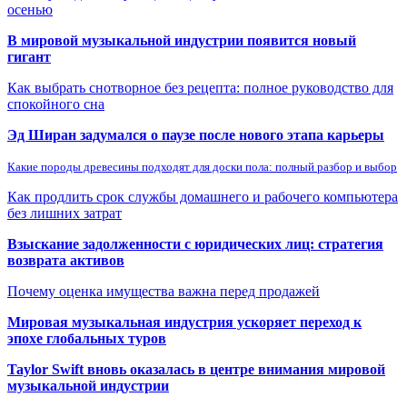
осенью
В мировой музыкальной индустрии появится новый
гигант
Как выбрать снотворное без рецепта: полное руководство для
спокойного сна
Эд Ширан задумался о паузе после нового этапа карьеры
Какие породы древесины подходят для доски пола: полный разбор и выбор
Как продлить срок службы домашнего и рабочего компьютера
без лишних затрат
Взыскание задолженности с юридических лиц: стратегия
возврата активов
Почему оценка имущества важна перед продажей
Мировая музыкальная индустрия ускоряет переход к
эпохе глобальных туров
Taylor Swift вновь оказалась в центре внимания мировой
музыкальной индустрии