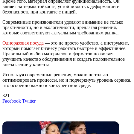
Кроме того, материал определяет функциональность. Он
влияет на термостойкость, устойчивость к деформации и
безопасность при контакте с пищей.
Современные производители уделяют внимание не только
практичности, но и экологичности, предлагая решения,
которые соответствуют актуальным требованиям рынка.
Одноразовая посуда
— это не просто удобство, а инструмент,
который помогает бизнесу работать быстрее и эффективнее.
Правильный выбор материалов и форматов позволяет
улучшить качество обслуживания и создать положительное
впечатление у клиента.
Используя современные решения, можно не только
оптимизировать процессы, но и подчеркнуть уровень сервиса,
что особенно важно в конкурентной среде.
321
LinkedIn
Tumblr
Reddit
Вконтакте
Одноклассники
Skype
Messenger
Messenger
WhatsApp
Telegram
Viber
Line
Поделиться
Печатать
Facebook
Twitter
через
электронную
Похожие радио
почту